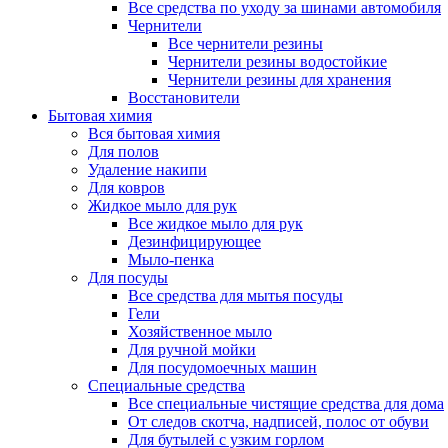
Все средства по уходу за шинами автомобиля
Чернители
Все чернители резины
Чернители резины водостойкие
Чернители резины для хранения
Восстановители
Бытовая химия
Вся бытовая химия
Для полов
Удаление накипи
Для ковров
Жидкое мыло для рук
Все жидкое мыло для рук
Дезинфицирующее
Мыло-пенка
Для посуды
Все средства для мытья посуды
Гели
Хозяйственное мыло
Для ручной мойки
Для посудомоечных машин
Специальные средства
Все специальные чистящие средства для дома
От следов скотча, надписей, полос от обуви
Для бутылей с узким горлом