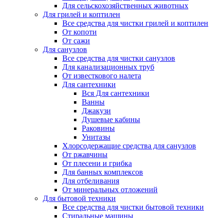
Для сельскохозяйственных животных
Для грилей и коптилен
Все средства для чистки грилей и коптилен
От копоти
От сажи
Для санузлов
Все средства для чистки санузлов
Для канализационных труб
От известкового налета
Для сантехники
Вся Для сантехники
Ванны
Джакузи
Душевые кабины
Раковины
Унитазы
Хлорсодержащие средства для санузлов
От ржавчины
От плесени и грибка
Для банных комплексов
Для отбеливания
От минеральных отложений
Для бытовой техники
Все средства для чистки бытовой техники
Стиральные машины