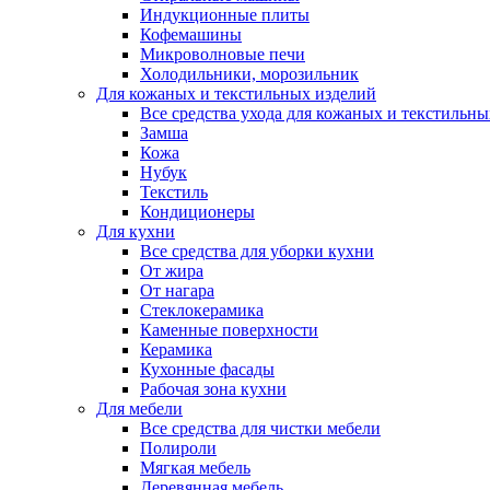
Индукционные плиты
Кофемашины
Микроволновые печи
Холодильники, морозильник
Для кожаных и текстильных изделий
Все средства ухода для кожаных и текстильн
Замша
Кожа
Нубук
Текстиль
Кондиционеры
Для кухни
Все средства для уборки кухни
От жира
От нагара
Стеклокерамика
Каменные поверхности
Керамика
Кухонные фасады
Рабочая зона кухни
Для мебели
Все средства для чистки мебели
Полироли
Мягкая мебель
Деревянная мебель