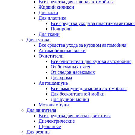
Все средства для салона автомобиля
Жидкий силикон
Для кожи
Для пластика
Все средства ухода за пластиком автомо
Полироли
Для ткани
Для кузова
Все средства ухода за кузовом автомобиля
Автомобильные воски
Очистители
Все очистители для кузова автомобиля
От битумных пятен
От следов насекомых
Для хрома
Автошампунь
Все шампуни для мойки автомобиля
Для бесконтактной мойки
Для ручной мойки
Мотошампуни
Для двигателя
Все средства для чистки двигателя
Диэлектрические
Щелочные
Для резины