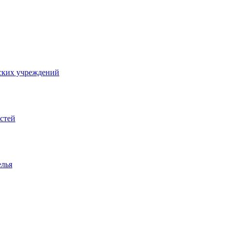
ских учреждений
стей
елья