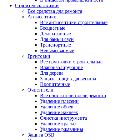
Строительная химия
Все средства для ремонта
Антисептики
Все антисептики строительные
Бесцветные
Декоративные
Для бань и саун
Транспортные
Невымываемые
Грунтовки
Все грунтовки строительные
Влагоизолирующие
Для дерева
Защита торцов древесины
Пропиточные
Очистители
Все очистители после ремонта
Удаление плесени
Удаление обоев
Удаление наклеек
Очистка инструмента
Удаление краски
Удаление ржавчины
Защита OSB