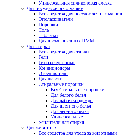
Универсальная силиконовая смазка
Для посудомоечных машин
Все средства для посудомоечных машин
Ополаскиватели
Порошки
Соль
Таблетки
Для промышленных ПММ
Для стирки
Все средства для стирки
Гели
Гипоаллергенные
Кондиционеры
Отбеливатели
Для шерсти
Стиральные порошки
Вся Стиральные порошки
Для белого белья
Для рабочей одежды
Для цветного белья
Для чёрного белья
Универсальные
Усилители для стирки
Для животных
Все средства для ухода за животными