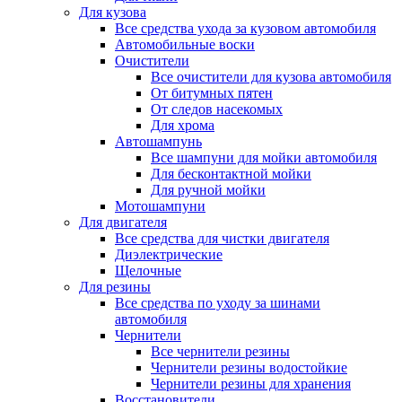
Для кузова
Все средства ухода за кузовом автомобиля
Автомобильные воски
Очистители
Все очистители для кузова автомобиля
От битумных пятен
От следов насекомых
Для хрома
Автошампунь
Все шампуни для мойки автомобиля
Для бесконтактной мойки
Для ручной мойки
Мотошампуни
Для двигателя
Все средства для чистки двигателя
Диэлектрические
Щелочные
Для резины
Все средства по уходу за шинами
автомобиля
Чернители
Все чернители резины
Чернители резины водостойкие
Чернители резины для хранения
Восстановители