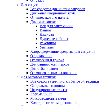
От сажи
Для санузлов
Все средства для чистки санузлов
Для канализационных труб
От известкового налета
Для сантехники
Вся Для сантехники
Ванны
Джакузи
Душевые кабины
Раковины
Унитазы
Хлорсодержащие средства для санузлов
От ржавчины
От плесени и грибка
Для банных комплексов
Для отбеливания
От минеральных отложений
Для бытовой техники
Все средства для чистки бытовой техники
Стиральные машины
Индукционные плиты
Кофемашины
Микроволновые печи
Холодильники, морозильник