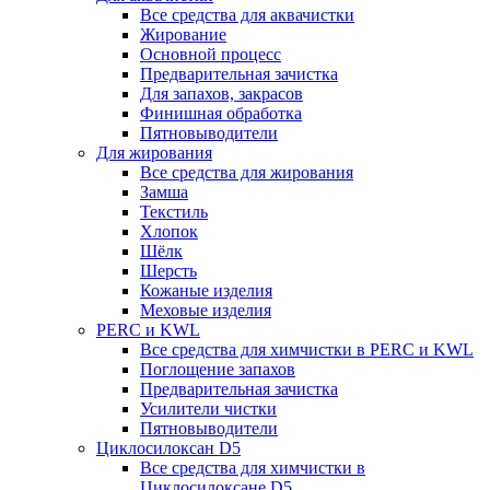
Все средства для аквачистки
Жирование
Основной процесс
Предварительная зачистка
Для запахов, закрасов
Финишная обработка
Пятновыводители
Для жирования
Все средства для жирования
Замша
Текстиль
Хлопок
Шёлк
Шерсть
Кожаные изделия
Меховые изделия
PERC и KWL
Все средства для химчистки в PERC и KWL
Поглощение запахов
Предварительная зачистка
Усилители чистки
Пятновыводители
Циклосилоксан D5
Все средства для химчистки в
Циклосилоксане D5