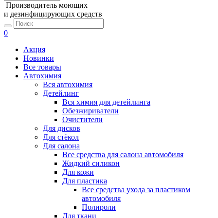
Производитель моющих
и дезинфицирующих средств
0
Акция
Новинки
Все товары
Автохимия
Вся автохимия
Детейлинг
Вся химия для детейлинга
Обезжириватели
Очистители
Для дисков
Для стёкол
Для салона
Все средства для салона автомобиля
Жидкий силикон
Для кожи
Для пластика
Все средства ухода за пластиком
автомобиля
Полироли
Для ткани