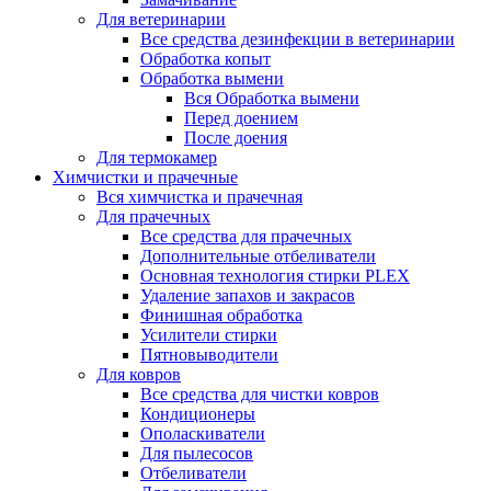
Для ветеринарии
Все средства дезинфекции в ветеринарии
Обработка копыт
Обработка вымени
Вся Обработка вымени
Перед доением
После доения
Для термокамер
Химчистки и прачечные
Вся химчистка и прачечная
Для прачечных
Все средства для прачечных
Дополнительные отбеливатели
Основная технология стирки PLEX
Удаление запахов и закрасов
Финишная обработка
Усилители стирки
Пятновыводители
Для ковров
Все средства для чистки ковров
Кондиционеры
Ополаскиватели
Для пылесосов
Отбеливатели