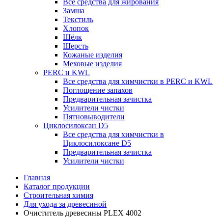
Все средства для жирования
Замша
Текстиль
Хлопок
Шёлк
Шерсть
Кожаные изделия
Меховые изделия
PERC и KWL
Все средства для химчистки в PERC и KWL
Поглощение запахов
Предварительная зачистка
Усилители чистки
Пятновыводители
Циклосилоксан D5
Все средства для химчистки в
Циклосилоксане D5
Предварительная зачистка
Усилители чистки
Главная
Каталог продукции
Строительная химия
Для ухода за древесиной
Очиститель древесины PLEX 4002