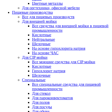
Цветные металлы
Для оргтехники, офисной мебели
Пищевые производства
Все для пищевых производств
Для внешней мойки
Все средства для внешней мойки в пищевой
промышленности
Кислотные
Нейтральные
Щелочные
На основе гипохлорита натрия
На основе ЧАС
Для CIP мойки
Все моющие средства для CIP мойки
Кислотные
Гипохлорит натрия
Щелочные
Специальные
Все специальные средства для пищевой
промышленности
Для стекол
Для пароконвектоматов
Для полов
Для посуды
Для обуви