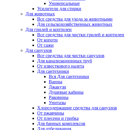
Универсальные
Усилители для стирки
Для животных
Все средства для ухода за животными
Для сельскохозяйственных животных
Для грилей и коптилен
Все средства для чистки грилей и коптилен
От копоти
От сажи
Для санузлов
Все средства для чистки санузлов
Для канализационных труб
От известкового налета
Для сантехники
Вся Для сантехники
Ванны
Джакузи
Душевые кабины
Раковины
Унитазы
Хлорсодержащие средства для санузлов
От ржавчины
От плесени и грибка
Для банных комплексов
Для отбеливания