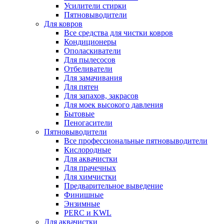
Усилители стирки
Пятновыводители
Для ковров
Все средства для чистки ковров
Кондиционеры
Ополаскиватели
Для пылесосов
Отбеливатели
Для замачивания
Для пятен
Для запахов, закрасов
Для моек высокого давления
Бытовые
Пеногасители
Пятновыводители
Все профессиональные пятновыводители
Кислородные
Для аквачистки
Для прачечных
Для химчистки
Предварительное выведение
Финишные
Энзимные
PERC и KWL
Для аквачистки