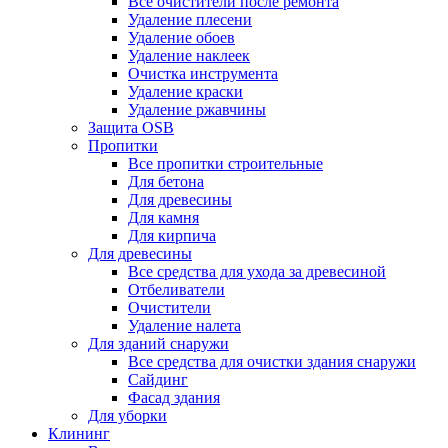
Все очистители после ремонта
Удаление плесени
Удаление обоев
Удаление наклеек
Очистка инструмента
Удаление краски
Удаление ржавчины
Защита OSB
Пропитки
Все пропитки строительные
Для бетона
Для древесины
Для камня
Для кирпича
Для древесины
Все средства для ухода за древесиной
Отбеливатели
Очистители
Удаление налета
Для зданий снаружи
Все средства для очистки здания снаружи
Сайдинг
Фасад здания
Для уборки
Клининг