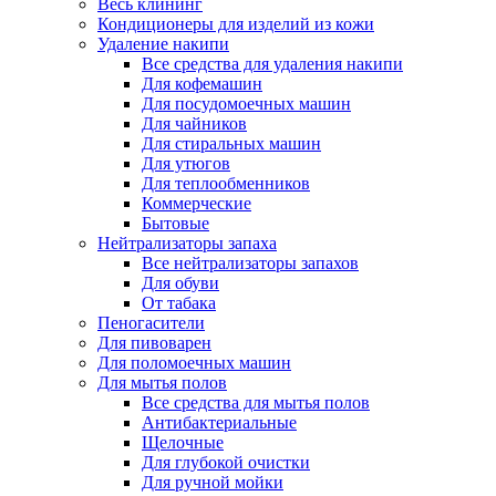
Весь клининг
Кондиционеры для изделий из кожи
Удаление накипи
Все средства для удаления накипи
Для кофемашин
Для посудомоечных машин
Для чайников
Для стиральных машин
Для утюгов
Для теплообменников
Коммерческие
Бытовые
Нейтрализаторы запаха
Все нейтрализаторы запахов
Для обуви
От табака
Пеногасители
Для пивоварен
Для поломоечных машин
Для мытья полов
Все средства для мытья полов
Антибактериальные
Щелочные
Для глубокой очистки
Для ручной мойки