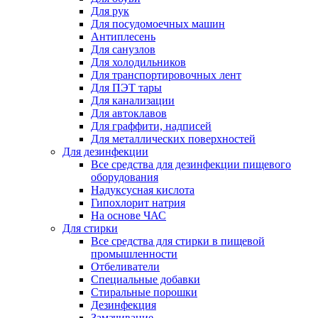
Для рук
Для посудомоечных машин
Антиплесень
Для санузлов
Для холодильников
Для транспортировочных лент
Для ПЭТ тары
Для канализации
Для автоклавов
Для граффити, надписей
Для металлических поверхностей
Для дезинфекции
Все средства для дезинфекции пищевого
оборудования
Надуксусная кислота
Гипохлорит натрия
На основе ЧАС
Для стирки
Все средства для стирки в пищевой
промышленности
Отбеливатели
Специальные добавки
Стиральные порошки
Дезинфекция
Замачивание