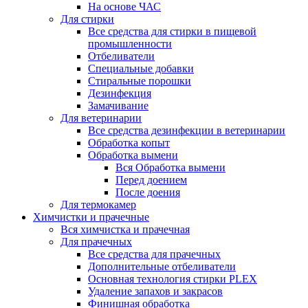
На основе ЧАС
Для стирки
Все средства для стирки в пищевой
промышленности
Отбеливатели
Специальные добавки
Стиральные порошки
Дезинфекция
Замачивание
Для ветеринарии
Все средства дезинфекции в ветеринарии
Обработка копыт
Обработка вымени
Вся Обработка вымени
Перед доением
После доения
Для термокамер
Химчистки и прачечные
Вся химчистка и прачечная
Для прачечных
Все средства для прачечных
Дополнительные отбеливатели
Основная технология стирки PLEX
Удаление запахов и закрасов
Финишная обработка