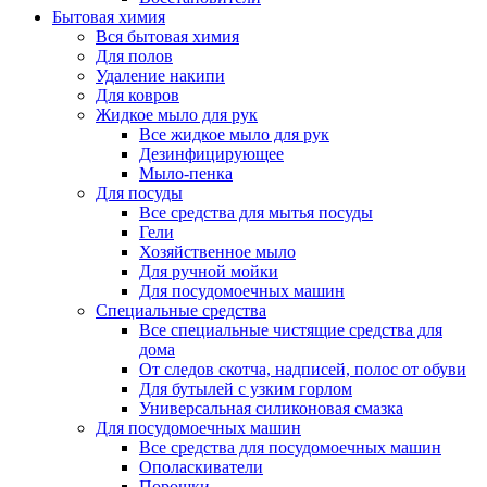
Бытовая химия
Вся бытовая химия
Для полов
Удаление накипи
Для ковров
Жидкое мыло для рук
Все жидкое мыло для рук
Дезинфицирующее
Мыло-пенка
Для посуды
Все средства для мытья посуды
Гели
Хозяйственное мыло
Для ручной мойки
Для посудомоечных машин
Специальные средства
Все специальные чистящие средства для
дома
От следов скотча, надписей, полос от обуви
Для бутылей с узким горлом
Универсальная силиконовая смазка
Для посудомоечных машин
Все средства для посудомоечных машин
Ополаскиватели
Порошки