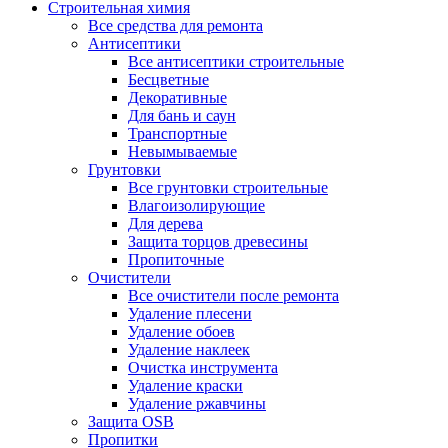
Строительная химия
Все средства для ремонта
Антисептики
Все антисептики строительные
Бесцветные
Декоративные
Для бань и саун
Транспортные
Невымываемые
Грунтовки
Все грунтовки строительные
Влагоизолирующие
Для дерева
Защита торцов древесины
Пропиточные
Очистители
Все очистители после ремонта
Удаление плесени
Удаление обоев
Удаление наклеек
Очистка инструмента
Удаление краски
Удаление ржавчины
Защита OSB
Пропитки