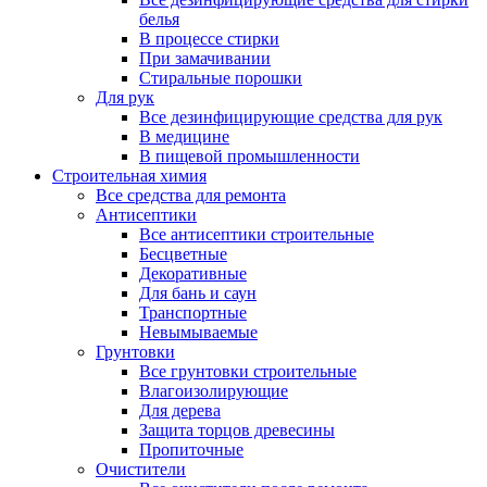
белья
В процессе стирки
При замачивании
Стиральные порошки
Для рук
Все дезинфицирующие средства для рук
В медицине
В пищевой промышленности
Строительная химия
Все средства для ремонта
Антисептики
Все антисептики строительные
Бесцветные
Декоративные
Для бань и саун
Транспортные
Невымываемые
Грунтовки
Все грунтовки строительные
Влагоизолирующие
Для дерева
Защита торцов древесины
Пропиточные
Очистители