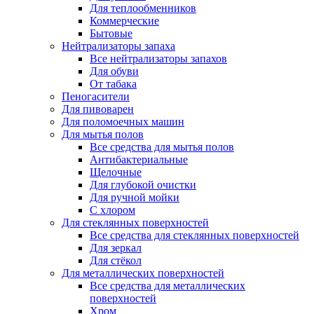
Для теплообменников
Коммерческие
Бытовые
Нейтрализаторы запаха
Все нейтрализаторы запахов
Для обуви
От табака
Пеногасители
Для пивоварен
Для поломоечных машин
Для мытья полов
Все средства для мытья полов
Антибактериальные
Щелочные
Для глубокой очистки
Для ручной мойки
С хлором
Для стеклянных поверхностей
Все средства для стеклянных поверхностей
Для зеркал
Для стёкол
Для металлических поверхностей
Все средства для металлических
поверхностей
Хром