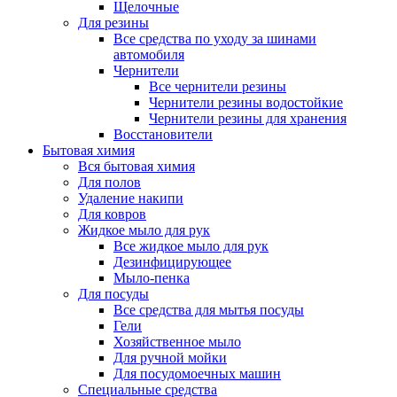
Щелочные
Для резины
Все средства по уходу за шинами
автомобиля
Чернители
Все чернители резины
Чернители резины водостойкие
Чернители резины для хранения
Восстановители
Бытовая химия
Вся бытовая химия
Для полов
Удаление накипи
Для ковров
Жидкое мыло для рук
Все жидкое мыло для рук
Дезинфицирующее
Мыло-пенка
Для посуды
Все средства для мытья посуды
Гели
Хозяйственное мыло
Для ручной мойки
Для посудомоечных машин
Специальные средства