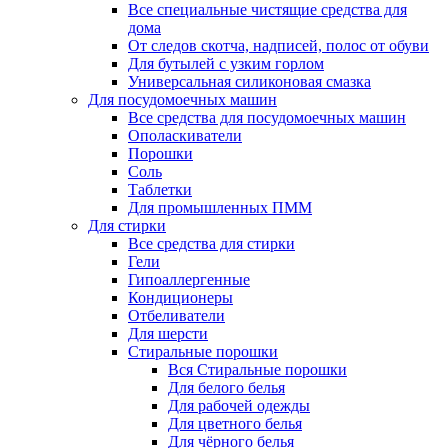
Все специальные чистящие средства для
дома
От следов скотча, надписей, полос от обуви
Для бутылей с узким горлом
Универсальная силиконовая смазка
Для посудомоечных машин
Все средства для посудомоечных машин
Ополаскиватели
Порошки
Соль
Таблетки
Для промышленных ПММ
Для стирки
Все средства для стирки
Гели
Гипоаллергенные
Кондиционеры
Отбеливатели
Для шерсти
Стиральные порошки
Вся Стиральные порошки
Для белого белья
Для рабочей одежды
Для цветного белья
Для чёрного белья