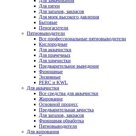
Для замачивания
Для пятен
Для запахов, закрасов
Для моек высокого давления
Бытовые
Пеногасители
Пятновыводители
Все профессиональные пятновыводители
Кислородные
Для аквачистки
Для прачечных
Для химчистки
Предварительное выведение
Финишные
Энзимные
PERC и KWL
Для аквачистки
Все средства для аквачистки
Жирование
Основной процесс
Предварительная зачистка
Для запахов, закрасов
Финишная обработка
Пятновыводители
Для жирования