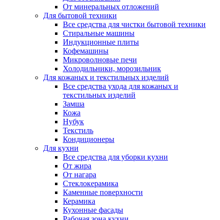
От минеральных отложений
Для бытовой техники
Все средства для чистки бытовой техники
Стиральные машины
Индукционные плиты
Кофемашины
Микроволновые печи
Холодильники, морозильник
Для кожаных и текстильных изделий
Все средства ухода для кожаных и
текстильных изделий
Замша
Кожа
Нубук
Текстиль
Кондиционеры
Для кухни
Все средства для уборки кухни
От жира
От нагара
Стеклокерамика
Каменные поверхности
Керамика
Кухонные фасады
Рабочая зона кухни