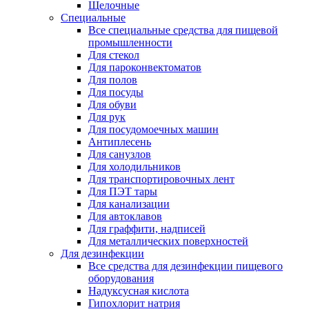
Щелочные
Специальные
Все специальные средства для пищевой
промышленности
Для стекол
Для пароконвектоматов
Для полов
Для посуды
Для обуви
Для рук
Для посудомоечных машин
Антиплесень
Для санузлов
Для холодильников
Для транспортировочных лент
Для ПЭТ тары
Для канализации
Для автоклавов
Для граффити, надписей
Для металлических поверхностей
Для дезинфекции
Все средства для дезинфекции пищевого
оборудования
Надуксусная кислота
Гипохлорит натрия