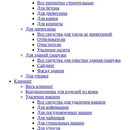
Все пропитки строительные
Для бетона
Для древесины
Для камня
Для кирпича
Для древесины
Все средства для ухода за древесиной
Отбеливатели
Очистители
Удаление налета
Для зданий снаружи
Все средства для очистки здания снаружи
Сайдинг
Фасад здания
Для уборки
Клининг
Весь клининг
Кондиционеры для изделий из кожи
Удаление накипи
Все средства для удаления накипи
Для кофемашин
Для посудомоечных машин
Для чайников
Для стиральных машин
Для утюгов