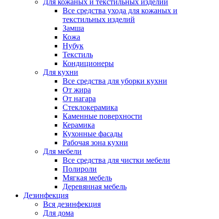
Для кожаных и текстильных изделий
Все средства ухода для кожаных и
текстильных изделий
Замша
Кожа
Нубук
Текстиль
Кондиционеры
Для кухни
Все средства для уборки кухни
От жира
От нагара
Стеклокерамика
Каменные поверхности
Керамика
Кухонные фасады
Рабочая зона кухни
Для мебели
Все средства для чистки мебели
Полироли
Мягкая мебель
Деревянная мебель
Дезинфекция
Вся дезинфекция
Для дома