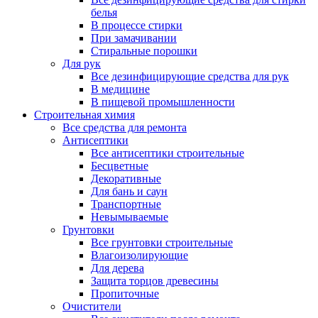
белья
В процессе стирки
При замачивании
Стиральные порошки
Для рук
Все дезинфицирующие средства для рук
В медицине
В пищевой промышленности
Строительная химия
Все средства для ремонта
Антисептики
Все антисептики строительные
Бесцветные
Декоративные
Для бань и саун
Транспортные
Невымываемые
Грунтовки
Все грунтовки строительные
Влагоизолирующие
Для дерева
Защита торцов древесины
Пропиточные
Очистители