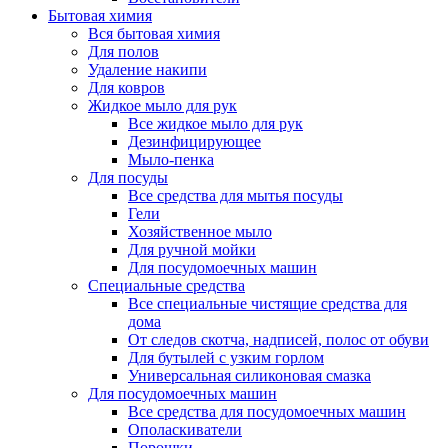
Бытовая химия
Вся бытовая химия
Для полов
Удаление накипи
Для ковров
Жидкое мыло для рук
Все жидкое мыло для рук
Дезинфицирующее
Мыло-пенка
Для посуды
Все средства для мытья посуды
Гели
Хозяйственное мыло
Для ручной мойки
Для посудомоечных машин
Специальные средства
Все специальные чистящие средства для
дома
От следов скотча, надписей, полос от обуви
Для бутылей с узким горлом
Универсальная силиконовая смазка
Для посудомоечных машин
Все средства для посудомоечных машин
Ополаскиватели
Порошки