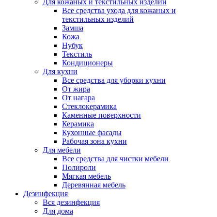
Для кожаных и текстильных изделий
Все средства ухода для кожаных и
текстильных изделий
Замша
Кожа
Нубук
Текстиль
Кондиционеры
Для кухни
Все средства для уборки кухни
От жира
От нагара
Стеклокерамика
Каменные поверхности
Керамика
Кухонные фасады
Рабочая зона кухни
Для мебели
Все средства для чистки мебели
Полироли
Мягкая мебель
Деревянная мебель
Дезинфекция
Вся дезинфекция
Для дома