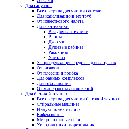
От сажи
Для санузлов
Все средства для чистки санузлов
Для канализационных труб
От известкового налета
Для сантехники
Вся Для сантехники
Ванны
Джакузи
Душевые кабины
Раковины
Унитазы
Хлорсодержащие средства для санузлов
От ржавчины
От плесени и грибка
Для банных комплексов
Для отбеливания
От минеральных отложений
Для бытовой техники
Все средства для чистки бытовой техники
Стиральные машины
Индукционные плиты
Кофемашины
Микроволновые печи
Холодильники, морозильник