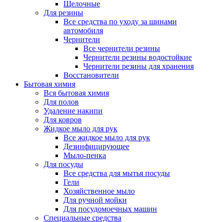
Щелочные
Для резины
Все средства по уходу за шинами
автомобиля
Чернители
Все чернители резины
Чернители резины водостойкие
Чернители резины для хранения
Восстановители
Бытовая химия
Вся бытовая химия
Для полов
Удаление накипи
Для ковров
Жидкое мыло для рук
Все жидкое мыло для рук
Дезинфицирующее
Мыло-пенка
Для посуды
Все средства для мытья посуды
Гели
Хозяйственное мыло
Для ручной мойки
Для посудомоечных машин
Специальные средства