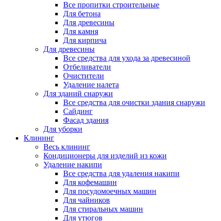
Все пропитки строительные
Для бетона
Для древесины
Для камня
Для кирпича
Для древесины
Все средства для ухода за древесиной
Отбеливатели
Очистители
Удаление налета
Для зданий снаружи
Все средства для очистки здания снаружи
Сайдинг
Фасад здания
Для уборки
Клининг
Весь клининг
Кондиционеры для изделий из кожи
Удаление накипи
Все средства для удаления накипи
Для кофемашин
Для посудомоечных машин
Для чайников
Для стиральных машин
Для утюгов