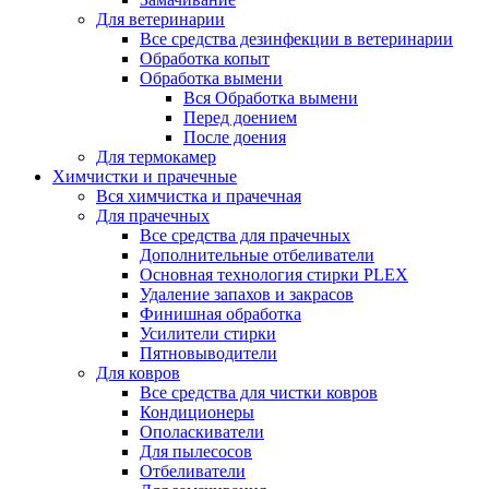
Для ветеринарии
Все средства дезинфекции в ветеринарии
Обработка копыт
Обработка вымени
Вся Обработка вымени
Перед доением
После доения
Для термокамер
Химчистки и прачечные
Вся химчистка и прачечная
Для прачечных
Все средства для прачечных
Дополнительные отбеливатели
Основная технология стирки PLEX
Удаление запахов и закрасов
Финишная обработка
Усилители стирки
Пятновыводители
Для ковров
Все средства для чистки ковров
Кондиционеры
Ополаскиватели
Для пылесосов
Отбеливатели