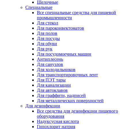
Щелочные
Специальные
Все специальные средства для пищевой
промышленности
Для стекол
Для пароконвектоматов
Для полов
Для посуды
Для обуви
Для рук
Для посудомоечных машин
Антиплесень
Для санузлов
Для холодильников
Для транспортировочных лент
Для ПЭТ тары
Для канализации
Для автоклавов
Для граффити, надписей
Для металлических поверхностей
Для дезинфекции
Все средства для дезинфекции пищевого
оборудования
Надуксусная кислота
Гипохлорит натрия