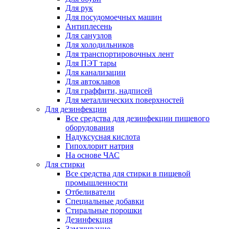
Для рук
Для посудомоечных машин
Антиплесень
Для санузлов
Для холодильников
Для транспортировочных лент
Для ПЭТ тары
Для канализации
Для автоклавов
Для граффити, надписей
Для металлических поверхностей
Для дезинфекции
Все средства для дезинфекции пищевого
оборудования
Надуксусная кислота
Гипохлорит натрия
На основе ЧАС
Для стирки
Все средства для стирки в пищевой
промышленности
Отбеливатели
Специальные добавки
Стиральные порошки
Дезинфекция
Замачивание