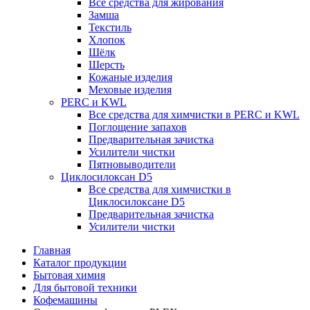
Все средства для жирования
Замша
Текстиль
Хлопок
Шёлк
Шерсть
Кожаные изделия
Меховые изделия
PERC и KWL
Все средства для химчистки в PERC и KWL
Поглощение запахов
Предварительная зачистка
Усилители чистки
Пятновыводители
Циклосилоксан D5
Все средства для химчистки в
Циклосилоксане D5
Предварительная зачистка
Усилители чистки
Главная
Каталог продукции
Бытовая химия
Для бытовой техники
Кофемашины