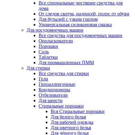
Все специальные чистящие средства для
дома
От следов скотча, надписей, полос от обуви
Для бутылей с узким горлом
Универсальная силиконовая смазка
Для посудомоечных машин
Все средства для посудомоечных машин
Ополаскиватели
Порошки
Соль
Таблетки
Для промышленных ПММ
Для стирки
Все средства для стирки
Гели
Гипоаллергенные
Кондиционеры
Отбеливатели
Для шерсти
Стиральные порошки
Вся Стиральные порошки
Для белого белья
Для рабочей одежды
Для цветного белья
Для чёрного белья