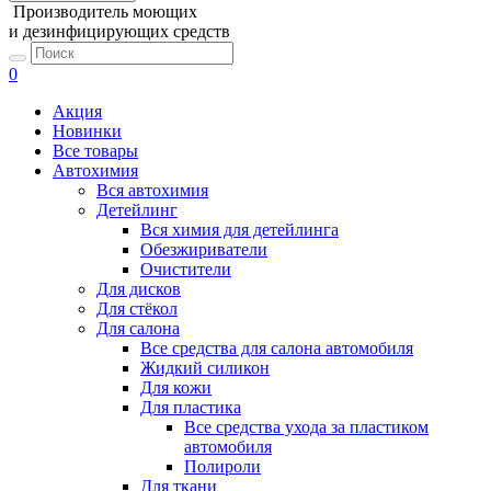
Производитель моющих
и дезинфицирующих средств
0
Акция
Новинки
Все товары
Автохимия
Вся автохимия
Детейлинг
Вся химия для детейлинга
Обезжириватели
Очистители
Для дисков
Для стёкол
Для салона
Все средства для салона автомобиля
Жидкий силикон
Для кожи
Для пластика
Все средства ухода за пластиком
автомобиля
Полироли
Для ткани