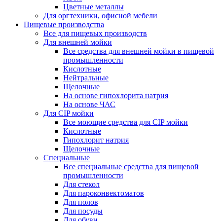
Цветные металлы
Для оргтехники, офисной мебели
Пищевые производства
Все для пищевых производств
Для внешней мойки
Все средства для внешней мойки в пищевой
промышленности
Кислотные
Нейтральные
Щелочные
На основе гипохлорита натрия
На основе ЧАС
Для CIP мойки
Все моющие средства для CIP мойки
Кислотные
Гипохлорит натрия
Щелочные
Специальные
Все специальные средства для пищевой
промышленности
Для стекол
Для пароконвектоматов
Для полов
Для посуды
Для обуви