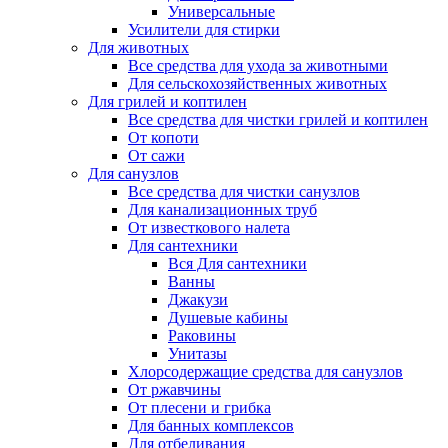
Универсальные
Усилители для стирки
Для животных
Все средства для ухода за животными
Для сельскохозяйственных животных
Для грилей и коптилен
Все средства для чистки грилей и коптилен
От копоти
От сажи
Для санузлов
Все средства для чистки санузлов
Для канализационных труб
От известкового налета
Для сантехники
Вся Для сантехники
Ванны
Джакузи
Душевые кабины
Раковины
Унитазы
Хлорсодержащие средства для санузлов
От ржавчины
От плесени и грибка
Для банных комплексов
Для отбеливания