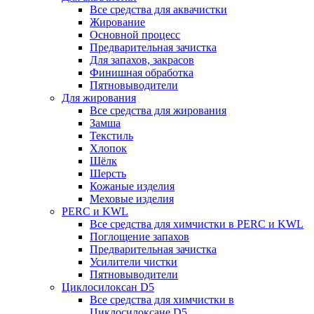
Все средства для аквачистки
Жирование
Основной процесс
Предварительная зачистка
Для запахов, закрасов
Финишная обработка
Пятновыводители
Для жирования
Все средства для жирования
Замша
Текстиль
Хлопок
Шёлк
Шерсть
Кожаные изделия
Меховые изделия
PERC и KWL
Все средства для химчистки в PERC и KWL
Поглощение запахов
Предварительная зачистка
Усилители чистки
Пятновыводители
Циклосилоксан D5
Все средства для химчистки в
Циклосилоксане D5