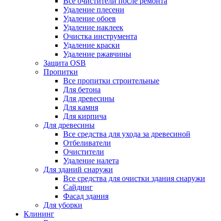
Все очистители после ремонта
Удаление плесени
Удаление обоев
Удаление наклеек
Очистка инструмента
Удаление краски
Удаление ржавчины
Защита OSB
Пропитки
Все пропитки строительные
Для бетона
Для древесины
Для камня
Для кирпича
Для древесины
Все средства для ухода за древесиной
Отбеливатели
Очистители
Удаление налета
Для зданий снаружи
Все средства для очистки здания снаружи
Сайдинг
Фасад здания
Для уборки
Клининг