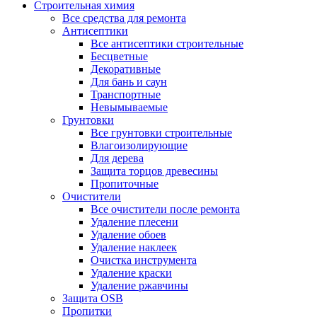
Строительная химия
Все средства для ремонта
Антисептики
Все антисептики строительные
Бесцветные
Декоративные
Для бань и саун
Транспортные
Невымываемые
Грунтовки
Все грунтовки строительные
Влагоизолирующие
Для дерева
Защита торцов древесины
Пропиточные
Очистители
Все очистители после ремонта
Удаление плесени
Удаление обоев
Удаление наклеек
Очистка инструмента
Удаление краски
Удаление ржавчины
Защита OSB
Пропитки