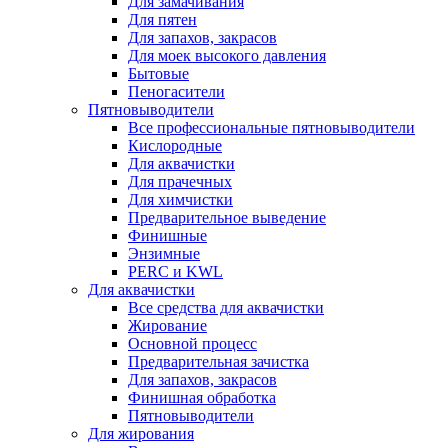
Для замачивания
Для пятен
Для запахов, закрасов
Для моек высокого давления
Бытовые
Пеногасители
Пятновыводители
Все профессиональные пятновыводители
Кислородные
Для аквачистки
Для прачечных
Для химчистки
Предварительное выведение
Финишные
Энзимные
PERC и KWL
Для аквачистки
Все средства для аквачистки
Жирование
Основной процесс
Предварительная зачистка
Для запахов, закрасов
Финишная обработка
Пятновыводители
Для жирования