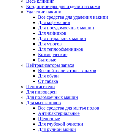
Весь клининг
Кондиционеры для изделий из кожи
Удаление накипи
Все средства для удаления накипи
Для кофемашин
Для посудомоечных машин
Для чайников
Для стиральных машин
Для утюгов
Для теплообменников
Коммерческие
Бытовые
Нейтрализаторы запаха
Все нейтрализаторы запахов
Для обуви
От табака
Пеногасители
Для пивоварен
Для поломоечных машин
Для мытья полов
Все средства для мытья полов
Антибактериальные
Щелочные
Для глубокой очистки
Для ручной мойки