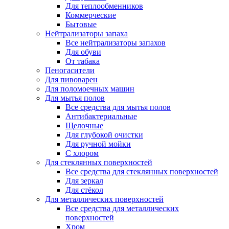
Для теплообменников
Коммерческие
Бытовые
Нейтрализаторы запаха
Все нейтрализаторы запахов
Для обуви
От табака
Пеногасители
Для пивоварен
Для поломоечных машин
Для мытья полов
Все средства для мытья полов
Антибактериальные
Щелочные
Для глубокой очистки
Для ручной мойки
С хлором
Для стеклянных поверхностей
Все средства для стеклянных поверхностей
Для зеркал
Для стёкол
Для металлических поверхностей
Все средства для металлических
поверхностей
Хром