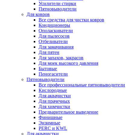
Усилители стирки
Пятновыводители
Для ковров
Все средства для чистки ковров
Кондиционеры
Ополаскиватели
Для пылесосов
Отбеливатели
Для замачивания
Для пятен
Для запахов, закрасов
Для моек высокого давления
Бытовые
Пеногасители
Пятновыводители
Все профессиональные пятновыводители
Кислородные
Для аквачистки
Для прачечных
Для химчистки
Предварительное выведение
Финишные
Энзимные
PERC и KWL
Для аквачистки