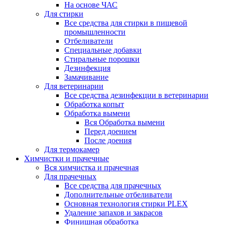
На основе ЧАС
Для стирки
Все средства для стирки в пищевой
промышленности
Отбеливатели
Специальные добавки
Стиральные порошки
Дезинфекция
Замачивание
Для ветеринарии
Все средства дезинфекции в ветеринарии
Обработка копыт
Обработка вымени
Вся Обработка вымени
Перед доением
После доения
Для термокамер
Химчистки и прачечные
Вся химчистка и прачечная
Для прачечных
Все средства для прачечных
Дополнительные отбеливатели
Основная технология стирки PLEX
Удаление запахов и закрасов
Финишная обработка