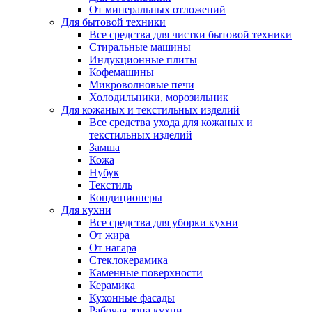
От минеральных отложений
Для бытовой техники
Все средства для чистки бытовой техники
Стиральные машины
Индукционные плиты
Кофемашины
Микроволновые печи
Холодильники, морозильник
Для кожаных и текстильных изделий
Все средства ухода для кожаных и
текстильных изделий
Замша
Кожа
Нубук
Текстиль
Кондиционеры
Для кухни
Все средства для уборки кухни
От жира
От нагара
Стеклокерамика
Каменные поверхности
Керамика
Кухонные фасады
Рабочая зона кухни