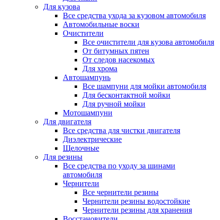
Для кузова
Все средства ухода за кузовом автомобиля
Автомобильные воски
Очистители
Все очистители для кузова автомобиля
От битумных пятен
От следов насекомых
Для хрома
Автошампунь
Все шампуни для мойки автомобиля
Для бесконтактной мойки
Для ручной мойки
Мотошампуни
Для двигателя
Все средства для чистки двигателя
Диэлектрические
Щелочные
Для резины
Все средства по уходу за шинами
автомобиля
Чернители
Все чернители резины
Чернители резины водостойкие
Чернители резины для хранения
Восстановители