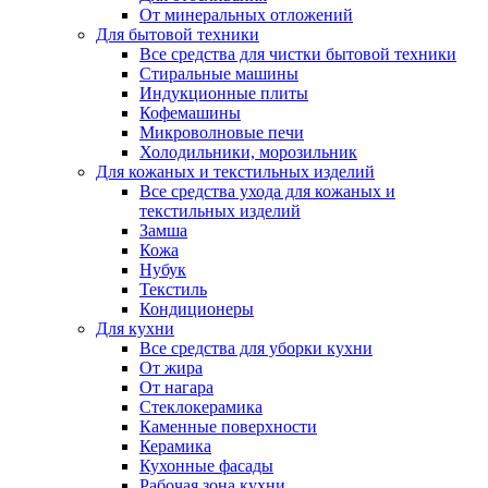
От минеральных отложений
Для бытовой техники
Все средства для чистки бытовой техники
Стиральные машины
Индукционные плиты
Кофемашины
Микроволновые печи
Холодильники, морозильник
Для кожаных и текстильных изделий
Все средства ухода для кожаных и
текстильных изделий
Замша
Кожа
Нубук
Текстиль
Кондиционеры
Для кухни
Все средства для уборки кухни
От жира
От нагара
Стеклокерамика
Каменные поверхности
Керамика
Кухонные фасады
Рабочая зона кухни