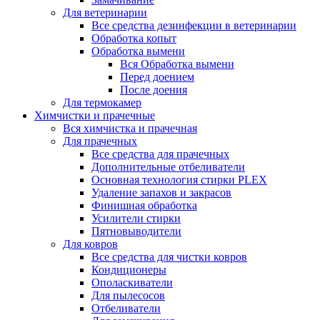
Для ветеринарии
Все средства дезинфекции в ветеринарии
Обработка копыт
Обработка вымени
Вся Обработка вымени
Перед доением
После доения
Для термокамер
Химчистки и прачечные
Вся химчистка и прачечная
Для прачечных
Все средства для прачечных
Дополнительные отбеливатели
Основная технология стирки PLEX
Удаление запахов и закрасов
Финишная обработка
Усилители стирки
Пятновыводители
Для ковров
Все средства для чистки ковров
Кондиционеры
Ополаскиватели
Для пылесосов
Отбеливатели