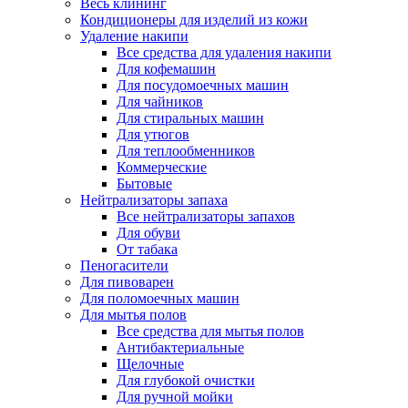
Весь клининг
Кондиционеры для изделий из кожи
Удаление накипи
Все средства для удаления накипи
Для кофемашин
Для посудомоечных машин
Для чайников
Для стиральных машин
Для утюгов
Для теплообменников
Коммерческие
Бытовые
Нейтрализаторы запаха
Все нейтрализаторы запахов
Для обуви
От табака
Пеногасители
Для пивоварен
Для поломоечных машин
Для мытья полов
Все средства для мытья полов
Антибактериальные
Щелочные
Для глубокой очистки
Для ручной мойки