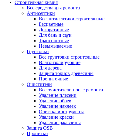
Строительная химия
Все средства для ремонта
Антисептики
Все антисептики строительные
Бесцветные
Декоративные
Для бань и саун
Транспортные
Невымываемые
Грунтовки
Все грунтовки строительные
Влагоизолирующие
Для дерева
Защита торцов древесины
Пропиточные
Очистители
Все очистители после ремонта
Удаление плесени
Удаление обоев
Удаление наклеек
Очистка инструмента
Удаление краски
Удаление ржавчины
Защита OSB
Пропитки