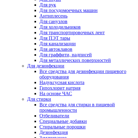
Для рук
Для посудомоечных машин
Антиплесень
Для санузлов
Для холодильников
Для транспортировочных лент
Для ПЭТ тары
Для канализации
Для автоклавов
Для граффити, надписей
Для металлических поверхностей
Для дезинфекции
Все средства для дезинфекции пищевого
оборудования
Надуксусная кислота
Гипохлорит натрия
На основе ЧАС
Для стирки
Все средства для стирки в пищевой
промышленности
Отбеливатели
Специальные добавки
Стиральные порошки
Дезинфекция
Замачивание