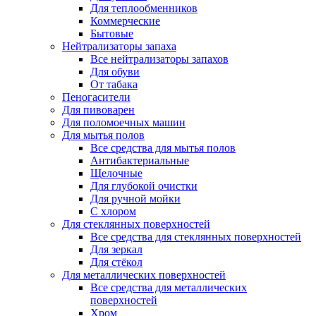
Для теплообменников
Коммерческие
Бытовые
Нейтрализаторы запаха
Все нейтрализаторы запахов
Для обуви
От табака
Пеногасители
Для пивоварен
Для поломоечных машин
Для мытья полов
Все средства для мытья полов
Антибактериальные
Щелочные
Для глубокой очистки
Для ручной мойки
С хлором
Для стеклянных поверхностей
Все средства для стеклянных поверхностей
Для зеркал
Для стёкол
Для металлических поверхностей
Все средства для металлических
поверхностей
Хром