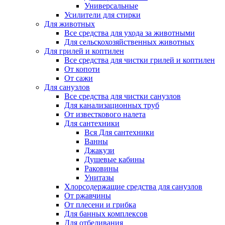
Универсальные
Усилители для стирки
Для животных
Все средства для ухода за животными
Для сельскохозяйственных животных
Для грилей и коптилен
Все средства для чистки грилей и коптилен
От копоти
От сажи
Для санузлов
Все средства для чистки санузлов
Для канализационных труб
От известкового налета
Для сантехники
Вся Для сантехники
Ванны
Джакузи
Душевые кабины
Раковины
Унитазы
Хлорсодержащие средства для санузлов
От ржавчины
От плесени и грибка
Для банных комплексов
Для отбеливания