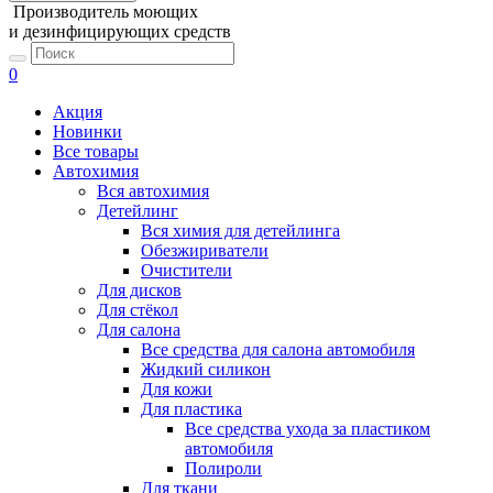
Производитель моющих
и дезинфицирующих средств
0
Акция
Новинки
Все товары
Автохимия
Вся автохимия
Детейлинг
Вся химия для детейлинга
Обезжириватели
Очистители
Для дисков
Для стёкол
Для салона
Все средства для салона автомобиля
Жидкий силикон
Для кожи
Для пластика
Все средства ухода за пластиком
автомобиля
Полироли
Для ткани