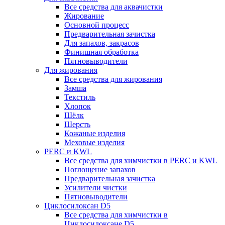
Все средства для аквачистки
Жирование
Основной процесс
Предварительная зачистка
Для запахов, закрасов
Финишная обработка
Пятновыводители
Для жирования
Все средства для жирования
Замша
Текстиль
Хлопок
Шёлк
Шерсть
Кожаные изделия
Меховые изделия
PERC и KWL
Все средства для химчистки в PERC и KWL
Поглощение запахов
Предварительная зачистка
Усилители чистки
Пятновыводители
Циклосилоксан D5
Все средства для химчистки в
Циклосилоксане D5