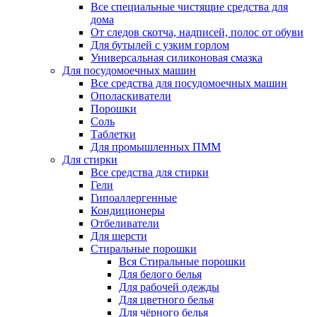
Все специальные чистящие средства для
дома
От следов скотча, надписей, полос от обуви
Для бутылей с узким горлом
Универсальная силиконовая смазка
Для посудомоечных машин
Все средства для посудомоечных машин
Ополаскиватели
Порошки
Соль
Таблетки
Для промышленных ПММ
Для стирки
Все средства для стирки
Гели
Гипоаллергенные
Кондиционеры
Отбеливатели
Для шерсти
Стиральные порошки
Вся Стиральные порошки
Для белого белья
Для рабочей одежды
Для цветного белья
Для чёрного белья