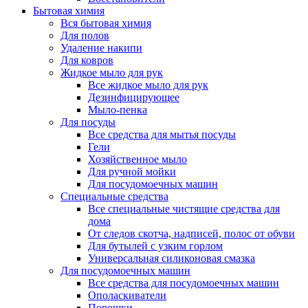
Бытовая химия
Вся бытовая химия
Для полов
Удаление накипи
Для ковров
Жидкое мыло для рук
Все жидкое мыло для рук
Дезинфицирующее
Мыло-пенка
Для посуды
Все средства для мытья посуды
Гели
Хозяйственное мыло
Для ручной мойки
Для посудомоечных машин
Специальные средства
Все специальные чистящие средства для
дома
От следов скотча, надписей, полос от обуви
Для бутылей с узким горлом
Универсальная силиконовая смазка
Для посудомоечных машин
Все средства для посудомоечных машин
Ополаскиватели
Порошки