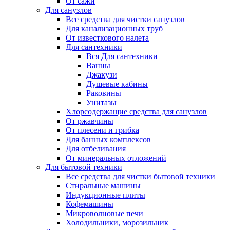
От сажи
Для санузлов
Все средства для чистки санузлов
Для канализационных труб
От известкового налета
Для сантехники
Вся Для сантехники
Ванны
Джакузи
Душевые кабины
Раковины
Унитазы
Хлорсодержащие средства для санузлов
От ржавчины
От плесени и грибка
Для банных комплексов
Для отбеливания
От минеральных отложений
Для бытовой техники
Все средства для чистки бытовой техники
Стиральные машины
Индукционные плиты
Кофемашины
Микроволновые печи
Холодильники, морозильник