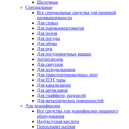
Щелочные
Специальные
Все специальные средства для пищевой
промышленности
Для стекол
Для пароконвектоматов
Для полов
Для посуды
Для обуви
Для рук
Для посудомоечных машин
Антиплесень
Для санузлов
Для холодильников
Для транспортировочных лент
Для ПЭТ тары
Для канализации
Для автоклавов
Для граффити, надписей
Для металлических поверхностей
Для дезинфекции
Все средства для дезинфекции пищевого
оборудования
Надуксусная кислота
Гипохлорит натрия