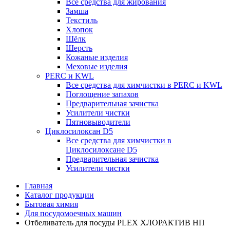
Все средства для жирования
Замша
Текстиль
Хлопок
Шёлк
Шерсть
Кожаные изделия
Меховые изделия
PERC и KWL
Все средства для химчистки в PERC и KWL
Поглощение запахов
Предварительная зачистка
Усилители чистки
Пятновыводители
Циклосилоксан D5
Все средства для химчистки в
Циклосилоксане D5
Предварительная зачистка
Усилители чистки
Главная
Каталог продукции
Бытовая химия
Для посудомоечных машин
Отбеливатель для посуды PLEX ХЛОРАКТИВ НП