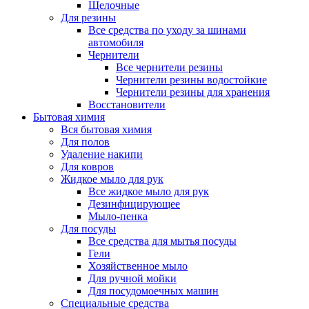
Щелочные
Для резины
Все средства по уходу за шинами
автомобиля
Чернители
Все чернители резины
Чернители резины водостойкие
Чернители резины для хранения
Восстановители
Бытовая химия
Вся бытовая химия
Для полов
Удаление накипи
Для ковров
Жидкое мыло для рук
Все жидкое мыло для рук
Дезинфицирующее
Мыло-пенка
Для посуды
Все средства для мытья посуды
Гели
Хозяйственное мыло
Для ручной мойки
Для посудомоечных машин
Специальные средства