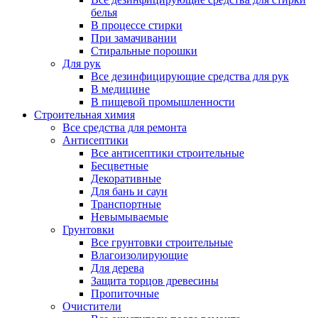
белья
В процессе стирки
При замачивании
Стиральные порошки
Для рук
Все дезинфицирующие средства для рук
В медицине
В пищевой промышленности
Строительная химия
Все средства для ремонта
Антисептики
Все антисептики строительные
Бесцветные
Декоративные
Для бань и саун
Транспортные
Невымываемые
Грунтовки
Все грунтовки строительные
Влагоизолирующие
Для дерева
Защита торцов древесины
Пропиточные
Очистители