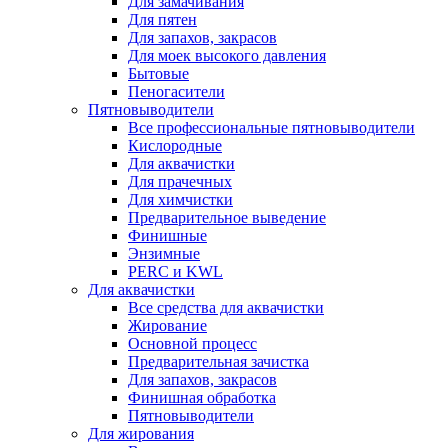
Для замачивания
Для пятен
Для запахов, закрасов
Для моек высокого давления
Бытовые
Пеногасители
Пятновыводители
Все профессиональные пятновыводители
Кислородные
Для аквачистки
Для прачечных
Для химчистки
Предварительное выведение
Финишные
Энзимные
PERC и KWL
Для аквачистки
Все средства для аквачистки
Жирование
Основной процесс
Предварительная зачистка
Для запахов, закрасов
Финишная обработка
Пятновыводители
Для жирования