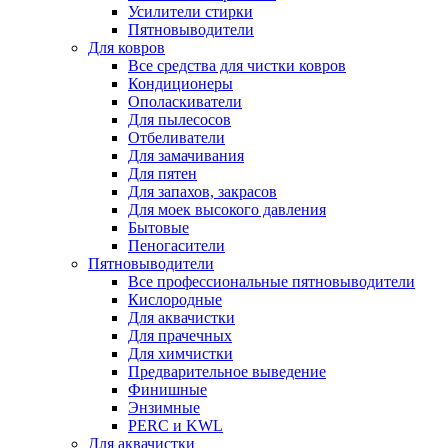
Усилители стирки
Пятновыводители
Для ковров
Все средства для чистки ковров
Кондиционеры
Ополаскиватели
Для пылесосов
Отбеливатели
Для замачивания
Для пятен
Для запахов, закрасов
Для моек высокого давления
Бытовые
Пеногасители
Пятновыводители
Все профессиональные пятновыводители
Кислородные
Для аквачистки
Для прачечных
Для химчистки
Предварительное выведение
Финишные
Энзимные
PERC и KWL
Для аквачистки