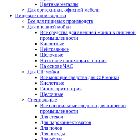
Цветные металлы
Для оргтехники, офисной мебели
Пищевые производства
Все для пищевых производств
Для внешней мойки
Все средства для внешней мойки в пищевой
промышленности
Кислотные
Нейтральные
Щелочные
На основе гипохлорита натрия
На основе ЧАС
Для CIP мойки
Все моющие средства для CIP мойки
Кислотные
Гипохлорит натрия
Щелочные
Специальные
Все специальные средства для пищевой
промышленности
Для стекол
Для пароконвектоматов
Для полов
Для посуды
Для обуви