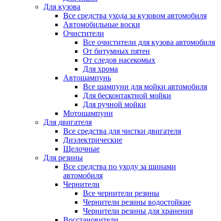
Для кузова
Все средства ухода за кузовом автомобиля
Автомобильные воски
Очистители
Все очистители для кузова автомобиля
От битумных пятен
От следов насекомых
Для хрома
Автошампунь
Все шампуни для мойки автомобиля
Для бесконтактной мойки
Для ручной мойки
Мотошампуни
Для двигателя
Все средства для чистки двигателя
Диэлектрические
Щелочные
Для резины
Все средства по уходу за шинами
автомобиля
Чернители
Все чернители резины
Чернители резины водостойкие
Чернители резины для хранения
Восстановители