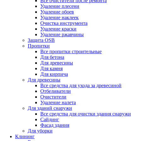
Все очистители после ремонта
Удаление плесени
Удаление обоев
Удаление наклеек
Очистка инструмента
Удаление краски
Удаление ржавчины
Защита OSB
Пропитки
Все пропитки строительные
Для бетона
Для древесины
Для камня
Для кирпича
Для древесины
Все средства для ухода за древесиной
Отбеливатели
Очистители
Удаление налета
Для зданий снаружи
Все средства для очистки здания снаружи
Сайдинг
Фасад здания
Для уборки
Клининг