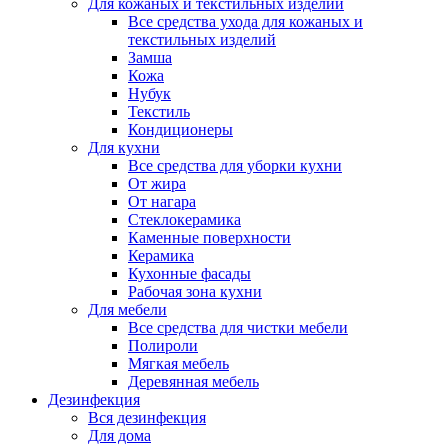
Для кожаных и текстильных изделий
Все средства ухода для кожаных и
текстильных изделий
Замша
Кожа
Нубук
Текстиль
Кондиционеры
Для кухни
Все средства для уборки кухни
От жира
От нагара
Стеклокерамика
Каменные поверхности
Керамика
Кухонные фасады
Рабочая зона кухни
Для мебели
Все средства для чистки мебели
Полироли
Мягкая мебель
Деревянная мебель
Дезинфекция
Вся дезинфекция
Для дома