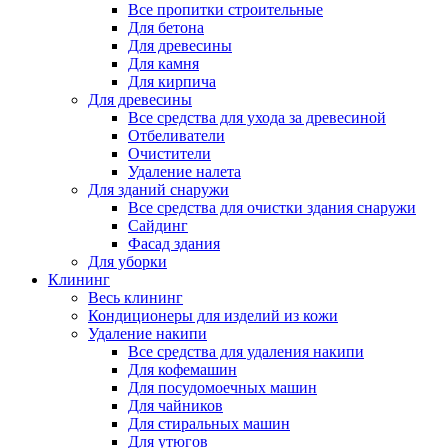
Все пропитки строительные
Для бетона
Для древесины
Для камня
Для кирпича
Для древесины
Все средства для ухода за древесиной
Отбеливатели
Очистители
Удаление налета
Для зданий снаружи
Все средства для очистки здания снаружи
Сайдинг
Фасад здания
Для уборки
Клининг
Весь клининг
Кондиционеры для изделий из кожи
Удаление накипи
Все средства для удаления накипи
Для кофемашин
Для посудомоечных машин
Для чайников
Для стиральных машин
Для утюгов