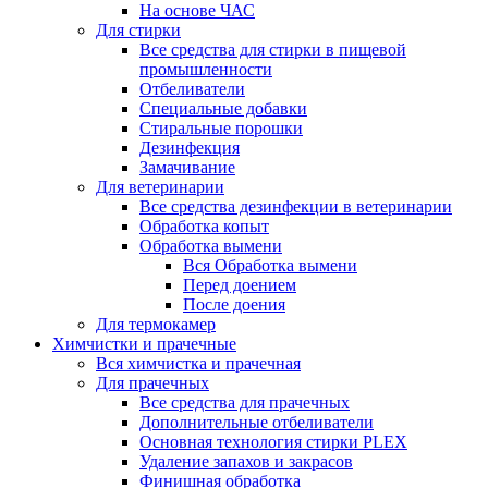
На основе ЧАС
Для стирки
Все средства для стирки в пищевой
промышленности
Отбеливатели
Специальные добавки
Стиральные порошки
Дезинфекция
Замачивание
Для ветеринарии
Все средства дезинфекции в ветеринарии
Обработка копыт
Обработка вымени
Вся Обработка вымени
Перед доением
После доения
Для термокамер
Химчистки и прачечные
Вся химчистка и прачечная
Для прачечных
Все средства для прачечных
Дополнительные отбеливатели
Основная технология стирки PLEX
Удаление запахов и закрасов
Финишная обработка