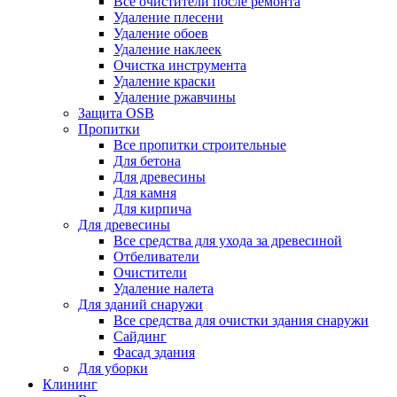
Все очистители после ремонта
Удаление плесени
Удаление обоев
Удаление наклеек
Очистка инструмента
Удаление краски
Удаление ржавчины
Защита OSB
Пропитки
Все пропитки строительные
Для бетона
Для древесины
Для камня
Для кирпича
Для древесины
Все средства для ухода за древесиной
Отбеливатели
Очистители
Удаление налета
Для зданий снаружи
Все средства для очистки здания снаружи
Сайдинг
Фасад здания
Для уборки
Клининг