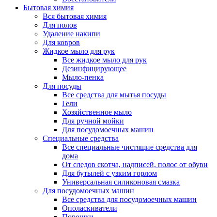
Бытовая химия
Вся бытовая химия
Для полов
Удаление накипи
Для ковров
Жидкое мыло для рук
Все жидкое мыло для рук
Дезинфицирующее
Мыло-пенка
Для посуды
Все средства для мытья посуды
Гели
Хозяйственное мыло
Для ручной мойки
Для посудомоечных машин
Специальные средства
Все специальные чистящие средства для
дома
От следов скотча, надписей, полос от обуви
Для бутылей с узким горлом
Универсальная силиконовая смазка
Для посудомоечных машин
Все средства для посудомоечных машин
Ополаскиватели
Порошки