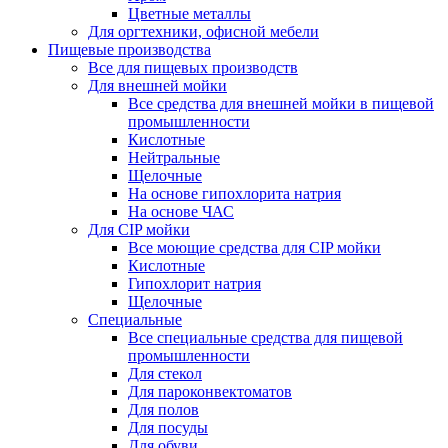
Цветные металлы
Для оргтехники, офисной мебели
Пищевые производства
Все для пищевых производств
Для внешней мойки
Все средства для внешней мойки в пищевой
промышленности
Кислотные
Нейтральные
Щелочные
На основе гипохлорита натрия
На основе ЧАС
Для CIP мойки
Все моющие средства для CIP мойки
Кислотные
Гипохлорит натрия
Щелочные
Специальные
Все специальные средства для пищевой
промышленности
Для стекол
Для пароконвектоматов
Для полов
Для посуды
Для обуви