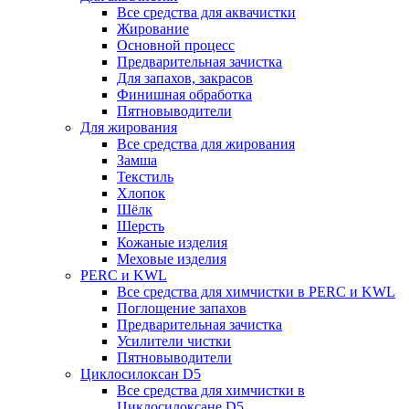
Все средства для аквачистки
Жирование
Основной процесс
Предварительная зачистка
Для запахов, закрасов
Финишная обработка
Пятновыводители
Для жирования
Все средства для жирования
Замша
Текстиль
Хлопок
Шёлк
Шерсть
Кожаные изделия
Меховые изделия
PERC и KWL
Все средства для химчистки в PERC и KWL
Поглощение запахов
Предварительная зачистка
Усилители чистки
Пятновыводители
Циклосилоксан D5
Все средства для химчистки в
Циклосилоксане D5