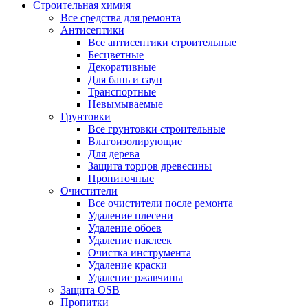
Строительная химия
Все средства для ремонта
Антисептики
Все антисептики строительные
Бесцветные
Декоративные
Для бань и саун
Транспортные
Невымываемые
Грунтовки
Все грунтовки строительные
Влагоизолирующие
Для дерева
Защита торцов древесины
Пропиточные
Очистители
Все очистители после ремонта
Удаление плесени
Удаление обоев
Удаление наклеек
Очистка инструмента
Удаление краски
Удаление ржавчины
Защита OSB
Пропитки