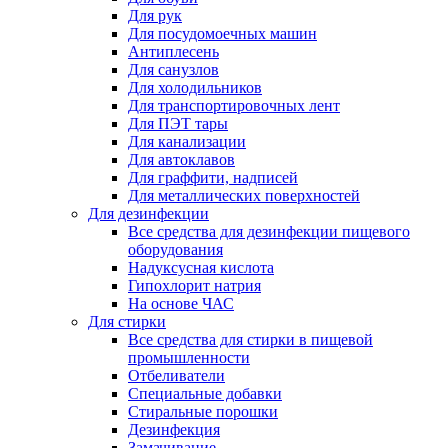
Для рук
Для посудомоечных машин
Антиплесень
Для санузлов
Для холодильников
Для транспортировочных лент
Для ПЭТ тары
Для канализации
Для автоклавов
Для граффити, надписей
Для металлических поверхностей
Для дезинфекции
Все средства для дезинфекции пищевого
оборудования
Надуксусная кислота
Гипохлорит натрия
На основе ЧАС
Для стирки
Все средства для стирки в пищевой
промышленности
Отбеливатели
Специальные добавки
Стиральные порошки
Дезинфекция
Замачивание