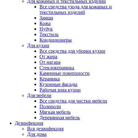
Для кожаных и текстильных изделий
Все средства ухода для кожаных и
текстильных изделий
Замша
Кожа
Нубук
Текстиль
Кондиционеры
Для кухни
Все средства для уборки кухни
От жира
От нагара
Стеклокерамика
Каменные поверхности
Керамика
Кухонные фасады
Рабочая зона кухни
Для мебели
Все средства для чистки мебели
Полироли
Мягкая мебель
Деревянная мебель
Дезинфекция
Вся дезинфекция
Для дома