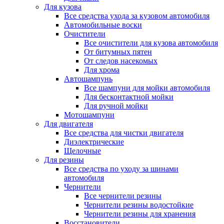
Для кузова
Все средства ухода за кузовом автомобиля
Автомобильные воски
Очистители
Все очистители для кузова автомобиля
От битумных пятен
От следов насекомых
Для хрома
Автошампунь
Все шампуни для мойки автомобиля
Для бесконтактной мойки
Для ручной мойки
Мотошампуни
Для двигателя
Все средства для чистки двигателя
Диэлектрические
Щелочные
Для резины
Все средства по уходу за шинами
автомобиля
Чернители
Все чернители резины
Чернители резины водостойкие
Чернители резины для хранения
Восстановители