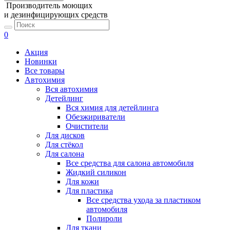
Производитель моющих
и дезинфицирующих средств
0
Акция
Новинки
Все товары
Автохимия
Вся автохимия
Детейлинг
Вся химия для детейлинга
Обезжириватели
Очистители
Для дисков
Для стёкол
Для салона
Все средства для салона автомобиля
Жидкий силикон
Для кожи
Для пластика
Все средства ухода за пластиком
автомобиля
Полироли
Для ткани