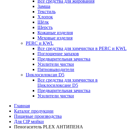
Все средства для жирования
Замша
Текстиль
Хлопок
Шёлк
Шерсть
Кожаные изделия
Меховые изделия
PERC и KWL
Все средства для химчистки в PERC и KWL
Поглощение запахов
Предварительная зачистка
Усилители чистки
Пятновыводители
Циклосилоксан D5
Все средства для химчистки в
Циклосилоксане D5
Предварительная зачистка
Усилители чистки
Главная
Каталог продукции
Пищевые производства
Для CIP мойки
Пеногаситель PLEX АНТИПЕНА