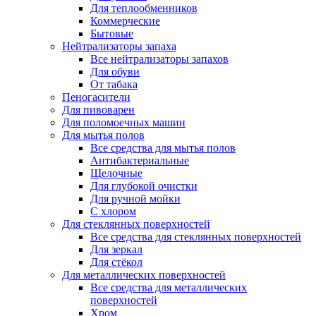
Для теплообменников
Коммерческие
Бытовые
Нейтрализаторы запаха
Все нейтрализаторы запахов
Для обуви
От табака
Пеногасители
Для пивоварен
Для поломоечных машин
Для мытья полов
Все средства для мытья полов
Антибактериальные
Щелочные
Для глубокой очистки
Для ручной мойки
С хлором
Для стеклянных поверхностей
Все средства для стеклянных поверхностей
Для зеркал
Для стёкол
Для металлических поверхностей
Все средства для металлических
поверхностей
Хром