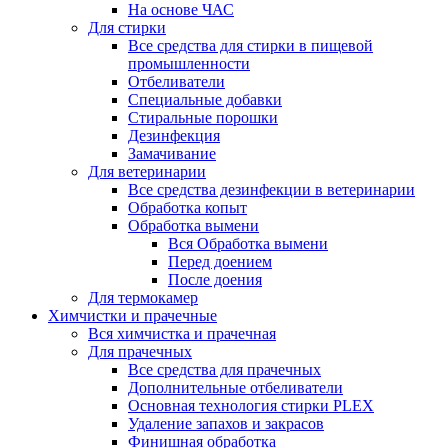
На основе ЧАС
Для стирки
Все средства для стирки в пищевой
промышленности
Отбеливатели
Специальные добавки
Стиральные порошки
Дезинфекция
Замачивание
Для ветеринарии
Все средства дезинфекции в ветеринарии
Обработка копыт
Обработка вымени
Вся Обработка вымени
Перед доением
После доения
Для термокамер
Химчистки и прачечные
Вся химчистка и прачечная
Для прачечных
Все средства для прачечных
Дополнительные отбеливатели
Основная технология стирки PLEX
Удаление запахов и закрасов
Финишная обработка