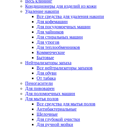
Весь клининг
Кондиционеры для изделий из кожи
Удаление накипи
Все средства для удаления накипи
Для кофемашин
Для посудомоечных машин
Для чайников
Для стиральных машин
Для утюгов
Для теплообменников
Коммерческие
Бытовые
Нейтрализаторы запаха
Все нейтрализаторы запахов
Для обуви
От табака
Пеногасители
Для пивоварен
Для поломоечных машин
Для мытья полов
Все средства для мытья полов
Антибактериальные
Щелочные
Для глубокой очистки
Для ручной мойки