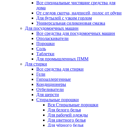
Все специальные чистящие средства для
дома
От следов скотча, надписей, полос от обуви
Для бутылей с узким горлом
Универсальная силиконовая смазка
Для посудомоечных машин
Все средства для посудомоечных машин
Ополаскиватели
Порошки
Соль
Таблетки
Для промышленных ПММ
Для стирки
Все средства для стирки
Гели
Гипоаллергенные
Кондиционеры
Отбеливатели
Для шерсти
Стиральные порошки
Вся Стиральные порошки
Для белого белья
Для рабочей одежды
Для цветного белья
Для чёрного белья