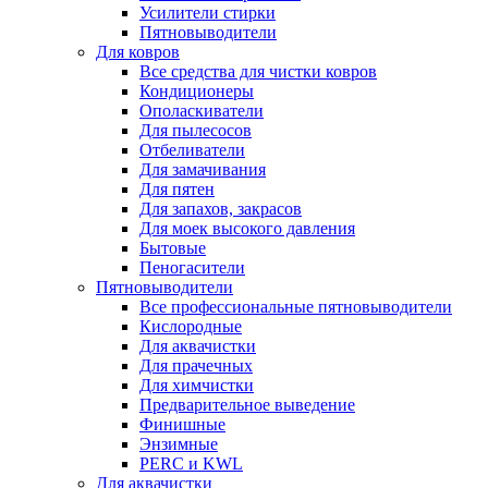
Усилители стирки
Пятновыводители
Для ковров
Все средства для чистки ковров
Кондиционеры
Ополаскиватели
Для пылесосов
Отбеливатели
Для замачивания
Для пятен
Для запахов, закрасов
Для моек высокого давления
Бытовые
Пеногасители
Пятновыводители
Все профессиональные пятновыводители
Кислородные
Для аквачистки
Для прачечных
Для химчистки
Предварительное выведение
Финишные
Энзимные
PERC и KWL
Для аквачистки