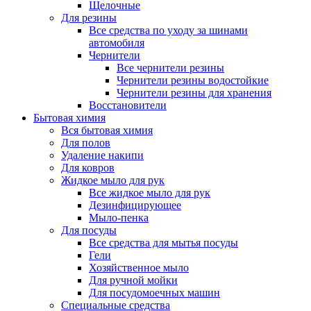
Щелочные
Для резины
Все средства по уходу за шинами
автомобиля
Чернители
Все чернители резины
Чернители резины водостойкие
Чернители резины для хранения
Восстановители
Бытовая химия
Вся бытовая химия
Для полов
Удаление накипи
Для ковров
Жидкое мыло для рук
Все жидкое мыло для рук
Дезинфицирующее
Мыло-пенка
Для посуды
Все средства для мытья посуды
Гели
Хозяйственное мыло
Для ручной мойки
Для посудомоечных машин
Специальные средства