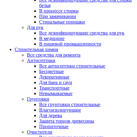
белья
В процессе стирки
При замачивании
Стиральные порошки
Для рук
Все дезинфицирующие средства для рук
В медицине
В пищевой промышленности
Строительная химия
Все средства для ремонта
Антисептики
Все антисептики строительные
Бесцветные
Декоративные
Для бань и саун
Транспортные
Невымываемые
Грунтовки
Все грунтовки строительные
Влагоизолирующие
Для дерева
Защита торцов древесины
Пропиточные
Очистители