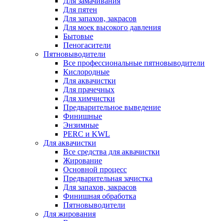
Для замачивания
Для пятен
Для запахов, закрасов
Для моек высокого давления
Бытовые
Пеногасители
Пятновыводители
Все профессиональные пятновыводители
Кислородные
Для аквачистки
Для прачечных
Для химчистки
Предварительное выведение
Финишные
Энзимные
PERC и KWL
Для аквачистки
Все средства для аквачистки
Жирование
Основной процесс
Предварительная зачистка
Для запахов, закрасов
Финишная обработка
Пятновыводители
Для жирования