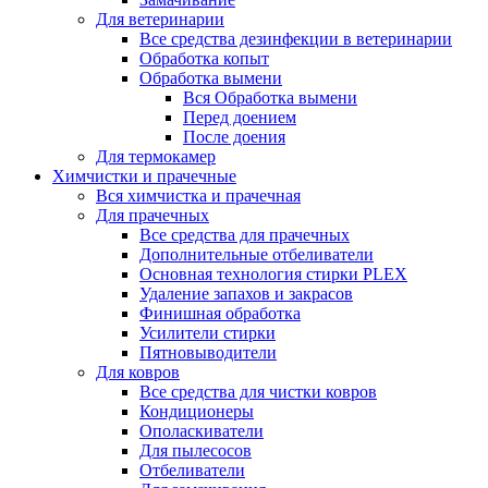
Для ветеринарии
Все средства дезинфекции в ветеринарии
Обработка копыт
Обработка вымени
Вся Обработка вымени
Перед доением
После доения
Для термокамер
Химчистки и прачечные
Вся химчистка и прачечная
Для прачечных
Все средства для прачечных
Дополнительные отбеливатели
Основная технология стирки PLEX
Удаление запахов и закрасов
Финишная обработка
Усилители стирки
Пятновыводители
Для ковров
Все средства для чистки ковров
Кондиционеры
Ополаскиватели
Для пылесосов
Отбеливатели