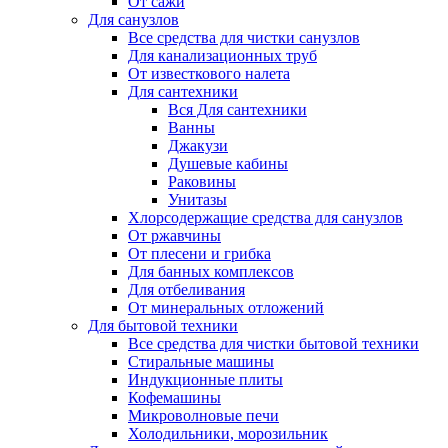
От сажи
Для санузлов
Все средства для чистки санузлов
Для канализационных труб
От известкового налета
Для сантехники
Вся Для сантехники
Ванны
Джакузи
Душевые кабины
Раковины
Унитазы
Хлорсодержащие средства для санузлов
От ржавчины
От плесени и грибка
Для банных комплексов
Для отбеливания
От минеральных отложений
Для бытовой техники
Все средства для чистки бытовой техники
Стиральные машины
Индукционные плиты
Кофемашины
Микроволновые печи
Холодильники, морозильник