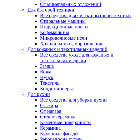
От минеральных отложений
Для бытовой техники
Все средства для чистки бытовой техники
Стиральные машины
Индукционные плиты
Кофемашины
Микроволновые печи
Холодильники, морозильник
Для кожаных и текстильных изделий
Все средства ухода для кожаных и
текстильных изделий
Замша
Кожа
Нубук
Текстиль
Кондиционеры
Для кухни
Все средства для уборки кухни
От жира
От нагара
Стеклокерамика
Каменные поверхности
Керамика
Кухонные фасады
Рабочая зона кухни