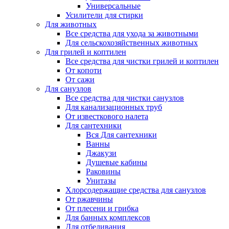
Универсальные
Усилители для стирки
Для животных
Все средства для ухода за животными
Для сельскохозяйственных животных
Для грилей и коптилен
Все средства для чистки грилей и коптилен
От копоти
От сажи
Для санузлов
Все средства для чистки санузлов
Для канализационных труб
От известкового налета
Для сантехники
Вся Для сантехники
Ванны
Джакузи
Душевые кабины
Раковины
Унитазы
Хлорсодержащие средства для санузлов
От ржавчины
От плесени и грибка
Для банных комплексов
Для отбеливания