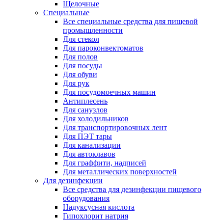
Щелочные
Специальные
Все специальные средства для пищевой
промышленности
Для стекол
Для пароконвектоматов
Для полов
Для посуды
Для обуви
Для рук
Для посудомоечных машин
Антиплесень
Для санузлов
Для холодильников
Для транспортировочных лент
Для ПЭТ тары
Для канализации
Для автоклавов
Для граффити, надписей
Для металлических поверхностей
Для дезинфекции
Все средства для дезинфекции пищевого
оборудования
Надуксусная кислота
Гипохлорит натрия