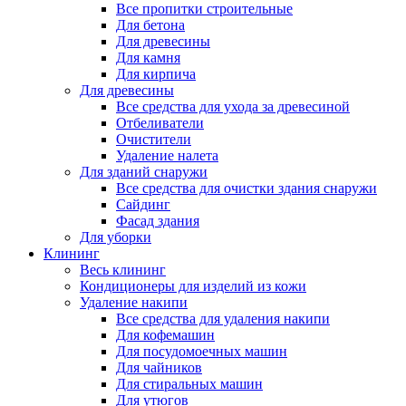
Все пропитки строительные
Для бетона
Для древесины
Для камня
Для кирпича
Для древесины
Все средства для ухода за древесиной
Отбеливатели
Очистители
Удаление налета
Для зданий снаружи
Все средства для очистки здания снаружи
Сайдинг
Фасад здания
Для уборки
Клининг
Весь клининг
Кондиционеры для изделий из кожи
Удаление накипи
Все средства для удаления накипи
Для кофемашин
Для посудомоечных машин
Для чайников
Для стиральных машин
Для утюгов