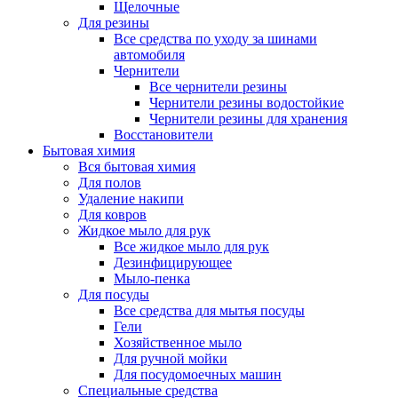
Щелочные
Для резины
Все средства по уходу за шинами
автомобиля
Чернители
Все чернители резины
Чернители резины водостойкие
Чернители резины для хранения
Восстановители
Бытовая химия
Вся бытовая химия
Для полов
Удаление накипи
Для ковров
Жидкое мыло для рук
Все жидкое мыло для рук
Дезинфицирующее
Мыло-пенка
Для посуды
Все средства для мытья посуды
Гели
Хозяйственное мыло
Для ручной мойки
Для посудомоечных машин
Специальные средства