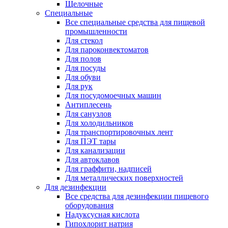
Щелочные
Специальные
Все специальные средства для пищевой
промышленности
Для стекол
Для пароконвектоматов
Для полов
Для посуды
Для обуви
Для рук
Для посудомоечных машин
Антиплесень
Для санузлов
Для холодильников
Для транспортировочных лент
Для ПЭТ тары
Для канализации
Для автоклавов
Для граффити, надписей
Для металлических поверхностей
Для дезинфекции
Все средства для дезинфекции пищевого
оборудования
Надуксусная кислота
Гипохлорит натрия