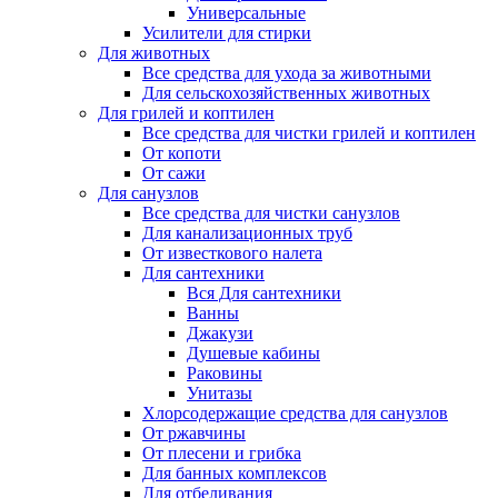
Универсальные
Усилители для стирки
Для животных
Все средства для ухода за животными
Для сельскохозяйственных животных
Для грилей и коптилен
Все средства для чистки грилей и коптилен
От копоти
От сажи
Для санузлов
Все средства для чистки санузлов
Для канализационных труб
От известкового налета
Для сантехники
Вся Для сантехники
Ванны
Джакузи
Душевые кабины
Раковины
Унитазы
Хлорсодержащие средства для санузлов
От ржавчины
От плесени и грибка
Для банных комплексов
Для отбеливания