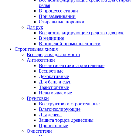
белья
В процессе стирки
При замачивании
Стиральные порошки
Для рук
Все дезинфицирующие средства для рук
В медицине
В пищевой промышленности
Строительная химия
Все средства для ремонта
Антисептики
Все антисептики строительные
Бесцветные
Декоративные
Для бань и саун
Транспортные
Невымываемые
Грунтовки
Все грунтовки строительные
Влагоизолирующие
Для дерева
Защита торцов древесины
Пропиточные
Очистители