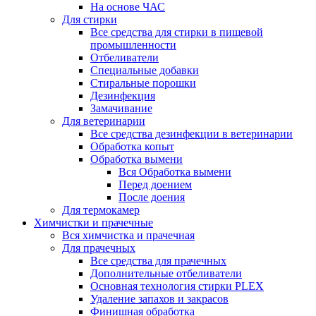
На основе ЧАС
Для стирки
Все средства для стирки в пищевой
промышленности
Отбеливатели
Специальные добавки
Стиральные порошки
Дезинфекция
Замачивание
Для ветеринарии
Все средства дезинфекции в ветеринарии
Обработка копыт
Обработка вымени
Вся Обработка вымени
Перед доением
После доения
Для термокамер
Химчистки и прачечные
Вся химчистка и прачечная
Для прачечных
Все средства для прачечных
Дополнительные отбеливатели
Основная технология стирки PLEX
Удаление запахов и закрасов
Финишная обработка