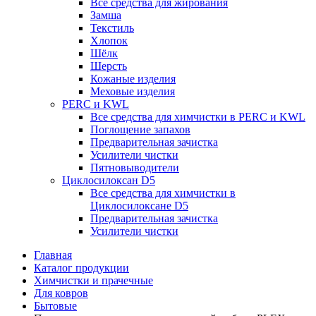
Все средства для жирования
Замша
Текстиль
Хлопок
Шёлк
Шерсть
Кожаные изделия
Меховые изделия
PERC и KWL
Все средства для химчистки в PERC и KWL
Поглощение запахов
Предварительная зачистка
Усилители чистки
Пятновыводители
Циклосилоксан D5
Все средства для химчистки в
Циклосилоксане D5
Предварительная зачистка
Усилители чистки
Главная
Каталог продукции
Химчистки и прачечные
Для ковров
Бытовые