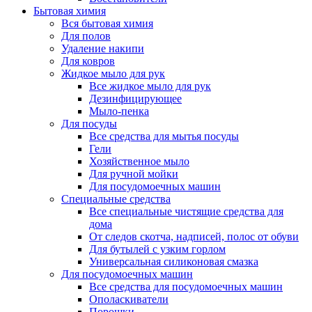
Бытовая химия
Вся бытовая химия
Для полов
Удаление накипи
Для ковров
Жидкое мыло для рук
Все жидкое мыло для рук
Дезинфицирующее
Мыло-пенка
Для посуды
Все средства для мытья посуды
Гели
Хозяйственное мыло
Для ручной мойки
Для посудомоечных машин
Специальные средства
Все специальные чистящие средства для
дома
От следов скотча, надписей, полос от обуви
Для бутылей с узким горлом
Универсальная силиконовая смазка
Для посудомоечных машин
Все средства для посудомоечных машин
Ополаскиватели
Порошки