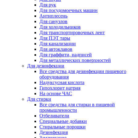
Для рук
Для посудомоечных машин
Антиплесень
Для санузлов
Для холодильников
Для транспортировочных лент
Для ПЭТ тары
Для канализации
Для автоклавов
Для граффити, надписей
Для металлических поверхностей
Для дезинфекции
Все средства для дезинфекции пищевого
оборудования
Надуксусная кислота
Гипохлорит натрия
На основе ЧАС
Для стирки
Все средства для стирки в пищевой
промышленности
Отбеливатели
Специальные добавки
Стиральные порошки
Дезинфекция
Замачивание