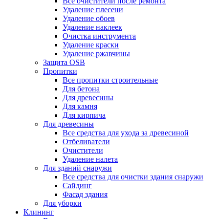
Все очистители после ремонта
Удаление плесени
Удаление обоев
Удаление наклеек
Очистка инструмента
Удаление краски
Удаление ржавчины
Защита OSB
Пропитки
Все пропитки строительные
Для бетона
Для древесины
Для камня
Для кирпича
Для древесины
Все средства для ухода за древесиной
Отбеливатели
Очистители
Удаление налета
Для зданий снаружи
Все средства для очистки здания снаружи
Сайдинг
Фасад здания
Для уборки
Клининг