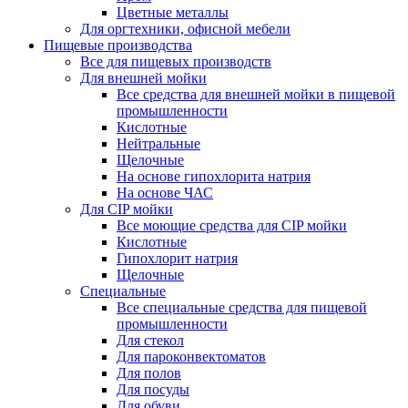
Цветные металлы
Для оргтехники, офисной мебели
Пищевые производства
Все для пищевых производств
Для внешней мойки
Все средства для внешней мойки в пищевой
промышленности
Кислотные
Нейтральные
Щелочные
На основе гипохлорита натрия
На основе ЧАС
Для CIP мойки
Все моющие средства для CIP мойки
Кислотные
Гипохлорит натрия
Щелочные
Специальные
Все специальные средства для пищевой
промышленности
Для стекол
Для пароконвектоматов
Для полов
Для посуды
Для обуви