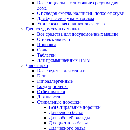
Все специальные чистящие средства для
дома
От следов скотча, надписей, полос от обуви
Для бутылей с узким горлом
Универсальная силиконовая смазка
Для посудомоечных машин
Все средства для посудомоечных машин
Ополаскиватели
Порошки
Соль
Таблетки
Для промышленных ПММ
Для стирки
Все средства для стирки
Гели
Гипоаллергенные
Кондиционеры
Отбеливатели
Для шерсти
Стиральные порошки
Вся Стиральные порошки
Для белого белья
Для рабочей одежды
Для цветного белья
Для чёрного белья