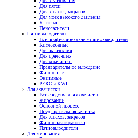
Для замачивания
Для пятен
Для запахов, закрасов
Для моек высокого давления
Бытовые
Пеногасители
Пятновыводители
Все профессиональные пятновыводители
Кислородные
Для аквачистки
Для прачечных
Для химчистки
Предварительное выведение
Финишные
Энзимные
PERC и KWL
Для аквачистки
Все средства для аквачистки
Жирование
Основной процесс
Предварительная зачистка
Для запахов, закрасов
Финишная обработка
Пятновыводители
Для жирования