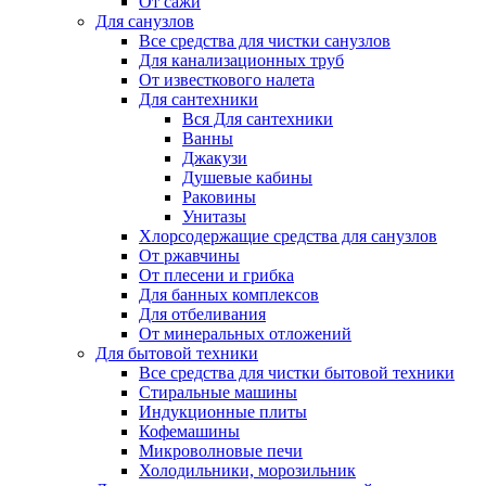
От сажи
Для санузлов
Все средства для чистки санузлов
Для канализационных труб
От известкового налета
Для сантехники
Вся Для сантехники
Ванны
Джакузи
Душевые кабины
Раковины
Унитазы
Хлорсодержащие средства для санузлов
От ржавчины
От плесени и грибка
Для банных комплексов
Для отбеливания
От минеральных отложений
Для бытовой техники
Все средства для чистки бытовой техники
Стиральные машины
Индукционные плиты
Кофемашины
Микроволновые печи
Холодильники, морозильник