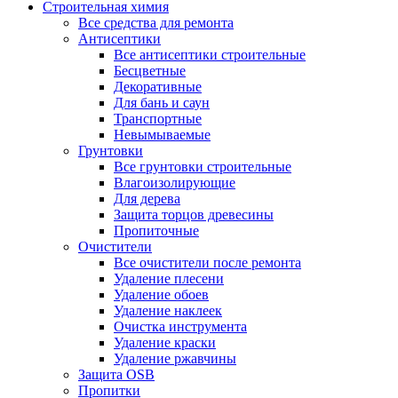
Строительная химия
Все средства для ремонта
Антисептики
Все антисептики строительные
Бесцветные
Декоративные
Для бань и саун
Транспортные
Невымываемые
Грунтовки
Все грунтовки строительные
Влагоизолирующие
Для дерева
Защита торцов древесины
Пропиточные
Очистители
Все очистители после ремонта
Удаление плесени
Удаление обоев
Удаление наклеек
Очистка инструмента
Удаление краски
Удаление ржавчины
Защита OSB
Пропитки