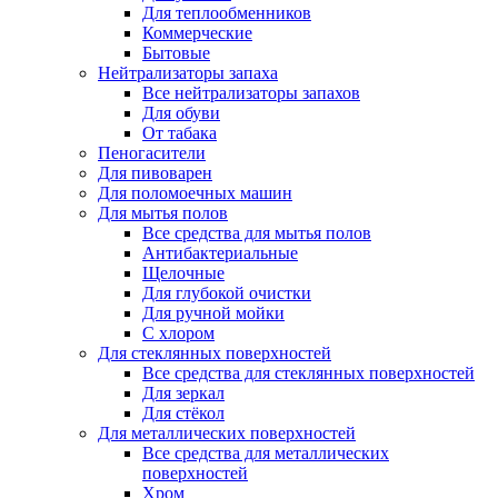
Для теплообменников
Коммерческие
Бытовые
Нейтрализаторы запаха
Все нейтрализаторы запахов
Для обуви
От табака
Пеногасители
Для пивоварен
Для поломоечных машин
Для мытья полов
Все средства для мытья полов
Антибактериальные
Щелочные
Для глубокой очистки
Для ручной мойки
С хлором
Для стеклянных поверхностей
Все средства для стеклянных поверхностей
Для зеркал
Для стёкол
Для металлических поверхностей
Все средства для металлических
поверхностей
Хром