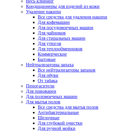
Весь клининг
Кондиционеры для изделий из кожи
Удаление накипи
Все средства для удаления накипи
Для кофемашин
Для посудомоечных машин
Для чайников
Для стиральных машин
Для утюгов
Для теплообменников
Коммерческие
Бытовые
Нейтрализаторы запаха
Все нейтрализаторы запахов
Для обуви
От табака
Пеногасители
Для пивоварен
Для поломоечных машин
Для мытья полов
Все средства для мытья полов
Антибактериальные
Щелочные
Для глубокой очистки
Для ручной мойки