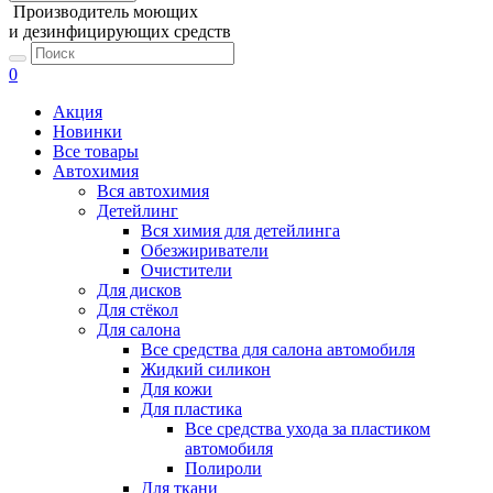
Производитель моющих
и дезинфицирующих средств
0
Акция
Новинки
Все товары
Автохимия
Вся автохимия
Детейлинг
Вся химия для детейлинга
Обезжириватели
Очистители
Для дисков
Для стёкол
Для салона
Все средства для салона автомобиля
Жидкий силикон
Для кожи
Для пластика
Все средства ухода за пластиком
автомобиля
Полироли
Для ткани