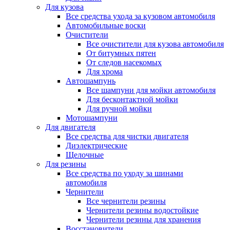
Для кузова
Все средства ухода за кузовом автомобиля
Автомобильные воски
Очистители
Все очистители для кузова автомобиля
От битумных пятен
От следов насекомых
Для хрома
Автошампунь
Все шампуни для мойки автомобиля
Для бесконтактной мойки
Для ручной мойки
Мотошампуни
Для двигателя
Все средства для чистки двигателя
Диэлектрические
Щелочные
Для резины
Все средства по уходу за шинами
автомобиля
Чернители
Все чернители резины
Чернители резины водостойкие
Чернители резины для хранения
Восстановители