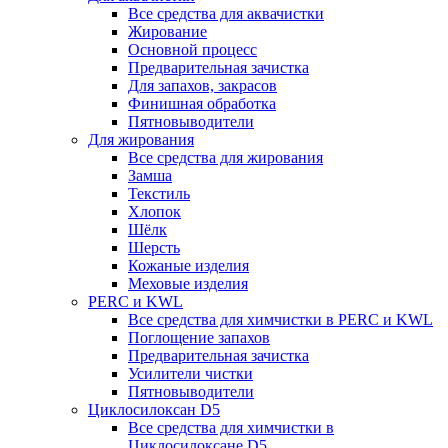
Все средства для аквачистки
Жирование
Основной процесс
Предварительная зачистка
Для запахов, закрасов
Финишная обработка
Пятновыводители
Для жирования
Все средства для жирования
Замша
Текстиль
Хлопок
Шёлк
Шерсть
Кожаные изделия
Меховые изделия
PERC и KWL
Все средства для химчистки в PERC и KWL
Поглощение запахов
Предварительная зачистка
Усилители чистки
Пятновыводители
Циклосилоксан D5
Все средства для химчистки в
Циклосилоксане D5