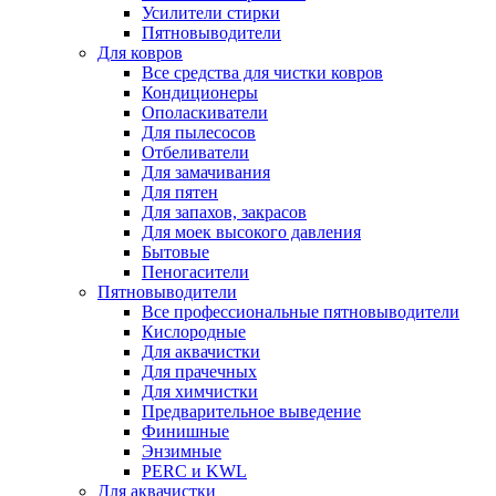
Усилители стирки
Пятновыводители
Для ковров
Все средства для чистки ковров
Кондиционеры
Ополаскиватели
Для пылесосов
Отбеливатели
Для замачивания
Для пятен
Для запахов, закрасов
Для моек высокого давления
Бытовые
Пеногасители
Пятновыводители
Все профессиональные пятновыводители
Кислородные
Для аквачистки
Для прачечных
Для химчистки
Предварительное выведение
Финишные
Энзимные
PERC и KWL
Для аквачистки