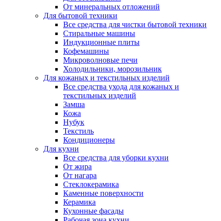
От минеральных отложений
Для бытовой техники
Все средства для чистки бытовой техники
Стиральные машины
Индукционные плиты
Кофемашины
Микроволновые печи
Холодильники, морозильник
Для кожаных и текстильных изделий
Все средства ухода для кожаных и
текстильных изделий
Замша
Кожа
Нубук
Текстиль
Кондиционеры
Для кухни
Все средства для уборки кухни
От жира
От нагара
Стеклокерамика
Каменные поверхности
Керамика
Кухонные фасады
Рабочая зона кухни