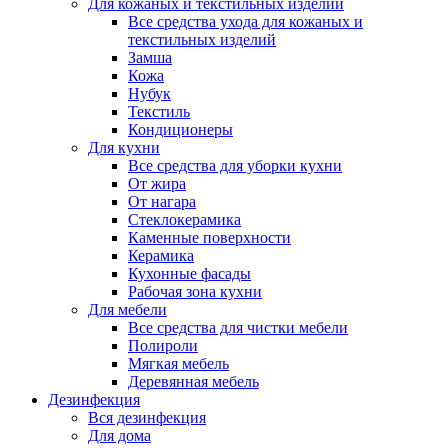
Для кожаных и текстильных изделий
Все средства ухода для кожаных и
текстильных изделий
Замша
Кожа
Нубук
Текстиль
Кондиционеры
Для кухни
Все средства для уборки кухни
От жира
От нагара
Стеклокерамика
Каменные поверхности
Керамика
Кухонные фасады
Рабочая зона кухни
Для мебели
Все средства для чистки мебели
Полироли
Мягкая мебель
Деревянная мебель
Дезинфекция
Вся дезинфекция
Для дома