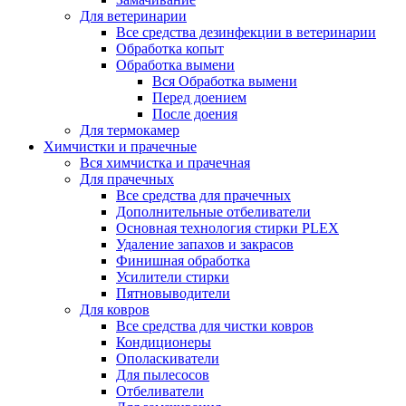
Для ветеринарии
Все средства дезинфекции в ветеринарии
Обработка копыт
Обработка вымени
Вся Обработка вымени
Перед доением
После доения
Для термокамер
Химчистки и прачечные
Вся химчистка и прачечная
Для прачечных
Все средства для прачечных
Дополнительные отбеливатели
Основная технология стирки PLEX
Удаление запахов и закрасов
Финишная обработка
Усилители стирки
Пятновыводители
Для ковров
Все средства для чистки ковров
Кондиционеры
Ополаскиватели
Для пылесосов
Отбеливатели