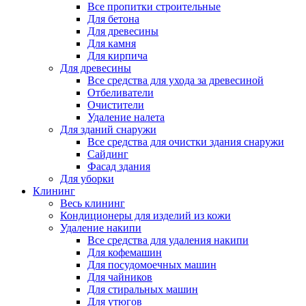
Все пропитки строительные
Для бетона
Для древесины
Для камня
Для кирпича
Для древесины
Все средства для ухода за древесиной
Отбеливатели
Очистители
Удаление налета
Для зданий снаружи
Все средства для очистки здания снаружи
Сайдинг
Фасад здания
Для уборки
Клининг
Весь клининг
Кондиционеры для изделий из кожи
Удаление накипи
Все средства для удаления накипи
Для кофемашин
Для посудомоечных машин
Для чайников
Для стиральных машин
Для утюгов