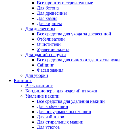
Все пропитки строительные
Для бетона
Для древесины
Для камня
Для кирпича
Для древесины
Все средства для ухода за древесиной
Отбеливатели
Очистители
Удаление налета
Для зданий снаружи
Все средства для очистки здания снаружи
Сайдинг
Фасад здания
Для уборки
Клининг
Весь клининг
Кондиционеры для изделий из кожи
Удаление накипи
Все средства для удаления накипи
Для кофемашин
Для посудомоечных машин
Для чайников
Для стиральных машин
Для утюгов