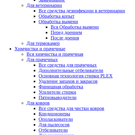
Для ветеринарии
Все средства дезинфекции в ветеринарии
Обработка копыт
Обработка вымени
Вся Обработка вымени
Перед доением
После доения
Для термокамер
Химчистки и прачечные
Вся химчистка и прачечная
Для прачечных
Все средства для прачечных
Дополнительные отбеливатели
Основная технология стирки PLEX
Удаление запахов и закрасов
Финишная обработка
Усилители стирки
Пятновыводители
Для ковров
Все средства для чистки ковров
Кондиционеры
Ополаскиватели
Для пылесосов
Отбеливатели