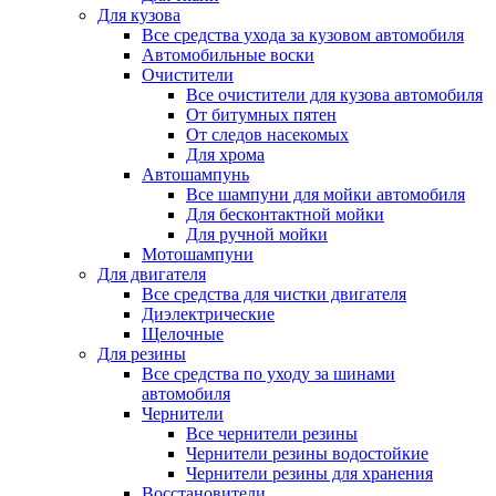
Для кузова
Все средства ухода за кузовом автомобиля
Автомобильные воски
Очистители
Все очистители для кузова автомобиля
От битумных пятен
От следов насекомых
Для хрома
Автошампунь
Все шампуни для мойки автомобиля
Для бесконтактной мойки
Для ручной мойки
Мотошампуни
Для двигателя
Все средства для чистки двигателя
Диэлектрические
Щелочные
Для резины
Все средства по уходу за шинами
автомобиля
Чернители
Все чернители резины
Чернители резины водостойкие
Чернители резины для хранения
Восстановители