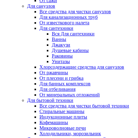
От сажи
Для санузлов
Все средства для чистки санузлов
Для канализационных труб
От известкового налета
Для сантехники
Вся Для сантехники
Ванны
Джакузи
Душевые кабины
Раковины
Унитазы
Хлорсодержащие средства для санузлов
От ржавчины
От плесени и грибка
Для банных комплексов
Для отбеливания
От минеральных отложений
Для бытовой техники
Все средства для чистки бытовой техники
Стиральные машины
Индукционные плиты
Кофемашины
Микроволновые печи
Холодильники, морозильник