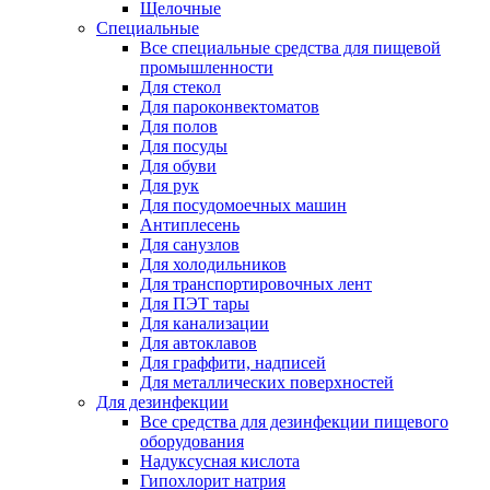
Щелочные
Специальные
Все специальные средства для пищевой
промышленности
Для стекол
Для пароконвектоматов
Для полов
Для посуды
Для обуви
Для рук
Для посудомоечных машин
Антиплесень
Для санузлов
Для холодильников
Для транспортировочных лент
Для ПЭТ тары
Для канализации
Для автоклавов
Для граффити, надписей
Для металлических поверхностей
Для дезинфекции
Все средства для дезинфекции пищевого
оборудования
Надуксусная кислота
Гипохлорит натрия