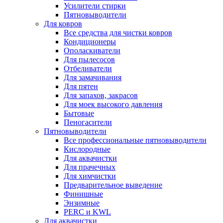
Усилители стирки
Пятновыводители
Для ковров
Все средства для чистки ковров
Кондиционеры
Ополаскиватели
Для пылесосов
Отбеливатели
Для замачивания
Для пятен
Для запахов, закрасов
Для моек высокого давления
Бытовые
Пеногасители
Пятновыводители
Все профессиональные пятновыводители
Кислородные
Для аквачистки
Для прачечных
Для химчистки
Предварительное выведение
Финишные
Энзимные
PERC и KWL
Для аквачистки