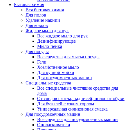
Бытовая химия
Вся бытовая химия
Для полов
Удаление накипи
Для ковров
Жидкое мыло для рук
Все жидкое мыло для рук
Дезинфицирующее
Мыло-пенка
Для посуды
Все средства для мытья посуды
Гели
Хозяйственное мыло
Для ручной мойки
Для посудомоечных машин
Специальные средства
Все специальные чистящие средства для
дома
От следов скотча, надписей, полос от обуви
Для бутылей с узким горлом
Универсальная силиконовая смазка
Для посудомоечных машин
Все средства для посудомоечных машин
Ополаскиватели
Порошки