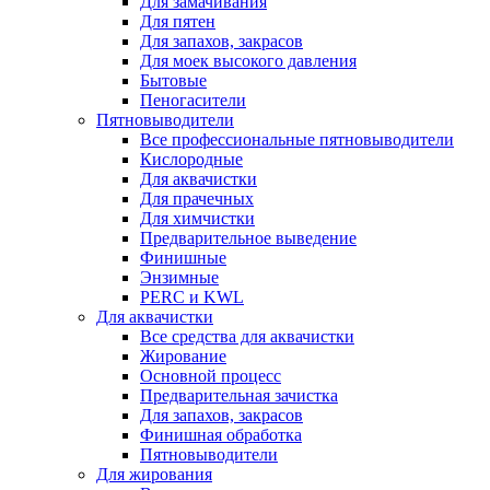
Для замачивания
Для пятен
Для запахов, закрасов
Для моек высокого давления
Бытовые
Пеногасители
Пятновыводители
Все профессиональные пятновыводители
Кислородные
Для аквачистки
Для прачечных
Для химчистки
Предварительное выведение
Финишные
Энзимные
PERC и KWL
Для аквачистки
Все средства для аквачистки
Жирование
Основной процесс
Предварительная зачистка
Для запахов, закрасов
Финишная обработка
Пятновыводители
Для жирования