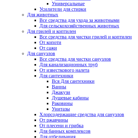
Универсальные
Усилители для стирки
Для животных
Все средства для ухода за животными
Для сельскохозяйственных животных
Для грилей и коптилен
Все средства для чистки грилей и коптилен
От копоти
От сажи
Для санузлов
Все средства для чистки санузлов
Для канализационных труб
От известкового налета
Для сантехники
Вся Для сантехники
Ванны
Джакузи
Душевые кабины
Раковины
Унитазы
Хлорсодержащие средства для санузлов
От ржавчины
От плесени и грибка
Для банных комплексов
Для отбеливания