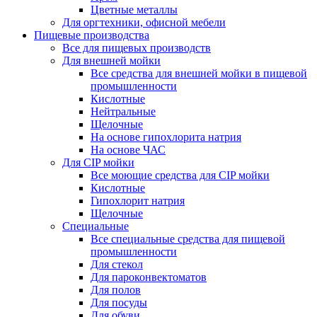
Цветные металлы
Для оргтехники, офисной мебели
Пищевые производства
Все для пищевых производств
Для внешней мойки
Все средства для внешней мойки в пищевой
промышленности
Кислотные
Нейтральные
Щелочные
На основе гипохлорита натрия
На основе ЧАС
Для CIP мойки
Все моющие средства для CIP мойки
Кислотные
Гипохлорит натрия
Щелочные
Специальные
Все специальные средства для пищевой
промышленности
Для стекол
Для пароконвектоматов
Для полов
Для посуды
Для обуви