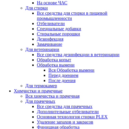
На основе ЧАС
Для стирки
Все средства для стирки в пищевой
промышленности
Отбеливатели
Специальные добавки
Стиральные порошки
Дезинфекция
Замачивание
Для ветеринарии
Все средства дезинфекции в ветеринарии
Обработка копыт
Обработка вымени
Вся Обработка вымени
Перед доением
После доения
Для термокамер
Химчистки и прачечные
Вся химчистка и прачечная
Для прачечных
Все средства для прачечных
Дополнительные отбеливатели
Основная технология стирки PLEX
Удаление запахов и закрасов
Финишная обработка