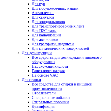
Для рук
Для посудомоечных машин
Антиплесень
Для санузлов
Для холодильников
Для транспортировочных лент
Для ПЭТ тары
Для канализации
Для автоклавов
Для граффити, надписей
Для металлических поверхностей
Для дезинфекции
Все средства для дезинфекции пищевого
оборудования
Надуксусная кислота
Гипохлорит натрия
На основе ЧАС
Для стирки
Все средства для стирки в пищевой
промышленности
Отбеливатели
Специальные добавки
Стиральные порошки
Дезинфекция
Замачивание