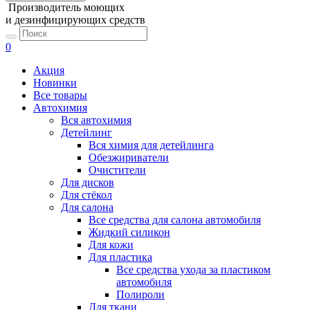
Производитель моющих
и дезинфицирующих средств
0
Акция
Новинки
Все товары
Автохимия
Вся автохимия
Детейлинг
Вся химия для детейлинга
Обезжириватели
Очистители
Для дисков
Для стёкол
Для салона
Все средства для салона автомобиля
Жидкий силикон
Для кожи
Для пластика
Все средства ухода за пластиком
автомобиля
Полироли
Для ткани