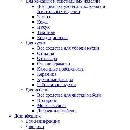
Для кожаных и текстильных изделий
Все средства ухода для кожаных и
текстильных изделий
Замша
Кожа
Нубук
Текстиль
Кондиционеры
Для кухни
Все средства для уборки кухни
От жира
От нагара
Стеклокерамика
Каменные поверхности
Керамика
Кухонные фасады
Рабочая зона кухни
Для мебели
Все средства для чистки мебели
Полироли
Мягкая мебель
Деревянная мебель
Дезинфекция
Вся дезинфекция
Для дома