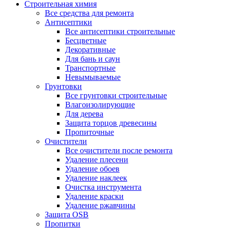
Строительная химия
Все средства для ремонта
Антисептики
Все антисептики строительные
Бесцветные
Декоративные
Для бань и саун
Транспортные
Невымываемые
Грунтовки
Все грунтовки строительные
Влагоизолирующие
Для дерева
Защита торцов древесины
Пропиточные
Очистители
Все очистители после ремонта
Удаление плесени
Удаление обоев
Удаление наклеек
Очистка инструмента
Удаление краски
Удаление ржавчины
Защита OSB
Пропитки