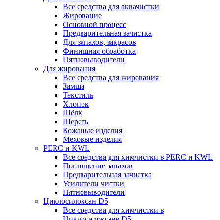
Все средства для аквачистки
Жирование
Основной процесс
Предварительная зачистка
Для запахов, закрасов
Финишная обработка
Пятновыводители
Для жирования
Все средства для жирования
Замша
Текстиль
Хлопок
Шёлк
Шерсть
Кожаные изделия
Меховые изделия
PERC и KWL
Все средства для химчистки в PERC и KWL
Поглощение запахов
Предварительная зачистка
Усилители чистки
Пятновыводители
Циклосилоксан D5
Все средства для химчистки в
Циклосилоксане D5