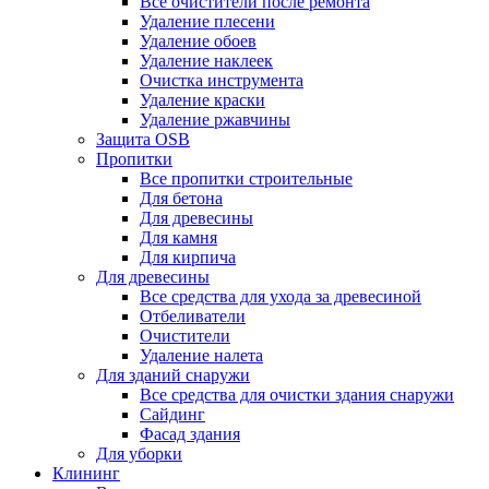
Все очистители после ремонта
Удаление плесени
Удаление обоев
Удаление наклеек
Очистка инструмента
Удаление краски
Удаление ржавчины
Защита OSB
Пропитки
Все пропитки строительные
Для бетона
Для древесины
Для камня
Для кирпича
Для древесины
Все средства для ухода за древесиной
Отбеливатели
Очистители
Удаление налета
Для зданий снаружи
Все средства для очистки здания снаружи
Сайдинг
Фасад здания
Для уборки
Клининг