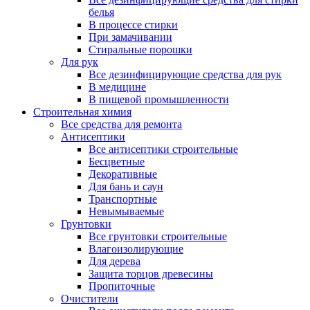
белья
В процессе стирки
При замачивании
Стиральные порошки
Для рук
Все дезинфицирующие средства для рук
В медицине
В пищевой промышленности
Строительная химия
Все средства для ремонта
Антисептики
Все антисептики строительные
Бесцветные
Декоративные
Для бань и саун
Транспортные
Невымываемые
Грунтовки
Все грунтовки строительные
Влагоизолирующие
Для дерева
Защита торцов древесины
Пропиточные
Очистители