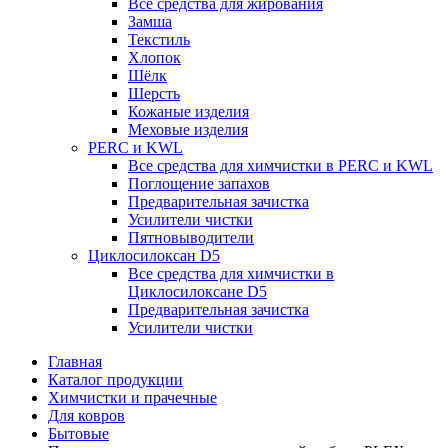
Все средства для жирования
Замша
Текстиль
Хлопок
Шёлк
Шерсть
Кожаные изделия
Меховые изделия
PERC и KWL
Все средства для химчистки в PERC и KWL
Поглощение запахов
Предварительная зачистка
Усилители чистки
Пятновыводители
Циклосилоксан D5
Все средства для химчистки в
Циклосилоксане D5
Предварительная зачистка
Усилители чистки
Главная
Каталог продукции
Химчистки и прачечные
Для ковров
Бытовые