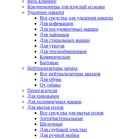
Весь клининг
Кондиционеры для изделий из кожи
Удаление накипи
Все средства для удаления накипи
Для кофемашин
Для посудомоечных машин
Для чайников
Для стиральных машин
Для утюгов
Для теплообменников
Коммерческие
Бытовые
Нейтрализаторы запаха
Все нейтрализаторы запахов
Для обуви
От табака
Пеногасители
Для пивоварен
Для поломоечных машин
Для мытья полов
Все средства для мытья полов
Антибактериальные
Щелочные
Для глубокой очистки
Для ручной мойки