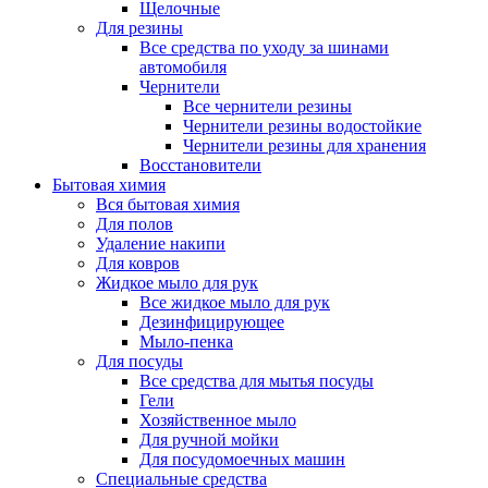
Щелочные
Для резины
Все средства по уходу за шинами
автомобиля
Чернители
Все чернители резины
Чернители резины водостойкие
Чернители резины для хранения
Восстановители
Бытовая химия
Вся бытовая химия
Для полов
Удаление накипи
Для ковров
Жидкое мыло для рук
Все жидкое мыло для рук
Дезинфицирующее
Мыло-пенка
Для посуды
Все средства для мытья посуды
Гели
Хозяйственное мыло
Для ручной мойки
Для посудомоечных машин
Специальные средства