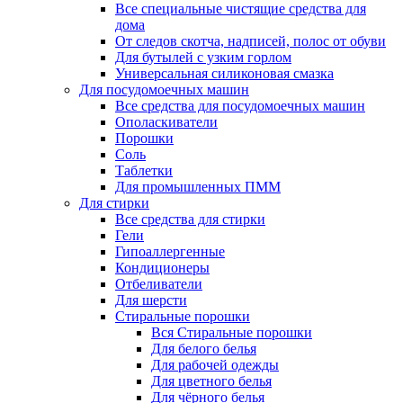
Все специальные чистящие средства для
дома
От следов скотча, надписей, полос от обуви
Для бутылей с узким горлом
Универсальная силиконовая смазка
Для посудомоечных машин
Все средства для посудомоечных машин
Ополаскиватели
Порошки
Соль
Таблетки
Для промышленных ПММ
Для стирки
Все средства для стирки
Гели
Гипоаллергенные
Кондиционеры
Отбеливатели
Для шерсти
Стиральные порошки
Вся Стиральные порошки
Для белого белья
Для рабочей одежды
Для цветного белья
Для чёрного белья