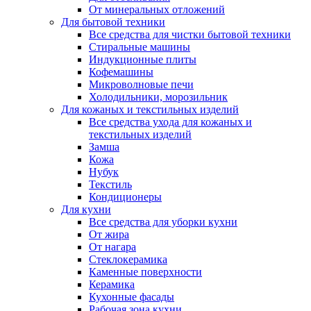
От минеральных отложений
Для бытовой техники
Все средства для чистки бытовой техники
Стиральные машины
Индукционные плиты
Кофемашины
Микроволновые печи
Холодильники, морозильник
Для кожаных и текстильных изделий
Все средства ухода для кожаных и
текстильных изделий
Замша
Кожа
Нубук
Текстиль
Кондиционеры
Для кухни
Все средства для уборки кухни
От жира
От нагара
Стеклокерамика
Каменные поверхности
Керамика
Кухонные фасады
Рабочая зона кухни