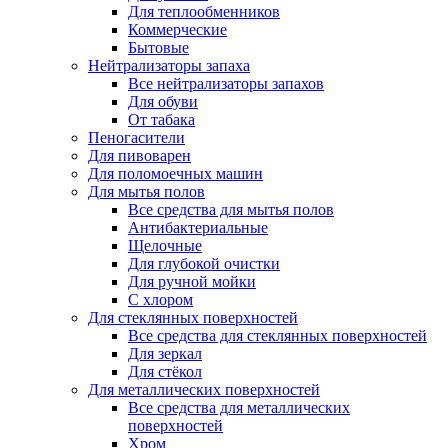
Для теплообменников
Коммерческие
Бытовые
Нейтрализаторы запаха
Все нейтрализаторы запахов
Для обуви
От табака
Пеногасители
Для пивоварен
Для поломоечных машин
Для мытья полов
Все средства для мытья полов
Антибактериальные
Щелочные
Для глубокой очистки
Для ручной мойки
С хлором
Для стеклянных поверхностей
Все средства для стеклянных поверхностей
Для зеркал
Для стёкол
Для металлических поверхностей
Все средства для металлических
поверхностей
Хром