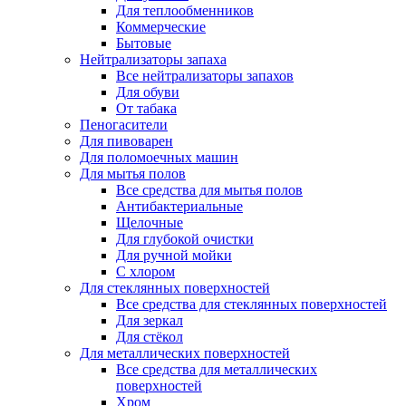
Для теплообменников
Коммерческие
Бытовые
Нейтрализаторы запаха
Все нейтрализаторы запахов
Для обуви
От табака
Пеногасители
Для пивоварен
Для поломоечных машин
Для мытья полов
Все средства для мытья полов
Антибактериальные
Щелочные
Для глубокой очистки
Для ручной мойки
С хлором
Для стеклянных поверхностей
Все средства для стеклянных поверхностей
Для зеркал
Для стёкол
Для металлических поверхностей
Все средства для металлических
поверхностей
Хром