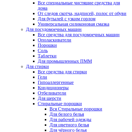
Все специальные чистящие средства для
дома
От следов скотча, надписей, полос от обуви
Для бутылей с узким горлом
Универсальная силиконовая смазка
Для посудомоечных машин
Все средства для посудомоечных машин
Ополаскиватели
Порошки
Соль
Таблетки
Для промышленных ПММ
Для стирки
Все средства для стирки
Гели
Гипоаллергенные
Кондиционеры
Отбеливатели
Для шерсти
Стиральные порошки
Вся Стиральные порошки
Для белого белья
Для рабочей одежды
Для цветного белья
Для чёрного белья