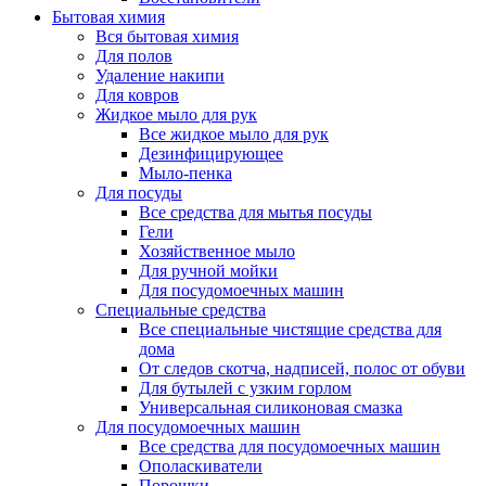
Бытовая химия
Вся бытовая химия
Для полов
Удаление накипи
Для ковров
Жидкое мыло для рук
Все жидкое мыло для рук
Дезинфицирующее
Мыло-пенка
Для посуды
Все средства для мытья посуды
Гели
Хозяйственное мыло
Для ручной мойки
Для посудомоечных машин
Специальные средства
Все специальные чистящие средства для
дома
От следов скотча, надписей, полос от обуви
Для бутылей с узким горлом
Универсальная силиконовая смазка
Для посудомоечных машин
Все средства для посудомоечных машин
Ополаскиватели
Порошки