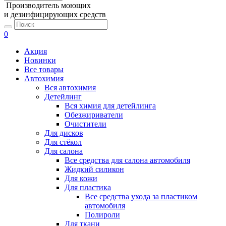
Производитель моющих
и дезинфицирующих средств
0
Акция
Новинки
Все товары
Автохимия
Вся автохимия
Детейлинг
Вся химия для детейлинга
Обезжириватели
Очистители
Для дисков
Для стёкол
Для салона
Все средства для салона автомобиля
Жидкий силикон
Для кожи
Для пластика
Все средства ухода за пластиком
автомобиля
Полироли
Для ткани