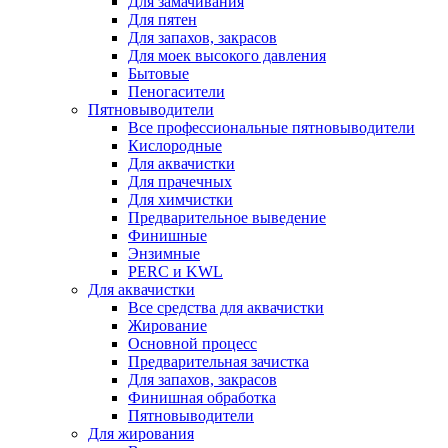
Для замачивания
Для пятен
Для запахов, закрасов
Для моек высокого давления
Бытовые
Пеногасители
Пятновыводители
Все профессиональные пятновыводители
Кислородные
Для аквачистки
Для прачечных
Для химчистки
Предварительное выведение
Финишные
Энзимные
PERC и KWL
Для аквачистки
Все средства для аквачистки
Жирование
Основной процесс
Предварительная зачистка
Для запахов, закрасов
Финишная обработка
Пятновыводители
Для жирования