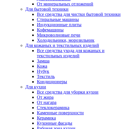
От минеральных отложений
Для бытовой техники
Все средства для чистки бытовой техники
Стиральные машины
Индукционные плиты
Кофемашины
Микроволновые печи
Холодильники, морозильник
Для кожаных и текстильных изделий
Все средства ухода для кожаных и
текстильных изделий
Замша
Кожа
Нубук
Текстиль
Кондиционеры
Для кухни
Все средства для уборки кухни
От жира
От нагара
Стеклокерамика
Каменные поверхности
Керамика
Кухонные фасады
Рабочая зона кухни