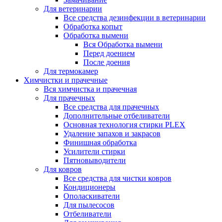
Для ветеринарии
Все средства дезинфекции в ветеринарии
Обработка копыт
Обработка вымени
Вся Обработка вымени
Перед доением
После доения
Для термокамер
Химчистки и прачечные
Вся химчистка и прачечная
Для прачечных
Все средства для прачечных
Дополнительные отбеливатели
Основная технология стирки PLEX
Удаление запахов и закрасов
Финишная обработка
Усилители стирки
Пятновыводители
Для ковров
Все средства для чистки ковров
Кондиционеры
Ополаскиватели
Для пылесосов
Отбеливатели