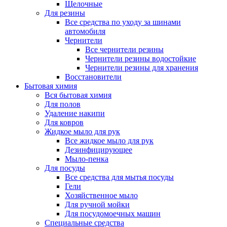
Щелочные
Для резины
Все средства по уходу за шинами
автомобиля
Чернители
Все чернители резины
Чернители резины водостойкие
Чернители резины для хранения
Восстановители
Бытовая химия
Вся бытовая химия
Для полов
Удаление накипи
Для ковров
Жидкое мыло для рук
Все жидкое мыло для рук
Дезинфицирующее
Мыло-пенка
Для посуды
Все средства для мытья посуды
Гели
Хозяйственное мыло
Для ручной мойки
Для посудомоечных машин
Специальные средства