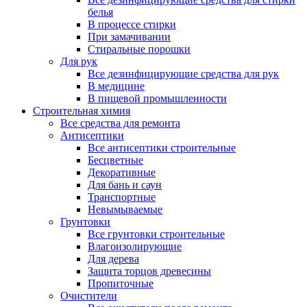
белья
В процессе стирки
При замачивании
Стиральные порошки
Для рук
Все дезинфицирующие средства для рук
В медицине
В пищевой промышленности
Строительная химия
Все средства для ремонта
Антисептики
Все антисептики строительные
Бесцветные
Декоративные
Для бань и саун
Транспортные
Невымываемые
Грунтовки
Все грунтовки строительные
Влагоизолирующие
Для дерева
Защита торцов древесины
Пропиточные
Очистители