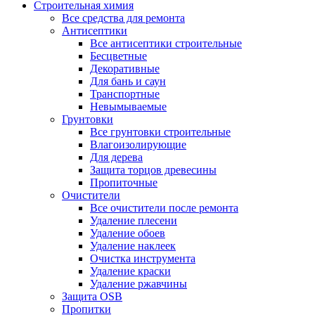
Строительная химия
Все средства для ремонта
Антисептики
Все антисептики строительные
Бесцветные
Декоративные
Для бань и саун
Транспортные
Невымываемые
Грунтовки
Все грунтовки строительные
Влагоизолирующие
Для дерева
Защита торцов древесины
Пропиточные
Очистители
Все очистители после ремонта
Удаление плесени
Удаление обоев
Удаление наклеек
Очистка инструмента
Удаление краски
Удаление ржавчины
Защита OSB
Пропитки