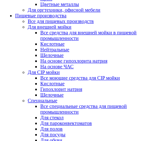
Цветные металлы
Для оргтехники, офисной мебели
Пищевые производства
Все для пищевых производств
Для внешней мойки
Все средства для внешней мойки в пищевой
промышленности
Кислотные
Нейтральные
Щелочные
На основе гипохлорита натрия
На основе ЧАС
Для CIP мойки
Все моющие средства для CIP мойки
Кислотные
Гипохлорит натрия
Щелочные
Специальные
Все специальные средства для пищевой
промышленности
Для стекол
Для пароконвектоматов
Для полов
Для посуды
Для обуви