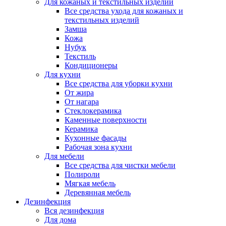
Для кожаных и текстильных изделий
Все средства ухода для кожаных и
текстильных изделий
Замша
Кожа
Нубук
Текстиль
Кондиционеры
Для кухни
Все средства для уборки кухни
От жира
От нагара
Стеклокерамика
Каменные поверхности
Керамика
Кухонные фасады
Рабочая зона кухни
Для мебели
Все средства для чистки мебели
Полироли
Мягкая мебель
Деревянная мебель
Дезинфекция
Вся дезинфекция
Для дома