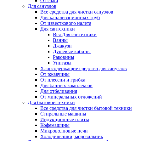
От сажи
Для санузлов
Все средства для чистки санузлов
Для канализационных труб
От известкового налета
Для сантехники
Вся Для сантехники
Ванны
Джакузи
Душевые кабины
Раковины
Унитазы
Хлорсодержащие средства для санузлов
От ржавчины
От плесени и грибка
Для банных комплексов
Для отбеливания
От минеральных отложений
Для бытовой техники
Все средства для чистки бытовой техники
Стиральные машины
Индукционные плиты
Кофемашины
Микроволновые печи
Холодильники, морозильник