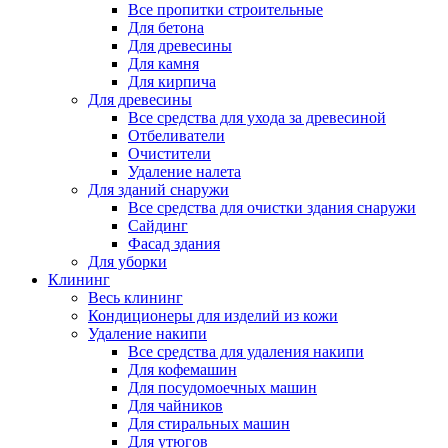
Все пропитки строительные
Для бетона
Для древесины
Для камня
Для кирпича
Для древесины
Все средства для ухода за древесиной
Отбеливатели
Очистители
Удаление налета
Для зданий снаружи
Все средства для очистки здания снаружи
Сайдинг
Фасад здания
Для уборки
Клининг
Весь клининг
Кондиционеры для изделий из кожи
Удаление накипи
Все средства для удаления накипи
Для кофемашин
Для посудомоечных машин
Для чайников
Для стиральных машин
Для утюгов