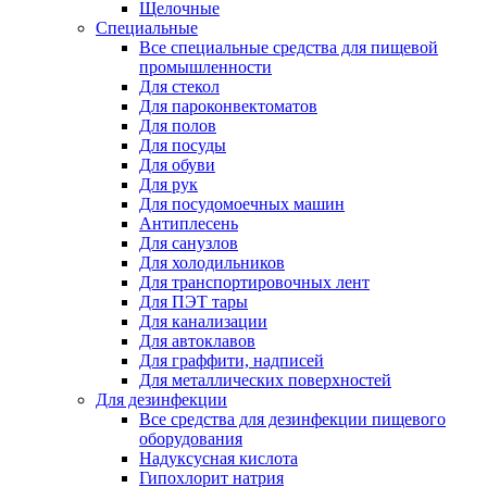
Щелочные
Специальные
Все специальные средства для пищевой
промышленности
Для стекол
Для пароконвектоматов
Для полов
Для посуды
Для обуви
Для рук
Для посудомоечных машин
Антиплесень
Для санузлов
Для холодильников
Для транспортировочных лент
Для ПЭТ тары
Для канализации
Для автоклавов
Для граффити, надписей
Для металлических поверхностей
Для дезинфекции
Все средства для дезинфекции пищевого
оборудования
Надуксусная кислота
Гипохлорит натрия