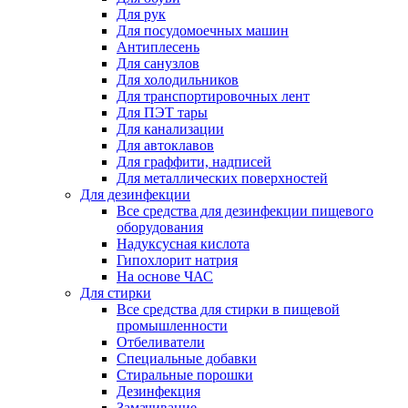
Для рук
Для посудомоечных машин
Антиплесень
Для санузлов
Для холодильников
Для транспортировочных лент
Для ПЭТ тары
Для канализации
Для автоклавов
Для граффити, надписей
Для металлических поверхностей
Для дезинфекции
Все средства для дезинфекции пищевого
оборудования
Надуксусная кислота
Гипохлорит натрия
На основе ЧАС
Для стирки
Все средства для стирки в пищевой
промышленности
Отбеливатели
Специальные добавки
Стиральные порошки
Дезинфекция
Замачивание