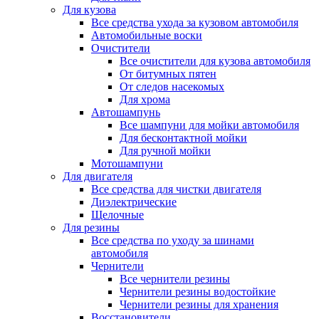
Для кузова
Все средства ухода за кузовом автомобиля
Автомобильные воски
Очистители
Все очистители для кузова автомобиля
От битумных пятен
От следов насекомых
Для хрома
Автошампунь
Все шампуни для мойки автомобиля
Для бесконтактной мойки
Для ручной мойки
Мотошампуни
Для двигателя
Все средства для чистки двигателя
Диэлектрические
Щелочные
Для резины
Все средства по уходу за шинами
автомобиля
Чернители
Все чернители резины
Чернители резины водостойкие
Чернители резины для хранения
Восстановители