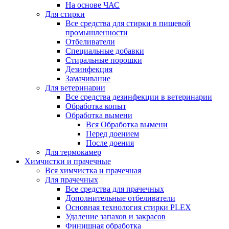
На основе ЧАС
Для стирки
Все средства для стирки в пищевой
промышленности
Отбеливатели
Специальные добавки
Стиральные порошки
Дезинфекция
Замачивание
Для ветеринарии
Все средства дезинфекции в ветеринарии
Обработка копыт
Обработка вымени
Вся Обработка вымени
Перед доением
После доения
Для термокамер
Химчистки и прачечные
Вся химчистка и прачечная
Для прачечных
Все средства для прачечных
Дополнительные отбеливатели
Основная технология стирки PLEX
Удаление запахов и закрасов
Финишная обработка