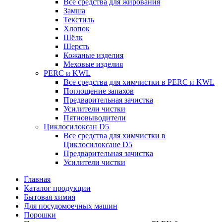
Все средства для жирования
Замша
Текстиль
Хлопок
Шёлк
Шерсть
Кожаные изделия
Меховые изделия
PERC и KWL
Все средства для химчистки в PERC и KWL
Поглощение запахов
Предварительная зачистка
Усилители чистки
Пятновыводители
Циклосилоксан D5
Все средства для химчистки в
Циклосилоксане D5
Предварительная зачистка
Усилители чистки
Главная
Каталог продукции
Бытовая химия
Для посудомоечных машин
Порошки