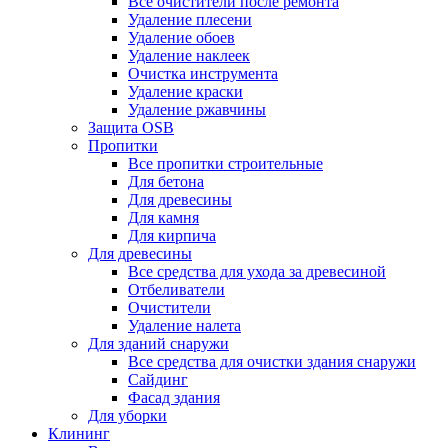
Все очистители после ремонта
Удаление плесени
Удаление обоев
Удаление наклеек
Очистка инструмента
Удаление краски
Удаление ржавчины
Защита OSB
Пропитки
Все пропитки строительные
Для бетона
Для древесины
Для камня
Для кирпича
Для древесины
Все средства для ухода за древесиной
Отбеливатели
Очистители
Удаление налета
Для зданий снаружи
Все средства для очистки здания снаружи
Сайдинг
Фасад здания
Для уборки
Клининг