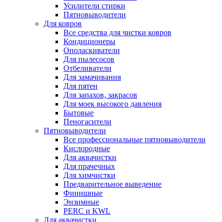
Усилители стирки
Пятновыводители
Для ковров
Все средства для чистки ковров
Кондиционеры
Ополаскиватели
Для пылесосов
Отбеливатели
Для замачивания
Для пятен
Для запахов, закрасов
Для моек высокого давления
Бытовые
Пеногасители
Пятновыводители
Все профессиональные пятновыводители
Кислородные
Для аквачистки
Для прачечных
Для химчистки
Предварительное выведение
Финишные
Энзимные
PERC и KWL
Для аквачистки