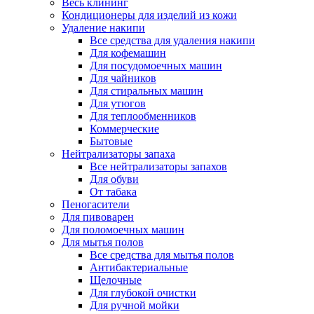
Весь клининг
Кондиционеры для изделий из кожи
Удаление накипи
Все средства для удаления накипи
Для кофемашин
Для посудомоечных машин
Для чайников
Для стиральных машин
Для утюгов
Для теплообменников
Коммерческие
Бытовые
Нейтрализаторы запаха
Все нейтрализаторы запахов
Для обуви
От табака
Пеногасители
Для пивоварен
Для поломоечных машин
Для мытья полов
Все средства для мытья полов
Антибактериальные
Щелочные
Для глубокой очистки
Для ручной мойки