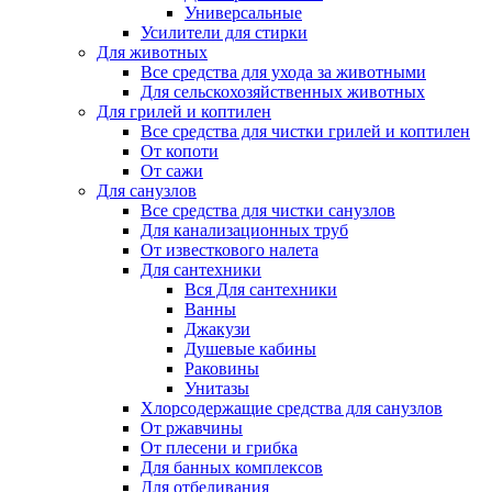
Универсальные
Усилители для стирки
Для животных
Все средства для ухода за животными
Для сельскохозяйственных животных
Для грилей и коптилен
Все средства для чистки грилей и коптилен
От копоти
От сажи
Для санузлов
Все средства для чистки санузлов
Для канализационных труб
От известкового налета
Для сантехники
Вся Для сантехники
Ванны
Джакузи
Душевые кабины
Раковины
Унитазы
Хлорсодержащие средства для санузлов
От ржавчины
От плесени и грибка
Для банных комплексов
Для отбеливания