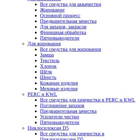
Все средства для аквачистки
Жирование
Основной процесс
Предварительная зачистка
Для запахов, закрасов
Финишная обработка
Пятновыводители
Для жирования
Все средства для жирования
Замша
Текстиль
Хлопок
Шёлк
Шерсть
Кожаные изделия
Меховые изделия
PERC и KWL
Все средства для химчистки в PERC и KWL
Поглощение запахов
Предварительная зачистка
Усилители чистки
Пятновыводители
Циклосилоксан D5
Все средства для химчистки в
Циклосилоксане D5