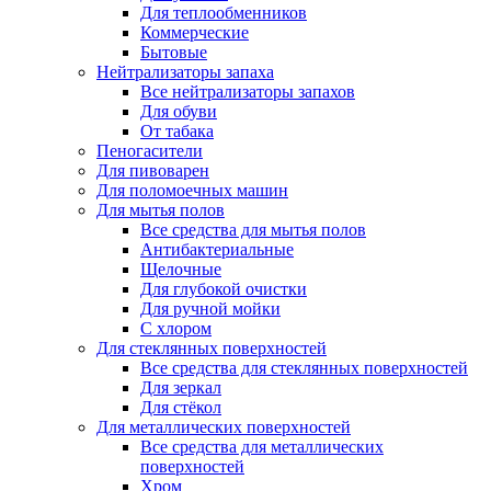
Для теплообменников
Коммерческие
Бытовые
Нейтрализаторы запаха
Все нейтрализаторы запахов
Для обуви
От табака
Пеногасители
Для пивоварен
Для поломоечных машин
Для мытья полов
Все средства для мытья полов
Антибактериальные
Щелочные
Для глубокой очистки
Для ручной мойки
С хлором
Для стеклянных поверхностей
Все средства для стеклянных поверхностей
Для зеркал
Для стёкол
Для металлических поверхностей
Все средства для металлических
поверхностей
Хром