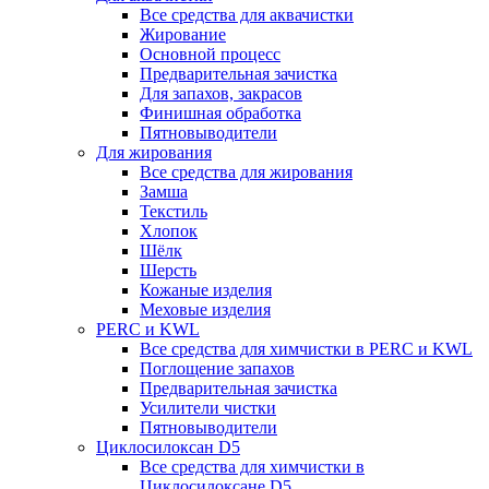
Все средства для аквачистки
Жирование
Основной процесс
Предварительная зачистка
Для запахов, закрасов
Финишная обработка
Пятновыводители
Для жирования
Все средства для жирования
Замша
Текстиль
Хлопок
Шёлк
Шерсть
Кожаные изделия
Меховые изделия
PERC и KWL
Все средства для химчистки в PERC и KWL
Поглощение запахов
Предварительная зачистка
Усилители чистки
Пятновыводители
Циклосилоксан D5
Все средства для химчистки в
Циклосилоксане D5