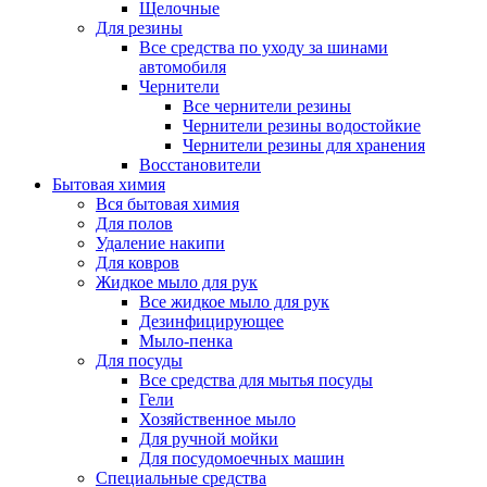
Щелочные
Для резины
Все средства по уходу за шинами
автомобиля
Чернители
Все чернители резины
Чернители резины водостойкие
Чернители резины для хранения
Восстановители
Бытовая химия
Вся бытовая химия
Для полов
Удаление накипи
Для ковров
Жидкое мыло для рук
Все жидкое мыло для рук
Дезинфицирующее
Мыло-пенка
Для посуды
Все средства для мытья посуды
Гели
Хозяйственное мыло
Для ручной мойки
Для посудомоечных машин
Специальные средства