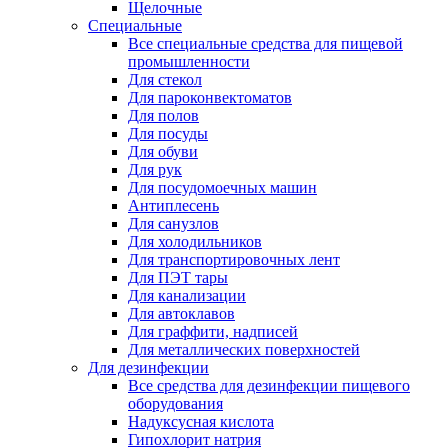
Щелочные
Специальные
Все специальные средства для пищевой
промышленности
Для стекол
Для пароконвектоматов
Для полов
Для посуды
Для обуви
Для рук
Для посудомоечных машин
Антиплесень
Для санузлов
Для холодильников
Для транспортировочных лент
Для ПЭТ тары
Для канализации
Для автоклавов
Для граффити, надписей
Для металлических поверхностей
Для дезинфекции
Все средства для дезинфекции пищевого
оборудования
Надуксусная кислота
Гипохлорит натрия