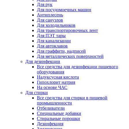
Для рук
Для посудомоечных машин
Антиплесень
Для санузлов
Для холодильников
Для транспортировочных лент
Для ПЭТ тары
Для канализации
Для автоклавов
Для граффити, надписей
Для металлических поверхностей
Для дезинфекции
Все средства для дезинфекции пищевого
оборудования
Надуксусная кислота
Гипохлорит натрия
На основе ЧАС
Для стирки
Все средства для стирки в пищевой
промышленности
Отбеливатели
Специальные добавки
Стиральные порошки
Дезинфекция
Замачивание