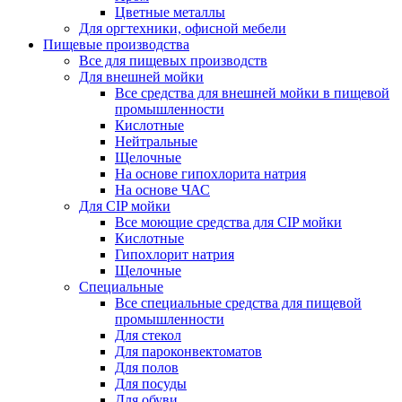
Цветные металлы
Для оргтехники, офисной мебели
Пищевые производства
Все для пищевых производств
Для внешней мойки
Все средства для внешней мойки в пищевой
промышленности
Кислотные
Нейтральные
Щелочные
На основе гипохлорита натрия
На основе ЧАС
Для CIP мойки
Все моющие средства для CIP мойки
Кислотные
Гипохлорит натрия
Щелочные
Специальные
Все специальные средства для пищевой
промышленности
Для стекол
Для пароконвектоматов
Для полов
Для посуды
Для обуви