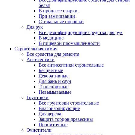
белья
В процессе стирки
При замачивании
Стиральные порошки
Для рук
Все дезинфицирующие средства для рук
В медицине
В пищевой промышленности
Строительная химия
Все средства для ремонта
Антисептики
Все антисептики строительные
Бесцветные
Декоративные
Для бань и саун
Транспортные
Невымываемые
Грунтовки
Все грунтовки строительные
Влагоизолирующие
Для дерева
Защита торцов древесины
Пропиточные
Очистители