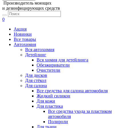
Производитель моющих
и дезинфицирующих средств
0
Акция
Новинки
Все товары
Автохимия
Вся автохимия
Детейлинг
Вся химия для детейлинга
Обезжириватели
Очистители
Для дисков
Для стёкол
Для салона
Все средства для салона автомобиля
Жидкий силикон
Для кожи
Для пластика
Все средства ухода за пластиком
автомобиля
Полироли
Для ткани