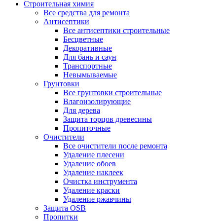
Строительная химия
Все средства для ремонта
Антисептики
Все антисептики строительные
Бесцветные
Декоративные
Для бань и саун
Транспортные
Невымываемые
Грунтовки
Все грунтовки строительные
Влагоизолирующие
Для дерева
Защита торцов древесины
Пропиточные
Очистители
Все очистители после ремонта
Удаление плесени
Удаление обоев
Удаление наклеек
Очистка инструмента
Удаление краски
Удаление ржавчины
Защита OSB
Пропитки