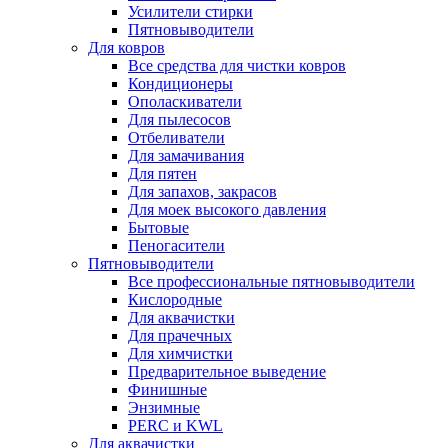
Усилители стирки
Пятновыводители
Для ковров
Все средства для чистки ковров
Кондиционеры
Ополаскиватели
Для пылесосов
Отбеливатели
Для замачивания
Для пятен
Для запахов, закрасов
Для моек высокого давления
Бытовые
Пеногасители
Пятновыводители
Все профессиональные пятновыводители
Кислородные
Для аквачистки
Для прачечных
Для химчистки
Предварительное выведение
Финишные
Энзимные
PERC и KWL
Для аквачистки