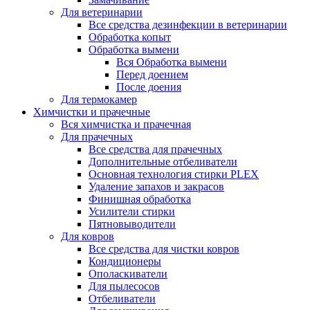
Для ветеринарии
Все средства дезинфекции в ветеринарии
Обработка копыт
Обработка вымени
Вся Обработка вымени
Перед доением
После доения
Для термокамер
Химчистки и прачечные
Вся химчистка и прачечная
Для прачечных
Все средства для прачечных
Дополнительные отбеливатели
Основная технология стирки PLEX
Удаление запахов и закрасов
Финишная обработка
Усилители стирки
Пятновыводители
Для ковров
Все средства для чистки ковров
Кондиционеры
Ополаскиватели
Для пылесосов
Отбеливатели