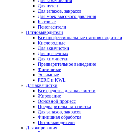
Для замачивания
Для пятен
Для запахов, закрасов
Для моек высокого давления
Бытовые
Пеногасители
Пятновыводители
Все профессиональные пятновыводители
Кислородные
Для аквачистки
Для прачечных
Для химчистки
Предварительное выведение
Финишные
Энзимные
PERC и KWL
Для аквачистки
Все средства для аквачистки
Жирование
Основной процесс
Предварительная зачистка
Для запахов, закрасов
Финишная обработка
Пятновыводители
Для жирования