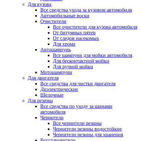
Для кузова
Все средства ухода за кузовом автомобиля
Автомобильные воски
Очистители
Все очистители для кузова автомобиля
От битумных пятен
От следов насекомых
Для хрома
Автошампунь
Все шампуни для мойки автомобиля
Для бесконтактной мойки
Для ручной мойки
Мотошампуни
Для двигателя
Все средства для чистки двигателя
Диэлектрические
Щелочные
Для резины
Все средства по уходу за шинами
автомобиля
Чернители
Все чернители резины
Чернители резины водостойкие
Чернители резины для хранения
Восстановители