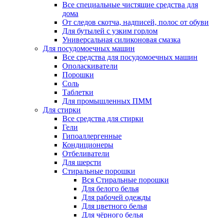
Все специальные чистящие средства для
дома
От следов скотча, надписей, полос от обуви
Для бутылей с узким горлом
Универсальная силиконовая смазка
Для посудомоечных машин
Все средства для посудомоечных машин
Ополаскиватели
Порошки
Соль
Таблетки
Для промышленных ПММ
Для стирки
Все средства для стирки
Гели
Гипоаллергенные
Кондиционеры
Отбеливатели
Для шерсти
Стиральные порошки
Вся Стиральные порошки
Для белого белья
Для рабочей одежды
Для цветного белья
Для чёрного белья