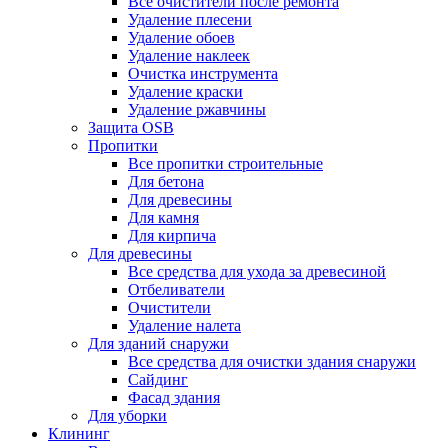
Все очистители после ремонта
Удаление плесени
Удаление обоев
Удаление наклеек
Очистка инструмента
Удаление краски
Удаление ржавчины
Защита OSB
Пропитки
Все пропитки строительные
Для бетона
Для древесины
Для камня
Для кирпича
Для древесины
Все средства для ухода за древесиной
Отбеливатели
Очистители
Удаление налета
Для зданий снаружи
Все средства для очистки здания снаружи
Сайдинг
Фасад здания
Для уборки
Клининг