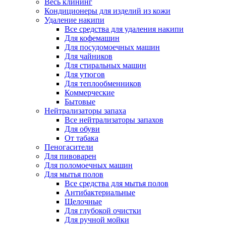
Весь клининг
Кондиционеры для изделий из кожи
Удаление накипи
Все средства для удаления накипи
Для кофемашин
Для посудомоечных машин
Для чайников
Для стиральных машин
Для утюгов
Для теплообменников
Коммерческие
Бытовые
Нейтрализаторы запаха
Все нейтрализаторы запахов
Для обуви
От табака
Пеногасители
Для пивоварен
Для поломоечных машин
Для мытья полов
Все средства для мытья полов
Антибактериальные
Щелочные
Для глубокой очистки
Для ручной мойки