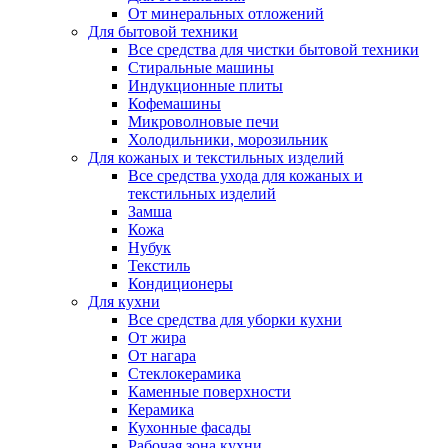
От минеральных отложений
Для бытовой техники
Все средства для чистки бытовой техники
Стиральные машины
Индукционные плиты
Кофемашины
Микроволновые печи
Холодильники, морозильник
Для кожаных и текстильных изделий
Все средства ухода для кожаных и
текстильных изделий
Замша
Кожа
Нубук
Текстиль
Кондиционеры
Для кухни
Все средства для уборки кухни
От жира
От нагара
Стеклокерамика
Каменные поверхности
Керамика
Кухонные фасады
Рабочая зона кухни