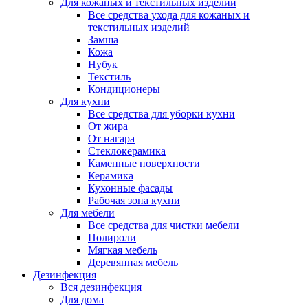
Для кожаных и текстильных изделий
Все средства ухода для кожаных и
текстильных изделий
Замша
Кожа
Нубук
Текстиль
Кондиционеры
Для кухни
Все средства для уборки кухни
От жира
От нагара
Стеклокерамика
Каменные поверхности
Керамика
Кухонные фасады
Рабочая зона кухни
Для мебели
Все средства для чистки мебели
Полироли
Мягкая мебель
Деревянная мебель
Дезинфекция
Вся дезинфекция
Для дома