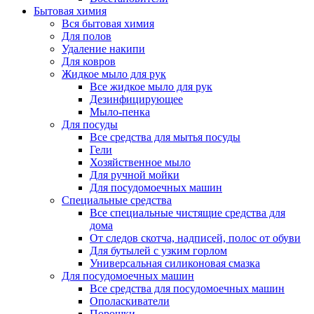
Бытовая химия
Вся бытовая химия
Для полов
Удаление накипи
Для ковров
Жидкое мыло для рук
Все жидкое мыло для рук
Дезинфицирующее
Мыло-пенка
Для посуды
Все средства для мытья посуды
Гели
Хозяйственное мыло
Для ручной мойки
Для посудомоечных машин
Специальные средства
Все специальные чистящие средства для
дома
От следов скотча, надписей, полос от обуви
Для бутылей с узким горлом
Универсальная силиконовая смазка
Для посудомоечных машин
Все средства для посудомоечных машин
Ополаскиватели
Порошки