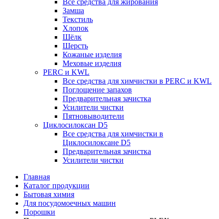
Все средства для жирования
Замша
Текстиль
Хлопок
Шёлк
Шерсть
Кожаные изделия
Меховые изделия
PERC и KWL
Все средства для химчистки в PERC и KWL
Поглощение запахов
Предварительная зачистка
Усилители чистки
Пятновыводители
Циклосилоксан D5
Все средства для химчистки в
Циклосилоксане D5
Предварительная зачистка
Усилители чистки
Главная
Каталог продукции
Бытовая химия
Для посудомоечных машин
Порошки