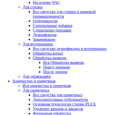
На основе ЧАС
Для стирки
Все средства для стирки в пищевой
промышленности
Отбеливатели
Специальные добавки
Стиральные порошки
Дезинфекция
Замачивание
Для ветеринарии
Все средства дезинфекции в ветеринарии
Обработка копыт
Обработка вымени
Вся Обработка вымени
Перед доением
После доения
Для термокамер
Химчистки и прачечные
Вся химчистка и прачечная
Для прачечных
Все средства для прачечных
Дополнительные отбеливатели
Основная технология стирки PLEX
Удаление запахов и закрасов
Финишная обработка