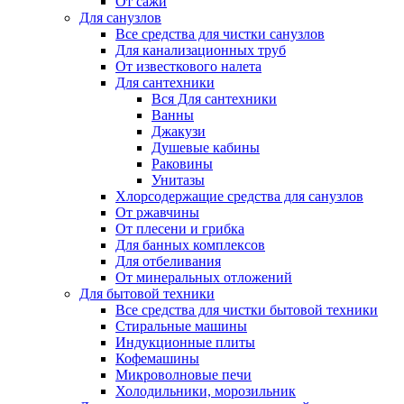
От сажи
Для санузлов
Все средства для чистки санузлов
Для канализационных труб
От известкового налета
Для сантехники
Вся Для сантехники
Ванны
Джакузи
Душевые кабины
Раковины
Унитазы
Хлорсодержащие средства для санузлов
От ржавчины
От плесени и грибка
Для банных комплексов
Для отбеливания
От минеральных отложений
Для бытовой техники
Все средства для чистки бытовой техники
Стиральные машины
Индукционные плиты
Кофемашины
Микроволновые печи
Холодильники, морозильник