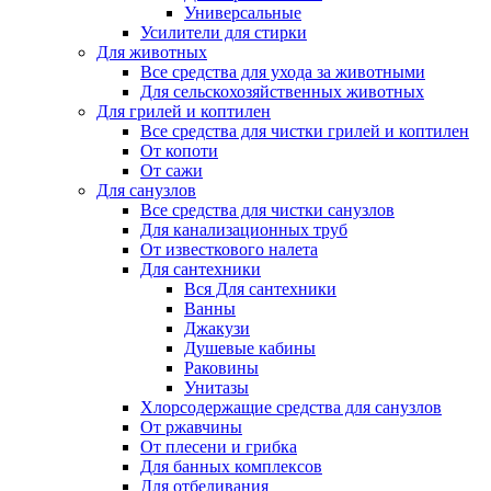
Универсальные
Усилители для стирки
Для животных
Все средства для ухода за животными
Для сельскохозяйственных животных
Для грилей и коптилен
Все средства для чистки грилей и коптилен
От копоти
От сажи
Для санузлов
Все средства для чистки санузлов
Для канализационных труб
От известкового налета
Для сантехники
Вся Для сантехники
Ванны
Джакузи
Душевые кабины
Раковины
Унитазы
Хлорсодержащие средства для санузлов
От ржавчины
От плесени и грибка
Для банных комплексов
Для отбеливания