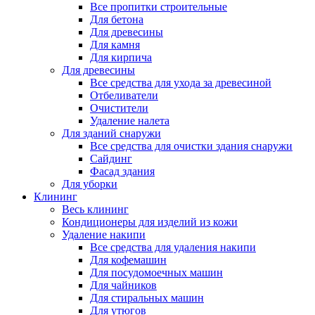
Все пропитки строительные
Для бетона
Для древесины
Для камня
Для кирпича
Для древесины
Все средства для ухода за древесиной
Отбеливатели
Очистители
Удаление налета
Для зданий снаружи
Все средства для очистки здания снаружи
Сайдинг
Фасад здания
Для уборки
Клининг
Весь клининг
Кондиционеры для изделий из кожи
Удаление накипи
Все средства для удаления накипи
Для кофемашин
Для посудомоечных машин
Для чайников
Для стиральных машин
Для утюгов