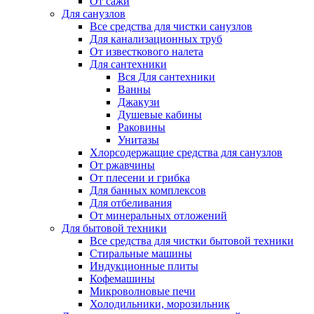
От сажи
Для санузлов
Все средства для чистки санузлов
Для канализационных труб
От известкового налета
Для сантехники
Вся Для сантехники
Ванны
Джакузи
Душевые кабины
Раковины
Унитазы
Хлорсодержащие средства для санузлов
От ржавчины
От плесени и грибка
Для банных комплексов
Для отбеливания
От минеральных отложений
Для бытовой техники
Все средства для чистки бытовой техники
Стиральные машины
Индукционные плиты
Кофемашины
Микроволновые печи
Холодильники, морозильник