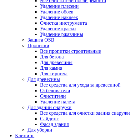
Все очистители после ремонта
Удаление плесени
Удаление обоев
Удаление наклеек
Очистка инструмента
Удаление краски
Удаление ржавчины
Защита OSB
Пропитки
Все пропитки строительные
Для бетона
Для древесины
Для камня
Для кирпича
Для древесины
Все средства для ухода за древесиной
Отбеливатели
Очистители
Удаление налета
Для зданий снаружи
Все средства для очистки здания снаружи
Сайдинг
Фасад здания
Для уборки
Клининг