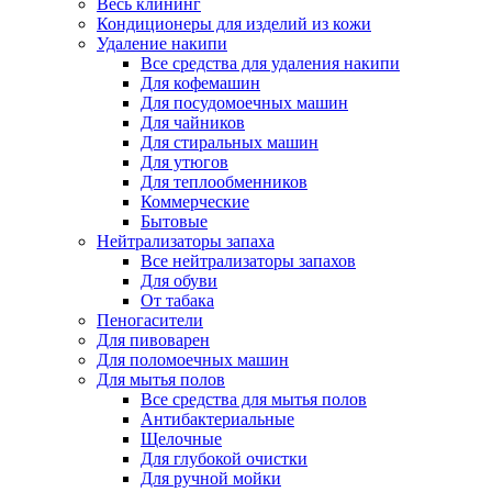
Весь клининг
Кондиционеры для изделий из кожи
Удаление накипи
Все средства для удаления накипи
Для кофемашин
Для посудомоечных машин
Для чайников
Для стиральных машин
Для утюгов
Для теплообменников
Коммерческие
Бытовые
Нейтрализаторы запаха
Все нейтрализаторы запахов
Для обуви
От табака
Пеногасители
Для пивоварен
Для поломоечных машин
Для мытья полов
Все средства для мытья полов
Антибактериальные
Щелочные
Для глубокой очистки
Для ручной мойки