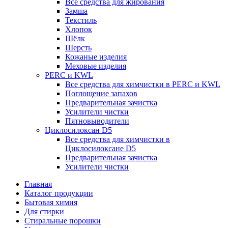
Все средства для жирования
Замша
Текстиль
Хлопок
Шёлк
Шерсть
Кожаные изделия
Меховые изделия
PERC и KWL
Все средства для химчистки в PERC и KWL
Поглощение запахов
Предварительная зачистка
Усилители чистки
Пятновыводители
Циклосилоксан D5
Все средства для химчистки в
Циклосилоксане D5
Предварительная зачистка
Усилители чистки
Главная
Каталог продукции
Бытовая химия
Для стирки
Стиральные порошки