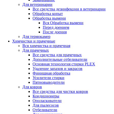
Для ветеринарии
Все средства дезинфекции в ветеринарии
Обработка копыт
Обработка вымени
Вся Обработка вымени
Перед доением
После доения
Для термокамер
Химчистки и прачечные
Вся химчистка и прачечная
Для прачечных
Все средства для прачечных
Дополнительные отбеливатели
Основная технология стирки PLEX
Удаление запахов и закрасов
Финишная обработка
Усилители стирки
Пятновыводители
Для ковров
Все средства для чистки ковров
Кондиционеры
Ополаскиватели
Для пылесосов
Отбеливатели