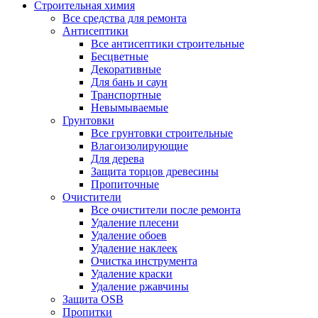
Строительная химия
Все средства для ремонта
Антисептики
Все антисептики строительные
Бесцветные
Декоративные
Для бань и саун
Транспортные
Невымываемые
Грунтовки
Все грунтовки строительные
Влагоизолирующие
Для дерева
Защита торцов древесины
Пропиточные
Очистители
Все очистители после ремонта
Удаление плесени
Удаление обоев
Удаление наклеек
Очистка инструмента
Удаление краски
Удаление ржавчины
Защита OSB
Пропитки