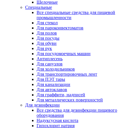
Щелочные
Специальные
Все специальные средства для пищевой
промышленности
Для стекол
Для пароконвектоматов
Для полов
Для посуды
Для обуви
Для рук
Для посудомоечных машин
Антиплесень
Для санузлов
Для холодильников
Для транспортировочных лент
Для ПЭТ тары
Для канализации
Для автоклавов
Для граффити, надписей
Для металлических поверхностей
Для дезинфекции
Все средства для дезинфекции пищевого
оборудования
Надуксусная кислота
Гипохлорит натрия