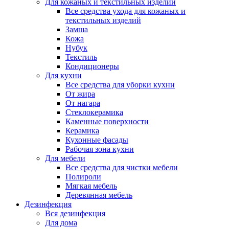
Для кожаных и текстильных изделий
Все средства ухода для кожаных и
текстильных изделий
Замша
Кожа
Нубук
Текстиль
Кондиционеры
Для кухни
Все средства для уборки кухни
От жира
От нагара
Стеклокерамика
Каменные поверхности
Керамика
Кухонные фасады
Рабочая зона кухни
Для мебели
Все средства для чистки мебели
Полироли
Мягкая мебель
Деревянная мебель
Дезинфекция
Вся дезинфекция
Для дома