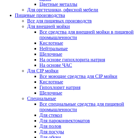
Цветные металлы
Для оргтехники, офисной мебели
Пищевые производства
Все для пищевых производств
Для внешней мойки
Все средства для внешней мойки в пищевой
промышленности
Кислотные
Нейтральные
Щелочные
На основе гипохлорита натрия
На основе ЧАС
Для CIP мойки
Все моющие средства для CIP мойки
Кислотные
Гипохлорит натрия
Щелочные
Специальные
Все специальные средства для пищевой
промышленности
Для стекол
Для пароконвектоматов
Для полов
Для посуды
Для обуви