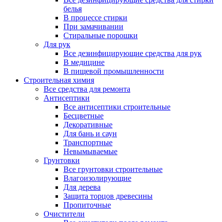
белья
В процессе стирки
При замачивании
Стиральные порошки
Для рук
Все дезинфицирующие средства для рук
В медицине
В пищевой промышленности
Строительная химия
Все средства для ремонта
Антисептики
Все антисептики строительные
Бесцветные
Декоративные
Для бань и саун
Транспортные
Невымываемые
Грунтовки
Все грунтовки строительные
Влагоизолирующие
Для дерева
Защита торцов древесины
Пропиточные
Очистители