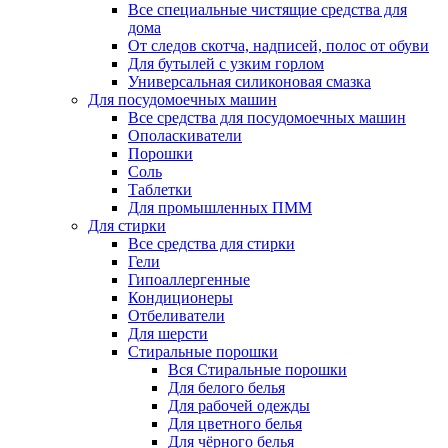
Все специальные чистящие средства для
дома
От следов скотча, надписей, полос от обуви
Для бутылей с узким горлом
Универсальная силиконовая смазка
Для посудомоечных машин
Все средства для посудомоечных машин
Ополаскиватели
Порошки
Соль
Таблетки
Для промышленных ПММ
Для стирки
Все средства для стирки
Гели
Гипоаллергенные
Кондиционеры
Отбеливатели
Для шерсти
Стиральные порошки
Вся Стиральные порошки
Для белого белья
Для рабочей одежды
Для цветного белья
Для чёрного белья