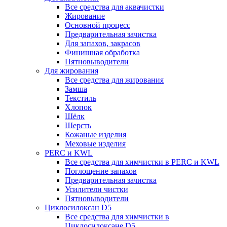
Все средства для аквачистки
Жирование
Основной процесс
Предварительная зачистка
Для запахов, закрасов
Финишная обработка
Пятновыводители
Для жирования
Все средства для жирования
Замша
Текстиль
Хлопок
Шёлк
Шерсть
Кожаные изделия
Меховые изделия
PERC и KWL
Все средства для химчистки в PERC и KWL
Поглощение запахов
Предварительная зачистка
Усилители чистки
Пятновыводители
Циклосилоксан D5
Все средства для химчистки в
Циклосилоксане D5