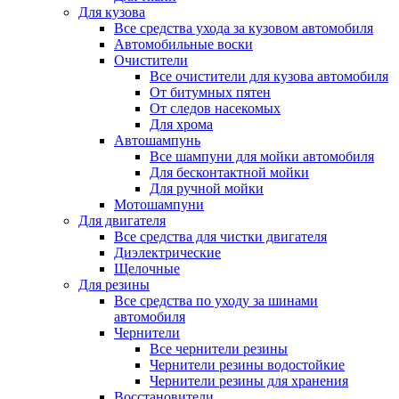
Для кузова
Все средства ухода за кузовом автомобиля
Автомобильные воски
Очистители
Все очистители для кузова автомобиля
От битумных пятен
От следов насекомых
Для хрома
Автошампунь
Все шампуни для мойки автомобиля
Для бесконтактной мойки
Для ручной мойки
Мотошампуни
Для двигателя
Все средства для чистки двигателя
Диэлектрические
Щелочные
Для резины
Все средства по уходу за шинами
автомобиля
Чернители
Все чернители резины
Чернители резины водостойкие
Чернители резины для хранения
Восстановители