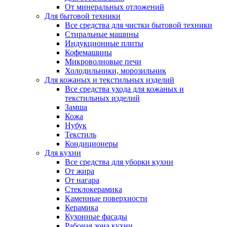
От минеральных отложений
Для бытовой техники
Все средства для чистки бытовой техники
Стиральные машины
Индукционные плиты
Кофемашины
Микроволновые печи
Холодильники, морозильник
Для кожаных и текстильных изделий
Все средства ухода для кожаных и
текстильных изделий
Замша
Кожа
Нубук
Текстиль
Кондиционеры
Для кухни
Все средства для уборки кухни
От жира
От нагара
Стеклокерамика
Каменные поверхности
Керамика
Кухонные фасады
Рабочая зона кухни