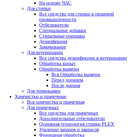
На основе ЧАС
Для стирки
Все средства для стирки в пищевой
промышленности
Отбеливатели
Специальные добавки
Стиральные порошки
Дезинфекция
Замачивание
Для ветеринарии
Все средства дезинфекции в ветеринарии
Обработка копыт
Обработка вымени
Вся Обработка вымени
Перед доением
После доения
Для термокамер
Химчистки и прачечные
Вся химчистка и прачечная
Для прачечных
Все средства для прачечных
Дополнительные отбеливатели
Основная технология стирки PLEX
Удаление запахов и закрасов
Финишная обработка