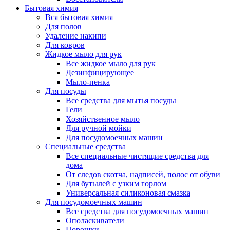
Бытовая химия
Вся бытовая химия
Для полов
Удаление накипи
Для ковров
Жидкое мыло для рук
Все жидкое мыло для рук
Дезинфицирующее
Мыло-пенка
Для посуды
Все средства для мытья посуды
Гели
Хозяйственное мыло
Для ручной мойки
Для посудомоечных машин
Специальные средства
Все специальные чистящие средства для
дома
От следов скотча, надписей, полос от обуви
Для бутылей с узким горлом
Универсальная силиконовая смазка
Для посудомоечных машин
Все средства для посудомоечных машин
Ополаскиватели
Порошки