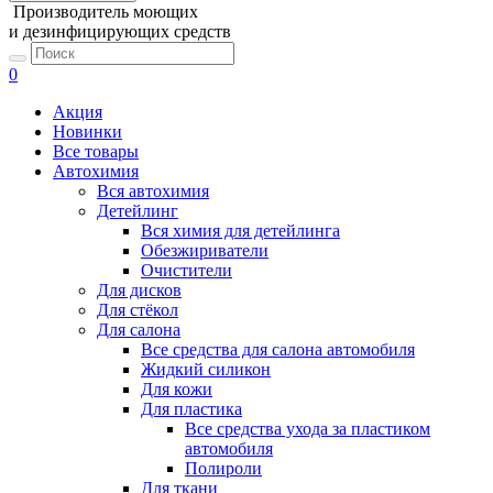
Производитель моющих
и дезинфицирующих средств
0
Акция
Новинки
Все товары
Автохимия
Вся автохимия
Детейлинг
Вся химия для детейлинга
Обезжириватели
Очистители
Для дисков
Для стёкол
Для салона
Все средства для салона автомобиля
Жидкий силикон
Для кожи
Для пластика
Все средства ухода за пластиком
автомобиля
Полироли
Для ткани