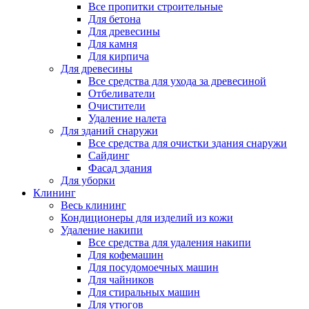
Все пропитки строительные
Для бетона
Для древесины
Для камня
Для кирпича
Для древесины
Все средства для ухода за древесиной
Отбеливатели
Очистители
Удаление налета
Для зданий снаружи
Все средства для очистки здания снаружи
Сайдинг
Фасад здания
Для уборки
Клининг
Весь клининг
Кондиционеры для изделий из кожи
Удаление накипи
Все средства для удаления накипи
Для кофемашин
Для посудомоечных машин
Для чайников
Для стиральных машин
Для утюгов