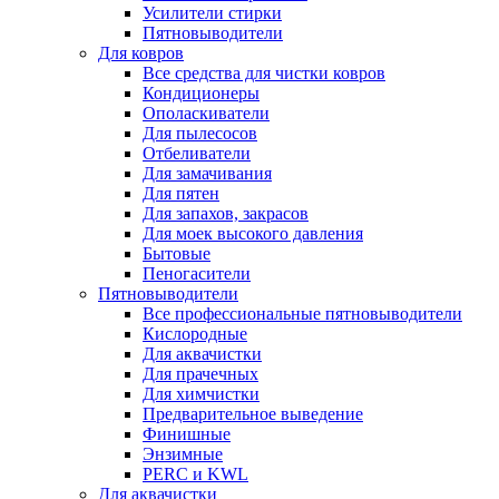
Усилители стирки
Пятновыводители
Для ковров
Все средства для чистки ковров
Кондиционеры
Ополаскиватели
Для пылесосов
Отбеливатели
Для замачивания
Для пятен
Для запахов, закрасов
Для моек высокого давления
Бытовые
Пеногасители
Пятновыводители
Все профессиональные пятновыводители
Кислородные
Для аквачистки
Для прачечных
Для химчистки
Предварительное выведение
Финишные
Энзимные
PERC и KWL
Для аквачистки