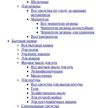
Щелочные
Для резины
Все средства по уходу за шинами
автомобиля
Чернители
Все чернители резины
Чернители резины водостойкие
Чернители резины для хранения
Восстановители
Бытовая химия
Вся бытовая химия
Для полов
Удаление накипи
Для ковров
Жидкое мыло для рук
Все жидкое мыло для рук
Дезинфицирующее
Мыло-пенка
Для посуды
Все средства для мытья посуды
Гели
Хозяйственное мыло
Для ручной мойки
Для посудомоечных машин
Специальные средства