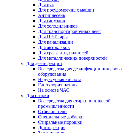
Для рук
Для посудомоечных машин
Антиплесень
Для санузлов
Для холодильников
Для транспортировочных лент
Для ПЭТ тары
Для канализации
Для автоклавов
Для граффити, надписей
Для металлических поверхностей
Для дезинфекции
Все средства для дезинфекции пищевого
оборудования
Надуксусная кислота
Гипохлорит натрия
На основе ЧАС
Для стирки
Все средства для стирки в пищевой
промышленности
Отбеливатели
Специальные добавки
Стиральные порошки
Дезинфекция
Замачивание