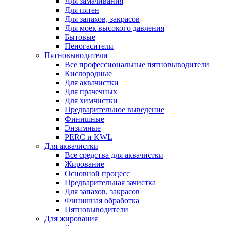
Для замачивания
Для пятен
Для запахов, закрасов
Для моек высокого давления
Бытовые
Пеногасители
Пятновыводители
Все профессиональные пятновыводители
Кислородные
Для аквачистки
Для прачечных
Для химчистки
Предварительное выведение
Финишные
Энзимные
PERC и KWL
Для аквачистки
Все средства для аквачистки
Жирование
Основной процесс
Предварительная зачистка
Для запахов, закрасов
Финишная обработка
Пятновыводители
Для жирования