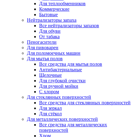
Для теплообменников
Коммерческие
Бытовые
Нейтрализаторы запаха
Все нейтрализаторы запахов
Для обуви
От табака
Пеногасители
Для пивоварен
Для поломоечных машин
Для мытья полов
Все средства для мытья полов
Антибактериальные
Щелочные
Для глубокой очистки
Для ручной мойки
С хлором
Для стеклянных поверхностей
Все средства для стеклянных поверхностей
Для зеркал
Для стёкол
Для металлических поверхностей
Все средства для металлических
поверхностей
Хром