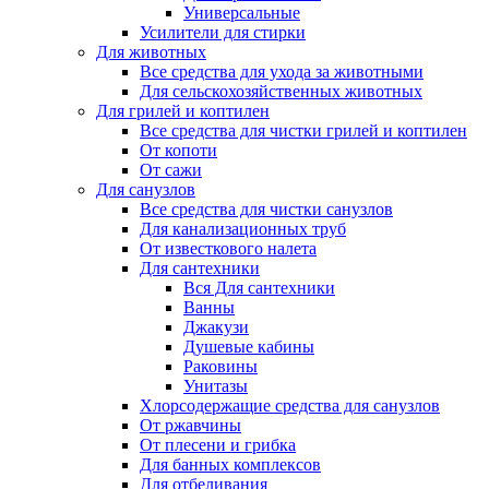
Универсальные
Усилители для стирки
Для животных
Все средства для ухода за животными
Для сельскохозяйственных животных
Для грилей и коптилен
Все средства для чистки грилей и коптилен
От копоти
От сажи
Для санузлов
Все средства для чистки санузлов
Для канализационных труб
От известкового налета
Для сантехники
Вся Для сантехники
Ванны
Джакузи
Душевые кабины
Раковины
Унитазы
Хлорсодержащие средства для санузлов
От ржавчины
От плесени и грибка
Для банных комплексов
Для отбеливания