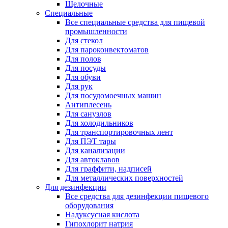
Щелочные
Специальные
Все специальные средства для пищевой
промышленности
Для стекол
Для пароконвектоматов
Для полов
Для посуды
Для обуви
Для рук
Для посудомоечных машин
Антиплесень
Для санузлов
Для холодильников
Для транспортировочных лент
Для ПЭТ тары
Для канализации
Для автоклавов
Для граффити, надписей
Для металлических поверхностей
Для дезинфекции
Все средства для дезинфекции пищевого
оборудования
Надуксусная кислота
Гипохлорит натрия