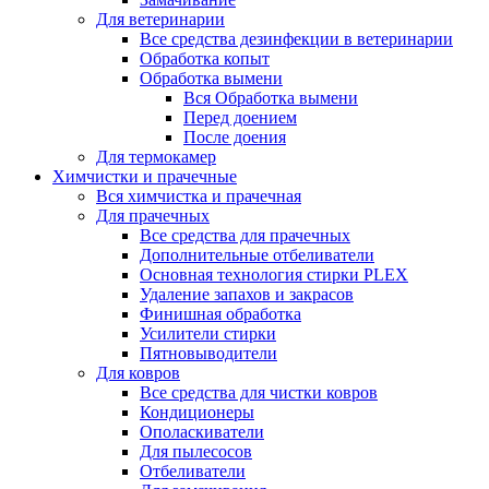
Для ветеринарии
Все средства дезинфекции в ветеринарии
Обработка копыт
Обработка вымени
Вся Обработка вымени
Перед доением
После доения
Для термокамер
Химчистки и прачечные
Вся химчистка и прачечная
Для прачечных
Все средства для прачечных
Дополнительные отбеливатели
Основная технология стирки PLEX
Удаление запахов и закрасов
Финишная обработка
Усилители стирки
Пятновыводители
Для ковров
Все средства для чистки ковров
Кондиционеры
Ополаскиватели
Для пылесосов
Отбеливатели