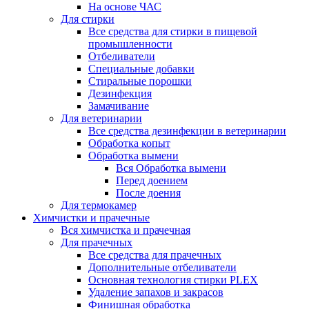
На основе ЧАС
Для стирки
Все средства для стирки в пищевой
промышленности
Отбеливатели
Специальные добавки
Стиральные порошки
Дезинфекция
Замачивание
Для ветеринарии
Все средства дезинфекции в ветеринарии
Обработка копыт
Обработка вымени
Вся Обработка вымени
Перед доением
После доения
Для термокамер
Химчистки и прачечные
Вся химчистка и прачечная
Для прачечных
Все средства для прачечных
Дополнительные отбеливатели
Основная технология стирки PLEX
Удаление запахов и закрасов
Финишная обработка