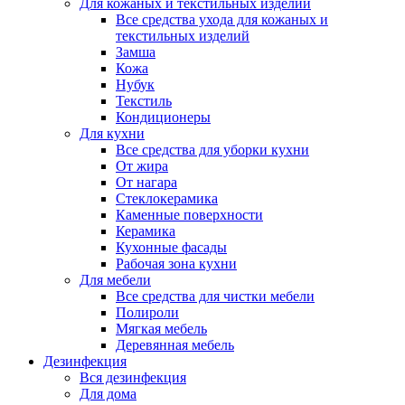
Для кожаных и текстильных изделий
Все средства ухода для кожаных и
текстильных изделий
Замша
Кожа
Нубук
Текстиль
Кондиционеры
Для кухни
Все средства для уборки кухни
От жира
От нагара
Стеклокерамика
Каменные поверхности
Керамика
Кухонные фасады
Рабочая зона кухни
Для мебели
Все средства для чистки мебели
Полироли
Мягкая мебель
Деревянная мебель
Дезинфекция
Вся дезинфекция
Для дома