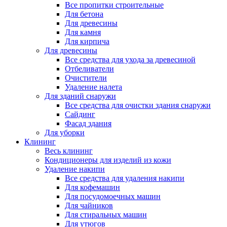
Все пропитки строительные
Для бетона
Для древесины
Для камня
Для кирпича
Для древесины
Все средства для ухода за древесиной
Отбеливатели
Очистители
Удаление налета
Для зданий снаружи
Все средства для очистки здания снаружи
Сайдинг
Фасад здания
Для уборки
Клининг
Весь клининг
Кондиционеры для изделий из кожи
Удаление накипи
Все средства для удаления накипи
Для кофемашин
Для посудомоечных машин
Для чайников
Для стиральных машин
Для утюгов