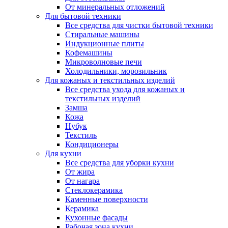
От минеральных отложений
Для бытовой техники
Все средства для чистки бытовой техники
Стиральные машины
Индукционные плиты
Кофемашины
Микроволновые печи
Холодильники, морозильник
Для кожаных и текстильных изделий
Все средства ухода для кожаных и
текстильных изделий
Замша
Кожа
Нубук
Текстиль
Кондиционеры
Для кухни
Все средства для уборки кухни
От жира
От нагара
Стеклокерамика
Каменные поверхности
Керамика
Кухонные фасады
Рабочая зона кухни