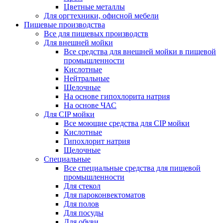
Цветные металлы
Для оргтехники, офисной мебели
Пищевые производства
Все для пищевых производств
Для внешней мойки
Все средства для внешней мойки в пищевой
промышленности
Кислотные
Нейтральные
Щелочные
На основе гипохлорита натрия
На основе ЧАС
Для CIP мойки
Все моющие средства для CIP мойки
Кислотные
Гипохлорит натрия
Щелочные
Специальные
Все специальные средства для пищевой
промышленности
Для стекол
Для пароконвектоматов
Для полов
Для посуды
Для обуви