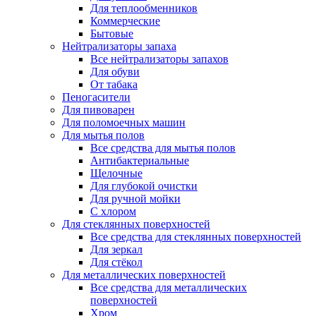
Для теплообменников
Коммерческие
Бытовые
Нейтрализаторы запаха
Все нейтрализаторы запахов
Для обуви
От табака
Пеногасители
Для пивоварен
Для поломоечных машин
Для мытья полов
Все средства для мытья полов
Антибактериальные
Щелочные
Для глубокой очистки
Для ручной мойки
С хлором
Для стеклянных поверхностей
Все средства для стеклянных поверхностей
Для зеркал
Для стёкол
Для металлических поверхностей
Все средства для металлических
поверхностей
Хром