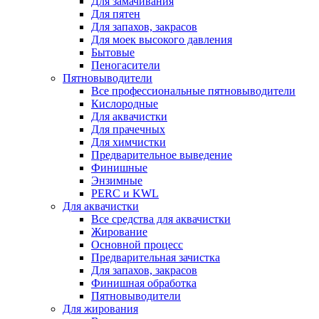
Для замачивания
Для пятен
Для запахов, закрасов
Для моек высокого давления
Бытовые
Пеногасители
Пятновыводители
Все профессиональные пятновыводители
Кислородные
Для аквачистки
Для прачечных
Для химчистки
Предварительное выведение
Финишные
Энзимные
PERC и KWL
Для аквачистки
Все средства для аквачистки
Жирование
Основной процесс
Предварительная зачистка
Для запахов, закрасов
Финишная обработка
Пятновыводители
Для жирования