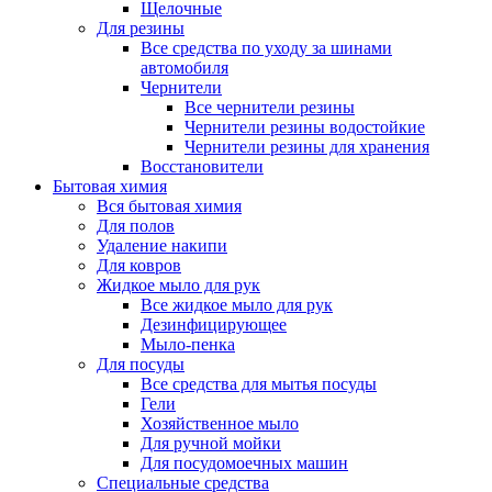
Щелочные
Для резины
Все средства по уходу за шинами
автомобиля
Чернители
Все чернители резины
Чернители резины водостойкие
Чернители резины для хранения
Восстановители
Бытовая химия
Вся бытовая химия
Для полов
Удаление накипи
Для ковров
Жидкое мыло для рук
Все жидкое мыло для рук
Дезинфицирующее
Мыло-пенка
Для посуды
Все средства для мытья посуды
Гели
Хозяйственное мыло
Для ручной мойки
Для посудомоечных машин
Специальные средства