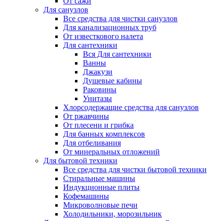
От сажи
Для санузлов
Все средства для чистки санузлов
Для канализационных труб
От известкового налета
Для сантехники
Вся Для сантехники
Ванны
Джакузи
Душевые кабины
Раковины
Унитазы
Хлорсодержащие средства для санузлов
От ржавчины
От плесени и грибка
Для банных комплексов
Для отбеливания
От минеральных отложений
Для бытовой техники
Все средства для чистки бытовой техники
Стиральные машины
Индукционные плиты
Кофемашины
Микроволновые печи
Холодильники, морозильник