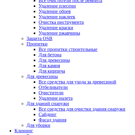
Все очистители после ремонта
Удаление плесени
Удаление обоев
Удаление наклеек
Очистка инструмента
Удаление краски
Удаление ржавчины
Защита OSB
Пропитки
Все пропитки строительные
Для бетона
Для древесины
Для камня
Для кирпича
Для древесины
Все средства для ухода за древесиной
Отбеливатели
Очистители
Удаление налета
Для зданий снаружи
Все средства для очистки здания снаружи
Сайдинг
Фасад здания
Для уборки
Клининг