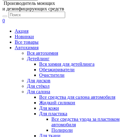
Производитель моющих
и дезинфицирующих средств
0
Акция
Новинки
Все товары
Автохимия
Вся автохимия
Детейлинг
Вся химия для детейлинга
Обезжириватели
Очистители
Для дисков
Для стёкол
Для салона
Все средства для салона автомобиля
Жидкий силикон
Для кожи
Для пластика
Все средства ухода за пластиком
автомобиля
Полироли
Для ткани