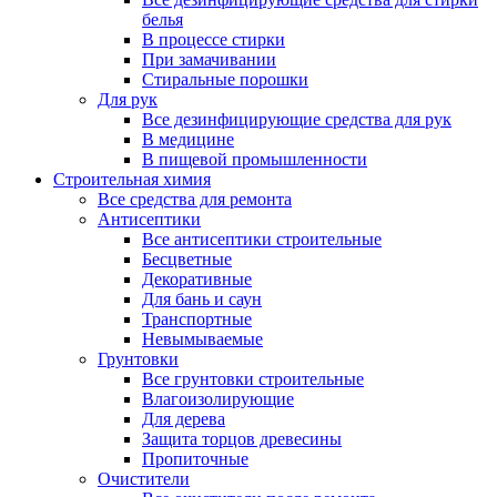
белья
В процессе стирки
При замачивании
Стиральные порошки
Для рук
Все дезинфицирующие средства для рук
В медицине
В пищевой промышленности
Строительная химия
Все средства для ремонта
Антисептики
Все антисептики строительные
Бесцветные
Декоративные
Для бань и саун
Транспортные
Невымываемые
Грунтовки
Все грунтовки строительные
Влагоизолирующие
Для дерева
Защита торцов древесины
Пропиточные
Очистители