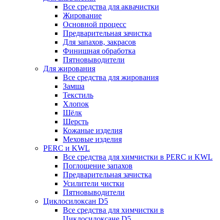
Все средства для аквачистки
Жирование
Основной процесс
Предварительная зачистка
Для запахов, закрасов
Финишная обработка
Пятновыводители
Для жирования
Все средства для жирования
Замша
Текстиль
Хлопок
Шёлк
Шерсть
Кожаные изделия
Меховые изделия
PERC и KWL
Все средства для химчистки в PERC и KWL
Поглощение запахов
Предварительная зачистка
Усилители чистки
Пятновыводители
Циклосилоксан D5
Все средства для химчистки в
Циклосилоксане D5