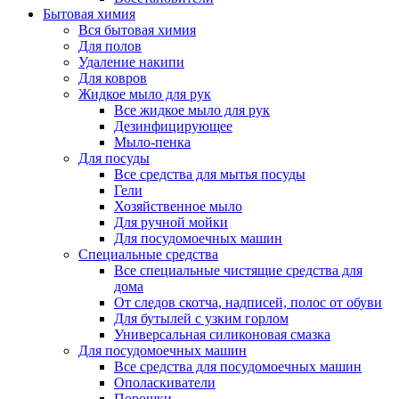
Бытовая химия
Вся бытовая химия
Для полов
Удаление накипи
Для ковров
Жидкое мыло для рук
Все жидкое мыло для рук
Дезинфицирующее
Мыло-пенка
Для посуды
Все средства для мытья посуды
Гели
Хозяйственное мыло
Для ручной мойки
Для посудомоечных машин
Специальные средства
Все специальные чистящие средства для
дома
От следов скотча, надписей, полос от обуви
Для бутылей с узким горлом
Универсальная силиконовая смазка
Для посудомоечных машин
Все средства для посудомоечных машин
Ополаскиватели
Порошки