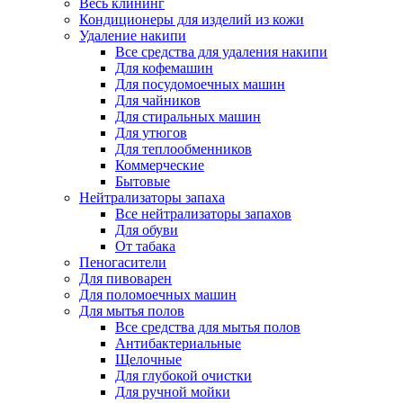
Весь клининг
Кондиционеры для изделий из кожи
Удаление накипи
Все средства для удаления накипи
Для кофемашин
Для посудомоечных машин
Для чайников
Для стиральных машин
Для утюгов
Для теплообменников
Коммерческие
Бытовые
Нейтрализаторы запаха
Все нейтрализаторы запахов
Для обуви
От табака
Пеногасители
Для пивоварен
Для поломоечных машин
Для мытья полов
Все средства для мытья полов
Антибактериальные
Щелочные
Для глубокой очистки
Для ручной мойки