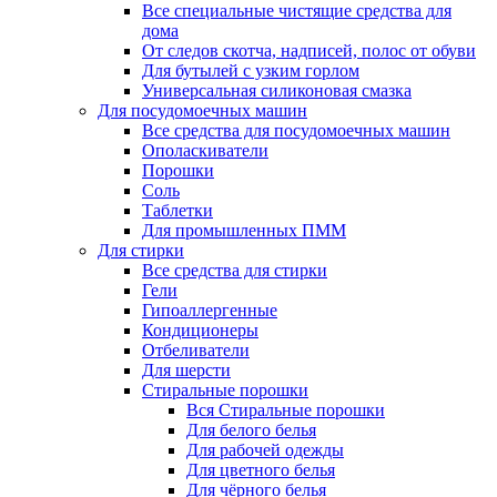
Все специальные чистящие средства для
дома
От следов скотча, надписей, полос от обуви
Для бутылей с узким горлом
Универсальная силиконовая смазка
Для посудомоечных машин
Все средства для посудомоечных машин
Ополаскиватели
Порошки
Соль
Таблетки
Для промышленных ПММ
Для стирки
Все средства для стирки
Гели
Гипоаллергенные
Кондиционеры
Отбеливатели
Для шерсти
Стиральные порошки
Вся Стиральные порошки
Для белого белья
Для рабочей одежды
Для цветного белья
Для чёрного белья