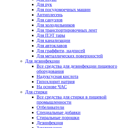
Для рук
Для посудомоечных машин
Антиплесень
Для санузлов
Для холодильников
Для транспортировочных лент
Для ПЭТ тары
Для канализации
Для автоклавов
Для граффити, надписей
Для металлических поверхностей
Для дезинфекции
Все средства для дезинфекции пищевого
оборудования
Надуксусная кислота
Гипохлорит натрия
На основе ЧАС
Для стирки
Все средства для стирки в пищевой
промышленности
Отбеливатели
Специальные добавки
Стиральные порошки
Дезинфекция
Замачивание