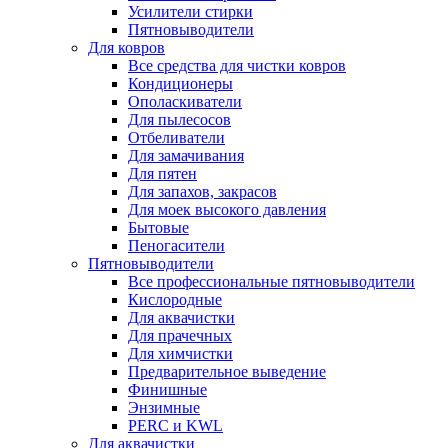
Усилители стирки
Пятновыводители
Для ковров
Все средства для чистки ковров
Кондиционеры
Ополаскиватели
Для пылесосов
Отбеливатели
Для замачивания
Для пятен
Для запахов, закрасов
Для моек высокого давления
Бытовые
Пеногасители
Пятновыводители
Все профессиональные пятновыводители
Кислородные
Для аквачистки
Для прачечных
Для химчистки
Предварительное выведение
Финишные
Энзимные
PERC и KWL
Для аквачистки