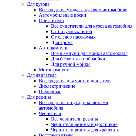
Для кузова
Все средства ухода за кузовом автомобиля
Автомобильные воски
Очистители
Все очистители для кузова автомобиля
От битумных пятен
От следов насекомых
Для хрома
Автошампунь
Все шампуни для мойки автомобиля
Для бесконтактной мойки
Для ручной мойки
Мотошампуни
Для двигателя
Все средства для чистки двигателя
Диэлектрические
Щелочные
Для резины
Все средства по уходу за шинами
автомобиля
Чернители
Все чернители резины
Чернители резины водостойкие
Чернители резины для хранения
Восстановители