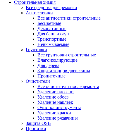
Строительная химия
Все средства для ремонта
Антисептики
Все антисептики строительные
Бесцветные
Декоративные
Для бань и саун
Транспортные
Невымываемые
Грунтовки
Все грунтовки строительные
Влагоизолирующие
Для дерева
Защита торцов древесины
Пропиточные
Очистители
Все очистители после ремонта
Удаление плесени
Удаление обоев
Удаление наклеек
Очистка инструмента
Удаление краски
Удаление ржавчины
Защита OSB
Пропитки