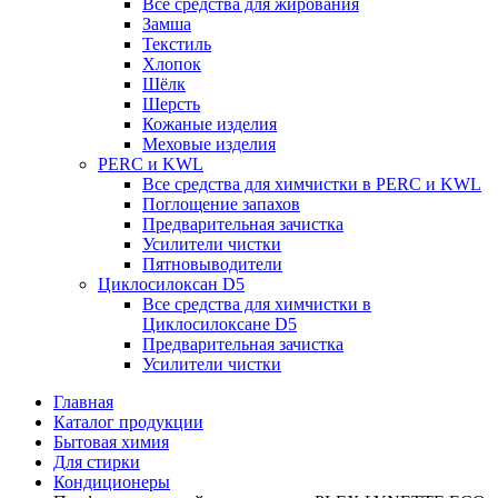
Все средства для жирования
Замша
Текстиль
Хлопок
Шёлк
Шерсть
Кожаные изделия
Меховые изделия
PERC и KWL
Все средства для химчистки в PERC и KWL
Поглощение запахов
Предварительная зачистка
Усилители чистки
Пятновыводители
Циклосилоксан D5
Все средства для химчистки в
Циклосилоксане D5
Предварительная зачистка
Усилители чистки
Главная
Каталог продукции
Бытовая химия
Для стирки
Кондиционеры