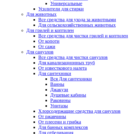
Универсальные
Усилители для стирки
Для животных
Все средства для ухода за животными
Для сельскохозяйственных животных
Для грилей и коптилен
Все средства для чистки грилей и коптилен
От копоти
От сажи
Для санузлов
Все средства для чистки санузлов
Для канализационных труб
От известкового налета
Для сантехники
Вся Для сантехники
Ванны
Джакузи
Душевые кабины
Раковины
Унитазы
Хлорсодержащие средства для санузлов
От ржавчины
От плесени и грибка
Для банных комплексов
Для отбеливания