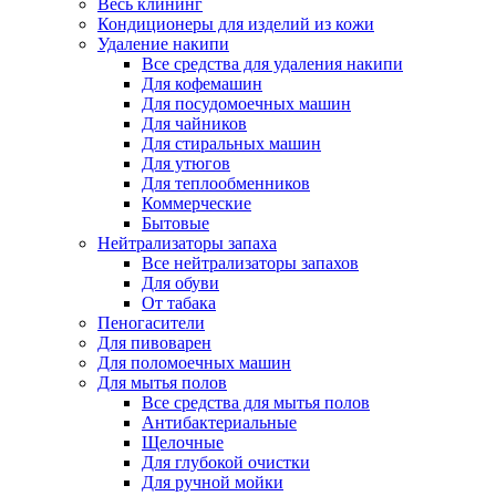
Весь клининг
Кондиционеры для изделий из кожи
Удаление накипи
Все средства для удаления накипи
Для кофемашин
Для посудомоечных машин
Для чайников
Для стиральных машин
Для утюгов
Для теплообменников
Коммерческие
Бытовые
Нейтрализаторы запаха
Все нейтрализаторы запахов
Для обуви
От табака
Пеногасители
Для пивоварен
Для поломоечных машин
Для мытья полов
Все средства для мытья полов
Антибактериальные
Щелочные
Для глубокой очистки
Для ручной мойки