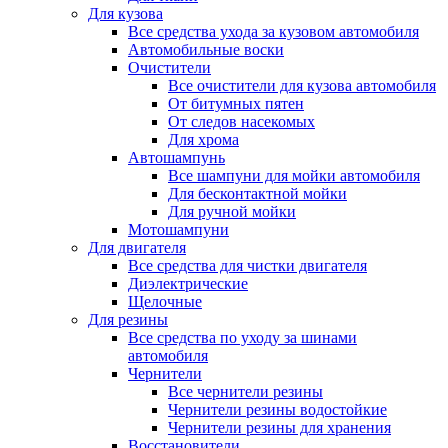
Для кузова
Все средства ухода за кузовом автомобиля
Автомобильные воски
Очистители
Все очистители для кузова автомобиля
От битумных пятен
От следов насекомых
Для хрома
Автошампунь
Все шампуни для мойки автомобиля
Для бесконтактной мойки
Для ручной мойки
Мотошампуни
Для двигателя
Все средства для чистки двигателя
Диэлектрические
Щелочные
Для резины
Все средства по уходу за шинами
автомобиля
Чернители
Все чернители резины
Чернители резины водостойкие
Чернители резины для хранения
Восстановители