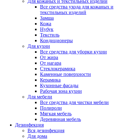
Для кожаных и текстильных изделий
Все средства ухода для кожаных и
текстильных изделий
Замша
Кожа
Нубук
Текстиль
Кондиционеры
Для кухни
Все средства для уборки кухни
От жира
От нагара
Стеклокерамика
Каменные поверхности
Керамика
Кухонные фасады
Рабочая зона кухни
Для мебели
Все средства для чистки мебели
Полироли
Мягкая мебель
Деревянная мебель
Дезинфекция
Вся дезинфекция
Для дома