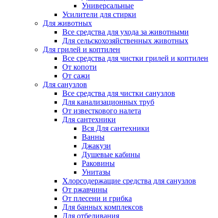
Универсальные
Усилители для стирки
Для животных
Все средства для ухода за животными
Для сельскохозяйственных животных
Для грилей и коптилен
Все средства для чистки грилей и коптилен
От копоти
От сажи
Для санузлов
Все средства для чистки санузлов
Для канализационных труб
От известкового налета
Для сантехники
Вся Для сантехники
Ванны
Джакузи
Душевые кабины
Раковины
Унитазы
Хлорсодержащие средства для санузлов
От ржавчины
От плесени и грибка
Для банных комплексов
Для отбеливания