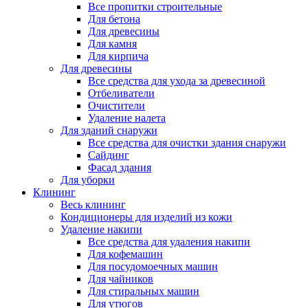
Все пропитки строительные
Для бетона
Для древесины
Для камня
Для кирпича
Для древесины
Все средства для ухода за древесиной
Отбеливатели
Очистители
Удаление налета
Для зданий снаружи
Все средства для очистки здания снаружи
Сайдинг
Фасад здания
Для уборки
Клининг
Весь клининг
Кондиционеры для изделий из кожи
Удаление накипи
Все средства для удаления накипи
Для кофемашин
Для посудомоечных машин
Для чайников
Для стиральных машин
Для утюгов