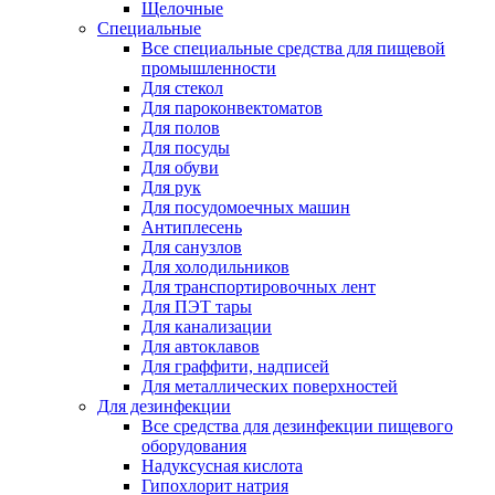
Щелочные
Специальные
Все специальные средства для пищевой
промышленности
Для стекол
Для пароконвектоматов
Для полов
Для посуды
Для обуви
Для рук
Для посудомоечных машин
Антиплесень
Для санузлов
Для холодильников
Для транспортировочных лент
Для ПЭТ тары
Для канализации
Для автоклавов
Для граффити, надписей
Для металлических поверхностей
Для дезинфекции
Все средства для дезинфекции пищевого
оборудования
Надуксусная кислота
Гипохлорит натрия