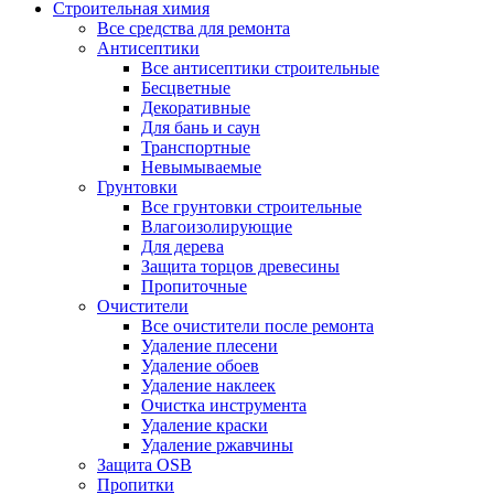
Строительная химия
Все средства для ремонта
Антисептики
Все антисептики строительные
Бесцветные
Декоративные
Для бань и саун
Транспортные
Невымываемые
Грунтовки
Все грунтовки строительные
Влагоизолирующие
Для дерева
Защита торцов древесины
Пропиточные
Очистители
Все очистители после ремонта
Удаление плесени
Удаление обоев
Удаление наклеек
Очистка инструмента
Удаление краски
Удаление ржавчины
Защита OSB
Пропитки