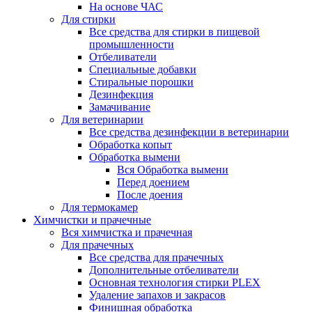
На основе ЧАС
Для стирки
Все средства для стирки в пищевой
промышленности
Отбеливатели
Специальные добавки
Стиральные порошки
Дезинфекция
Замачивание
Для ветеринарии
Все средства дезинфекции в ветеринарии
Обработка копыт
Обработка вымени
Вся Обработка вымени
Перед доением
После доения
Для термокамер
Химчистки и прачечные
Вся химчистка и прачечная
Для прачечных
Все средства для прачечных
Дополнительные отбеливатели
Основная технология стирки PLEX
Удаление запахов и закрасов
Финишная обработка