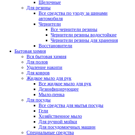
Щелочные
Для резины
Все средства по уходу за шинами
автомобиля
Чернители
Все чернители резины
Чернители резины водостойкие
Чернители резины для хранения
Восстановители
Бытовая химия
Вся бытовая химия
Для полов
Удаление накипи
Для ковров
Жидкое мыло для рук
Все жидкое мыло для рук
Дезинфицирующее
Мыло-пенка
Для посуды
Все средства для мытья посуды
Гели
Хозяйственное мыло
Для ручной мойки
Для посудомоечных машин
Специальные средства