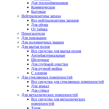
Для теплообменников
Коммерческие
Бытовые
Нейтрализаторы запаха
Все нейтрализаторы запахов
Для обуви
От табака
Пеногасители
Для пивоварен
Для поломоечных машин
Для мытья полов
Все средства для мытья полов
Антибактериальные
Щелочные
Для глубокой очистки
Для ручной мойки
С хлором
Для стеклянных поверхностей
Все средства для стеклянных поверхностей
Для зеркал
Для стёкол
Для металлических поверхностей
Все средства для металлических
поверхностей
Хром