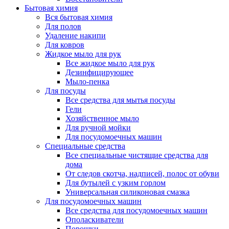
Бытовая химия
Вся бытовая химия
Для полов
Удаление накипи
Для ковров
Жидкое мыло для рук
Все жидкое мыло для рук
Дезинфицирующее
Мыло-пенка
Для посуды
Все средства для мытья посуды
Гели
Хозяйственное мыло
Для ручной мойки
Для посудомоечных машин
Специальные средства
Все специальные чистящие средства для
дома
От следов скотча, надписей, полос от обуви
Для бутылей с узким горлом
Универсальная силиконовая смазка
Для посудомоечных машин
Все средства для посудомоечных машин
Ополаскиватели
Порошки