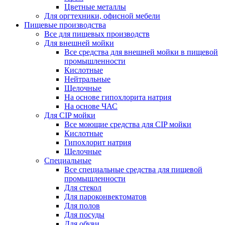
Цветные металлы
Для оргтехники, офисной мебели
Пищевые производства
Все для пищевых производств
Для внешней мойки
Все средства для внешней мойки в пищевой
промышленности
Кислотные
Нейтральные
Щелочные
На основе гипохлорита натрия
На основе ЧАС
Для CIP мойки
Все моющие средства для CIP мойки
Кислотные
Гипохлорит натрия
Щелочные
Специальные
Все специальные средства для пищевой
промышленности
Для стекол
Для пароконвектоматов
Для полов
Для посуды
Для обуви