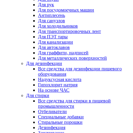
Для рук
Для посудомоечных машин
Антиплесень
Для санузлов
Для холодильников
Для транспортировочных лент
Для ПЭТ тары
Для канализации
Для автоклавов
Для граффити, надписей
Для металлических поверхностей
Для дезинфекции
Все средства для дезинфекции пищевого
оборудования
Надуксусная кислота
Гипохлорит натрия
На основе ЧАС
Для стирки
Все средства для стирки в пищевой
промышленности
Отбеливатели
Специальные добавки
Стиральные порошки
Дезинфекция
Замачивание