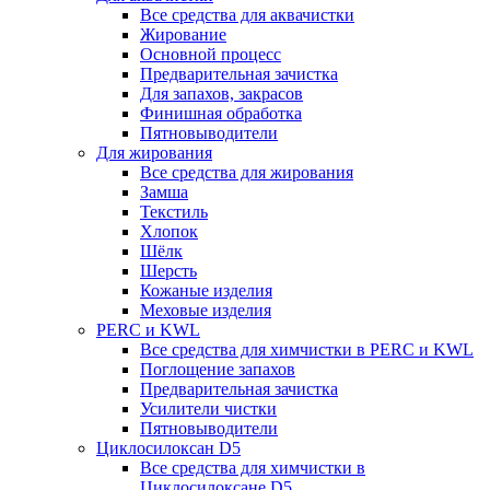
Все средства для аквачистки
Жирование
Основной процесс
Предварительная зачистка
Для запахов, закрасов
Финишная обработка
Пятновыводители
Для жирования
Все средства для жирования
Замша
Текстиль
Хлопок
Шёлк
Шерсть
Кожаные изделия
Меховые изделия
PERC и KWL
Все средства для химчистки в PERC и KWL
Поглощение запахов
Предварительная зачистка
Усилители чистки
Пятновыводители
Циклосилоксан D5
Все средства для химчистки в
Циклосилоксане D5