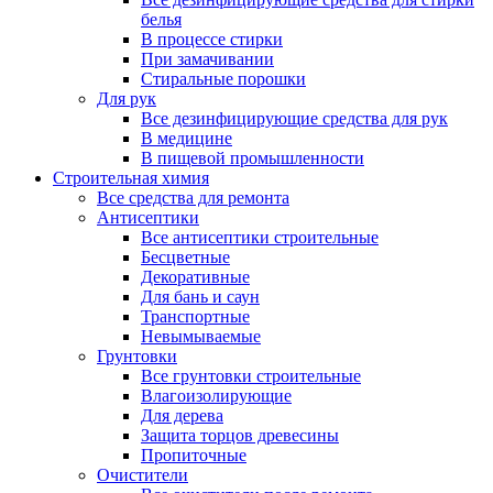
белья
В процессе стирки
При замачивании
Стиральные порошки
Для рук
Все дезинфицирующие средства для рук
В медицине
В пищевой промышленности
Строительная химия
Все средства для ремонта
Антисептики
Все антисептики строительные
Бесцветные
Декоративные
Для бань и саун
Транспортные
Невымываемые
Грунтовки
Все грунтовки строительные
Влагоизолирующие
Для дерева
Защита торцов древесины
Пропиточные
Очистители