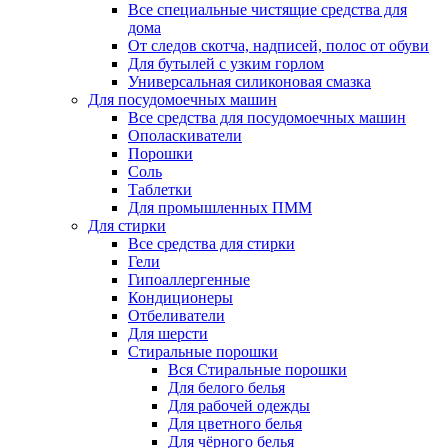
Все специальные чистящие средства для
дома
От следов скотча, надписей, полос от обуви
Для бутылей с узким горлом
Универсальная силиконовая смазка
Для посудомоечных машин
Все средства для посудомоечных машин
Ополаскиватели
Порошки
Соль
Таблетки
Для промышленных ПММ
Для стирки
Все средства для стирки
Гели
Гипоаллергенные
Кондиционеры
Отбеливатели
Для шерсти
Стиральные порошки
Вся Стиральные порошки
Для белого белья
Для рабочей одежды
Для цветного белья
Для чёрного белья