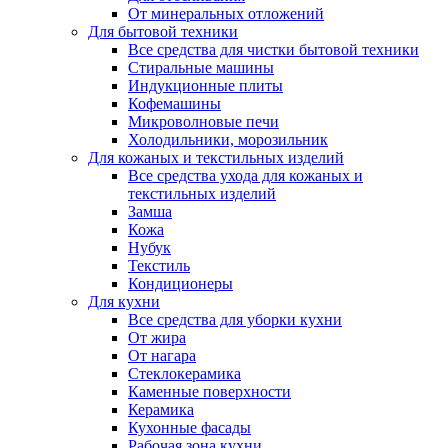
От минеральных отложений
Для бытовой техники
Все средства для чистки бытовой техники
Стиральные машины
Индукционные плиты
Кофемашины
Микроволновые печи
Холодильники, морозильник
Для кожаных и текстильных изделий
Все средства ухода для кожаных и
текстильных изделий
Замша
Кожа
Нубук
Текстиль
Кондиционеры
Для кухни
Все средства для уборки кухни
От жира
От нагара
Стеклокерамика
Каменные поверхности
Керамика
Кухонные фасады
Рабочая зона кухни