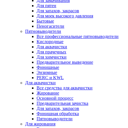
Для замачивания
Для пятен
Для запахов, закрасов
Для моек высокого давления
Бытовые
Пеногасители
Пятновыводители
Все профессиональные пятновыводители
Кислородные
Для аквачистки
Для прачечных
Для химчистки
Предварительное выведение
Финишные
Энзимные
PERC и KWL
Для аквачистки
Все средства для аквачистки
Жирование
Основной процесс
Предварительная зачистка
Для запахов, закрасов
Финишная обработка
Пятновыводители
Для жирования