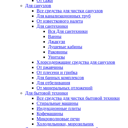
От сажи
Для санузлов
Все средства для чистки санузлов
Для канализационных труб
От известкового налета
Для сантехники
Вся Для сантехники
Ванны
Джакузи
Душевые кабины
Раковины
Унитазы
Хлорсодержащие средства для санузлов
От ржавчины
От плесени и грибка
Для банных комплексов
Для отбеливания
От минеральных отложений
Для бытовой техники
Все средства для чистки бытовой техники
Стиральные машины
Индукционные плиты
Кофемашины
Микроволновые печи
Холодильники, морозильник