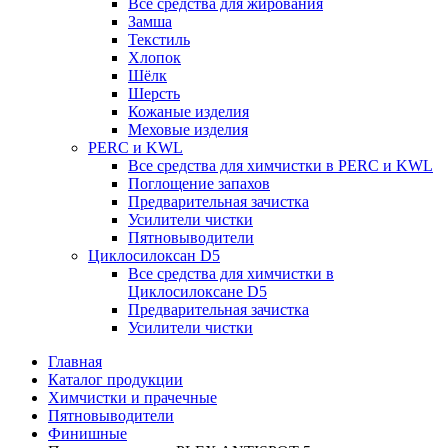
Все средства для жирования
Замша
Текстиль
Хлопок
Шёлк
Шерсть
Кожаные изделия
Меховые изделия
PERC и KWL
Все средства для химчистки в PERC и KWL
Поглощение запахов
Предварительная зачистка
Усилители чистки
Пятновыводители
Циклосилоксан D5
Все средства для химчистки в
Циклосилоксане D5
Предварительная зачистка
Усилители чистки
Главная
Каталог продукции
Химчистки и прачечные
Пятновыводители
Финишные