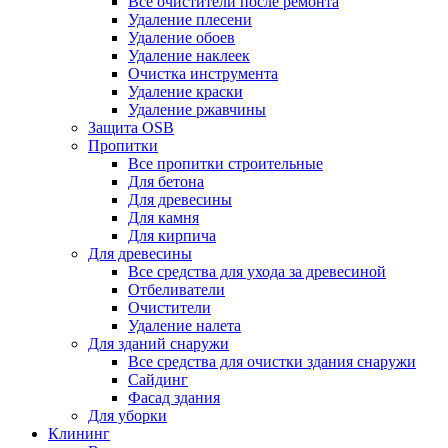
Все очистители после ремонта
Удаление плесени
Удаление обоев
Удаление наклеек
Очистка инструмента
Удаление краски
Удаление ржавчины
Защита OSB
Пропитки
Все пропитки строительные
Для бетона
Для древесины
Для камня
Для кирпича
Для древесины
Все средства для ухода за древесиной
Отбеливатели
Очистители
Удаление налета
Для зданий снаружи
Все средства для очистки здания снаружи
Сайдинг
Фасад здания
Для уборки
Клининг