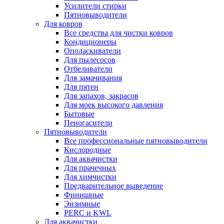
Усилители стирки
Пятновыводители
Для ковров
Все средства для чистки ковров
Кондиционеры
Ополаскиватели
Для пылесосов
Отбеливатели
Для замачивания
Для пятен
Для запахов, закрасов
Для моек высокого давления
Бытовые
Пеногасители
Пятновыводители
Все профессиональные пятновыводители
Кислородные
Для аквачистки
Для прачечных
Для химчистки
Предварительное выведение
Финишные
Энзимные
PERC и KWL
Для аквачистки