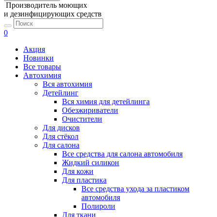
Производитель моющих
и дезинфицирующих средств
0
Акция
Новинки
Все товары
Автохимия
Вся автохимия
Детейлинг
Вся химия для детейлинга
Обезжириватели
Очистители
Для дисков
Для стёкол
Для салона
Все средства для салона автомобиля
Жидкий силикон
Для кожи
Для пластика
Все средства ухода за пластиком
автомобиля
Полироли
Для ткани