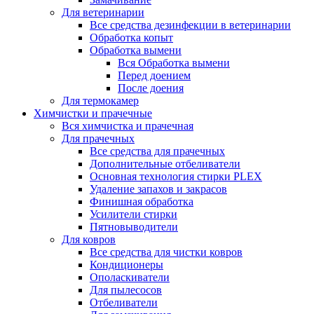
Для ветеринарии
Все средства дезинфекции в ветеринарии
Обработка копыт
Обработка вымени
Вся Обработка вымени
Перед доением
После доения
Для термокамер
Химчистки и прачечные
Вся химчистка и прачечная
Для прачечных
Все средства для прачечных
Дополнительные отбеливатели
Основная технология стирки PLEX
Удаление запахов и закрасов
Финишная обработка
Усилители стирки
Пятновыводители
Для ковров
Все средства для чистки ковров
Кондиционеры
Ополаскиватели
Для пылесосов
Отбеливатели