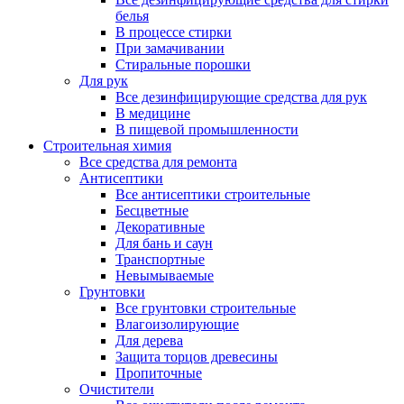
белья
В процессе стирки
При замачивании
Стиральные порошки
Для рук
Все дезинфицирующие средства для рук
В медицине
В пищевой промышленности
Строительная химия
Все средства для ремонта
Антисептики
Все антисептики строительные
Бесцветные
Декоративные
Для бань и саун
Транспортные
Невымываемые
Грунтовки
Все грунтовки строительные
Влагоизолирующие
Для дерева
Защита торцов древесины
Пропиточные
Очистители