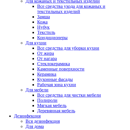
Для кожаных и текстильных изделий
Все средства ухода для кожаных и
текстильных изделий
Замша
Кожа
Нубук
Текстиль
Кондиционеры
Для кухни
Все средства для уборки кухни
От жира
От нагара
Стеклокерамика
Каменные поверхности
Керамика
Кухонные фасады
Рабочая зона кухни
Для мебели
Все средства для чистки мебели
Полироли
Мягкая мебель
Деревянная мебель
Дезинфекция
Вся дезинфекция
Для дома