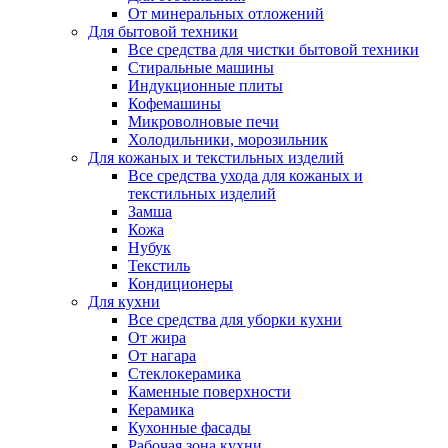
От минеральных отложений
Для бытовой техники
Все средства для чистки бытовой техники
Стиральные машины
Индукционные плиты
Кофемашины
Микроволновые печи
Холодильники, морозильник
Для кожаных и текстильных изделий
Все средства ухода для кожаных и
текстильных изделий
Замша
Кожа
Нубук
Текстиль
Кондиционеры
Для кухни
Все средства для уборки кухни
От жира
От нагара
Стеклокерамика
Каменные поверхности
Керамика
Кухонные фасады
Рабочая зона кухни