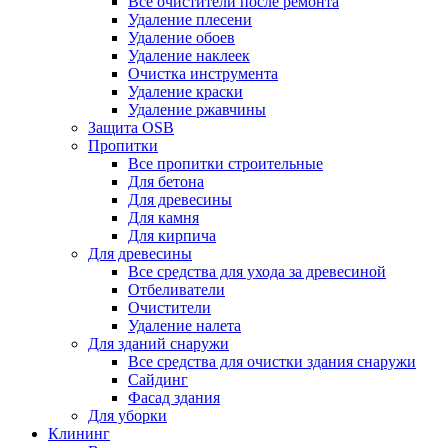
Все очистители после ремонта
Удаление плесени
Удаление обоев
Удаление наклеек
Очистка инструмента
Удаление краски
Удаление ржавчины
Защита OSB
Пропитки
Все пропитки строительные
Для бетона
Для древесины
Для камня
Для кирпича
Для древесины
Все средства для ухода за древесиной
Отбеливатели
Очистители
Удаление налета
Для зданий снаружи
Все средства для очистки здания снаружи
Сайдинг
Фасад здания
Для уборки
Клининг