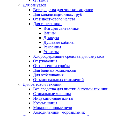
От сажи
Для санузлов
Все средства для чистки санузлов
Для канализационных труб
От известкового налета
Для сантехники
Вся Для сантехники
Ванны
Джакузи
Душевые кабины
Раковины
Унитазы
Хлорсодержащие средства для санузлов
От ржавчины
От плесени и грибка
Для банных комплексов
Для отбеливания
От минеральных отложений
Для бытовой техники
Все средства для чистки бытовой техники
Стиральные машины
Индукционные плиты
Кофемашины
Микроволновые печи
Холодильники, морозильник