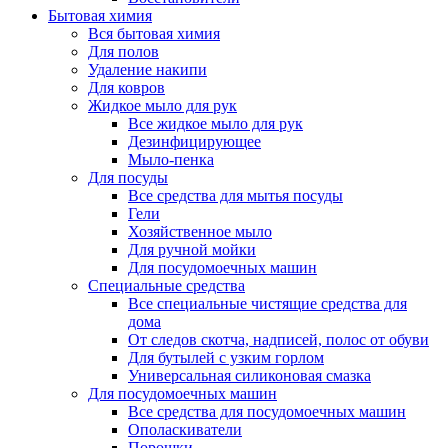
Бытовая химия
Вся бытовая химия
Для полов
Удаление накипи
Для ковров
Жидкое мыло для рук
Все жидкое мыло для рук
Дезинфицирующее
Мыло-пенка
Для посуды
Все средства для мытья посуды
Гели
Хозяйственное мыло
Для ручной мойки
Для посудомоечных машин
Специальные средства
Все специальные чистящие средства для
дома
От следов скотча, надписей, полос от обуви
Для бутылей с узким горлом
Универсальная силиконовая смазка
Для посудомоечных машин
Все средства для посудомоечных машин
Ополаскиватели
Порошки