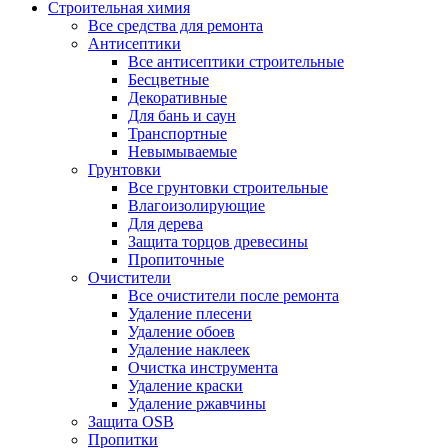
Строительная химия
Все средства для ремонта
Антисептики
Все антисептики строительные
Бесцветные
Декоративные
Для бань и саун
Транспортные
Невымываемые
Грунтовки
Все грунтовки строительные
Влагоизолирующие
Для дерева
Защита торцов древесины
Пропиточные
Очистители
Все очистители после ремонта
Удаление плесени
Удаление обоев
Удаление наклеек
Очистка инструмента
Удаление краски
Удаление ржавчины
Защита OSB
Пропитки