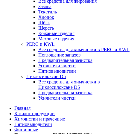
Все средства для жирования
Замша
Текстиль
Хлопок
Шёлк
Шерсть
Кожаные изделия
Меховые изделия
PERC и KWL
Все средства для химчистки в PERC и KWL
Поглощение запахов
Предварительная зачистка
Усилители чистки
Пятновыводители
Циклосилоксан D5
Все средства для химчистки в
Циклосилоксане D5
Предварительная зачистка
Усилители чистки
Главная
Каталог продукции
Химчистки и прачечные
Пятновыводители
Финишные