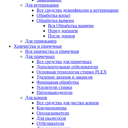
Для ветеринарии
Все средства дезинфекции в ветеринарии
Обработка копыт
Обработка вымени
Вся Обработка вымени
Перед доением
После доения
Для термокамер
Химчистки и прачечные
Вся химчистка и прачечная
Для прачечных
Все средства для прачечных
Дополнительные отбеливатели
Основная технология стирки PLEX
Удаление запахов и закрасов
Финишная обработка
Усилители стирки
Пятновыводители
Для ковров
Все средства для чистки ковров
Кондиционеры
Ополаскиватели
Для пылесосов
Отбеливатели