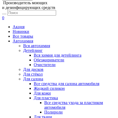
Производитель моющих
и дезинфицирующих средств
0
Акция
Новинки
Все товары
Автохимия
Вся автохимия
Детейлинг
Вся химия для детейлинга
Обезжириватели
Очистители
Для дисков
Для стёкол
Для салона
Все средства для салона автомобиля
Жидкий силикон
Для кожи
Для пластика
Все средства ухода за пластиком
автомобиля
Полироли
Для ткани