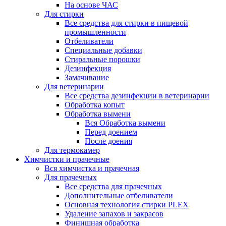
На основе ЧАС
Для стирки
Все средства для стирки в пищевой
промышленности
Отбеливатели
Специальные добавки
Стиральные порошки
Дезинфекция
Замачивание
Для ветеринарии
Все средства дезинфекции в ветеринарии
Обработка копыт
Обработка вымени
Вся Обработка вымени
Перед доением
После доения
Для термокамер
Химчистки и прачечные
Вся химчистка и прачечная
Для прачечных
Все средства для прачечных
Дополнительные отбеливатели
Основная технология стирки PLEX
Удаление запахов и закрасов
Финишная обработка