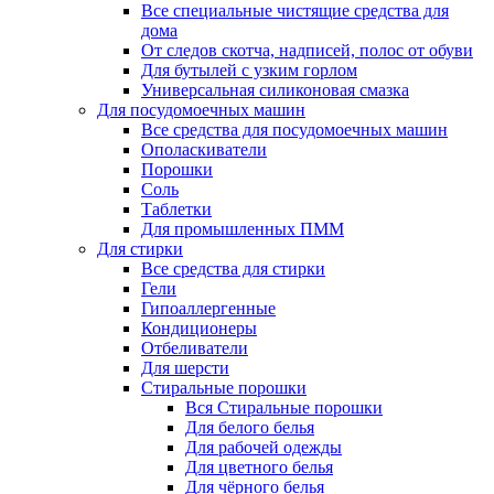
Все специальные чистящие средства для
дома
От следов скотча, надписей, полос от обуви
Для бутылей с узким горлом
Универсальная силиконовая смазка
Для посудомоечных машин
Все средства для посудомоечных машин
Ополаскиватели
Порошки
Соль
Таблетки
Для промышленных ПММ
Для стирки
Все средства для стирки
Гели
Гипоаллергенные
Кондиционеры
Отбеливатели
Для шерсти
Стиральные порошки
Вся Стиральные порошки
Для белого белья
Для рабочей одежды
Для цветного белья
Для чёрного белья