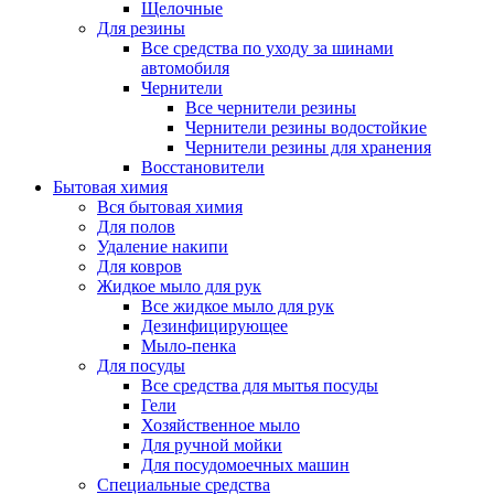
Щелочные
Для резины
Все средства по уходу за шинами
автомобиля
Чернители
Все чернители резины
Чернители резины водостойкие
Чернители резины для хранения
Восстановители
Бытовая химия
Вся бытовая химия
Для полов
Удаление накипи
Для ковров
Жидкое мыло для рук
Все жидкое мыло для рук
Дезинфицирующее
Мыло-пенка
Для посуды
Все средства для мытья посуды
Гели
Хозяйственное мыло
Для ручной мойки
Для посудомоечных машин
Специальные средства