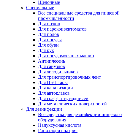
Щелочные
Специальные
Все специальные средства для пищевой
промышленности
Для стекол
Для пароконвектоматов
Для полов
Для посуды
Для обуви
Для рук
Для посудомоечных машин
Антиплесень
Для санузлов
Для холодильников
Для транспортировочных лент
Для ПЭТ тары
Для канализации
Для автоклавов
Для граффити, надписей
Для металлических поверхностей
Для дезинфекции
Все средства для дезинфекции пищевого
оборудования
Надуксусная кислота
Гипохлорит натрия