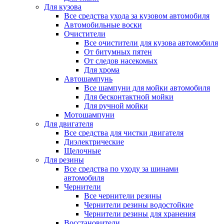
Для кузова
Все средства ухода за кузовом автомобиля
Автомобильные воски
Очистители
Все очистители для кузова автомобиля
От битумных пятен
От следов насекомых
Для хрома
Автошампунь
Все шампуни для мойки автомобиля
Для бесконтактной мойки
Для ручной мойки
Мотошампуни
Для двигателя
Все средства для чистки двигателя
Диэлектрические
Щелочные
Для резины
Все средства по уходу за шинами
автомобиля
Чернители
Все чернители резины
Чернители резины водостойкие
Чернители резины для хранения
Восстановители