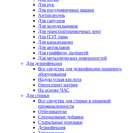
Для рук
Для посудомоечных машин
Антиплесень
Для санузлов
Для холодильников
Для транспортировочных лент
Для ПЭТ тары
Для канализации
Для автоклавов
Для граффити, надписей
Для металлических поверхностей
Для дезинфекции
Все средства для дезинфекции пищевого
оборудования
Надуксусная кислота
Гипохлорит натрия
На основе ЧАС
Для стирки
Все средства для стирки в пищевой
промышленности
Отбеливатели
Специальные добавки
Стиральные порошки
Дезинфекция
Замачивание