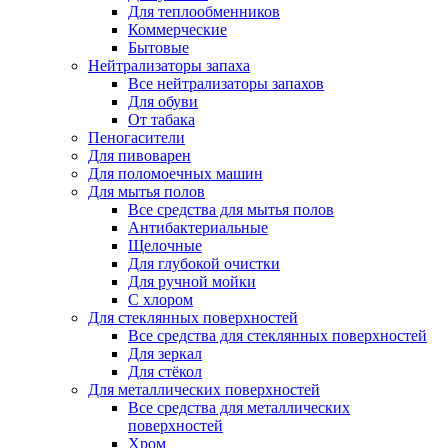
Для теплообменников
Коммерческие
Бытовые
Нейтрализаторы запаха
Все нейтрализаторы запахов
Для обуви
От табака
Пеногасители
Для пивоварен
Для поломоечных машин
Для мытья полов
Все средства для мытья полов
Антибактериальные
Щелочные
Для глубокой очистки
Для ручной мойки
С хлором
Для стеклянных поверхностей
Все средства для стеклянных поверхностей
Для зеркал
Для стёкол
Для металлических поверхностей
Все средства для металлических
поверхностей
Хром