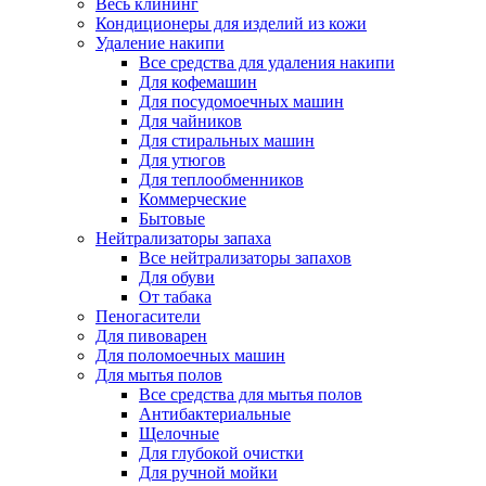
Весь клининг
Кондиционеры для изделий из кожи
Удаление накипи
Все средства для удаления накипи
Для кофемашин
Для посудомоечных машин
Для чайников
Для стиральных машин
Для утюгов
Для теплообменников
Коммерческие
Бытовые
Нейтрализаторы запаха
Все нейтрализаторы запахов
Для обуви
От табака
Пеногасители
Для пивоварен
Для поломоечных машин
Для мытья полов
Все средства для мытья полов
Антибактериальные
Щелочные
Для глубокой очистки
Для ручной мойки