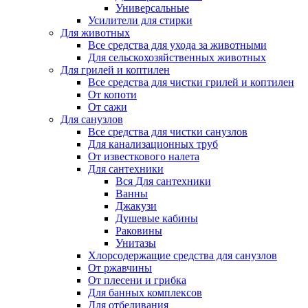
Универсальные
Усилители для стирки
Для животных
Все средства для ухода за животными
Для сельскохозяйственных животных
Для грилей и коптилен
Все средства для чистки грилей и коптилен
От копоти
От сажи
Для санузлов
Все средства для чистки санузлов
Для канализационных труб
От известкового налета
Для сантехники
Вся Для сантехники
Ванны
Джакузи
Душевые кабины
Раковины
Унитазы
Хлорсодержащие средства для санузлов
От ржавчины
От плесени и грибка
Для банных комплексов
Для отбеливания