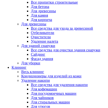
Все пропитки строительные
Для бетона
Для древесины
Для камня
Для кирпича
Для древесины
Все средства для ухода за древесиной
Отбеливатели
Очистители
Удаление налета
Для зданий снаружи
Все средства для очистки здания снаружи
Сайдинг
Фасад здания
Для уборки
Клининг
Весь клининг
Кондиционеры для изделий из кожи
Удаление накипи
Все средства для удаления накипи
Для кофемашин
Для посудомоечных машин
Для чайников
Для стиральных машин
Для утюгов