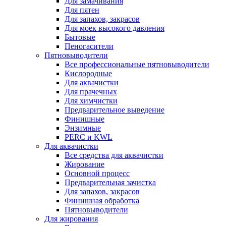
Для замачивания
Для пятен
Для запахов, закрасов
Для моек высокого давления
Бытовые
Пеногасители
Пятновыводители
Все профессиональные пятновыводители
Кислородные
Для аквачистки
Для прачечных
Для химчистки
Предварительное выведение
Финишные
Энзимные
PERC и KWL
Для аквачистки
Все средства для аквачистки
Жирование
Основной процесс
Предварительная зачистка
Для запахов, закрасов
Финишная обработка
Пятновыводители
Для жирования