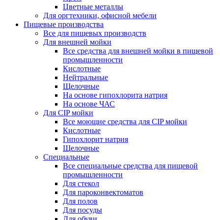
Цветные металлы
Для оргтехники, офисной мебели
Пищевые производства
Все для пищевых производств
Для внешней мойки
Все средства для внешней мойки в пищевой
промышленности
Кислотные
Нейтральные
Щелочные
На основе гипохлорита натрия
На основе ЧАС
Для CIP мойки
Все моющие средства для CIP мойки
Кислотные
Гипохлорит натрия
Щелочные
Специальные
Все специальные средства для пищевой
промышленности
Для стекол
Для пароконвектоматов
Для полов
Для посуды
Для обуви