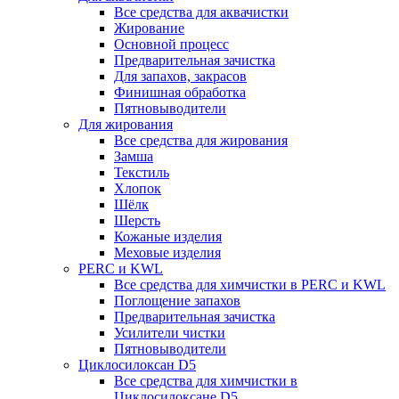
Все средства для аквачистки
Жирование
Основной процесс
Предварительная зачистка
Для запахов, закрасов
Финишная обработка
Пятновыводители
Для жирования
Все средства для жирования
Замша
Текстиль
Хлопок
Шёлк
Шерсть
Кожаные изделия
Меховые изделия
PERC и KWL
Все средства для химчистки в PERC и KWL
Поглощение запахов
Предварительная зачистка
Усилители чистки
Пятновыводители
Циклосилоксан D5
Все средства для химчистки в
Циклосилоксане D5