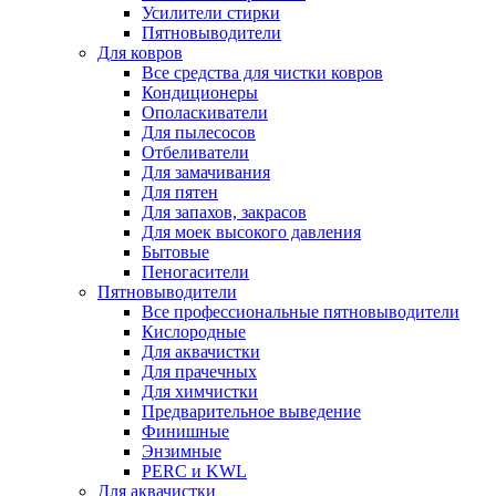
Усилители стирки
Пятновыводители
Для ковров
Все средства для чистки ковров
Кондиционеры
Ополаскиватели
Для пылесосов
Отбеливатели
Для замачивания
Для пятен
Для запахов, закрасов
Для моек высокого давления
Бытовые
Пеногасители
Пятновыводители
Все профессиональные пятновыводители
Кислородные
Для аквачистки
Для прачечных
Для химчистки
Предварительное выведение
Финишные
Энзимные
PERC и KWL
Для аквачистки