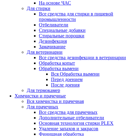
На основе ЧАС
Для стирки
Все средства для стирки в пищевой
промышленности
Отбеливатели
Специальные добавки
Стиральные порошки
Дезинфекция
Замачивание
Для ветеринарии
Все средства дезинфекции в ветеринарии
Обработка копыт
Обработка вымени
Вся Обработка вымени
Перед доением
После доения
Для термокамер
Химчистки и прачечные
Вся химчистка и прачечная
Для прачечных
Все средства для прачечных
Дополнительные отбеливатели
Основная технология стирки PLEX
Удаление запахов и закрасов
Финишная обработка