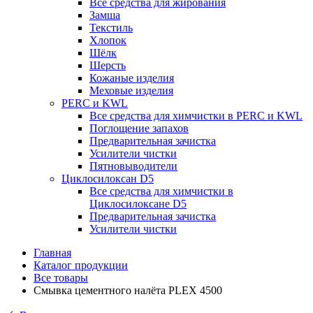
Все средства для жирования
Замша
Текстиль
Хлопок
Шёлк
Шерсть
Кожаные изделия
Меховые изделия
PERC и KWL
Все средства для химчистки в PERC и KWL
Поглощение запахов
Предварительная зачистка
Усилители чистки
Пятновыводители
Циклосилоксан D5
Все средства для химчистки в
Циклосилоксане D5
Предварительная зачистка
Усилители чистки
Главная
Каталог продукции
Все товары
Смывка цементного налёта PLEX 4500