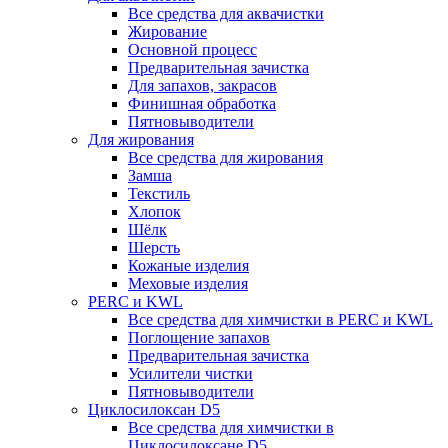
Все средства для аквачистки
Жирование
Основной процесс
Предварительная зачистка
Для запахов, закрасов
Финишная обработка
Пятновыводители
Для жирования
Все средства для жирования
Замша
Текстиль
Хлопок
Шёлк
Шерсть
Кожаные изделия
Меховые изделия
PERC и KWL
Все средства для химчистки в PERC и KWL
Поглощение запахов
Предварительная зачистка
Усилители чистки
Пятновыводители
Циклосилоксан D5
Все средства для химчистки в
Циклосилоксане D5