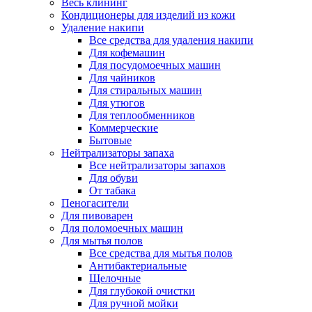
Весь клининг
Кондиционеры для изделий из кожи
Удаление накипи
Все средства для удаления накипи
Для кофемашин
Для посудомоечных машин
Для чайников
Для стиральных машин
Для утюгов
Для теплообменников
Коммерческие
Бытовые
Нейтрализаторы запаха
Все нейтрализаторы запахов
Для обуви
От табака
Пеногасители
Для пивоварен
Для поломоечных машин
Для мытья полов
Все средства для мытья полов
Антибактериальные
Щелочные
Для глубокой очистки
Для ручной мойки