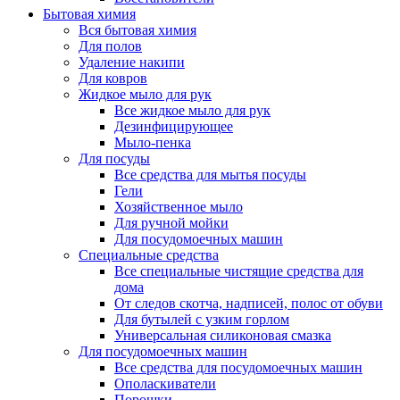
Бытовая химия
Вся бытовая химия
Для полов
Удаление накипи
Для ковров
Жидкое мыло для рук
Все жидкое мыло для рук
Дезинфицирующее
Мыло-пенка
Для посуды
Все средства для мытья посуды
Гели
Хозяйственное мыло
Для ручной мойки
Для посудомоечных машин
Специальные средства
Все специальные чистящие средства для
дома
От следов скотча, надписей, полос от обуви
Для бутылей с узким горлом
Универсальная силиконовая смазка
Для посудомоечных машин
Все средства для посудомоечных машин
Ополаскиватели
Порошки