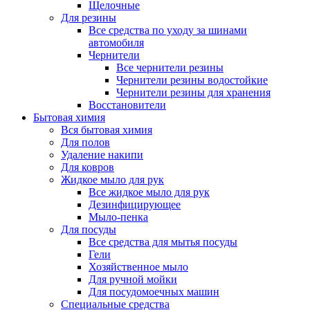
Щелочные
Для резины
Все средства по уходу за шинами
автомобиля
Чернители
Все чернители резины
Чернители резины водостойкие
Чернители резины для хранения
Восстановители
Бытовая химия
Вся бытовая химия
Для полов
Удаление накипи
Для ковров
Жидкое мыло для рук
Все жидкое мыло для рук
Дезинфицирующее
Мыло-пенка
Для посуды
Все средства для мытья посуды
Гели
Хозяйственное мыло
Для ручной мойки
Для посудомоечных машин
Специальные средства