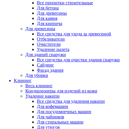
Все пропитки строительные
Для бетона
Для древесины
Для камня
Для кирпича
Для древесины
Все средства для ухода за древесиной
Отбеливатели
Очистители
Удаление налета
Для зданий снаружи
Все средства для очистки здания снаружи
Сайдинг
Фасад здания
Для уборки
Клининг
Весь клининг
Кондиционеры для изделий из кожи
Удаление накипи
Все средства для удаления накипи
Для кофемашин
Для посудомоечных машин
Для чайников
Для стиральных машин
Для утюгов