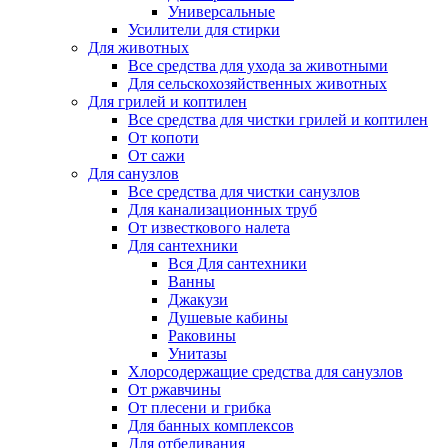
Универсальные
Усилители для стирки
Для животных
Все средства для ухода за животными
Для сельскохозяйственных животных
Для грилей и коптилен
Все средства для чистки грилей и коптилен
От копоти
От сажи
Для санузлов
Все средства для чистки санузлов
Для канализационных труб
От известкового налета
Для сантехники
Вся Для сантехники
Ванны
Джакузи
Душевые кабины
Раковины
Унитазы
Хлорсодержащие средства для санузлов
От ржавчины
От плесени и грибка
Для банных комплексов
Для отбеливания