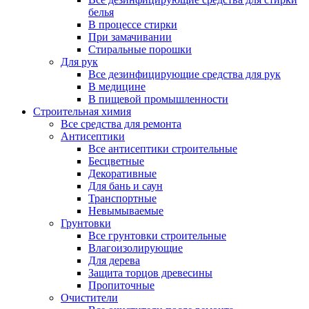
белья
В процессе стирки
При замачивании
Стиральные порошки
Для рук
Все дезинфицирующие средства для рук
В медицине
В пищевой промышленности
Строительная химия
Все средства для ремонта
Антисептики
Все антисептики строительные
Бесцветные
Декоративные
Для бань и саун
Транспортные
Невымываемые
Грунтовки
Все грунтовки строительные
Влагоизолирующие
Для дерева
Защита торцов древесины
Пропиточные
Очистители