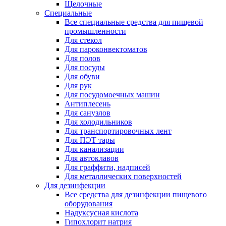
Щелочные
Специальные
Все специальные средства для пищевой
промышленности
Для стекол
Для пароконвектоматов
Для полов
Для посуды
Для обуви
Для рук
Для посудомоечных машин
Антиплесень
Для санузлов
Для холодильников
Для транспортировочных лент
Для ПЭТ тары
Для канализации
Для автоклавов
Для граффити, надписей
Для металлических поверхностей
Для дезинфекции
Все средства для дезинфекции пищевого
оборудования
Надуксусная кислота
Гипохлорит натрия