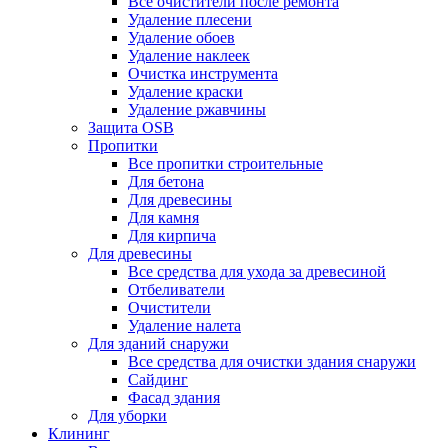
Все очистители после ремонта
Удаление плесени
Удаление обоев
Удаление наклеек
Очистка инструмента
Удаление краски
Удаление ржавчины
Защита OSB
Пропитки
Все пропитки строительные
Для бетона
Для древесины
Для камня
Для кирпича
Для древесины
Все средства для ухода за древесиной
Отбеливатели
Очистители
Удаление налета
Для зданий снаружи
Все средства для очистки здания снаружи
Сайдинг
Фасад здания
Для уборки
Клининг