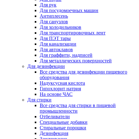
Для рук
Для посудомоечных машин
Антиплесень
Для санузлов
Для холодильников
Для транспортировочных лент
Для ПЭТ тары
Для канализации
Для автоклавов
Для граффити, надписей
Для металлических поверхностей
Для дезинфекции
Все средства для дезинфекции пищевого
оборудования
Надуксусная кислота
Гипохлорит натрия
На основе ЧАС
Для стирки
Все средства для стирки в пищевой
промышленности
Отбеливатели
Специальные добавки
Стиральные порошки
Дезинфекция
Замачивание