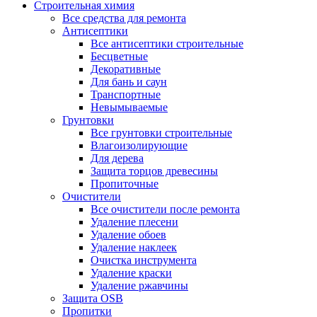
Строительная химия
Все средства для ремонта
Антисептики
Все антисептики строительные
Бесцветные
Декоративные
Для бань и саун
Транспортные
Невымываемые
Грунтовки
Все грунтовки строительные
Влагоизолирующие
Для дерева
Защита торцов древесины
Пропиточные
Очистители
Все очистители после ремонта
Удаление плесени
Удаление обоев
Удаление наклеек
Очистка инструмента
Удаление краски
Удаление ржавчины
Защита OSB
Пропитки