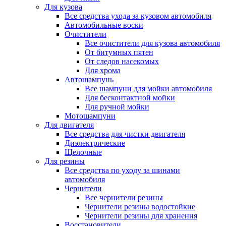
Для кузова
Все средства ухода за кузовом автомобиля
Автомобильные воски
Очистители
Все очистители для кузова автомобиля
От битумных пятен
От следов насекомых
Для хрома
Автошампунь
Все шампуни для мойки автомобиля
Для бесконтактной мойки
Для ручной мойки
Мотошампуни
Для двигателя
Все средства для чистки двигателя
Диэлектрические
Щелочные
Для резины
Все средства по уходу за шинами
автомобиля
Чернители
Все чернители резины
Чернители резины водостойкие
Чернители резины для хранения
Восстановители