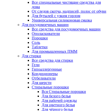
Все специальные чистящие средства для
дома
От следов скотча, надписей, полос от обуви
Для бутылей с узким горлом
Универсальная силиконовая смазка
Для посудомоечных машин
Все средства для посудомоечных машин
Ополаскиватели
Порошки
Соль
Таблетки
Для промышленных ПММ
Для стирки
Все средства для стирки
Гели
Гипоаллергенные
Кондиционеры
Отбеливатели
Для шерсти
Стиральные порошки
Вся Стиральные порошки
Для белого белья
Для рабочей одежды
Для цветного белья
Для чёрного белья