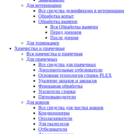
Для ветеринарии
Все средства дезинфекции в ветеринарии
Обработка копыт
Обработка вымени
Вся Обработка вымени
Перед доением
После доения
Для термокамер
Химчистки и прачечные
Вся химчистка и прачечная
Для прачечных
Все средства для прачечных
Дополнительные отбеливатели
Основная технология стирки PLEX
Удаление запахов и закрасов
Финишная обработка
Усилители стирки
Пятновыводители
Для ковров
Все средства для чистки ковров
Кондиционеры
Ополаскиватели
Для пылесосов
Отбеливатели