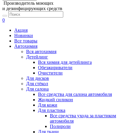
Производитель моющих
и дезинфицирующих средств
0
Акция
Новинки
Все товары
Автохимия
Вся автохимия
Детейлинг
Вся химия для детейлинга
Обезжириватели
Очистители
Для дисков
Для стёкол
Для салона
Все средства для салона автомобиля
Жидкий силикон
Для кожи
Для пластика
Все средства ухода за пластиком
автомобиля
Полироли
Для ткани