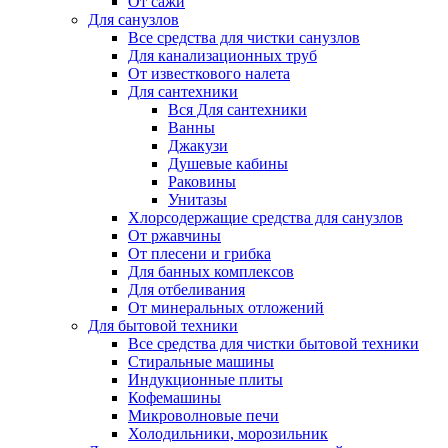
От сажи
Для санузлов
Все средства для чистки санузлов
Для канализационных труб
От известкового налета
Для сантехники
Вся Для сантехники
Ванны
Джакузи
Душевые кабины
Раковины
Унитазы
Хлорсодержащие средства для санузлов
От ржавчины
От плесени и грибка
Для банных комплексов
Для отбеливания
От минеральных отложений
Для бытовой техники
Все средства для чистки бытовой техники
Стиральные машины
Индукционные плиты
Кофемашины
Микроволновые печи
Холодильники, морозильник