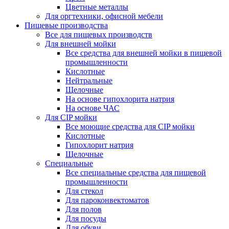
Цветные металлы
Для оргтехники, офисной мебели
Пищевые производства
Все для пищевых производств
Для внешней мойки
Все средства для внешней мойки в пищевой
промышленности
Кислотные
Нейтральные
Щелочные
На основе гипохлорита натрия
На основе ЧАС
Для CIP мойки
Все моющие средства для CIP мойки
Кислотные
Гипохлорит натрия
Щелочные
Специальные
Все специальные средства для пищевой
промышленности
Для стекол
Для пароконвектоматов
Для полов
Для посуды
Для обуви