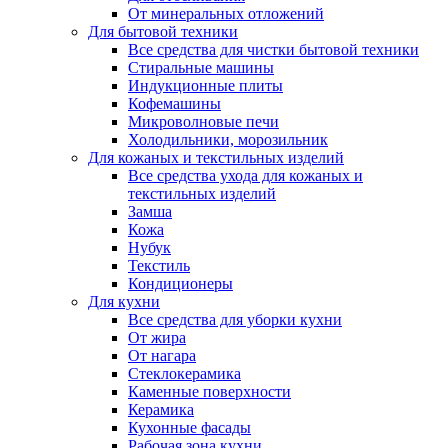
От минеральных отложений
Для бытовой техники
Все средства для чистки бытовой техники
Стиральные машины
Индукционные плиты
Кофемашины
Микроволновые печи
Холодильники, морозильник
Для кожаных и текстильных изделий
Все средства ухода для кожаных и
текстильных изделий
Замша
Кожа
Нубук
Текстиль
Кондиционеры
Для кухни
Все средства для уборки кухни
От жира
От нагара
Стеклокерамика
Каменные поверхности
Керамика
Кухонные фасады
Рабочая зона кухни