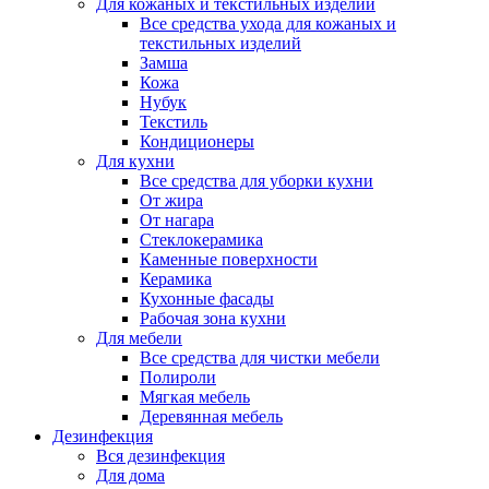
Для кожаных и текстильных изделий
Все средства ухода для кожаных и
текстильных изделий
Замша
Кожа
Нубук
Текстиль
Кондиционеры
Для кухни
Все средства для уборки кухни
От жира
От нагара
Стеклокерамика
Каменные поверхности
Керамика
Кухонные фасады
Рабочая зона кухни
Для мебели
Все средства для чистки мебели
Полироли
Мягкая мебель
Деревянная мебель
Дезинфекция
Вся дезинфекция
Для дома