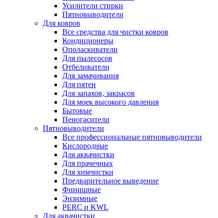
Усилители стирки
Пятновыводители
Для ковров
Все средства для чистки ковров
Кондиционеры
Ополаскиватели
Для пылесосов
Отбеливатели
Для замачивания
Для пятен
Для запахов, закрасов
Для моек высокого давления
Бытовые
Пеногасители
Пятновыводители
Все профессиональные пятновыводители
Кислородные
Для аквачистки
Для прачечных
Для химчистки
Предварительное выведение
Финишные
Энзимные
PERC и KWL
Для аквачистки