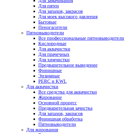
Для замачивания
Для пятен
Для запахов, закрасов
Для моек высокого давления
Бытовые
Пеногасители
Пятновыводители
Все профессиональные пятновыводители
Кислородные
Для аквачистки
Для прачечных
Для химчистки
Предварительное выведение
Финишные
Энзимные
PERC и KWL
Для аквачистки
Все средства для аквачистки
Жирование
Основной процесс
Предварительная зачистка
Для запахов, закрасов
Финишная обработка
Пятновыводители
Для жирования