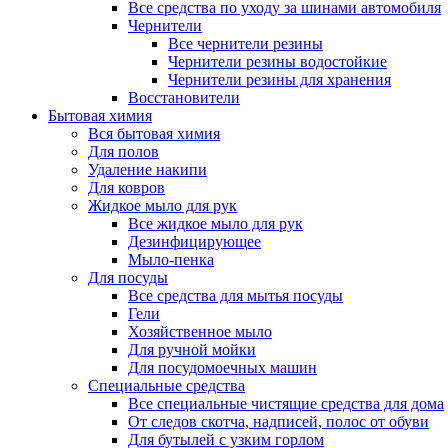
Все средства по уходу за шинами автомобиля
Чернители
Все чернители резины
Чернители резины водостойкие
Чернители резины для хранения
Восстановители
Бытовая химия
Вся бытовая химия
Для полов
Удаление накипи
Для ковров
Жидкое мыло для рук
Все жидкое мыло для рук
Дезинфицирующее
Мыло-пенка
Для посуды
Все средства для мытья посуды
Гели
Хозяйственное мыло
Для ручной мойки
Для посудомоечных машин
Специальные средства
Все специальные чистящие средства для дома
От следов скотча, надписей, полос от обуви
Для бутылей с узким горлом