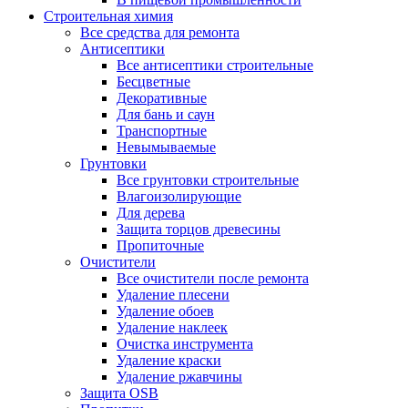
Строительная химия
Все средства для ремонта
Антисептики
Все антисептики строительные
Бесцветные
Декоративные
Для бань и саун
Транспортные
Невымываемые
Грунтовки
Все грунтовки строительные
Влагоизолирующие
Для дерева
Защита торцов древесины
Пропиточные
Очистители
Все очистители после ремонта
Удаление плесени
Удаление обоев
Удаление наклеек
Очистка инструмента
Удаление краски
Удаление ржавчины
Защита OSB