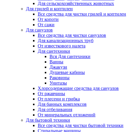
Для сельскохозяйственных животных
Для грилей и коптилен
Все средства для чистки грилей и коптилен
От копоти
От сажи
Для санузлов
Все средства для чистки санузлов
Для канализационных труб
От известкового налета
Для сантехники
Вся Для сантехники
Ванны
Джакузи
Душевые кабины
Раковины
Унитазы
Хлорсодержащие средства для санузлов
От ржавчины
От плесени и грибка
Для банных комплексов
Для отбеливания
От минеральных отложений
Для бытовой техники
Все средства для чистки бытовой техники
Стиральные машины