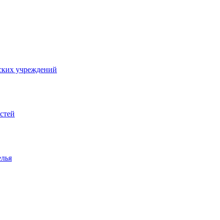
ских учреждений
стей
елья