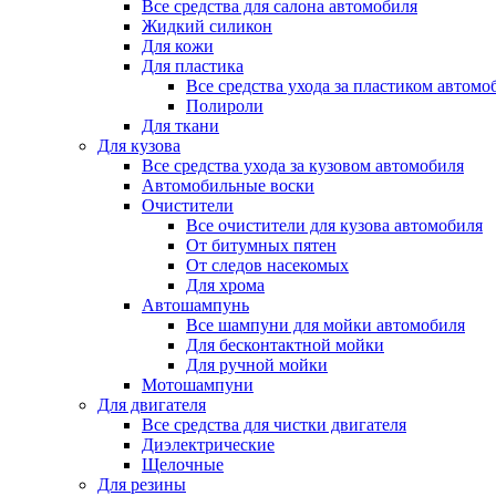
Все средства для салона автомобиля
Жидкий силикон
Для кожи
Для пластика
Все средства ухода за пластиком автомо
Полироли
Для ткани
Для кузова
Все средства ухода за кузовом автомобиля
Автомобильные воски
Очистители
Все очистители для кузова автомобиля
От битумных пятен
От следов насекомых
Для хрома
Автошампунь
Все шампуни для мойки автомобиля
Для бесконтактной мойки
Для ручной мойки
Мотошампуни
Для двигателя
Все средства для чистки двигателя
Диэлектрические
Щелочные
Для резины