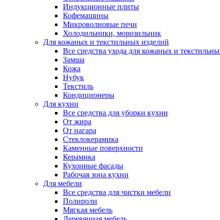
Индукционные плиты
Кофемашины
Микроволновые печи
Холодильники, морозильник
Для кожаных и текстильных изделий
Все средства ухода для кожаных и текстильн
Замша
Кожа
Нубук
Текстиль
Кондиционеры
Для кухни
Все средства для уборки кухни
От жира
От нагара
Стеклокерамика
Каменные поверхности
Керамика
Кухонные фасады
Рабочая зона кухни
Для мебели
Все средства для чистки мебели
Полироли
Мягкая мебель
Деревянная мебель