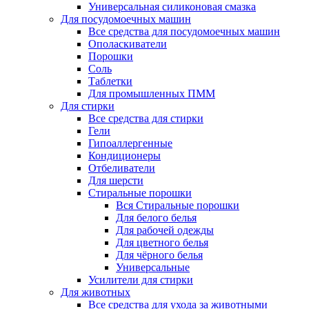
Универсальная силиконовая смазка
Для посудомоечных машин
Все средства для посудомоечных машин
Ополаскиватели
Порошки
Соль
Таблетки
Для промышленных ПММ
Для стирки
Все средства для стирки
Гели
Гипоаллергенные
Кондиционеры
Отбеливатели
Для шерсти
Стиральные порошки
Вся Стиральные порошки
Для белого белья
Для рабочей одежды
Для цветного белья
Для чёрного белья
Универсальные
Усилители для стирки
Для животных
Все средства для ухода за животными