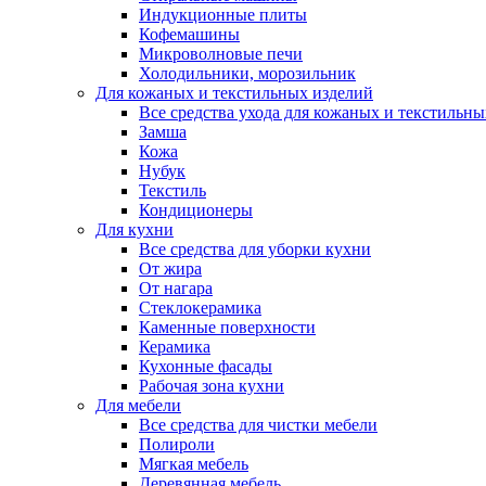
Индукционные плиты
Кофемашины
Микроволновые печи
Холодильники, морозильник
Для кожаных и текстильных изделий
Все средства ухода для кожаных и текстильн
Замша
Кожа
Нубук
Текстиль
Кондиционеры
Для кухни
Все средства для уборки кухни
От жира
От нагара
Стеклокерамика
Каменные поверхности
Керамика
Кухонные фасады
Рабочая зона кухни
Для мебели
Все средства для чистки мебели
Полироли
Мягкая мебель
Деревянная мебель