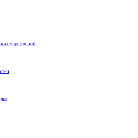
ских учреждений
стей
елья