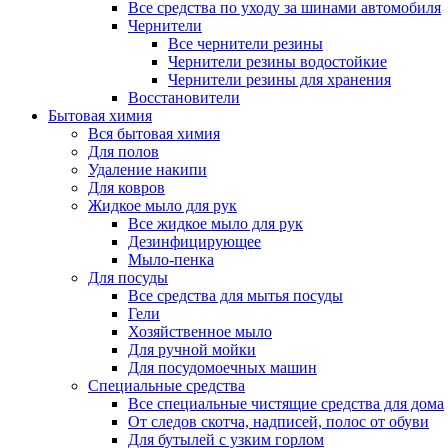
Все средства по уходу за шинами автомобиля
Чернители
Все чернители резины
Чернители резины водостойкие
Чернители резины для хранения
Восстановители
Бытовая химия
Вся бытовая химия
Для полов
Удаление накипи
Для ковров
Жидкое мыло для рук
Все жидкое мыло для рук
Дезинфицирующее
Мыло-пенка
Для посуды
Все средства для мытья посуды
Гели
Хозяйственное мыло
Для ручной мойки
Для посудомоечных машин
Специальные средства
Все специальные чистящие средства для дома
От следов скотча, надписей, полос от обуви
Для бутылей с узким горлом