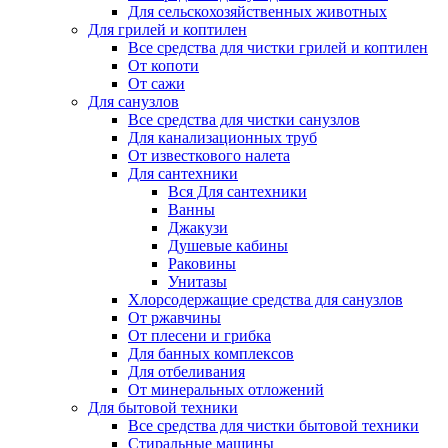
Для сельскохозяйственных животных
Для грилей и коптилен
Все средства для чистки грилей и коптилен
От копоти
От сажи
Для санузлов
Все средства для чистки санузлов
Для канализационных труб
От известкового налета
Для сантехники
Вся Для сантехники
Ванны
Джакузи
Душевые кабины
Раковины
Унитазы
Хлорсодержащие средства для санузлов
От ржавчины
От плесени и грибка
Для банных комплексов
Для отбеливания
От минеральных отложений
Для бытовой техники
Все средства для чистки бытовой техники
Стиральные машины