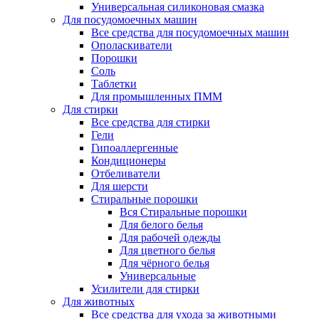
Универсальная силиконовая смазка
Для посудомоечных машин
Все средства для посудомоечных машин
Ополаскиватели
Порошки
Соль
Таблетки
Для промышленных ПММ
Для стирки
Все средства для стирки
Гели
Гипоаллергенные
Кондиционеры
Отбеливатели
Для шерсти
Стиральные порошки
Вся Стиральные порошки
Для белого белья
Для рабочей одежды
Для цветного белья
Для чёрного белья
Универсальные
Усилители для стирки
Для животных
Все средства для ухода за животными