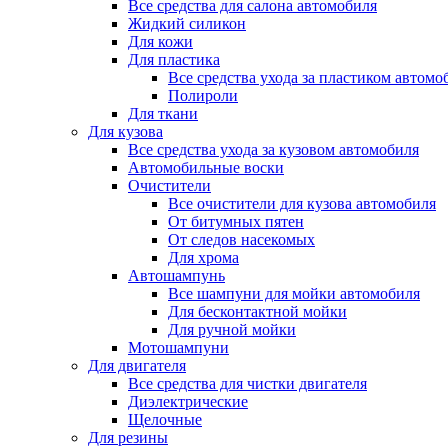
Все средства для салона автомобиля
Жидкий силикон
Для кожи
Для пластика
Все средства ухода за пластиком автомо
Полироли
Для ткани
Для кузова
Все средства ухода за кузовом автомобиля
Автомобильные воски
Очистители
Все очистители для кузова автомобиля
От битумных пятен
От следов насекомых
Для хрома
Автошампунь
Все шампуни для мойки автомобиля
Для бесконтактной мойки
Для ручной мойки
Мотошампуни
Для двигателя
Все средства для чистки двигателя
Диэлектрические
Щелочные
Для резины