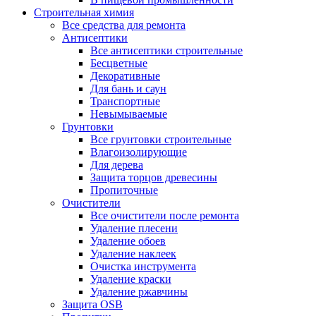
Строительная химия
Все средства для ремонта
Антисептики
Все антисептики строительные
Бесцветные
Декоративные
Для бань и саун
Транспортные
Невымываемые
Грунтовки
Все грунтовки строительные
Влагоизолирующие
Для дерева
Защита торцов древесины
Пропиточные
Очистители
Все очистители после ремонта
Удаление плесени
Удаление обоев
Удаление наклеек
Очистка инструмента
Удаление краски
Удаление ржавчины
Защита OSB