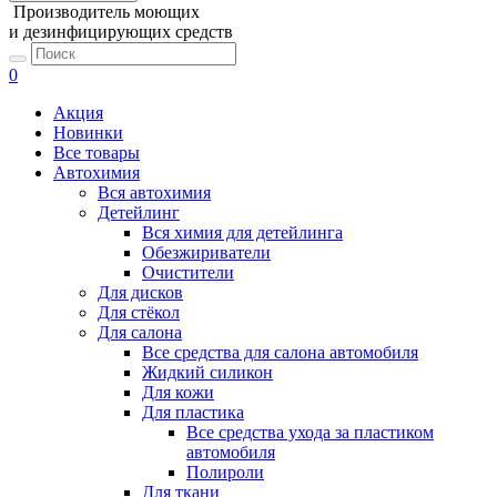
Производитель моющих
и дезинфицирующих средств
0
Акция
Новинки
Все товары
Автохимия
Вся автохимия
Детейлинг
Вся химия для детейлинга
Обезжириватели
Очистители
Для дисков
Для стёкол
Для салона
Все средства для салона автомобиля
Жидкий силикон
Для кожи
Для пластика
Все средства ухода за пластиком
автомобиля
Полироли
Для ткани