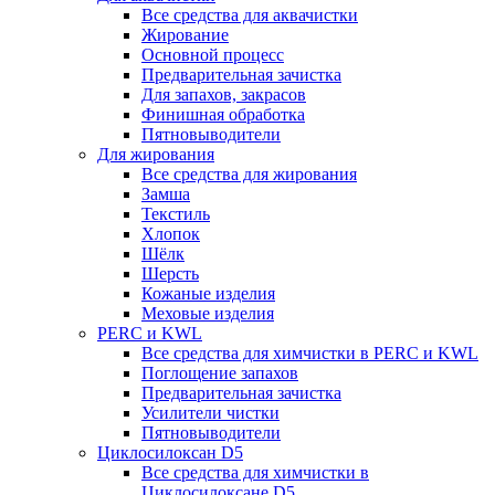
Все средства для аквачистки
Жирование
Основной процесс
Предварительная зачистка
Для запахов, закрасов
Финишная обработка
Пятновыводители
Для жирования
Все средства для жирования
Замша
Текстиль
Хлопок
Шёлк
Шерсть
Кожаные изделия
Меховые изделия
PERC и KWL
Все средства для химчистки в PERC и KWL
Поглощение запахов
Предварительная зачистка
Усилители чистки
Пятновыводители
Циклосилоксан D5
Все средства для химчистки в
Циклосилоксане D5