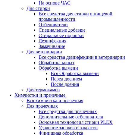
На основе ЧАС
Для стирки
Все средства для стирки в пищевой
промышленности
Отбеливатели
Специальные добавки
Стиральные порошки
Дезинфекция
Замачивание
Для ветеринарии
Все средства дезинфекции в ветеринарии
Обработка копыт
Обработка вымени
Вся Обработка вымени
Перед доением
После доения
Для термокамер
Химчистки и прачечные
Вся химчистка и прачечная
Для прачечных
Все средства для прачечных
Дополнительные отбеливатели
Основная технология стирки PLEX
Удаление запахов и закрасов
Финишная обработка