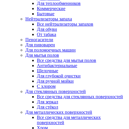
Для теплообменников
Коммерческие
Бытовые
Нейтрализаторы запаха
Все нейтрализаторы запахов
Для обуви
От табака
Пеногасители
Для пивоварен
Для поломоечных машин
Для мытья полов
Все средства для мытья полов
Антибактериальные
Щелочные
Для глубокой очистки
Для ручной мойки
С хлором
Для стеклянных поверхностей
Все средства для стеклянных поверхностей
Для зеркал
Для стёкол
Для металлических поверхностей
Все средства для металлических
поверхностей
Хром