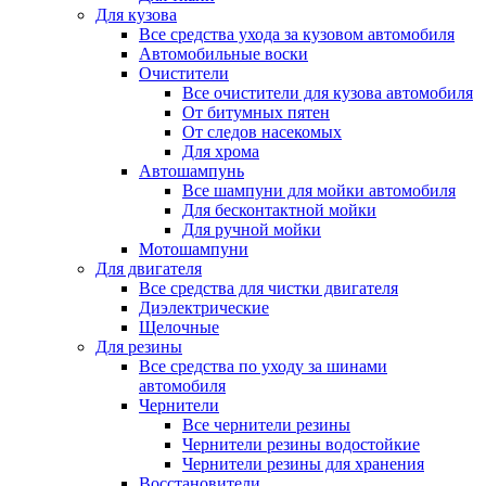
Для кузова
Все средства ухода за кузовом автомобиля
Автомобильные воски
Очистители
Все очистители для кузова автомобиля
От битумных пятен
От следов насекомых
Для хрома
Автошампунь
Все шампуни для мойки автомобиля
Для бесконтактной мойки
Для ручной мойки
Мотошампуни
Для двигателя
Все средства для чистки двигателя
Диэлектрические
Щелочные
Для резины
Все средства по уходу за шинами
автомобиля
Чернители
Все чернители резины
Чернители резины водостойкие
Чернители резины для хранения
Восстановители