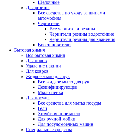
Щелочные
Для резины
Все средства по уходу за шинами
автомобиля
Чернители
Все чернители резины
Чернители резины водостойкие
Чернители резины для хранения
Восстановители
Бытовая химия
Вся бытовая химия
Для полов
Удаление накипи
Для ковров
Жидкое мыло для рук
Все жидкое мыло для рук
Дезинфицирующее
Мыло-пенка
Для посуды
Все средства для мытья посуды
Гели
Хозяйственное мыло
Для ручной мойки
Для посудомоечных машин
Специальные средства