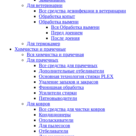
Для ветеринарии
Все средства дезинфекции в ветеринарии
Обработка копыт
Обработка вымени
Вся Обработка вымени
Перед доением
После доения
Для термокамер
Химчистки и прачечные
Вся химчистка и прачечная
Для прачечных
Все средства для прачечных
Дополнительные отбеливатели
Основная технология стирки PLEX
Удаление запахов и закрасов
Финишная обработка
Усилители стирки
Пятновыводители
Для ковров
Все средства для чистки ковров
Кондиционеры
Ополаскиватели
Для пылесосов
Отбеливатели