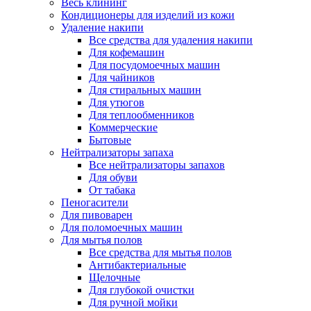
Весь клининг
Кондиционеры для изделий из кожи
Удаление накипи
Все средства для удаления накипи
Для кофемашин
Для посудомоечных машин
Для чайников
Для стиральных машин
Для утюгов
Для теплообменников
Коммерческие
Бытовые
Нейтрализаторы запаха
Все нейтрализаторы запахов
Для обуви
От табака
Пеногасители
Для пивоварен
Для поломоечных машин
Для мытья полов
Все средства для мытья полов
Антибактериальные
Щелочные
Для глубокой очистки
Для ручной мойки