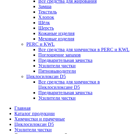
Все средства для жирования
Замша
Текстиль
Хлопок
Шёлк
Шерсть
Кожаные изделия
Меховые изделия
PERC и KWL
Все средства для химчистки в PERC и KWL
Поглощение запахов
Предварительная зачистка
Усилители чистки
Пятновыводители
Циклосилоксан D5
Все средства для химчистки в
Циклосилоксане D5
Предварительная зачистка
Усилители чистки
Главная
Каталог продукции
Химчистки и прачечные
Циклосилоксан D5
Усилители чистки