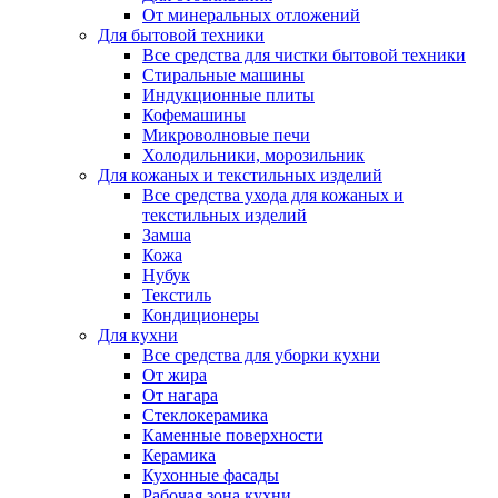
От минеральных отложений
Для бытовой техники
Все средства для чистки бытовой техники
Стиральные машины
Индукционные плиты
Кофемашины
Микроволновые печи
Холодильники, морозильник
Для кожаных и текстильных изделий
Все средства ухода для кожаных и
текстильных изделий
Замша
Кожа
Нубук
Текстиль
Кондиционеры
Для кухни
Все средства для уборки кухни
От жира
От нагара
Стеклокерамика
Каменные поверхности
Керамика
Кухонные фасады
Рабочая зона кухни