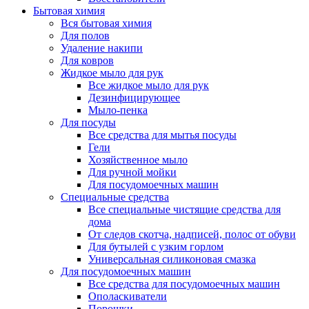
Бытовая химия
Вся бытовая химия
Для полов
Удаление накипи
Для ковров
Жидкое мыло для рук
Все жидкое мыло для рук
Дезинфицирующее
Мыло-пенка
Для посуды
Все средства для мытья посуды
Гели
Хозяйственное мыло
Для ручной мойки
Для посудомоечных машин
Специальные средства
Все специальные чистящие средства для
дома
От следов скотча, надписей, полос от обуви
Для бутылей с узким горлом
Универсальная силиконовая смазка
Для посудомоечных машин
Все средства для посудомоечных машин
Ополаскиватели
Порошки