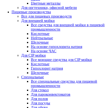
Цветные металлы
Для оргтехники, офисной мебели
Пищевые производства
Все для пищевых производств
Для внешней мойки
Все средства для внешней мойки в пищевой
промышленности
Кислотные
Нейтральные
Щелочные
На основе гипохлорита натрия
На основе ЧАС
Для CIP мойки
Все моющие средства для CIP мойки
Кислотные
Гипохлорит натрия
Щелочные
Специальные
Все специальные средства для пищевой
промышленности
Для стекол
Для пароконвектоматов
Для полов
Для посуды
Для обуви