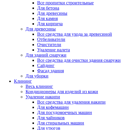
Все пропитки строительные
Для бетона
Для древесины
Для камня
Для кирпича
Для древесины
Все средства для ухода за древесиной
Отбеливатели
Очистители
Удаление налета
Для зданий снаружи
Все средства для очистки здания снаружи
Сайдинг
Фасад здания
Для уборки
Клининг
Весь клининг
Кондиционеры для изделий из кожи
Удаление накипи
Все средства для удаления накипи
Для кофемашин
Для посудомоечных машин
Для чайников
Для стиральных машин
Для утюгов