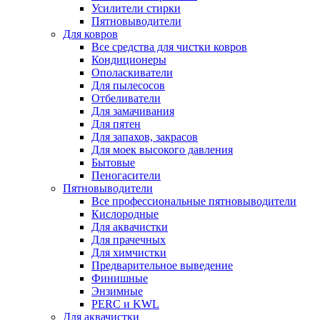
Усилители стирки
Пятновыводители
Для ковров
Все средства для чистки ковров
Кондиционеры
Ополаскиватели
Для пылесосов
Отбеливатели
Для замачивания
Для пятен
Для запахов, закрасов
Для моек высокого давления
Бытовые
Пеногасители
Пятновыводители
Все профессиональные пятновыводители
Кислородные
Для аквачистки
Для прачечных
Для химчистки
Предварительное выведение
Финишные
Энзимные
PERC и KWL
Для аквачистки