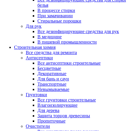
белья
В процессе стирки
При замачивании
Стиральные порошки
Для рук
Все дезинфицирующие средства для рук
В медицине
В пищевой промышленности
Строительная химия
Все средства для ремонта
Антисептики
Все антисептики строительные
Бесцветные
Декоративные
Для бань и саун
Транспортные
Невымываемые
Грунтовки
Все грунтовки строительные
Влагоизолирующие
Для дерева
Защита торцов древесины
Пропиточные
Очистители