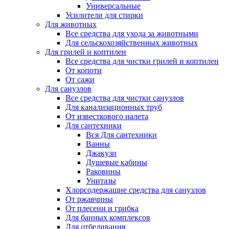
Универсальные
Усилители для стирки
Для животных
Все средства для ухода за животными
Для сельскохозяйственных животных
Для грилей и коптилен
Все средства для чистки грилей и коптилен
От копоти
От сажи
Для санузлов
Все средства для чистки санузлов
Для канализационных труб
От известкового налета
Для сантехники
Вся Для сантехники
Ванны
Джакузи
Душевые кабины
Раковины
Унитазы
Хлорсодержащие средства для санузлов
От ржавчины
От плесени и грибка
Для банных комплексов
Для отбеливания