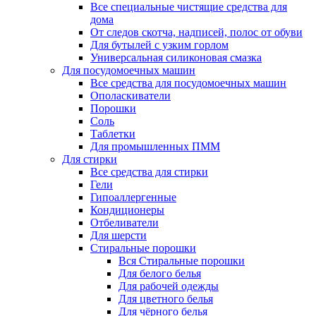
Все специальные чистящие средства для
дома
От следов скотча, надписей, полос от обуви
Для бутылей с узким горлом
Универсальная силиконовая смазка
Для посудомоечных машин
Все средства для посудомоечных машин
Ополаскиватели
Порошки
Соль
Таблетки
Для промышленных ПММ
Для стирки
Все средства для стирки
Гели
Гипоаллергенные
Кондиционеры
Отбеливатели
Для шерсти
Стиральные порошки
Вся Стиральные порошки
Для белого белья
Для рабочей одежды
Для цветного белья
Для чёрного белья