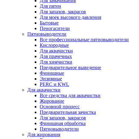
Для замачивания
Для пятен
Для запахов, закрасов
Для моек высокого давления
Бытовые
Пеногасители
Пятновыводители
Все профессиональные пятновыводители
Кислородные
Для аквачистки
Для прачечных
Для химчистки
Предварительное выведение
Финишные
Энзимные
PERC и KWL
Для аквачистки
Все средства для аквачистки
Жирование
Основной процесс
Предварительная зачистка
Для запахов, закрасов
Финишная обработка
Пятновыводители
Для жирования