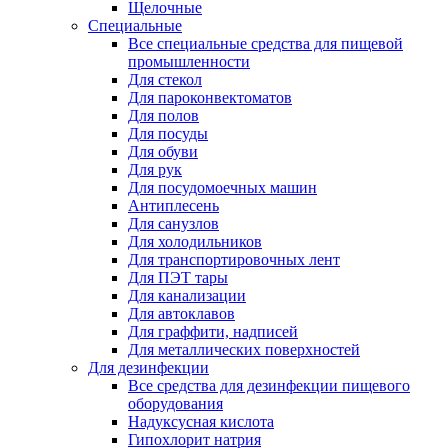
Щелочные
Специальные
Все специальные средства для пищевой
промышленности
Для стекол
Для пароконвектоматов
Для полов
Для посуды
Для обуви
Для рук
Для посудомоечных машин
Антиплесень
Для санузлов
Для холодильников
Для транспортировочных лент
Для ПЭТ тары
Для канализации
Для автоклавов
Для граффити, надписей
Для металлических поверхностей
Для дезинфекции
Все средства для дезинфекции пищевого
оборудования
Надуксусная кислота
Гипохлорит натрия