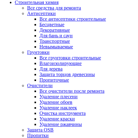
Строительная химия
Все средства для ремонта
Антисептики
Все антисептики строительные
Бесцветные
Декоративные
Для бань и саун
Транспортные
Невымываемые
Грунтовки
Все грунтовки строительные
Влагоизолирующие
Для дерева
Защита торцов древесины
Пропиточные
Очистители
Все очистители после ремонта
Удаление плесени
Удаление обоев
Удаление наклеек
Очистка инструмента
Удаление краски
Удаление ржавчины
Защита OSB
Пропитки