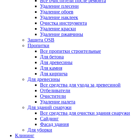
Все очистители после ремонта
Удаление плесени
Удаление обоев
Удаление наклеек
Очистка инструмента
Удаление краски
Удаление ржавчины
Защита OSB
Пропитки
Все пропитки строительные
Для бетона
Для древесины
Для камня
Для кирпича
Для древесины
Все средства для ухода за древесиной
Отбеливатели
Очистители
Удаление налета
Для зданий снаружи
Все средства для очистки здания снаружи
Сайдинг
Фасад здания
Для уборки
Клининг