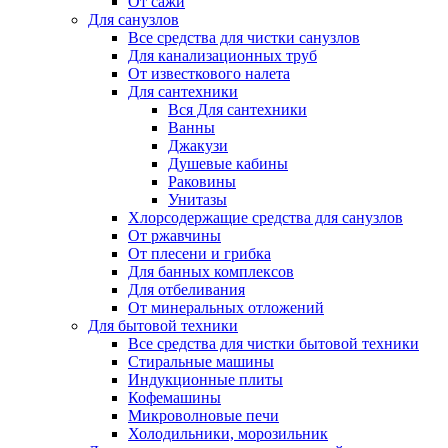
От сажи
Для санузлов
Все средства для чистки санузлов
Для канализационных труб
От известкового налета
Для сантехники
Вся Для сантехники
Ванны
Джакузи
Душевые кабины
Раковины
Унитазы
Хлорсодержащие средства для санузлов
От ржавчины
От плесени и грибка
Для банных комплексов
Для отбеливания
От минеральных отложений
Для бытовой техники
Все средства для чистки бытовой техники
Стиральные машины
Индукционные плиты
Кофемашины
Микроволновые печи
Холодильники, морозильник