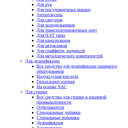
Для рук
Для посудомоечных машин
Антиплесень
Для санузлов
Для холодильников
Для транспортировочных лент
Для ПЭТ тары
Для канализации
Для автоклавов
Для граффити, надписей
Для металлических поверхностей
Для дезинфекции
Все средства для дезинфекции пищевого
оборудования
Надуксусная кислота
Гипохлорит натрия
На основе ЧАС
Для стирки
Все средства для стирки в пищевой
промышленности
Отбеливатели
Специальные добавки
Стиральные порошки
Дезинфекция
Замачивание