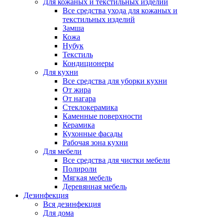
Для кожаных и текстильных изделий
Все средства ухода для кожаных и
текстильных изделий
Замша
Кожа
Нубук
Текстиль
Кондиционеры
Для кухни
Все средства для уборки кухни
От жира
От нагара
Стеклокерамика
Каменные поверхности
Керамика
Кухонные фасады
Рабочая зона кухни
Для мебели
Все средства для чистки мебели
Полироли
Мягкая мебель
Деревянная мебель
Дезинфекция
Вся дезинфекция
Для дома