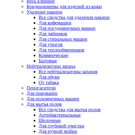
Весь клининг
Кондиционеры для изделий из кожи
Удаление накипи
Все средства для удаления накипи
Для кофемашин
Для посудомоечных машин
Для чайников
Для стиральных машин
Для утюгов
Для теплообменников
Коммерческие
Бытовые
Нейтрализаторы запаха
Все нейтрализаторы запахов
Для обуви
От табака
Пеногасители
Для пивоварен
Для поломоечных машин
Для мытья полов
Все средства для мытья полов
Антибактериальные
Щелочные
Для глубокой очистки
Для ручной мойки