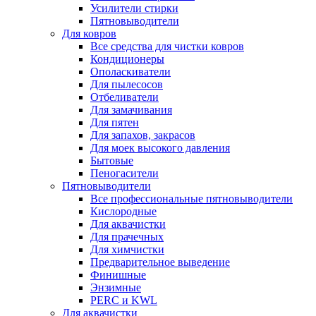
Усилители стирки
Пятновыводители
Для ковров
Все средства для чистки ковров
Кондиционеры
Ополаскиватели
Для пылесосов
Отбеливатели
Для замачивания
Для пятен
Для запахов, закрасов
Для моек высокого давления
Бытовые
Пеногасители
Пятновыводители
Все профессиональные пятновыводители
Кислородные
Для аквачистки
Для прачечных
Для химчистки
Предварительное выведение
Финишные
Энзимные
PERC и KWL
Для аквачистки