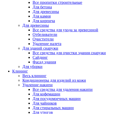
Все пропитки строительные
Для бетона
Для древесины
Для камня
Для кирпича
Для древесины
Все средства для ухода за древесиной
Отбеливатели
Очистители
Удаление налета
Для зданий снаружи
Все средства для очистки здания снаружи
Сайдинг
Фасад здания
Для уборки
Клининг
Весь клининг
Кондиционеры для изделий из кожи
Удаление накипи
Все средства для удаления накипи
Для кофемашин
Для посудомоечных машин
Для чайников
Для стиральных машин
Для утюгов