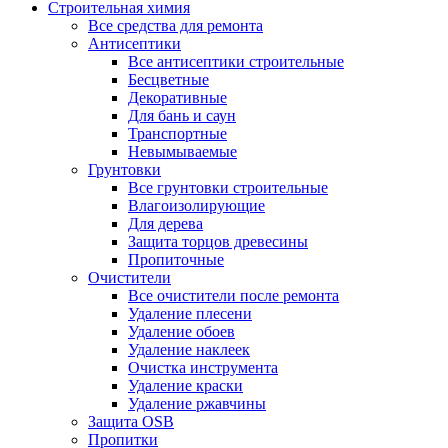
Строительная химия
Все средства для ремонта
Антисептики
Все антисептики строительные
Бесцветные
Декоративные
Для бань и саун
Транспортные
Невымываемые
Грунтовки
Все грунтовки строительные
Влагоизолирующие
Для дерева
Защита торцов древесины
Пропиточные
Очистители
Все очистители после ремонта
Удаление плесени
Удаление обоев
Удаление наклеек
Очистка инструмента
Удаление краски
Удаление ржавчины
Защита OSB
Пропитки