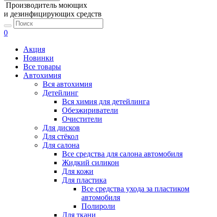
Производитель моющих
и дезинфицирующих средств
0
Акция
Новинки
Все товары
Автохимия
Вся автохимия
Детейлинг
Вся химия для детейлинга
Обезжириватели
Очистители
Для дисков
Для стёкол
Для салона
Все средства для салона автомобиля
Жидкий силикон
Для кожи
Для пластика
Все средства ухода за пластиком
автомобиля
Полироли
Для ткани