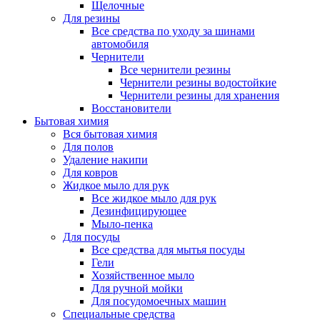
Щелочные
Для резины
Все средства по уходу за шинами
автомобиля
Чернители
Все чернители резины
Чернители резины водостойкие
Чернители резины для хранения
Восстановители
Бытовая химия
Вся бытовая химия
Для полов
Удаление накипи
Для ковров
Жидкое мыло для рук
Все жидкое мыло для рук
Дезинфицирующее
Мыло-пенка
Для посуды
Все средства для мытья посуды
Гели
Хозяйственное мыло
Для ручной мойки
Для посудомоечных машин
Специальные средства