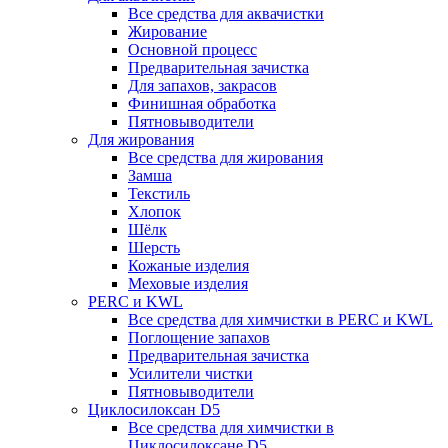
Все средства для аквачистки
Жирование
Основной процесс
Предварительная зачистка
Для запахов, закрасов
Финишная обработка
Пятновыводители
Для жирования
Все средства для жирования
Замша
Текстиль
Хлопок
Шёлк
Шерсть
Кожаные изделия
Меховые изделия
PERC и KWL
Все средства для химчистки в PERC и KWL
Поглощение запахов
Предварительная зачистка
Усилители чистки
Пятновыводители
Циклосилоксан D5
Все средства для химчистки в
Циклосилоксане D5