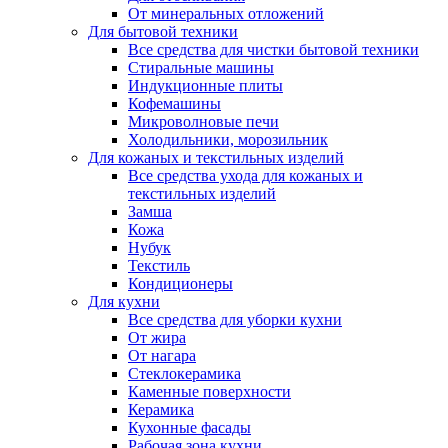
От минеральных отложений
Для бытовой техники
Все средства для чистки бытовой техники
Стиральные машины
Индукционные плиты
Кофемашины
Микроволновые печи
Холодильники, морозильник
Для кожаных и текстильных изделий
Все средства ухода для кожаных и
текстильных изделий
Замша
Кожа
Нубук
Текстиль
Кондиционеры
Для кухни
Все средства для уборки кухни
От жира
От нагара
Стеклокерамика
Каменные поверхности
Керамика
Кухонные фасады
Рабочая зона кухни