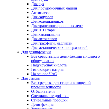
Для рук
Для посудомоечных машин
Антиплесень
Для санузлов
Для холодильников
Для транспортировочных лент
Для ПЭТ тары
Для канализации
Для автоклавов
Для граффити, надписей
Для металлических поверхностей
Для дезинфекции
Все средства для дезинфекции пищевого
оборудования
Надуксусная кислота
Гипохлорит натрия
На основе ЧАС
Для стирки
Все средства для стирки в пищевой
промышленности
Отбеливатели
Специальные добавки
Стиральные порошки
Дезинфекция
Замачивание