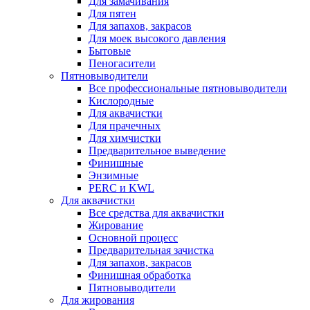
Для замачивания
Для пятен
Для запахов, закрасов
Для моек высокого давления
Бытовые
Пеногасители
Пятновыводители
Все профессиональные пятновыводители
Кислородные
Для аквачистки
Для прачечных
Для химчистки
Предварительное выведение
Финишные
Энзимные
PERC и KWL
Для аквачистки
Все средства для аквачистки
Жирование
Основной процесс
Предварительная зачистка
Для запахов, закрасов
Финишная обработка
Пятновыводители
Для жирования