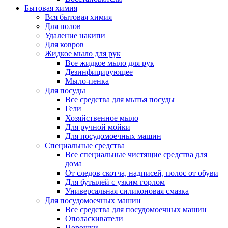
Бытовая химия
Вся бытовая химия
Для полов
Удаление накипи
Для ковров
Жидкое мыло для рук
Все жидкое мыло для рук
Дезинфицирующее
Мыло-пенка
Для посуды
Все средства для мытья посуды
Гели
Хозяйственное мыло
Для ручной мойки
Для посудомоечных машин
Специальные средства
Все специальные чистящие средства для
дома
От следов скотча, надписей, полос от обуви
Для бутылей с узким горлом
Универсальная силиконовая смазка
Для посудомоечных машин
Все средства для посудомоечных машин
Ополаскиватели
Порошки