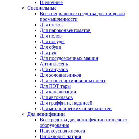
Щелочные
Специальные
Все специальные средства для пищевой
промышленности
Для стекол
Для пароконвектоматов
Для полов
Для посуды
Для обуви
Для рук
Для посудомоечных машин
Антиплесень
Для санузлов
Для холодильников
Для транспортировочных лент
Для ПЭТ тары
Для канализации
Для автоклавов
Для граффити, надписей
Для металлических поверхностей
Для дезинфекции
Все средства для дезинфекции пищевого
оборудования
Надуксусная кислота
Гипохлорит натрия