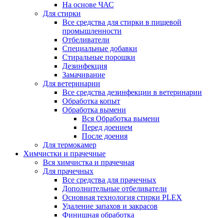
На основе ЧАС
Для стирки
Все средства для стирки в пищевой
промышленности
Отбеливатели
Специальные добавки
Стиральные порошки
Дезинфекция
Замачивание
Для ветеринарии
Все средства дезинфекции в ветеринарии
Обработка копыт
Обработка вымени
Вся Обработка вымени
Перед доением
После доения
Для термокамер
Химчистки и прачечные
Вся химчистка и прачечная
Для прачечных
Все средства для прачечных
Дополнительные отбеливатели
Основная технология стирки PLEX
Удаление запахов и закрасов
Финишная обработка