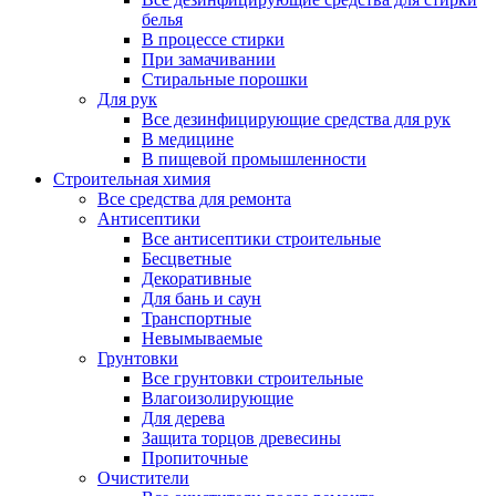
белья
В процессе стирки
При замачивании
Стиральные порошки
Для рук
Все дезинфицирующие средства для рук
В медицине
В пищевой промышленности
Строительная химия
Все средства для ремонта
Антисептики
Все антисептики строительные
Бесцветные
Декоративные
Для бань и саун
Транспортные
Невымываемые
Грунтовки
Все грунтовки строительные
Влагоизолирующие
Для дерева
Защита торцов древесины
Пропиточные
Очистители