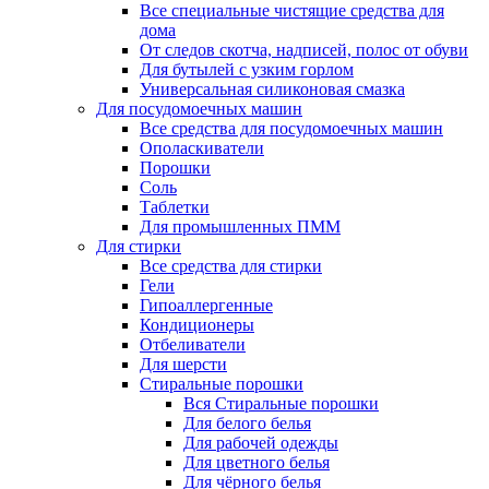
Все специальные чистящие средства для
дома
От следов скотча, надписей, полос от обуви
Для бутылей с узким горлом
Универсальная силиконовая смазка
Для посудомоечных машин
Все средства для посудомоечных машин
Ополаскиватели
Порошки
Соль
Таблетки
Для промышленных ПММ
Для стирки
Все средства для стирки
Гели
Гипоаллергенные
Кондиционеры
Отбеливатели
Для шерсти
Стиральные порошки
Вся Стиральные порошки
Для белого белья
Для рабочей одежды
Для цветного белья
Для чёрного белья