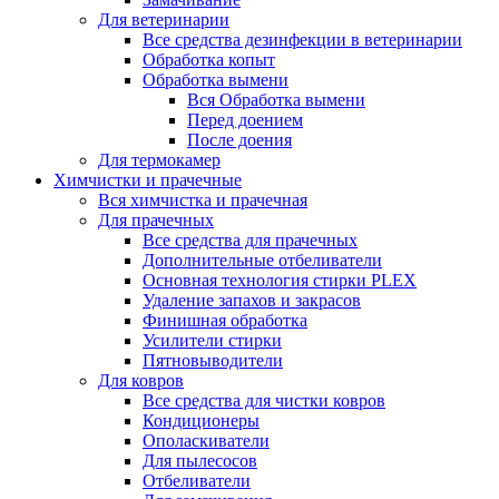
Для ветеринарии
Все средства дезинфекции в ветеринарии
Обработка копыт
Обработка вымени
Вся Обработка вымени
Перед доением
После доения
Для термокамер
Химчистки и прачечные
Вся химчистка и прачечная
Для прачечных
Все средства для прачечных
Дополнительные отбеливатели
Основная технология стирки PLEX
Удаление запахов и закрасов
Финишная обработка
Усилители стирки
Пятновыводители
Для ковров
Все средства для чистки ковров
Кондиционеры
Ополаскиватели
Для пылесосов
Отбеливатели