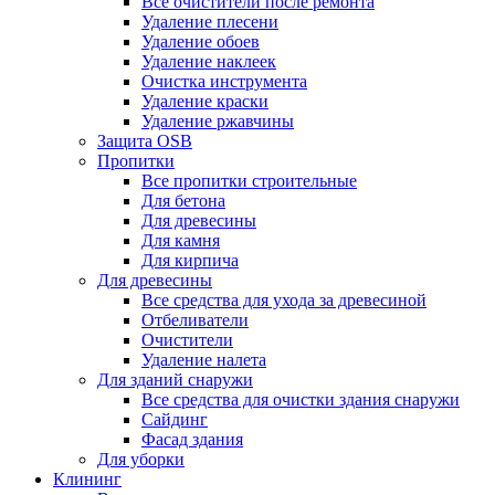
Все очистители после ремонта
Удаление плесени
Удаление обоев
Удаление наклеек
Очистка инструмента
Удаление краски
Удаление ржавчины
Защита OSB
Пропитки
Все пропитки строительные
Для бетона
Для древесины
Для камня
Для кирпича
Для древесины
Все средства для ухода за древесиной
Отбеливатели
Очистители
Удаление налета
Для зданий снаружи
Все средства для очистки здания снаружи
Сайдинг
Фасад здания
Для уборки
Клининг