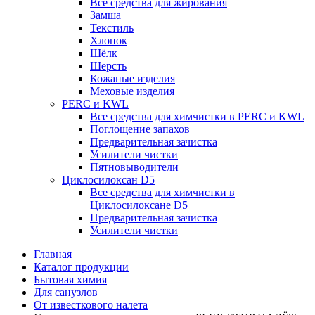
Все средства для жирования
Замша
Текстиль
Хлопок
Шёлк
Шерсть
Кожаные изделия
Меховые изделия
PERC и KWL
Все средства для химчистки в PERC и KWL
Поглощение запахов
Предварительная зачистка
Усилители чистки
Пятновыводители
Циклосилоксан D5
Все средства для химчистки в
Циклосилоксане D5
Предварительная зачистка
Усилители чистки
Главная
Каталог продукции
Бытовая химия
Для санузлов
От известкового налета