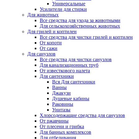
Универсальные
Усилители для стирки
Для животных
Все средства для ухода за животными
Для сельскохозяйственных животных
Для грилей и коптилен
Все средства для чистки грилей и коптилен
От копоти
От сажи
Для санузлов
Все средства для чистки санузлов
Для канализационных труб
От известкового налета
Для сантехники
Вся Для сантехники
Ванны
Джакузи
Душевые кабины
Раковины
Унитазы
Хлорсодержащие средства для санузлов
От ржавчины
От плесени и грибка
Для банных комплексов
Для отбеливания