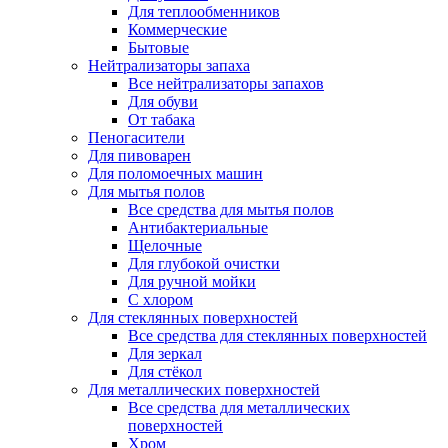
Для теплообменников
Коммерческие
Бытовые
Нейтрализаторы запаха
Все нейтрализаторы запахов
Для обуви
От табака
Пеногасители
Для пивоварен
Для поломоечных машин
Для мытья полов
Все средства для мытья полов
Антибактериальные
Щелочные
Для глубокой очистки
Для ручной мойки
С хлором
Для стеклянных поверхностей
Все средства для стеклянных поверхностей
Для зеркал
Для стёкол
Для металлических поверхностей
Все средства для металлических
поверхностей
Хром