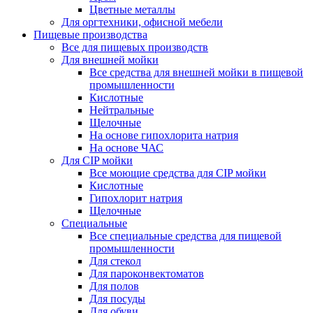
Цветные металлы
Для оргтехники, офисной мебели
Пищевые производства
Все для пищевых производств
Для внешней мойки
Все средства для внешней мойки в пищевой
промышленности
Кислотные
Нейтральные
Щелочные
На основе гипохлорита натрия
На основе ЧАС
Для CIP мойки
Все моющие средства для CIP мойки
Кислотные
Гипохлорит натрия
Щелочные
Специальные
Все специальные средства для пищевой
промышленности
Для стекол
Для пароконвектоматов
Для полов
Для посуды
Для обуви