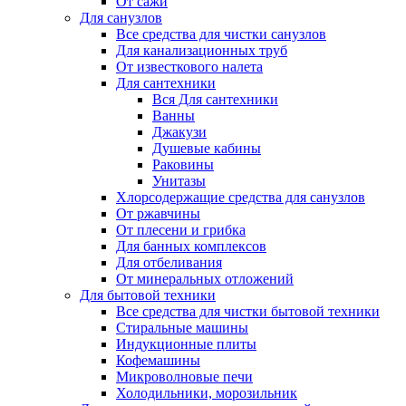
От сажи
Для санузлов
Все средства для чистки санузлов
Для канализационных труб
От известкового налета
Для сантехники
Вся Для сантехники
Ванны
Джакузи
Душевые кабины
Раковины
Унитазы
Хлорсодержащие средства для санузлов
От ржавчины
От плесени и грибка
Для банных комплексов
Для отбеливания
От минеральных отложений
Для бытовой техники
Все средства для чистки бытовой техники
Стиральные машины
Индукционные плиты
Кофемашины
Микроволновые печи
Холодильники, морозильник