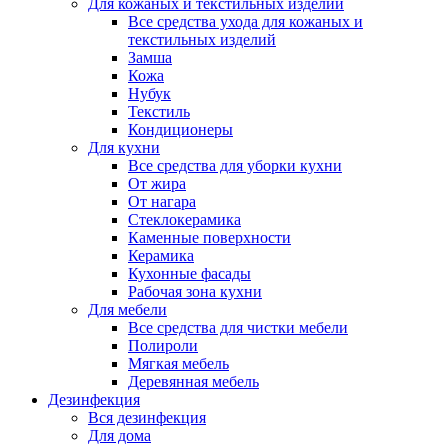
Для кожаных и текстильных изделий
Все средства ухода для кожаных и
текстильных изделий
Замша
Кожа
Нубук
Текстиль
Кондиционеры
Для кухни
Все средства для уборки кухни
От жира
От нагара
Стеклокерамика
Каменные поверхности
Керамика
Кухонные фасады
Рабочая зона кухни
Для мебели
Все средства для чистки мебели
Полироли
Мягкая мебель
Деревянная мебель
Дезинфекция
Вся дезинфекция
Для дома