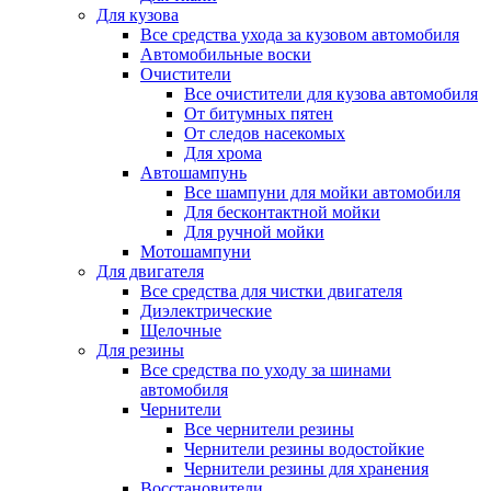
Для кузова
Все средства ухода за кузовом автомобиля
Автомобильные воски
Очистители
Все очистители для кузова автомобиля
От битумных пятен
От следов насекомых
Для хрома
Автошампунь
Все шампуни для мойки автомобиля
Для бесконтактной мойки
Для ручной мойки
Мотошампуни
Для двигателя
Все средства для чистки двигателя
Диэлектрические
Щелочные
Для резины
Все средства по уходу за шинами
автомобиля
Чернители
Все чернители резины
Чернители резины водостойкие
Чернители резины для хранения
Восстановители