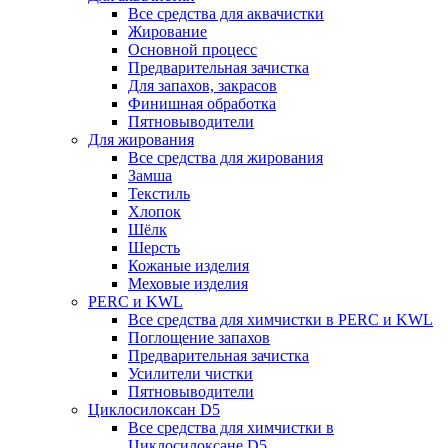
Все средства для аквачистки
Жирование
Основной процесс
Предварительная зачистка
Для запахов, закрасов
Финишная обработка
Пятновыводители
Для жирования
Все средства для жирования
Замша
Текстиль
Хлопок
Шёлк
Шерсть
Кожаные изделия
Меховые изделия
PERC и KWL
Все средства для химчистки в PERC и KWL
Поглощение запахов
Предварительная зачистка
Усилители чистки
Пятновыводители
Циклосилоксан D5
Все средства для химчистки в
Циклосилоксане D5