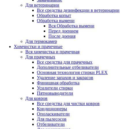
Для ветеринарии
Все средства дезинфекции в ветеринарии
Обработка копыт
Обработка вымени
Вся Обработка вымени
Перед доением
После доения
Для термокамер
Химчистки и прачечные
Вся химчистка и прачечная
Для прачечных
Все средства для прачечных
Дополнительные отбеливатели
Основная технология стирки PLEX
Удаление запахов и закрасов
Финишная обработка
Усилители стирки
Пятновыводители
Для ковров
Все средства для чистки ковров
Кондиционеры
Ополаскиватели
Для пылесосов
Отбеливатели