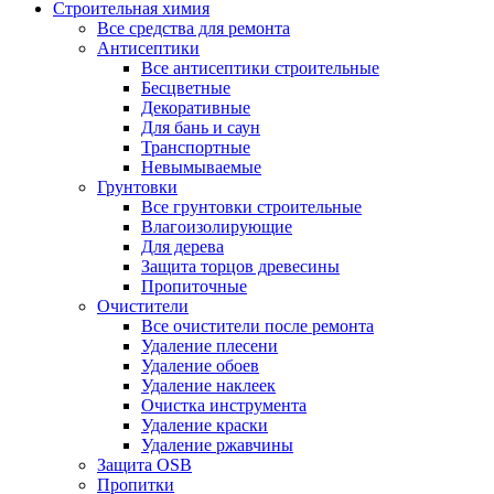
Строительная химия
Все средства для ремонта
Антисептики
Все антисептики строительные
Бесцветные
Декоративные
Для бань и саун
Транспортные
Невымываемые
Грунтовки
Все грунтовки строительные
Влагоизолирующие
Для дерева
Защита торцов древесины
Пропиточные
Очистители
Все очистители после ремонта
Удаление плесени
Удаление обоев
Удаление наклеек
Очистка инструмента
Удаление краски
Удаление ржавчины
Защита OSB
Пропитки