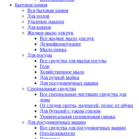
Бытовая химия
Вся бытовая химия
Для полов
Удаление накипи
Для ковров
Жидкое мыло для рук
Все жидкое мыло для рук
Дезинфицирующее
Мыло-пенка
Для посуды
Все средства для мытья посуды
Гели
Хозяйственное мыло
Для ручной мойки
Для посудомоечных машин
Специальные средства
Все специальные чистящие средства для
дома
От следов скотча, надписей, полос от обуви
Для бутылей с узким горлом
Универсальная силиконовая смазка
Для посудомоечных машин
Все средства для посудомоечных машин
Ополаскиватели
Порошки