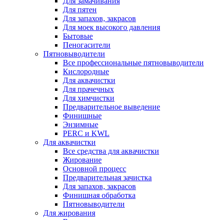
Для замачивания
Для пятен
Для запахов, закрасов
Для моек высокого давления
Бытовые
Пеногасители
Пятновыводители
Все профессиональные пятновыводители
Кислородные
Для аквачистки
Для прачечных
Для химчистки
Предварительное выведение
Финишные
Энзимные
PERC и KWL
Для аквачистки
Все средства для аквачистки
Жирование
Основной процесс
Предварительная зачистка
Для запахов, закрасов
Финишная обработка
Пятновыводители
Для жирования