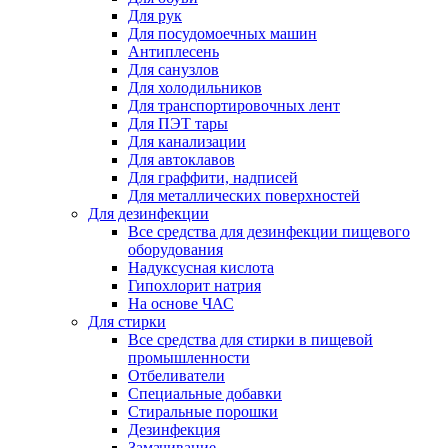
Для рук
Для посудомоечных машин
Антиплесень
Для санузлов
Для холодильников
Для транспортировочных лент
Для ПЭТ тары
Для канализации
Для автоклавов
Для граффити, надписей
Для металлических поверхностей
Для дезинфекции
Все средства для дезинфекции пищевого
оборудования
Надуксусная кислота
Гипохлорит натрия
На основе ЧАС
Для стирки
Все средства для стирки в пищевой
промышленности
Отбеливатели
Специальные добавки
Стиральные порошки
Дезинфекция
Замачивание