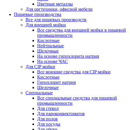
Цветные металлы
Для оргтехники, офисной мебели
Пищевые производства
Все для пищевых производств
Для внешней мойки
Все средства для внешней мойки в пищевой
промышленности
Кислотные
Нейтральные
Щелочные
На основе гипохлорита натрия
На основе ЧАС
Для CIP мойки
Все моющие средства для CIP мойки
Кислотные
Гипохлорит натрия
Щелочные
Специальные
Все специальные средства для пищевой
промышленности
Для стекол
Для пароконвектоматов
Для полов
Для посуды
Для обуви