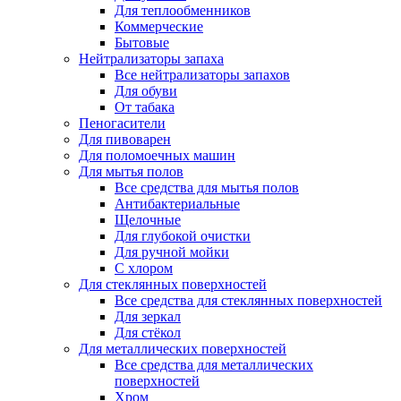
Для теплообменников
Коммерческие
Бытовые
Нейтрализаторы запаха
Все нейтрализаторы запахов
Для обуви
От табака
Пеногасители
Для пивоварен
Для поломоечных машин
Для мытья полов
Все средства для мытья полов
Антибактериальные
Щелочные
Для глубокой очистки
Для ручной мойки
С хлором
Для стеклянных поверхностей
Все средства для стеклянных поверхностей
Для зеркал
Для стёкол
Для металлических поверхностей
Все средства для металлических
поверхностей
Хром