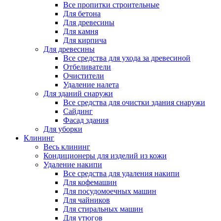
Все пропитки строительные
Для бетона
Для древесины
Для камня
Для кирпича
Для древесины
Все средства для ухода за древесиной
Отбеливатели
Очистители
Удаление налета
Для зданий снаружи
Все средства для очистки здания снаружи
Сайдинг
Фасад здания
Для уборки
Клининг
Весь клининг
Кондиционеры для изделий из кожи
Удаление накипи
Все средства для удаления накипи
Для кофемашин
Для посудомоечных машин
Для чайников
Для стиральных машин
Для утюгов