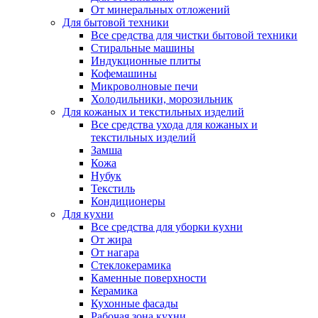
От минеральных отложений
Для бытовой техники
Все средства для чистки бытовой техники
Стиральные машины
Индукционные плиты
Кофемашины
Микроволновые печи
Холодильники, морозильник
Для кожаных и текстильных изделий
Все средства ухода для кожаных и
текстильных изделий
Замша
Кожа
Нубук
Текстиль
Кондиционеры
Для кухни
Все средства для уборки кухни
От жира
От нагара
Стеклокерамика
Каменные поверхности
Керамика
Кухонные фасады
Рабочая зона кухни