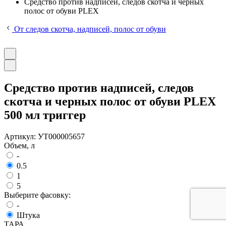
Средство против надписей, следов скотча и черных
полос от обуви PLEX
От следов скотча, надписей, полос от обуви
Средство против надписей, следов
скотча и черных полос от обуви PLEX
500 мл триггер
Артикул:
УТ000005657
Объем, л
-
0.5
1
5
Выберите фасовку:
-
Штука
ТАРА