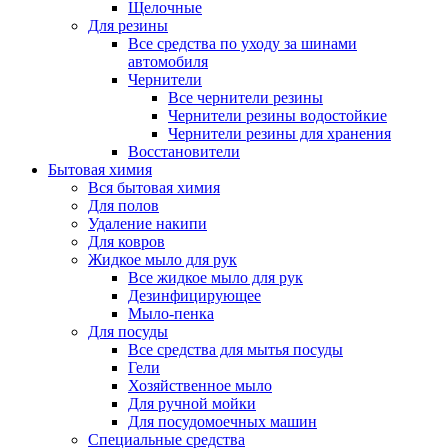
Щелочные
Для резины
Все средства по уходу за шинами
автомобиля
Чернители
Все чернители резины
Чернители резины водостойкие
Чернители резины для хранения
Восстановители
Бытовая химия
Вся бытовая химия
Для полов
Удаление накипи
Для ковров
Жидкое мыло для рук
Все жидкое мыло для рук
Дезинфицирующее
Мыло-пенка
Для посуды
Все средства для мытья посуды
Гели
Хозяйственное мыло
Для ручной мойки
Для посудомоечных машин
Специальные средства