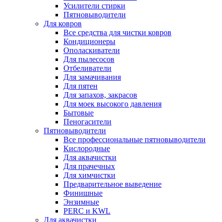
Усилители стирки
Пятновыводители
Для ковров
Все средства для чистки ковров
Кондиционеры
Ополаскиватели
Для пылесосов
Отбеливатели
Для замачивания
Для пятен
Для запахов, закрасов
Для моек высокого давления
Бытовые
Пеногасители
Пятновыводители
Все профессиональные пятновыводители
Кислородные
Для аквачистки
Для прачечных
Для химчистки
Предварительное выведение
Финишные
Энзимные
PERC и KWL
Для аквачистки