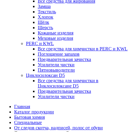
Все средства для жирования
Замша
Текстиль
Хлопок
Шёлк
Шерсть
Кожаные изделия
Меховые изделия
PERC и KWL
Все средства для химчистки в PERC и KWL
Поглощение запахов
Предварительная зачистка
Усилители чистки
Пятновыводители
Циклосилоксан D5
Все средства для химчистки в
Циклосилоксане D5
Предварительная зачистка
Усилители чистки
Главная
Каталог продукции
Бытовая химия
Специальные
От следов скотча, надписей, полос от обуви