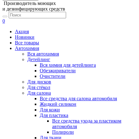
Производитель моющих
и дезинфицирующих средств
0
Акция
Новинки
Все товары
Автохимия
Вся автохимия
Детейлинг
Вся химия для детейлинга
Обезжириватели
Очистители
Для дисков
Для стёкол
Для салона
Все средства для салона автомобиля
Жидкий силикон
Для кожи
Для пластика
Все средства ухода за пластиком
автомобиля
Полироли
Для ткани