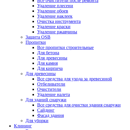
Все очистители после ремонта
Удаление плесени
Удаление обоев
Удаление наклеек
Очистка инструмента
Удаление краски
Удаление ржавчины
Защита OSB
Пропитки
Все пропитки строительные
Для бетона
Для древесины
Для камня
Для кирпича
Для древесины
Все средства для ухода за древесиной
Отбеливатели
Очистители
Удаление налета
Для зданий снаружи
Все средства для очистки здания снаружи
Сайдинг
Фасад здания
Для уборки
Клининг