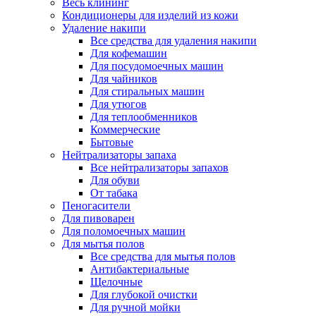
Весь клининг
Кондиционеры для изделий из кожи
Удаление накипи
Все средства для удаления накипи
Для кофемашин
Для посудомоечных машин
Для чайников
Для стиральных машин
Для утюгов
Для теплообменников
Коммерческие
Бытовые
Нейтрализаторы запаха
Все нейтрализаторы запахов
Для обуви
От табака
Пеногасители
Для пивоварен
Для поломоечных машин
Для мытья полов
Все средства для мытья полов
Антибактериальные
Щелочные
Для глубокой очистки
Для ручной мойки