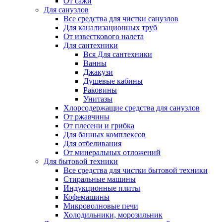
От сажи
Для санузлов
Все средства для чистки санузлов
Для канализационных труб
От известкового налета
Для сантехники
Вся Для сантехники
Ванны
Джакузи
Душевые кабины
Раковины
Унитазы
Хлорсодержащие средства для санузлов
От ржавчины
От плесени и грибка
Для банных комплексов
Для отбеливания
От минеральных отложений
Для бытовой техники
Все средства для чистки бытовой техники
Стиральные машины
Индукционные плиты
Кофемашины
Микроволновые печи
Холодильники, морозильник