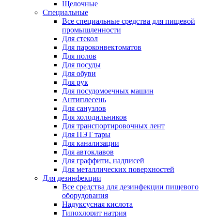
Щелочные
Специальные
Все специальные средства для пищевой
промышленности
Для стекол
Для пароконвектоматов
Для полов
Для посуды
Для обуви
Для рук
Для посудомоечных машин
Антиплесень
Для санузлов
Для холодильников
Для транспортировочных лент
Для ПЭТ тары
Для канализации
Для автоклавов
Для граффити, надписей
Для металлических поверхностей
Для дезинфекции
Все средства для дезинфекции пищевого
оборудования
Надуксусная кислота
Гипохлорит натрия