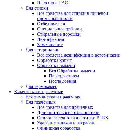
На основе ЧАС
Для стирки
Все средства для стирки в пищевой
промышленности
Отбеливатели
Специальные добавки
Стиральные порошки
Дезинфекция
Замачивание
Для ветеринарии
Все средства дезинфекции в ветеринарии
Обработка копыт
Обработка вымени
Вся Обработка вымени
Перед доением
После доения
Для термокамер
Химчистки и прачечные
Вся химчистка и прачечная
Для прачечных
Все средства для прачечных
Дополнительные отбеливатели
Основная технология стирки PLEX
Удаление запахов и закрасов
Финишная обработка