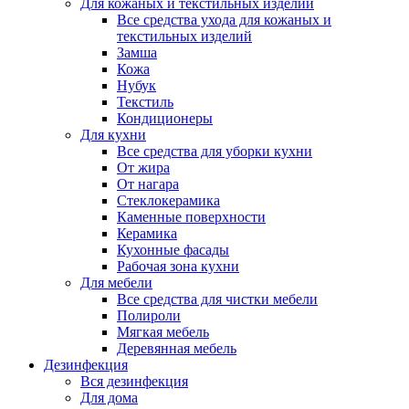
Для кожаных и текстильных изделий
Все средства ухода для кожаных и
текстильных изделий
Замша
Кожа
Нубук
Текстиль
Кондиционеры
Для кухни
Все средства для уборки кухни
От жира
От нагара
Стеклокерамика
Каменные поверхности
Керамика
Кухонные фасады
Рабочая зона кухни
Для мебели
Все средства для чистки мебели
Полироли
Мягкая мебель
Деревянная мебель
Дезинфекция
Вся дезинфекция
Для дома