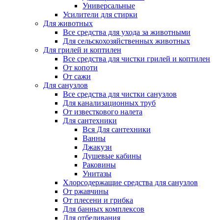
Универсальные
Усилители для стирки
Для животных
Все средства для ухода за животными
Для сельскохозяйственных животных
Для грилей и коптилен
Все средства для чистки грилей и коптилен
От копоти
От сажи
Для санузлов
Все средства для чистки санузлов
Для канализационных труб
От известкового налета
Для сантехники
Вся Для сантехники
Ванны
Джакузи
Душевые кабины
Раковины
Унитазы
Хлорсодержащие средства для санузлов
От ржавчины
От плесени и грибка
Для банных комплексов
Для отбеливания