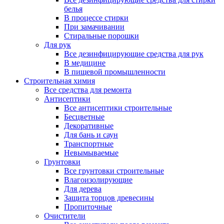
белья
В процессе стирки
При замачивании
Стиральные порошки
Для рук
Все дезинфицирующие средства для рук
В медицине
В пищевой промышленности
Строительная химия
Все средства для ремонта
Антисептики
Все антисептики строительные
Бесцветные
Декоративные
Для бань и саун
Транспортные
Невымываемые
Грунтовки
Все грунтовки строительные
Влагоизолирующие
Для дерева
Защита торцов древесины
Пропиточные
Очистители