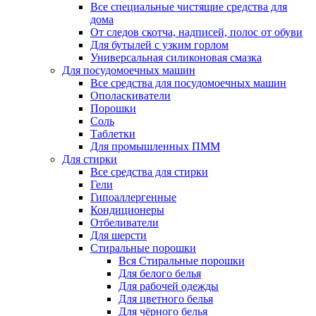
Все специальные чистящие средства для
дома
От следов скотча, надписей, полос от обуви
Для бутылей с узким горлом
Универсальная силиконовая смазка
Для посудомоечных машин
Все средства для посудомоечных машин
Ополаскиватели
Порошки
Соль
Таблетки
Для промышленных ПММ
Для стирки
Все средства для стирки
Гели
Гипоаллергенные
Кондиционеры
Отбеливатели
Для шерсти
Стиральные порошки
Вся Стиральные порошки
Для белого белья
Для рабочей одежды
Для цветного белья
Для чёрного белья