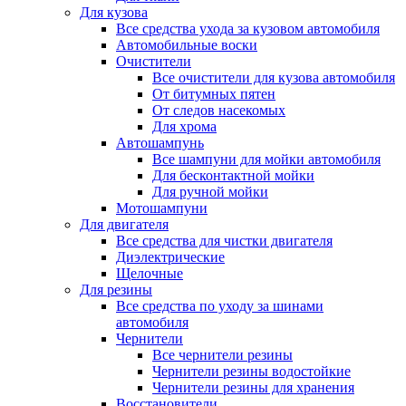
Для кузова
Все средства ухода за кузовом автомобиля
Автомобильные воски
Очистители
Все очистители для кузова автомобиля
От битумных пятен
От следов насекомых
Для хрома
Автошампунь
Все шампуни для мойки автомобиля
Для бесконтактной мойки
Для ручной мойки
Мотошампуни
Для двигателя
Все средства для чистки двигателя
Диэлектрические
Щелочные
Для резины
Все средства по уходу за шинами
автомобиля
Чернители
Все чернители резины
Чернители резины водостойкие
Чернители резины для хранения
Восстановители