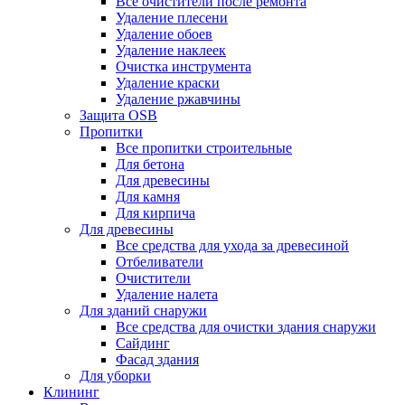
Все очистители после ремонта
Удаление плесени
Удаление обоев
Удаление наклеек
Очистка инструмента
Удаление краски
Удаление ржавчины
Защита OSB
Пропитки
Все пропитки строительные
Для бетона
Для древесины
Для камня
Для кирпича
Для древесины
Все средства для ухода за древесиной
Отбеливатели
Очистители
Удаление налета
Для зданий снаружи
Все средства для очистки здания снаружи
Сайдинг
Фасад здания
Для уборки
Клининг