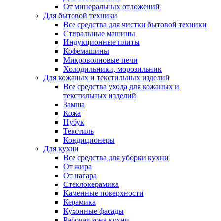
От минеральных отложений
Для бытовой техники
Все средства для чистки бытовой техники
Стиральные машины
Индукционные плиты
Кофемашины
Микроволновые печи
Холодильники, морозильник
Для кожаных и текстильных изделий
Все средства ухода для кожаных и
текстильных изделий
Замша
Кожа
Нубук
Текстиль
Кондиционеры
Для кухни
Все средства для уборки кухни
От жира
От нагара
Стеклокерамика
Каменные поверхности
Керамика
Кухонные фасады
Рабочая зона кухни