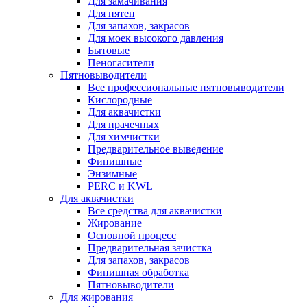
Для замачивания
Для пятен
Для запахов, закрасов
Для моек высокого давления
Бытовые
Пеногасители
Пятновыводители
Все профессиональные пятновыводители
Кислородные
Для аквачистки
Для прачечных
Для химчистки
Предварительное выведение
Финишные
Энзимные
PERC и KWL
Для аквачистки
Все средства для аквачистки
Жирование
Основной процесс
Предварительная зачистка
Для запахов, закрасов
Финишная обработка
Пятновыводители
Для жирования