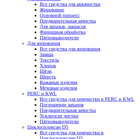
Все средства для аквачистки
Жирование
Основной процесс
Предварительная зачистка
Для запахов, закрасов
Финишная обработка
Пятновыводители
Для жирования
Все средства для жирования
Замша
Текстиль
Хлопок
Шёлк
Шерсть
Кожаные изделия
Меховые изделия
PERC и KWL
Все средства для химчистки в PERC и KWL
Поглощение запахов
Предварительная зачистка
Усилители чистки
Пятновыводители
Циклосилоксан D5
Все средства для химчистки в
Циклосилоксане D5