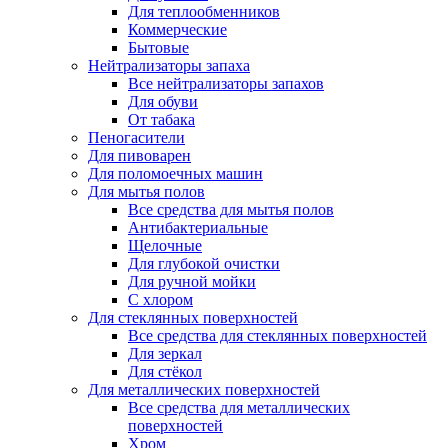
Для теплообменников
Коммерческие
Бытовые
Нейтрализаторы запаха
Все нейтрализаторы запахов
Для обуви
От табака
Пеногасители
Для пивоварен
Для поломоечных машин
Для мытья полов
Все средства для мытья полов
Антибактериальные
Щелочные
Для глубокой очистки
Для ручной мойки
С хлором
Для стеклянных поверхностей
Все средства для стеклянных поверхностей
Для зеркал
Для стёкол
Для металлических поверхностей
Все средства для металлических
поверхностей
Хром