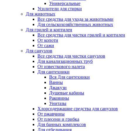
Универсальные
Усилители для стирки
Для животных
Все средства для ухода за животными
Для сельскохозяйственных животных
Для грилей и коптилен
Все средства для чистки грилей и коптилен
От копоти
От сажи
Для санузлов
Все средства для чистки санузлов
Для канализационных труб
От известкового налета
Для сантехники
Вся Для сантехники
Ванны
Джакузи
Душевые кабины
Раковины
Унитазы
Хлорсодержащие средства для санузлов
От ржавчины
От плесени и грибка
Для банных комплексов
Для отбеливания