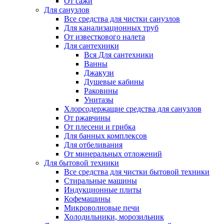
От сажи
Для санузлов
Все средства для чистки санузлов
Для канализационных труб
От известкового налета
Для сантехники
Вся Для сантехники
Ванны
Джакузи
Душевые кабины
Раковины
Унитазы
Хлорсодержащие средства для санузлов
От ржавчины
От плесени и грибка
Для банных комплексов
Для отбеливания
От минеральных отложений
Для бытовой техники
Все средства для чистки бытовой техники
Стиральные машины
Индукционные плиты
Кофемашины
Микроволновые печи
Холодильники, морозильник