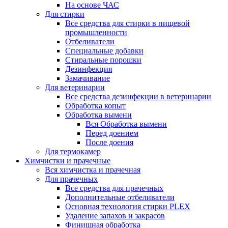
На основе ЧАС
Для стирки
Все средства для стирки в пищевой
промышленности
Отбеливатели
Специальные добавки
Стиральные порошки
Дезинфекция
Замачивание
Для ветеринарии
Все средства дезинфекции в ветеринарии
Обработка копыт
Обработка вымени
Вся Обработка вымени
Перед доением
После доения
Для термокамер
Химчистки и прачечные
Вся химчистка и прачечная
Для прачечных
Все средства для прачечных
Дополнительные отбеливатели
Основная технология стирки PLEX
Удаление запахов и закрасов
Финишная обработка