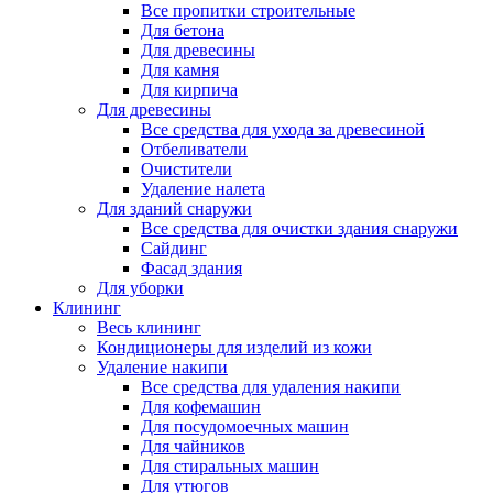
Все пропитки строительные
Для бетона
Для древесины
Для камня
Для кирпича
Для древесины
Все средства для ухода за древесиной
Отбеливатели
Очистители
Удаление налета
Для зданий снаружи
Все средства для очистки здания снаружи
Сайдинг
Фасад здания
Для уборки
Клининг
Весь клининг
Кондиционеры для изделий из кожи
Удаление накипи
Все средства для удаления накипи
Для кофемашин
Для посудомоечных машин
Для чайников
Для стиральных машин
Для утюгов