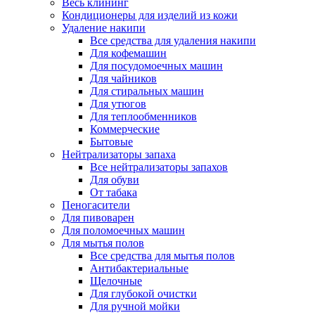
Весь клининг
Кондиционеры для изделий из кожи
Удаление накипи
Все средства для удаления накипи
Для кофемашин
Для посудомоечных машин
Для чайников
Для стиральных машин
Для утюгов
Для теплообменников
Коммерческие
Бытовые
Нейтрализаторы запаха
Все нейтрализаторы запахов
Для обуви
От табака
Пеногасители
Для пивоварен
Для поломоечных машин
Для мытья полов
Все средства для мытья полов
Антибактериальные
Щелочные
Для глубокой очистки
Для ручной мойки