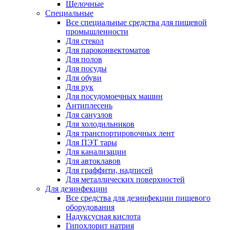
Щелочные
Специальные
Все специальные средства для пищевой
промышленности
Для стекол
Для пароконвектоматов
Для полов
Для посуды
Для обуви
Для рук
Для посудомоечных машин
Антиплесень
Для санузлов
Для холодильников
Для транспортировочных лент
Для ПЭТ тары
Для канализации
Для автоклавов
Для граффити, надписей
Для металлических поверхностей
Для дезинфекции
Все средства для дезинфекции пищевого
оборудования
Надуксусная кислота
Гипохлорит натрия