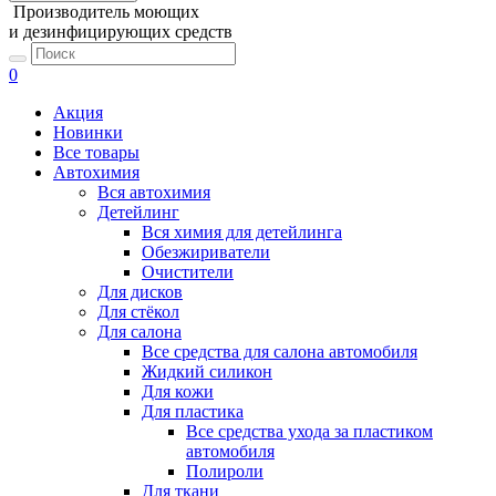
Производитель моющих
и дезинфицирующих средств
0
Акция
Новинки
Все товары
Автохимия
Вся автохимия
Детейлинг
Вся химия для детейлинга
Обезжириватели
Очистители
Для дисков
Для стёкол
Для салона
Все средства для салона автомобиля
Жидкий силикон
Для кожи
Для пластика
Все средства ухода за пластиком
автомобиля
Полироли
Для ткани