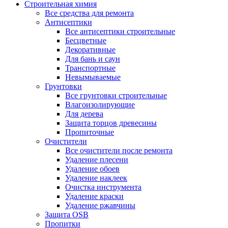
Строительная химия
Все средства для ремонта
Антисептики
Все антисептики строительные
Бесцветные
Декоративные
Для бань и саун
Транспортные
Невымываемые
Грунтовки
Все грунтовки строительные
Влагоизолирующие
Для дерева
Защита торцов древесины
Пропиточные
Очистители
Все очистители после ремонта
Удаление плесени
Удаление обоев
Удаление наклеек
Очистка инструмента
Удаление краски
Удаление ржавчины
Защита OSB
Пропитки