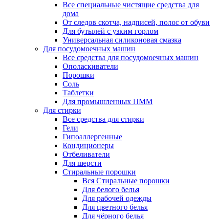
Все специальные чистящие средства для
дома
От следов скотча, надписей, полос от обуви
Для бутылей с узким горлом
Универсальная силиконовая смазка
Для посудомоечных машин
Все средства для посудомоечных машин
Ополаскиватели
Порошки
Соль
Таблетки
Для промышленных ПММ
Для стирки
Все средства для стирки
Гели
Гипоаллергенные
Кондиционеры
Отбеливатели
Для шерсти
Стиральные порошки
Вся Стиральные порошки
Для белого белья
Для рабочей одежды
Для цветного белья
Для чёрного белья