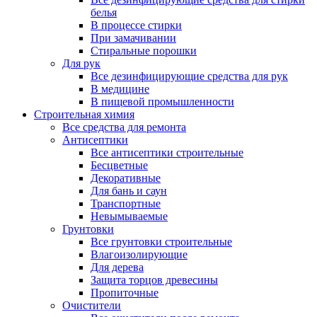
белья
В процессе стирки
При замачивании
Стиральные порошки
Для рук
Все дезинфицирующие средства для рук
В медицине
В пищевой промышленности
Строительная химия
Все средства для ремонта
Антисептики
Все антисептики строительные
Бесцветные
Декоративные
Для бань и саун
Транспортные
Невымываемые
Грунтовки
Все грунтовки строительные
Влагоизолирующие
Для дерева
Защита торцов древесины
Пропиточные
Очистители