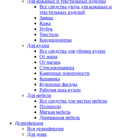
Для кожаных и текстильных изделий
Все средства ухода для кожаных и
текстильных изделий
Замша
Кожа
Нубук
Текстиль
Кондиционеры
Для кухни
Все средства для уборки кухни
От жира
От нагара
Стеклокерамика
Каменные поверхности
Керамика
Кухонные фасады
Рабочая зона кухни
Для мебели
Все средства для чистки мебели
Полироли
Мягкая мебель
Деревянная мебель
Дезинфекция
Вся дезинфекция
Для дома