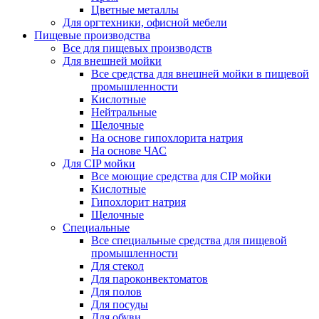
Цветные металлы
Для оргтехники, офисной мебели
Пищевые производства
Все для пищевых производств
Для внешней мойки
Все средства для внешней мойки в пищевой
промышленности
Кислотные
Нейтральные
Щелочные
На основе гипохлорита натрия
На основе ЧАС
Для CIP мойки
Все моющие средства для CIP мойки
Кислотные
Гипохлорит натрия
Щелочные
Специальные
Все специальные средства для пищевой
промышленности
Для стекол
Для пароконвектоматов
Для полов
Для посуды
Для обуви