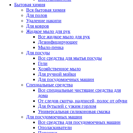
Бытовая химия
Вся бытовая химия
Для полов
Удаление накипи
Для ковров
Жидкое мыло для рук
Все жидкое мыло для рук
Дезинфицирующее
Мыло-пенка
Для посуды
Все средства для мытья посуды
Гели
Хозяйственное мыло
Для ручной мойки
Для посудомоечных машин
Специальные средства
Все специальные чистящие средства для
дома
От следов скотча, надписей, полос от обуви
Для бутылей с узким горлом
Универсальная силиконовая смазка
Для посудомоечных машин
Все средства для посудомоечных машин
Ополаскиватели
Порошки