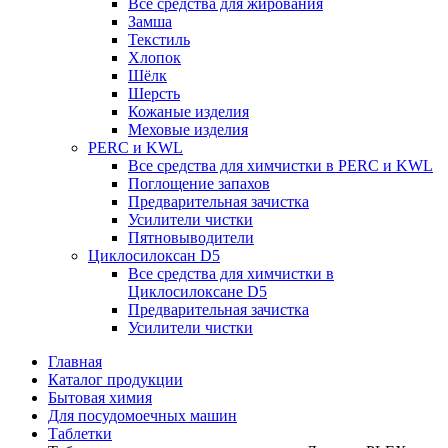
Все средства для жирования
Замша
Текстиль
Хлопок
Шёлк
Шерсть
Кожаные изделия
Меховые изделия
PERC и KWL
Все средства для химчистки в PERC и KWL
Поглощение запахов
Предварительная зачистка
Усилители чистки
Пятновыводители
Циклосилоксан D5
Все средства для химчистки в
Циклосилоксане D5
Предварительная зачистка
Усилители чистки
Главная
Каталог продукции
Бытовая химия
Для посудомоечных машин
Таблетки