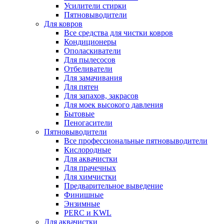
Усилители стирки
Пятновыводители
Для ковров
Все средства для чистки ковров
Кондиционеры
Ополаскиватели
Для пылесосов
Отбеливатели
Для замачивания
Для пятен
Для запахов, закрасов
Для моек высокого давления
Бытовые
Пеногасители
Пятновыводители
Все профессиональные пятновыводители
Кислородные
Для аквачистки
Для прачечных
Для химчистки
Предварительное выведение
Финишные
Энзимные
PERC и KWL
Для аквачистки