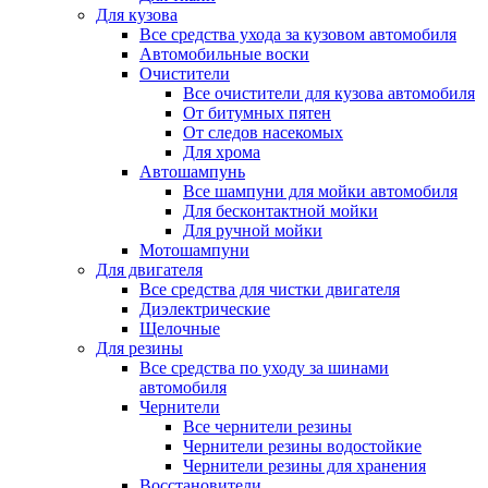
Для кузова
Все средства ухода за кузовом автомобиля
Автомобильные воски
Очистители
Все очистители для кузова автомобиля
От битумных пятен
От следов насекомых
Для хрома
Автошампунь
Все шампуни для мойки автомобиля
Для бесконтактной мойки
Для ручной мойки
Мотошампуни
Для двигателя
Все средства для чистки двигателя
Диэлектрические
Щелочные
Для резины
Все средства по уходу за шинами
автомобиля
Чернители
Все чернители резины
Чернители резины водостойкие
Чернители резины для хранения
Восстановители