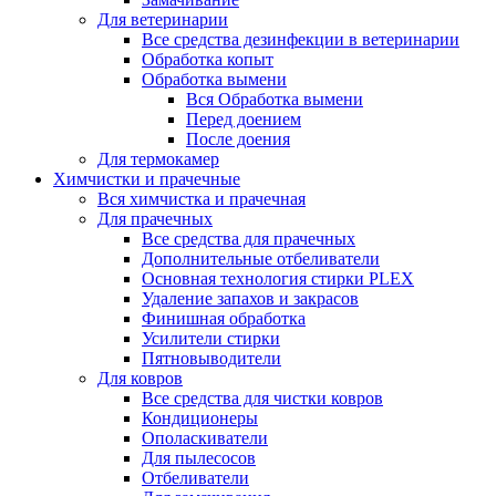
Для ветеринарии
Все средства дезинфекции в ветеринарии
Обработка копыт
Обработка вымени
Вся Обработка вымени
Перед доением
После доения
Для термокамер
Химчистки и прачечные
Вся химчистка и прачечная
Для прачечных
Все средства для прачечных
Дополнительные отбеливатели
Основная технология стирки PLEX
Удаление запахов и закрасов
Финишная обработка
Усилители стирки
Пятновыводители
Для ковров
Все средства для чистки ковров
Кондиционеры
Ополаскиватели
Для пылесосов
Отбеливатели