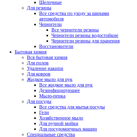
Щелочные
Для резины
Все средства по уходу за шинами
автомобиля
Чернители
Все чернители резины
Чернители резины водостойкие
Чернители резины для хранения
Восстановители
Бытовая химия
Вся бытовая химия
Для полов
Удаление накипи
Для ковров
Жидкое мыло для рук
Все жидкое мыло для рук
Дезинфицирующее
Мыло-пенка
Для посуды
Все средства для мытья посуды
Гели
Хозяйственное мыло
Для ручной мойки
Для посудомоечных машин
Специальные средства