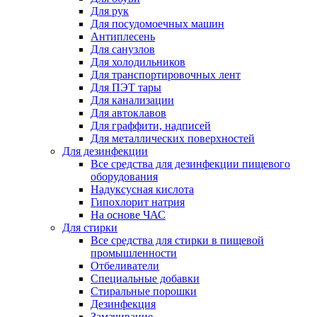
Для рук
Для посудомоечных машин
Антиплесень
Для санузлов
Для холодильников
Для транспортировочных лент
Для ПЭТ тары
Для канализации
Для автоклавов
Для граффити, надписей
Для металлических поверхностей
Для дезинфекции
Все средства для дезинфекции пищевого
оборудования
Надуксусная кислота
Гипохлорит натрия
На основе ЧАС
Для стирки
Все средства для стирки в пищевой
промышленности
Отбеливатели
Специальные добавки
Стиральные порошки
Дезинфекция
Замачивание