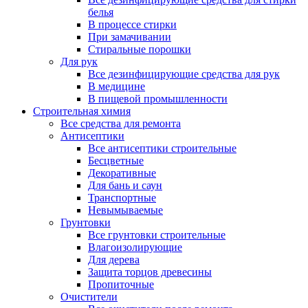
белья
В процессе стирки
При замачивании
Стиральные порошки
Для рук
Все дезинфицирующие средства для рук
В медицине
В пищевой промышленности
Строительная химия
Все средства для ремонта
Антисептики
Все антисептики строительные
Бесцветные
Декоративные
Для бань и саун
Транспортные
Невымываемые
Грунтовки
Все грунтовки строительные
Влагоизолирующие
Для дерева
Защита торцов древесины
Пропиточные
Очистители