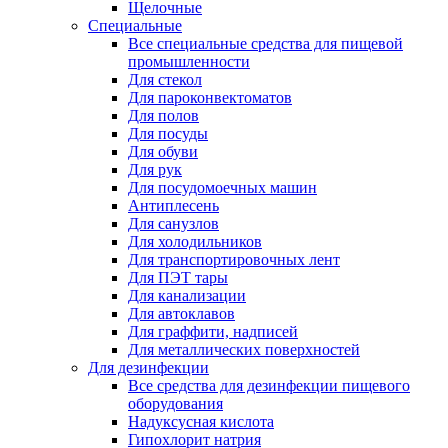
Щелочные
Специальные
Все специальные средства для пищевой
промышленности
Для стекол
Для пароконвектоматов
Для полов
Для посуды
Для обуви
Для рук
Для посудомоечных машин
Антиплесень
Для санузлов
Для холодильников
Для транспортировочных лент
Для ПЭТ тары
Для канализации
Для автоклавов
Для граффити, надписей
Для металлических поверхностей
Для дезинфекции
Все средства для дезинфекции пищевого
оборудования
Надуксусная кислота
Гипохлорит натрия