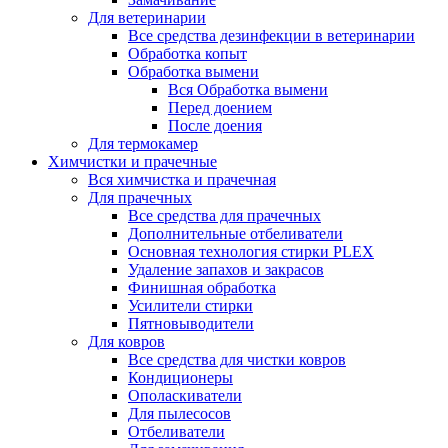
Для ветеринарии
Все средства дезинфекции в ветеринарии
Обработка копыт
Обработка вымени
Вся Обработка вымени
Перед доением
После доения
Для термокамер
Химчистки и прачечные
Вся химчистка и прачечная
Для прачечных
Все средства для прачечных
Дополнительные отбеливатели
Основная технология стирки PLEX
Удаление запахов и закрасов
Финишная обработка
Усилители стирки
Пятновыводители
Для ковров
Все средства для чистки ковров
Кондиционеры
Ополаскиватели
Для пылесосов
Отбеливатели