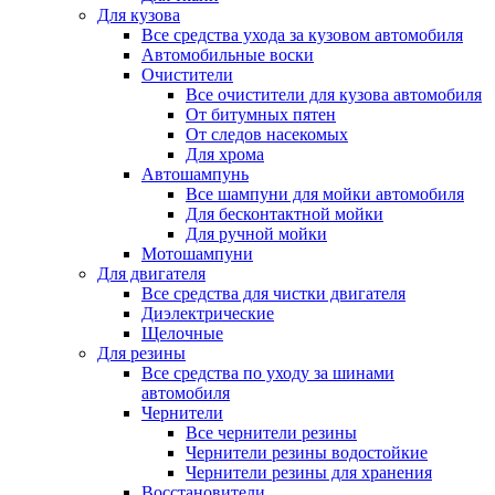
Для кузова
Все средства ухода за кузовом автомобиля
Автомобильные воски
Очистители
Все очистители для кузова автомобиля
От битумных пятен
От следов насекомых
Для хрома
Автошампунь
Все шампуни для мойки автомобиля
Для бесконтактной мойки
Для ручной мойки
Мотошампуни
Для двигателя
Все средства для чистки двигателя
Диэлектрические
Щелочные
Для резины
Все средства по уходу за шинами
автомобиля
Чернители
Все чернители резины
Чернители резины водостойкие
Чернители резины для хранения
Восстановители