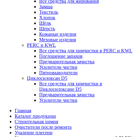
Все средства для жирования
Замша
Текстиль
Хлопок
Шёлк
Шерсть
Кожаные изделия
Меховые изделия
PERC и KWL
Все средства для химчистки в PERC и KWL
Поглощение запахов
Предварительная зачистка
Усилители чистки
Пятновыводители
Циклосилоксан D5
Все средства для химчистки в
Циклосилоксане D5
Предварительная зачистка
Усилители чистки
Главная
Каталог продукции
Строительная химия
Очистители после ремонта
Удаление плесени