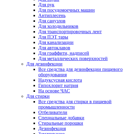
Для рук
Для посудомоечных машин
Антиплесень
Для санузлов
Для холодильников
Для транспортировочных лент
Для ПЭТ тары
Для канализации
Для автоклавов
Для граффити, надписей
Для металлических поверхностей
Для дезинфекции
Все средства для дезинфекции пищевого
оборудования
Надуксусная кислота
Гипохлорит натрия
На основе ЧАС
Для стирки
Все средства для стирки в пищевой
промышленности
Отбеливатели
Специальные добавки
Стиральные порошки
Дезинфекция
Замачивание