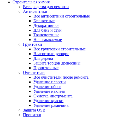
Строительная химия
Все средства для ремонта
Антисептики
Все антисептики строительные
Бесцветные
Декоративные
Для бань и саун
Транспортные
Невымываемые
Грунтовки
Все грунтовки строительные
Влагоизолирующие
Для дерева
Защита торцов древесины
Пропиточные
Очистители
Все очистители после ремонта
Удаление плесени
Удаление обоев
Удаление наклеек
Очистка инструмента
Удаление краски
Удаление ржавчины
Защита OSB
Пропитки