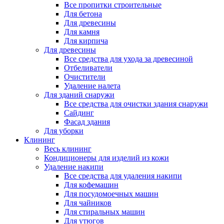
Все пропитки строительные
Для бетона
Для древесины
Для камня
Для кирпича
Для древесины
Все средства для ухода за древесиной
Отбеливатели
Очистители
Удаление налета
Для зданий снаружи
Все средства для очистки здания снаружи
Сайдинг
Фасад здания
Для уборки
Клининг
Весь клининг
Кондиционеры для изделий из кожи
Удаление накипи
Все средства для удаления накипи
Для кофемашин
Для посудомоечных машин
Для чайников
Для стиральных машин
Для утюгов