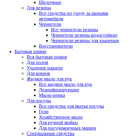
Щелочные
Для резины
Все средства по уходу за шинами
автомобиля
Чернители
Все чернители резины
Чернители резины водостойкие
Чернители резины для хранения
Восстановители
Бытовая химия
Вся бытовая химия
Для полов
Удаление накипи
Для ковров
Жидкое мыло для рук
Все жидкое мыло для рук
Дезинфицирующее
Мыло-пенка
Для посуды
Все средства для мытья посуды
Гели
Хозяйственное мыло
Для ручной мойки
Для посудомоечных машин
Специальные средства