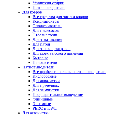
Усилители стирки
Пятновыводители
Для ковров
Все средства для чистки ковров
Кондиционеры
Ополаскиватели
Для пылесосов
Отбеливатели
Для замачивания
Для пятен
Для запахов, закрасов
Для моек высокого давления
Бытовые
Пеногасители
Пятновыводители
Все профессиональные пятновыводители
Кислородные
Для аквачистки
Для прачечных
Для химчистки
Предварительное выведение
Финишные
Энзимные
PERC и KWL
Для аквачистки