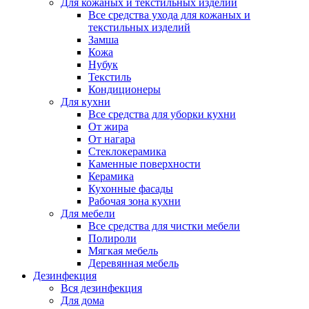
Для кожаных и текстильных изделий
Все средства ухода для кожаных и
текстильных изделий
Замша
Кожа
Нубук
Текстиль
Кондиционеры
Для кухни
Все средства для уборки кухни
От жира
От нагара
Стеклокерамика
Каменные поверхности
Керамика
Кухонные фасады
Рабочая зона кухни
Для мебели
Все средства для чистки мебели
Полироли
Мягкая мебель
Деревянная мебель
Дезинфекция
Вся дезинфекция
Для дома