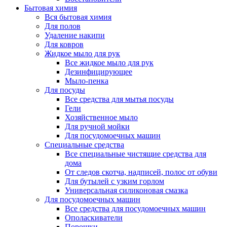
Бытовая химия
Вся бытовая химия
Для полов
Удаление накипи
Для ковров
Жидкое мыло для рук
Все жидкое мыло для рук
Дезинфицирующее
Мыло-пенка
Для посуды
Все средства для мытья посуды
Гели
Хозяйственное мыло
Для ручной мойки
Для посудомоечных машин
Специальные средства
Все специальные чистящие средства для
дома
От следов скотча, надписей, полос от обуви
Для бутылей с узким горлом
Универсальная силиконовая смазка
Для посудомоечных машин
Все средства для посудомоечных машин
Ополаскиватели
Порошки