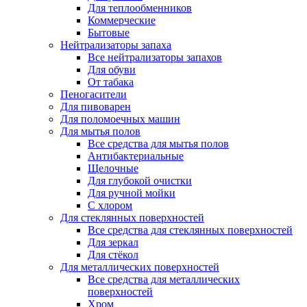
Для теплообменников
Коммерческие
Бытовые
Нейтрализаторы запаха
Все нейтрализаторы запахов
Для обуви
От табака
Пеногасители
Для пивоварен
Для поломоечных машин
Для мытья полов
Все средства для мытья полов
Антибактериальные
Щелочные
Для глубокой очистки
Для ручной мойки
С хлором
Для стеклянных поверхностей
Все средства для стеклянных поверхностей
Для зеркал
Для стёкол
Для металлических поверхностей
Все средства для металлических
поверхностей
Хром