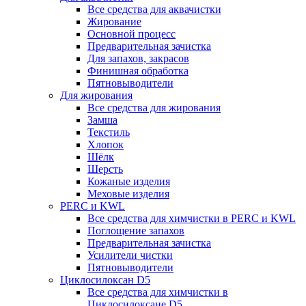
Все средства для аквачистки
Жирование
Основной процесс
Предварительная зачистка
Для запахов, закрасов
Финишная обработка
Пятновыводители
Для жирования
Все средства для жирования
Замша
Текстиль
Хлопок
Шёлк
Шерсть
Кожаные изделия
Меховые изделия
PERC и KWL
Все средства для химчистки в PERC и KWL
Поглощение запахов
Предварительная зачистка
Усилители чистки
Пятновыводители
Циклосилоксан D5
Все средства для химчистки в
Циклосилоксане D5