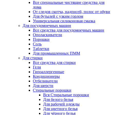
Все специальные чистящие средства для
дома
От следов скотча, надписей, полос от обуви
Для бутылей с узким горлом
Универсальная силиконовая смазка
Для посудомоечных машин
Все средства для посудомоечных машин
Ополаскиватели
Порошки
Соль
Таблетки
Для промышленных ПММ
Для стирки
Все средства для стирки
Гели
Гипоаллергенные
Кондиционеры
Отбеливатели
Для шерсти
Стиральные порошки
Вся Стиральные порошки
Для белого белья
Для рабочей одежды
Для цветного белья
Для чёрного белья