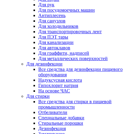
Для рук
Для посудомоечных машин
Антиплесень
Для санузлов
Для холодильников
Для транспортировочных лент
Для ПЭТ тары
Для канализации
Для автоклавов
Для граффити, надписей
Для металлических поверхностей
Для дезинфекции
Все средства для дезинфекции пищевого
оборудования
Надуксусная кислота
Гипохлорит натрия
На основе ЧАС
Для стирки
Все средства для стирки в пищевой
промышленности
Отбеливатели
Специальные добавки
Стиральные порошки
Дезинфекция
Замачивание