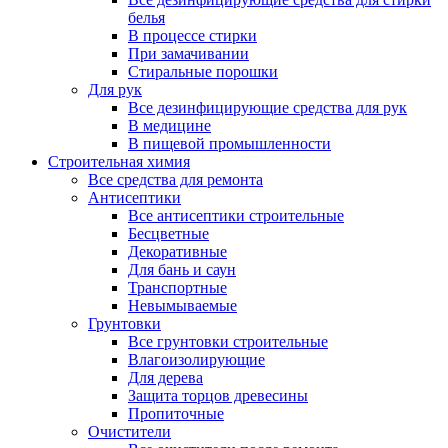
белья
В процессе стирки
При замачивании
Стиральные порошки
Для рук
Все дезинфицирующие средства для рук
В медицине
В пищевой промышленности
Строительная химия
Все средства для ремонта
Антисептики
Все антисептики строительные
Бесцветные
Декоративные
Для бань и саун
Транспортные
Невымываемые
Грунтовки
Все грунтовки строительные
Влагоизолирующие
Для дерева
Защита торцов древесины
Пропиточные
Очистители