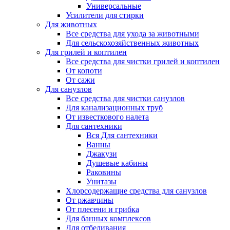
Универсальные
Усилители для стирки
Для животных
Все средства для ухода за животными
Для сельскохозяйственных животных
Для грилей и коптилен
Все средства для чистки грилей и коптилен
От копоти
От сажи
Для санузлов
Все средства для чистки санузлов
Для канализационных труб
От известкового налета
Для сантехники
Вся Для сантехники
Ванны
Джакузи
Душевые кабины
Раковины
Унитазы
Хлорсодержащие средства для санузлов
От ржавчины
От плесени и грибка
Для банных комплексов
Для отбеливания