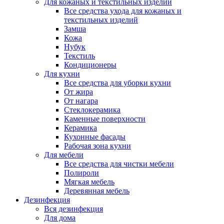
Для кожаных и текстильных изделий
Все средства ухода для кожаных и
текстильных изделий
Замша
Кожа
Нубук
Текстиль
Кондиционеры
Для кухни
Все средства для уборки кухни
От жира
От нагара
Стеклокерамика
Каменные поверхности
Керамика
Кухонные фасады
Рабочая зона кухни
Для мебели
Все средства для чистки мебели
Полироли
Мягкая мебель
Деревянная мебель
Дезинфекция
Вся дезинфекция
Для дома