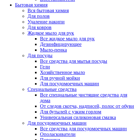
Бытовая химия
Вся бытовая химия
Для полов
Удаление накипи
Для ковров
Жидкое мыло для рук
Все жидкое мыло для рук
Дезинфицирующее
Мыло-пенка
Для посуды
Все средства для мытья посуды
Гели
Хозяйственное мыло
Для ручной мойки
Для посудомоечных машин
Специальные средства
Все специальные чистящие средства для
дома
От следов скотча, надписей, полос от обуви
Для бутылей с узким горлом
Универсальная силиконовая смазка
Для посудомоечных машин
Все средства для посудомоечных машин
Ополаскиватели
Порошки