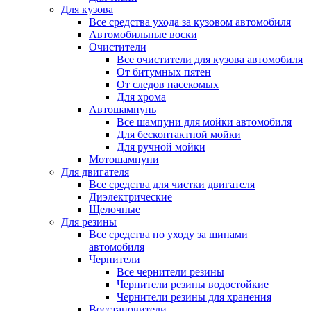
Для кузова
Все средства ухода за кузовом автомобиля
Автомобильные воски
Очистители
Все очистители для кузова автомобиля
От битумных пятен
От следов насекомых
Для хрома
Автошампунь
Все шампуни для мойки автомобиля
Для бесконтактной мойки
Для ручной мойки
Мотошампуни
Для двигателя
Все средства для чистки двигателя
Диэлектрические
Щелочные
Для резины
Все средства по уходу за шинами
автомобиля
Чернители
Все чернители резины
Чернители резины водостойкие
Чернители резины для хранения
Восстановители