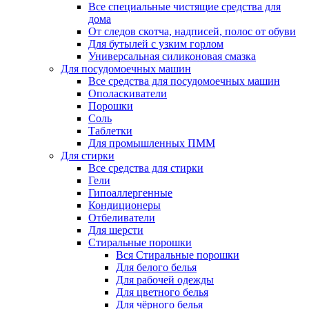
Все специальные чистящие средства для
дома
От следов скотча, надписей, полос от обуви
Для бутылей с узким горлом
Универсальная силиконовая смазка
Для посудомоечных машин
Все средства для посудомоечных машин
Ополаскиватели
Порошки
Соль
Таблетки
Для промышленных ПММ
Для стирки
Все средства для стирки
Гели
Гипоаллергенные
Кондиционеры
Отбеливатели
Для шерсти
Стиральные порошки
Вся Стиральные порошки
Для белого белья
Для рабочей одежды
Для цветного белья
Для чёрного белья