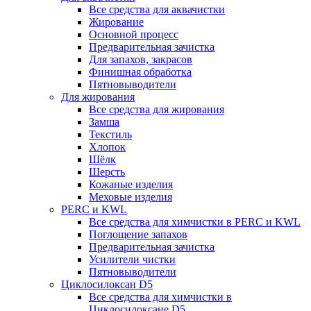
Все средства для аквачистки
Жирование
Основной процесс
Предварительная зачистка
Для запахов, закрасов
Финишная обработка
Пятновыводители
Для жирования
Все средства для жирования
Замша
Текстиль
Хлопок
Шёлк
Шерсть
Кожаные изделия
Меховые изделия
PERC и KWL
Все средства для химчистки в PERC и KWL
Поглощение запахов
Предварительная зачистка
Усилители чистки
Пятновыводители
Циклосилоксан D5
Все средства для химчистки в
Циклосилоксане D5