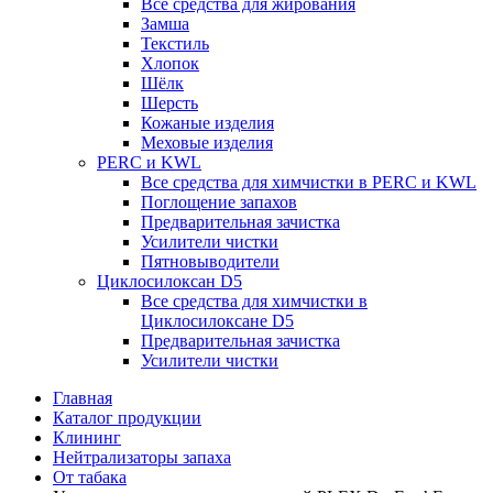
Все средства для жирования
Замша
Текстиль
Хлопок
Шёлк
Шерсть
Кожаные изделия
Меховые изделия
PERC и KWL
Все средства для химчистки в PERC и KWL
Поглощение запахов
Предварительная зачистка
Усилители чистки
Пятновыводители
Циклосилоксан D5
Все средства для химчистки в
Циклосилоксане D5
Предварительная зачистка
Усилители чистки
Главная
Каталог продукции
Клининг
Нейтрализаторы запаха
От табака