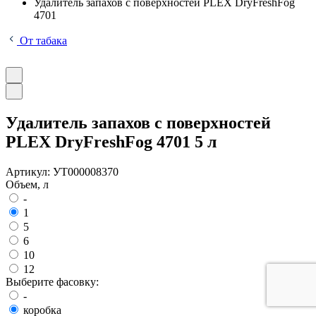
Удалитель запахов с поверхностей PLEX DryFreshFog
4701
От табака
Удалитель запахов с поверхностей
PLEX DryFreshFog 4701 5 л
Артикул:
УТ000008370
Объем, л
-
1
5
6
10
12
Выберите фасовку:
-
коробка