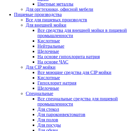
Цветные металлы
Для оргтехники, офисной мебели
Пищевые производства
Все для пищевых производств
Для внешней мойки
Все средства для внешней мойки в пищевой
промышленности
Кислотные
Нейтральные
Щелочные
На основе гипохлорита натрия
На основе ЧАС
Для CIP мойки
Все моющие средства для CIP мойки
Кислотные
Гипохлорит натрия
Щелочные
Специальные
Все специальные средства для пищевой
промышленности
Для стекол
Для пароконвектоматов
Для полов
Для посуды
Для обуви