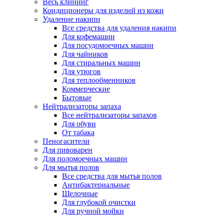
Весь клининг
Кондиционеры для изделий из кожи
Удаление накипи
Все средства для удаления накипи
Для кофемашин
Для посудомоечных машин
Для чайников
Для стиральных машин
Для утюгов
Для теплообменников
Коммерческие
Бытовые
Нейтрализаторы запаха
Все нейтрализаторы запахов
Для обуви
От табака
Пеногасители
Для пивоварен
Для поломоечных машин
Для мытья полов
Все средства для мытья полов
Антибактериальные
Щелочные
Для глубокой очистки
Для ручной мойки