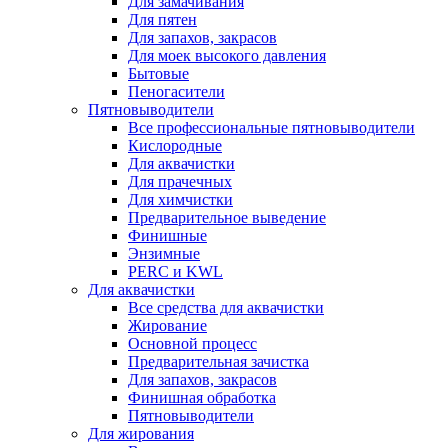
Для замачивания
Для пятен
Для запахов, закрасов
Для моек высокого давления
Бытовые
Пеногасители
Пятновыводители
Все профессиональные пятновыводители
Кислородные
Для аквачистки
Для прачечных
Для химчистки
Предварительное выведение
Финишные
Энзимные
PERC и KWL
Для аквачистки
Все средства для аквачистки
Жирование
Основной процесс
Предварительная зачистка
Для запахов, закрасов
Финишная обработка
Пятновыводители
Для жирования