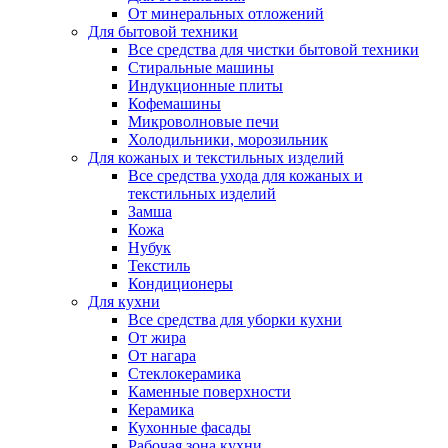
От минеральных отложений
Для бытовой техники
Все средства для чистки бытовой техники
Стиральные машины
Индукционные плиты
Кофемашины
Микроволновые печи
Холодильники, морозильник
Для кожаных и текстильных изделий
Все средства ухода для кожаных и
текстильных изделий
Замша
Кожа
Нубук
Текстиль
Кондиционеры
Для кухни
Все средства для уборки кухни
От жира
От нагара
Стеклокерамика
Каменные поверхности
Керамика
Кухонные фасады
Рабочая зона кухни