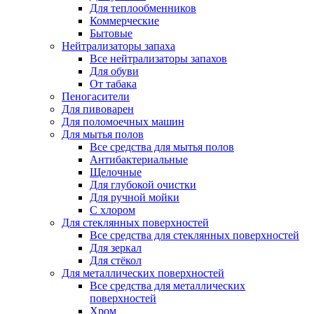
Для теплообменников
Коммерческие
Бытовые
Нейтрализаторы запаха
Все нейтрализаторы запахов
Для обуви
От табака
Пеногасители
Для пивоварен
Для поломоечных машин
Для мытья полов
Все средства для мытья полов
Антибактериальные
Щелочные
Для глубокой очистки
Для ручной мойки
С хлором
Для стеклянных поверхностей
Все средства для стеклянных поверхностей
Для зеркал
Для стёкол
Для металлических поверхностей
Все средства для металлических
поверхностей
Хром