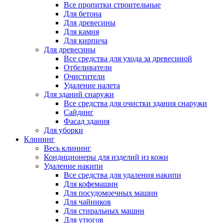
Все пропитки строительные
Для бетона
Для древесины
Для камня
Для кирпича
Для древесины
Все средства для ухода за древесиной
Отбеливатели
Очистители
Удаление налета
Для зданий снаружи
Все средства для очистки здания снаружи
Сайдинг
Фасад здания
Для уборки
Клининг
Весь клининг
Кондиционеры для изделий из кожи
Удаление накипи
Все средства для удаления накипи
Для кофемашин
Для посудомоечных машин
Для чайников
Для стиральных машин
Для утюгов