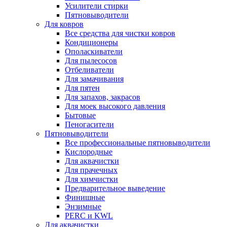
Усилители стирки
Пятновыводители
Для ковров
Все средства для чистки ковров
Кондиционеры
Ополаскиватели
Для пылесосов
Отбеливатели
Для замачивания
Для пятен
Для запахов, закрасов
Для моек высокого давления
Бытовые
Пеногасители
Пятновыводители
Все профессиональные пятновыводители
Кислородные
Для аквачистки
Для прачечных
Для химчистки
Предварительное выведение
Финишные
Энзимные
PERC и KWL
Для аквачистки