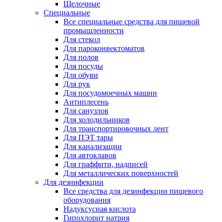
Щелочные
Специальные
Все специальные средства для пищевой
промышленности
Для стекол
Для пароконвектоматов
Для полов
Для посуды
Для обуви
Для рук
Для посудомоечных машин
Антиплесень
Для санузлов
Для холодильников
Для транспортировочных лент
Для ПЭТ тары
Для канализации
Для автоклавов
Для граффити, надписей
Для металлических поверхностей
Для дезинфекции
Все средства для дезинфекции пищевого
оборудования
Надуксусная кислота
Гипохлорит натрия