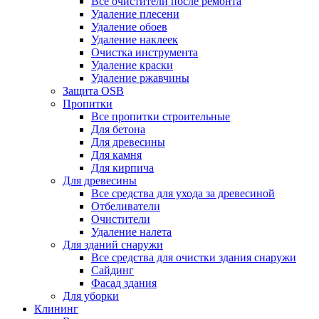
Все очистители после ремонта
Удаление плесени
Удаление обоев
Удаление наклеек
Очистка инструмента
Удаление краски
Удаление ржавчины
Защита OSB
Пропитки
Все пропитки строительные
Для бетона
Для древесины
Для камня
Для кирпича
Для древесины
Все средства для ухода за древесиной
Отбеливатели
Очистители
Удаление налета
Для зданий снаружи
Все средства для очистки здания снаружи
Сайдинг
Фасад здания
Для уборки
Клининг