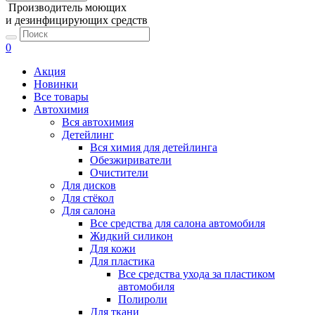
Производитель моющих
и дезинфицирующих средств
0
Акция
Новинки
Все товары
Автохимия
Вся автохимия
Детейлинг
Вся химия для детейлинга
Обезжириватели
Очистители
Для дисков
Для стёкол
Для салона
Все средства для салона автомобиля
Жидкий силикон
Для кожи
Для пластика
Все средства ухода за пластиком
автомобиля
Полироли
Для ткани