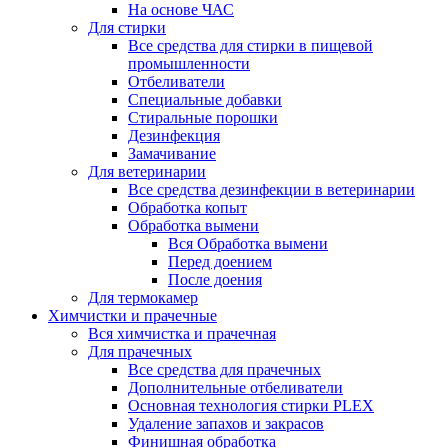
На основе ЧАС
Для стирки
Все средства для стирки в пищевой
промышленности
Отбеливатели
Специальные добавки
Стиральные порошки
Дезинфекция
Замачивание
Для ветеринарии
Все средства дезинфекции в ветеринарии
Обработка копыт
Обработка вымени
Вся Обработка вымени
Перед доением
После доения
Для термокамер
Химчистки и прачечные
Вся химчистка и прачечная
Для прачечных
Все средства для прачечных
Дополнительные отбеливатели
Основная технология стирки PLEX
Удаление запахов и закрасов
Финишная обработка