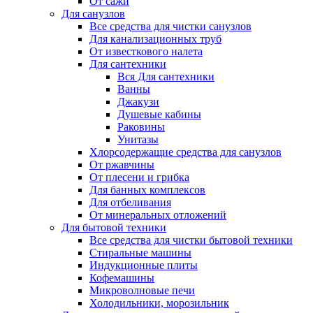
От сажи
Для санузлов
Все средства для чистки санузлов
Для канализационных труб
От известкового налета
Для сантехники
Вся Для сантехники
Ванны
Джакузи
Душевые кабины
Раковины
Унитазы
Хлорсодержащие средства для санузлов
От ржавчины
От плесени и грибка
Для банных комплексов
Для отбеливания
От минеральных отложений
Для бытовой техники
Все средства для чистки бытовой техники
Стиральные машины
Индукционные плиты
Кофемашины
Микроволновые печи
Холодильники, морозильник