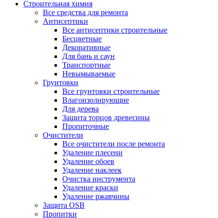
Строительная химия
Все средства для ремонта
Антисептики
Все антисептики строительные
Бесцветные
Декоративные
Для бань и саун
Транспортные
Невымываемые
Грунтовки
Все грунтовки строительные
Влагоизолирующие
Для дерева
Защита торцов древесины
Пропиточные
Очистители
Все очистители после ремонта
Удаление плесени
Удаление обоев
Удаление наклеек
Очистка инструмента
Удаление краски
Удаление ржавчины
Защита OSB
Пропитки