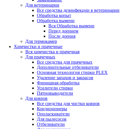
Для ветеринарии
Все средства дезинфекции в ветеринарии
Обработка копыт
Обработка вымени
Вся Обработка вымени
Перед доением
После доения
Для термокамер
Химчистки и прачечные
Вся химчистка и прачечная
Для прачечных
Все средства для прачечных
Дополнительные отбеливатели
Основная технология стирки PLEX
Удаление запахов и закрасов
Финишная обработка
Усилители стирки
Пятновыводители
Для ковров
Все средства для чистки ковров
Кондиционеры
Ополаскиватели
Для пылесосов
Отбеливатели