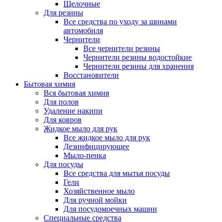
Щелочные
Для резины
Все средства по уходу за шинами
автомобиля
Чернители
Все чернители резины
Чернители резины водостойкие
Чернители резины для хранения
Восстановители
Бытовая химия
Вся бытовая химия
Для полов
Удаление накипи
Для ковров
Жидкое мыло для рук
Все жидкое мыло для рук
Дезинфицирующее
Мыло-пенка
Для посуды
Все средства для мытья посуды
Гели
Хозяйственное мыло
Для ручной мойки
Для посудомоечных машин
Специальные средства