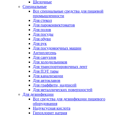
Щелочные
Специальные
Все специальные средства для пищевой
промышленности
Для стекол
Для пароконвектоматов
Для полов
Для посуды
Для обуви
Для рук
Для посудомоечных машин
Антиплесень
Для санузлов
Для холодильников
Для транспортировочных лент
Для ПЭТ тары
Для канализации
Для автоклавов
Для граффити, надписей
Для металлических поверхностей
Для дезинфекции
Все средства для дезинфекции пищевого
оборудования
Надуксусная кислота
Гипохлорит натрия