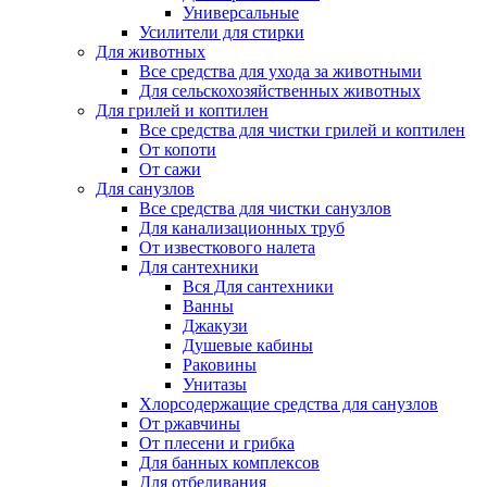
Универсальные
Усилители для стирки
Для животных
Все средства для ухода за животными
Для сельскохозяйственных животных
Для грилей и коптилен
Все средства для чистки грилей и коптилен
От копоти
От сажи
Для санузлов
Все средства для чистки санузлов
Для канализационных труб
От известкового налета
Для сантехники
Вся Для сантехники
Ванны
Джакузи
Душевые кабины
Раковины
Унитазы
Хлорсодержащие средства для санузлов
От ржавчины
От плесени и грибка
Для банных комплексов
Для отбеливания