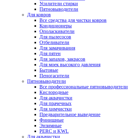
Усилители стирки
Пятновыводители
Для ковров
Все средства для чистки ковров
Кондиционеры
Ополаскиватели
Для пылесосов
Отбеливатели
Для замачивания
Для пятен
Для запахов, закрасов
Для моек высокого давления
Бытовые
Пеногасители
Пятновыводители
Все профессиональные пятновыводители
Кислородные
Для аквачистки
Для прачечных
Для химчистки
Предварительное выведение
Финишные
Энзимные
PERC и KWL
Для аквачистки