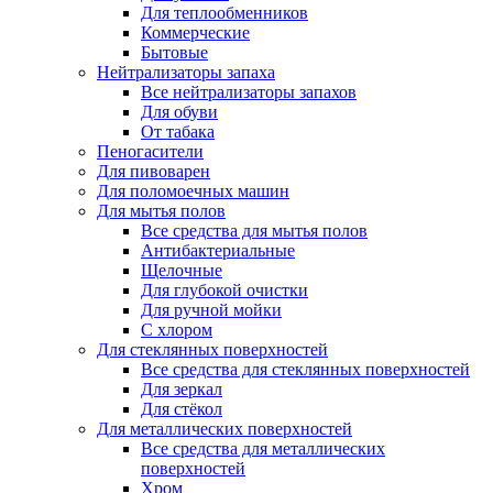
Для теплообменников
Коммерческие
Бытовые
Нейтрализаторы запаха
Все нейтрализаторы запахов
Для обуви
От табака
Пеногасители
Для пивоварен
Для поломоечных машин
Для мытья полов
Все средства для мытья полов
Антибактериальные
Щелочные
Для глубокой очистки
Для ручной мойки
С хлором
Для стеклянных поверхностей
Все средства для стеклянных поверхностей
Для зеркал
Для стёкол
Для металлических поверхностей
Все средства для металлических
поверхностей
Хром