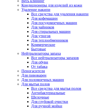
Весь клининг
Кондиционеры для изделий из кожи
Удаление накипи
Все средства для удаления накипи
Для кофемашин
Для посудомоечных машин
Для чайников
Для стиральных машин
Для утюгов
Для теплообменников
Коммерческие
Бытовые
Нейтрализаторы запаха
Все нейтрализаторы запахов
Для обуви
От табака
Пеногасители
Для пивоварен
Для поломоечных машин
Для мытья полов
Все средства для мытья полов
Антибактериальные
Щелочные
Для глубокой очистки
Для ручной мойки