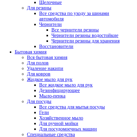
Щелочные
Для резины
Все средства по уходу за шинами
автомобиля
Чернители
Все чернители резины
Чернители резины водостойкие
Чернители резины для хранения
Восстановители
Бытовая химия
Вся бытовая химия
Для полов
Удаление накипи
Для ковров
Жидкое мыло для рук
Все жидкое мыло для рук
Дезинфицирующее
Мыло-пенка
Для посуды
Все средства для мытья посуды
Гели
Хозяйственное мыло
Для ручной мойки
Для посудомоечных машин
Специальные средства