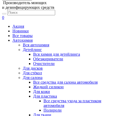
Производитель моющих
и дезинфицирующих средств
0
Акция
Новинки
Все товары
Автохимия
Вся автохимия
Детейлинг
Вся химия для детейлинга
Обезжириватели
Очистители
Для дисков
Для стёкол
Для салона
Все средства для салона автомобиля
Жидкий силикон
Для кожи
Для пластика
Все средства ухода за пластиком
автомобиля
Полироли
Для ткани