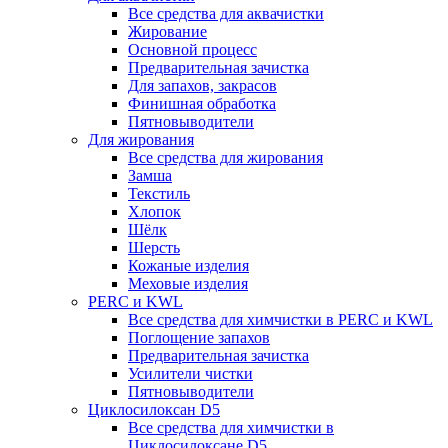
Все средства для аквачистки
Жирование
Основной процесс
Предварительная зачистка
Для запахов, закрасов
Финишная обработка
Пятновыводители
Для жирования
Все средства для жирования
Замша
Текстиль
Хлопок
Шёлк
Шерсть
Кожаные изделия
Меховые изделия
PERC и KWL
Все средства для химчистки в PERC и KWL
Поглощение запахов
Предварительная зачистка
Усилители чистки
Пятновыводители
Циклосилоксан D5
Все средства для химчистки в
Циклосилоксане D5