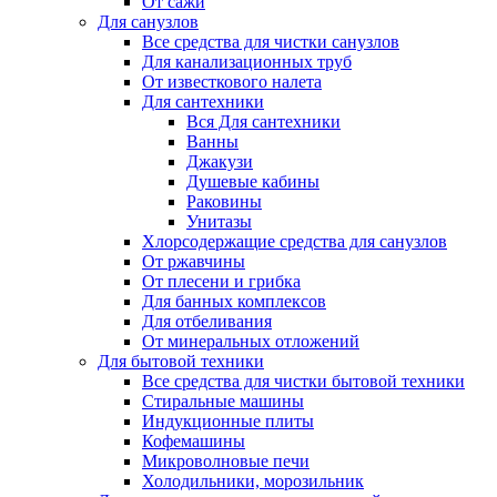
От сажи
Для санузлов
Все средства для чистки санузлов
Для канализационных труб
От известкового налета
Для сантехники
Вся Для сантехники
Ванны
Джакузи
Душевые кабины
Раковины
Унитазы
Хлорсодержащие средства для санузлов
От ржавчины
От плесени и грибка
Для банных комплексов
Для отбеливания
От минеральных отложений
Для бытовой техники
Все средства для чистки бытовой техники
Стиральные машины
Индукционные плиты
Кофемашины
Микроволновые печи
Холодильники, морозильник