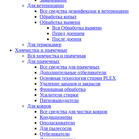
Для ветеринарии
Все средства дезинфекции в ветеринарии
Обработка копыт
Обработка вымени
Вся Обработка вымени
Перед доением
После доения
Для термокамер
Химчистки и прачечные
Вся химчистка и прачечная
Для прачечных
Все средства для прачечных
Дополнительные отбеливатели
Основная технология стирки PLEX
Удаление запахов и закрасов
Финишная обработка
Усилители стирки
Пятновыводители
Для ковров
Все средства для чистки ковров
Кондиционеры
Ополаскиватели
Для пылесосов
Отбеливатели