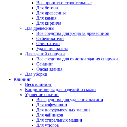
Все пропитки строительные
Для бетона
Для древесины
Для камня
Для кирпича
Для древесины
Все средства для ухода за древесиной
Отбеливатели
Очистители
Удаление налета
Для зданий снаружи
Все средства для очистки здания снаружи
Сайдинг
Фасад здания
Для уборки
Клининг
Весь клининг
Кондиционеры для изделий из кожи
Удаление накипи
Все средства для удаления накипи
Для кофемашин
Для посудомоечных машин
Для чайников
Для стиральных машин
Для утюгов