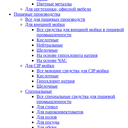
Цветные металлы
Для оргтехники, офисной мебели
Пищевые производства
Все для пищевых производств
Для внешней мойки
Все средства для внешней мойки в пищевой
промышленности
Кислотные
Нейтральные
Щелочные
На основе гипохлорита натрия
На основе ЧАС
Для CIP мойки
Все моющие средства для CIP мойки
Кислотные
Гипохлорит натрия
Щелочные
Специальные
Все специальные средства для пищевой
промышленности
Для стекол
Для пароконвектоматов
Для полов
Для посуды
Для обуви