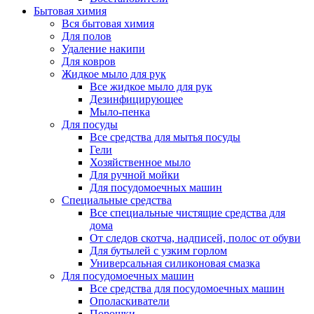
Бытовая химия
Вся бытовая химия
Для полов
Удаление накипи
Для ковров
Жидкое мыло для рук
Все жидкое мыло для рук
Дезинфицирующее
Мыло-пенка
Для посуды
Все средства для мытья посуды
Гели
Хозяйственное мыло
Для ручной мойки
Для посудомоечных машин
Специальные средства
Все специальные чистящие средства для
дома
От следов скотча, надписей, полос от обуви
Для бутылей с узким горлом
Универсальная силиконовая смазка
Для посудомоечных машин
Все средства для посудомоечных машин
Ополаскиватели
Порошки