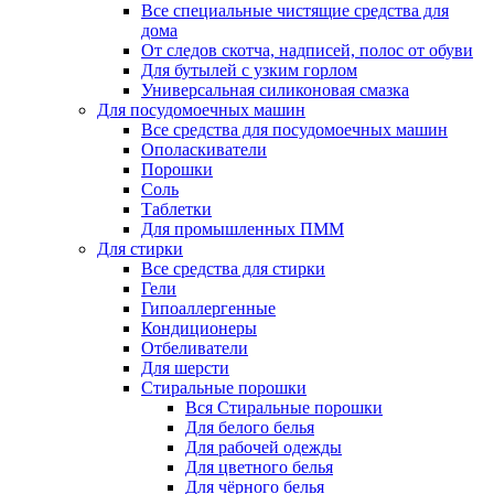
Все специальные чистящие средства для
дома
От следов скотча, надписей, полос от обуви
Для бутылей с узким горлом
Универсальная силиконовая смазка
Для посудомоечных машин
Все средства для посудомоечных машин
Ополаскиватели
Порошки
Соль
Таблетки
Для промышленных ПММ
Для стирки
Все средства для стирки
Гели
Гипоаллергенные
Кондиционеры
Отбеливатели
Для шерсти
Стиральные порошки
Вся Стиральные порошки
Для белого белья
Для рабочей одежды
Для цветного белья
Для чёрного белья