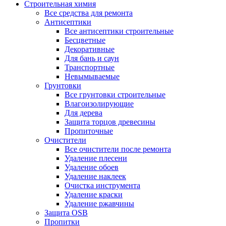
Строительная химия
Все средства для ремонта
Антисептики
Все антисептики строительные
Бесцветные
Декоративные
Для бань и саун
Транспортные
Невымываемые
Грунтовки
Все грунтовки строительные
Влагоизолирующие
Для дерева
Защита торцов древесины
Пропиточные
Очистители
Все очистители после ремонта
Удаление плесени
Удаление обоев
Удаление наклеек
Очистка инструмента
Удаление краски
Удаление ржавчины
Защита OSB
Пропитки