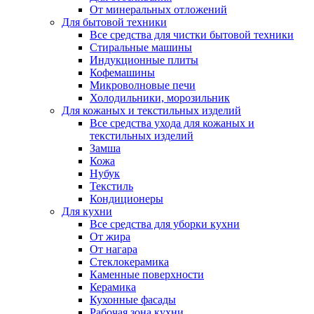
От минеральных отложений
Для бытовой техники
Все средства для чистки бытовой техники
Стиральные машины
Индукционные плиты
Кофемашины
Микроволновые печи
Холодильники, морозильник
Для кожаных и текстильных изделий
Все средства ухода для кожаных и
текстильных изделий
Замша
Кожа
Нубук
Текстиль
Кондиционеры
Для кухни
Все средства для уборки кухни
От жира
От нагара
Стеклокерамика
Каменные поверхности
Керамика
Кухонные фасады
Рабочая зона кухни