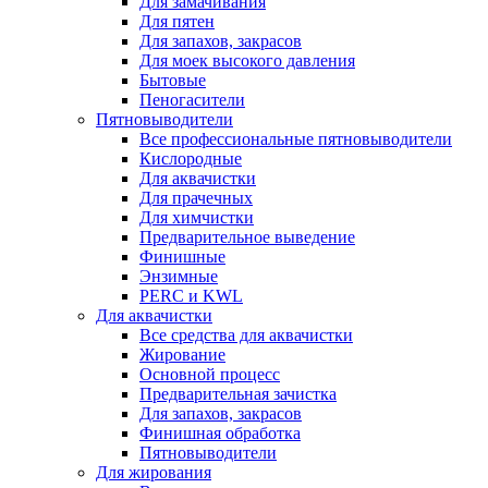
Для замачивания
Для пятен
Для запахов, закрасов
Для моек высокого давления
Бытовые
Пеногасители
Пятновыводители
Все профессиональные пятновыводители
Кислородные
Для аквачистки
Для прачечных
Для химчистки
Предварительное выведение
Финишные
Энзимные
PERC и KWL
Для аквачистки
Все средства для аквачистки
Жирование
Основной процесс
Предварительная зачистка
Для запахов, закрасов
Финишная обработка
Пятновыводители
Для жирования