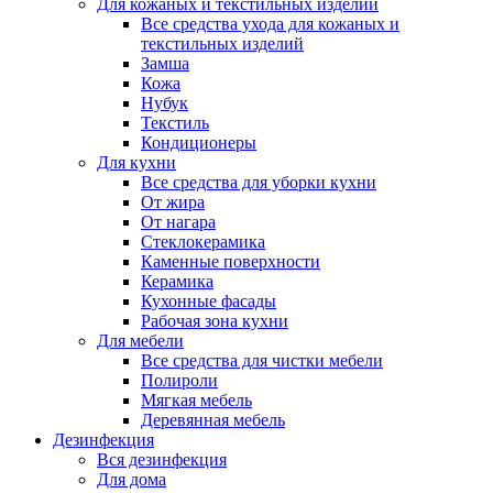
Для кожаных и текстильных изделий
Все средства ухода для кожаных и
текстильных изделий
Замша
Кожа
Нубук
Текстиль
Кондиционеры
Для кухни
Все средства для уборки кухни
От жира
От нагара
Стеклокерамика
Каменные поверхности
Керамика
Кухонные фасады
Рабочая зона кухни
Для мебели
Все средства для чистки мебели
Полироли
Мягкая мебель
Деревянная мебель
Дезинфекция
Вся дезинфекция
Для дома