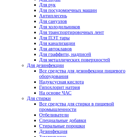
Для рук
Для посудомоечных машин
Антиплесень
Для санузлов
Для холодильников
Для транспортировочных лент
Для ПЭТ тары
Для канализации
Для автоклавов
Для граффити, надписей
Для металлических поверхностей
Для дезинфекции
Все средства для дезинфекции пищевого
оборудования
Надуксусная кислота
Гипохлорит натрия
На основе ЧАС
Для стирки
Все средства для стирки в пищевой
промышленности
Отбеливатели
Специальные добавки
Стиральные порошки
Дезинфекция
Замачивание