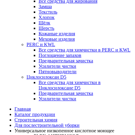
Все средства для жирования
Замша
Текстиль
Хлопок
Шёлк
Шерсть
Кожаные изделия
Меховые изделия
PERC и KWL
Все средства для химчистки в PERC и KWL
Поглощение запахов
Предварительная зачистка
Усилители чистки
Пятновыводители
Циклосилоксан D5
Все средства для химчистки в
Циклосилоксане D5
Предварительная зачистка
Усилители чистки
Главная
Каталог продукции
Строительная химия
Для послестроительной уборки
Универсальное низкопенное кислотное моющее