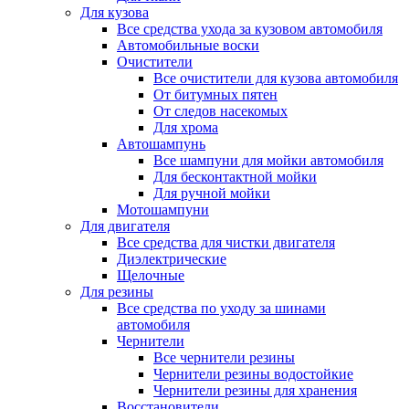
Для кузова
Все средства ухода за кузовом автомобиля
Автомобильные воски
Очистители
Все очистители для кузова автомобиля
От битумных пятен
От следов насекомых
Для хрома
Автошампунь
Все шампуни для мойки автомобиля
Для бесконтактной мойки
Для ручной мойки
Мотошампуни
Для двигателя
Все средства для чистки двигателя
Диэлектрические
Щелочные
Для резины
Все средства по уходу за шинами
автомобиля
Чернители
Все чернители резины
Чернители резины водостойкие
Чернители резины для хранения
Восстановители