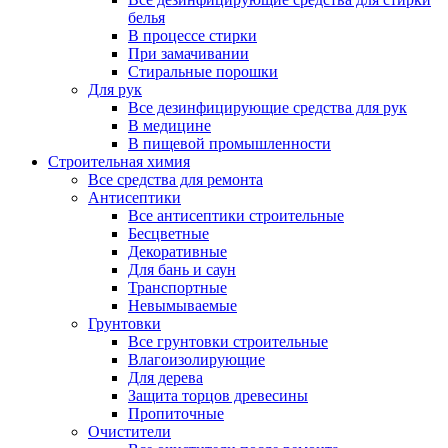
белья
В процессе стирки
При замачивании
Стиральные порошки
Для рук
Все дезинфицирующие средства для рук
В медицине
В пищевой промышленности
Строительная химия
Все средства для ремонта
Антисептики
Все антисептики строительные
Бесцветные
Декоративные
Для бань и саун
Транспортные
Невымываемые
Грунтовки
Все грунтовки строительные
Влагоизолирующие
Для дерева
Защита торцов древесины
Пропиточные
Очистители