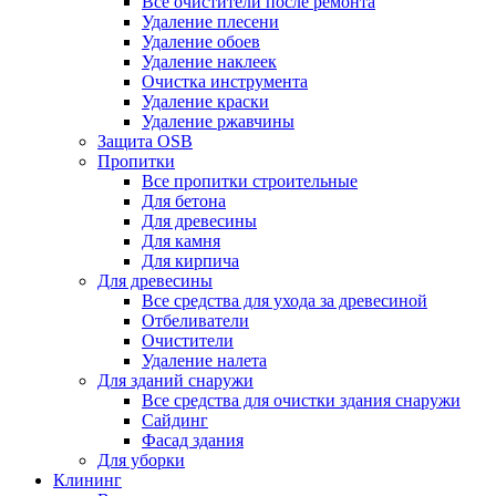
Все очистители после ремонта
Удаление плесени
Удаление обоев
Удаление наклеек
Очистка инструмента
Удаление краски
Удаление ржавчины
Защита OSB
Пропитки
Все пропитки строительные
Для бетона
Для древесины
Для камня
Для кирпича
Для древесины
Все средства для ухода за древесиной
Отбеливатели
Очистители
Удаление налета
Для зданий снаружи
Все средства для очистки здания снаружи
Сайдинг
Фасад здания
Для уборки
Клининг