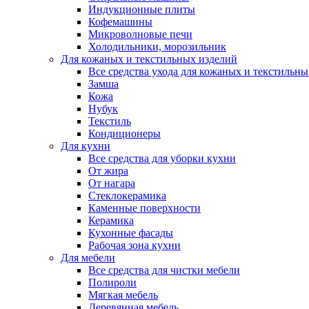
Индукционные плиты
Кофемашины
Микроволновые печи
Холодильники, морозильник
Для кожаных и текстильных изделий
Все средства ухода для кожаных и текстильн
Замша
Кожа
Нубук
Текстиль
Кондиционеры
Для кухни
Все средства для уборки кухни
От жира
От нагара
Стеклокерамика
Каменные поверхности
Керамика
Кухонные фасады
Рабочая зона кухни
Для мебели
Все средства для чистки мебели
Полироли
Мягкая мебель
Деревянная мебель