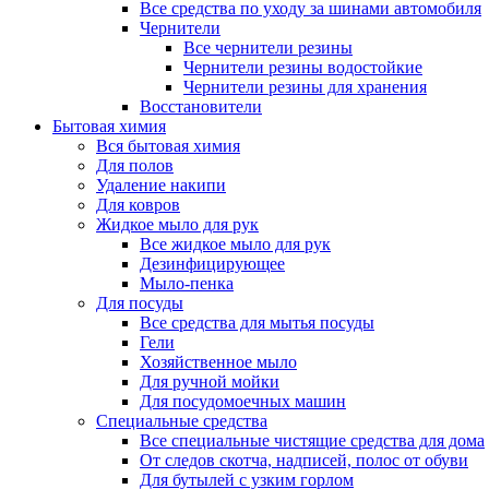
Все средства по уходу за шинами автомобиля
Чернители
Все чернители резины
Чернители резины водостойкие
Чернители резины для хранения
Восстановители
Бытовая химия
Вся бытовая химия
Для полов
Удаление накипи
Для ковров
Жидкое мыло для рук
Все жидкое мыло для рук
Дезинфицирующее
Мыло-пенка
Для посуды
Все средства для мытья посуды
Гели
Хозяйственное мыло
Для ручной мойки
Для посудомоечных машин
Специальные средства
Все специальные чистящие средства для дома
От следов скотча, надписей, полос от обуви
Для бутылей с узким горлом