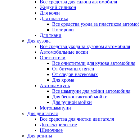
Все средства для салона автомобиля
Жидкий силикон
Для кожи
Для пластика
Все средства ухода за пластиком автомо
Полироли
Для ткани
Для кузова
Все средства ухода за кузовом автомобиля
Автомобильные воски
Очистители
Все очистители для кузова автомобиля
От битумных пятен
От следов насекомых
Для хрома
Автошампунь
Все шампуни для мойки автомобиля
Для бесконтактной мойки
Для ручной мойки
Мотошампуни
Для двигателя
Все средства для чистки двигателя
Диэлектрические
Щелочные
Для резины