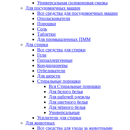
Универсальная силиконовая смазка
Для посудомоечных машин
Все средства для посудомоечных машин
Ополаскиватели
Порошки
Соль
Таблетки
Для промышленных ПММ
Для стирки
Все средства для стирки
Гели
Гипоаллергенные
Кондиционеры
Отбеливатели
Для шерсти
Стиральные порошки
Вся Стиральные порошки
Для белого белья
Для рабочей одежды
Для цветного белья
Для чёрного белья
Универсальные
Усилители для стирки
Для животных
Все средства для ухода за животными