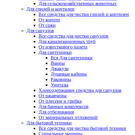
Для сельскохозяйственных животных
Для грилей и коптилен
Все средства для чистки грилей и коптилен
От копоти
От сажи
Для санузлов
Все средства для чистки санузлов
Для канализационных труб
От известкового налета
Для сантехники
Вся Для сантехники
Ванны
Джакузи
Душевые кабины
Раковины
Унитазы
Хлорсодержащие средства для санузлов
От ржавчины
От плесени и грибка
Для банных комплексов
Для отбеливания
От минеральных отложений
Для бытовой техники
Все средства для чистки бытовой техники
Стиральные машины