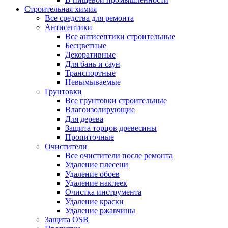
Строительная химия
Все средства для ремонта
Антисептики
Все антисептики строительные
Бесцветные
Декоративные
Для бань и саун
Транспортные
Невымываемые
Грунтовки
Все грунтовки строительные
Влагоизолирующие
Для дерева
Защита торцов древесины
Пропиточные
Очистители
Все очистители после ремонта
Удаление плесени
Удаление обоев
Удаление наклеек
Очистка инструмента
Удаление краски
Удаление ржавчины
Защита OSB