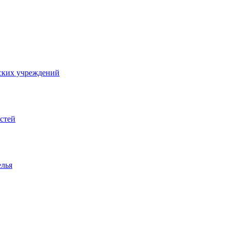
ских учреждений
стей
елья