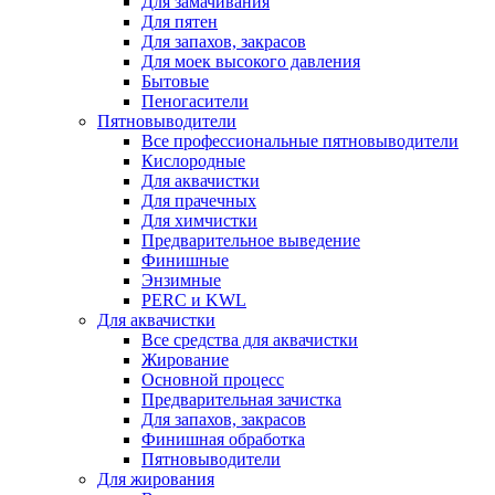
Для замачивания
Для пятен
Для запахов, закрасов
Для моек высокого давления
Бытовые
Пеногасители
Пятновыводители
Все профессиональные пятновыводители
Кислородные
Для аквачистки
Для прачечных
Для химчистки
Предварительное выведение
Финишные
Энзимные
PERC и KWL
Для аквачистки
Все средства для аквачистки
Жирование
Основной процесс
Предварительная зачистка
Для запахов, закрасов
Финишная обработка
Пятновыводители
Для жирования