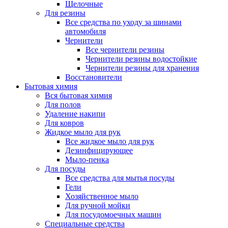
Щелочные
Для резины
Все средства по уходу за шинами
автомобиля
Чернители
Все чернители резины
Чернители резины водостойкие
Чернители резины для хранения
Восстановители
Бытовая химия
Вся бытовая химия
Для полов
Удаление накипи
Для ковров
Жидкое мыло для рук
Все жидкое мыло для рук
Дезинфицирующее
Мыло-пенка
Для посуды
Все средства для мытья посуды
Гели
Хозяйственное мыло
Для ручной мойки
Для посудомоечных машин
Специальные средства