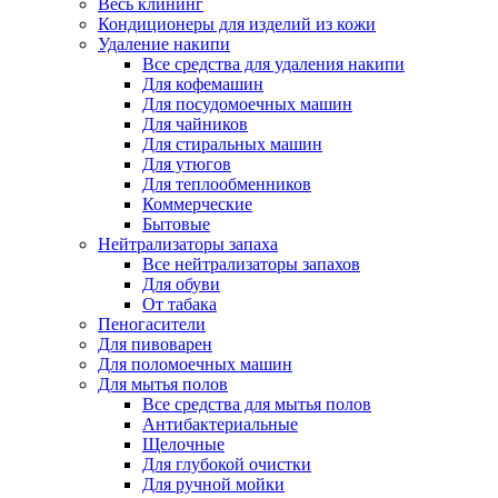
Весь клининг
Кондиционеры для изделий из кожи
Удаление накипи
Все средства для удаления накипи
Для кофемашин
Для посудомоечных машин
Для чайников
Для стиральных машин
Для утюгов
Для теплообменников
Коммерческие
Бытовые
Нейтрализаторы запаха
Все нейтрализаторы запахов
Для обуви
От табака
Пеногасители
Для пивоварен
Для поломоечных машин
Для мытья полов
Все средства для мытья полов
Антибактериальные
Щелочные
Для глубокой очистки
Для ручной мойки