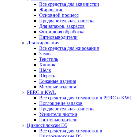
Все средства для аквачистки
Жирование
Основной процесс
Предварительная зачистка
Для запахов, закрасов
Финишная обработка
Пятновыводители
Для жирования
Все средства для жирования
Замша
Текстиль
Хлопок
Шёлк
Шерсть
Кожаные изделия
Меховые изделия
PERC и KWL
Все средства для химчистки в PERC и KWL
Поглощение запахов
Предварительная зачистка
Усилители чистки
Пятновыводители
Циклосилоксан D5
Все средства для химчистки в
Циклосилоксане D5