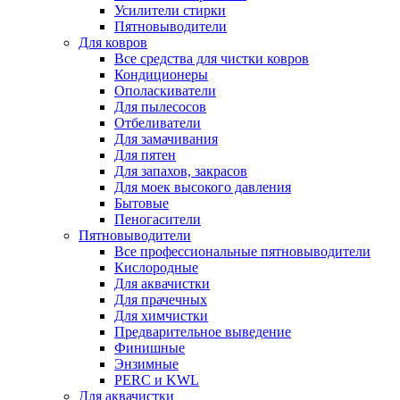
Усилители стирки
Пятновыводители
Для ковров
Все средства для чистки ковров
Кондиционеры
Ополаскиватели
Для пылесосов
Отбеливатели
Для замачивания
Для пятен
Для запахов, закрасов
Для моек высокого давления
Бытовые
Пеногасители
Пятновыводители
Все профессиональные пятновыводители
Кислородные
Для аквачистки
Для прачечных
Для химчистки
Предварительное выведение
Финишные
Энзимные
PERC и KWL
Для аквачистки