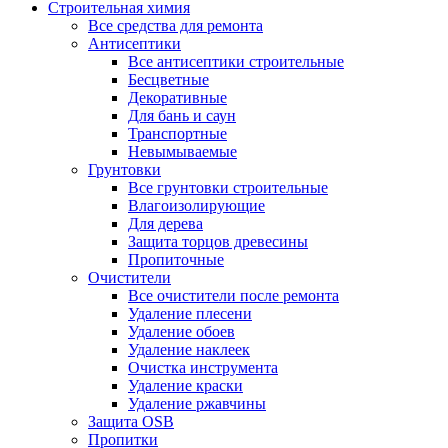
Строительная химия
Все средства для ремонта
Антисептики
Все антисептики строительные
Бесцветные
Декоративные
Для бань и саун
Транспортные
Невымываемые
Грунтовки
Все грунтовки строительные
Влагоизолирующие
Для дерева
Защита торцов древесины
Пропиточные
Очистители
Все очистители после ремонта
Удаление плесени
Удаление обоев
Удаление наклеек
Очистка инструмента
Удаление краски
Удаление ржавчины
Защита OSB
Пропитки