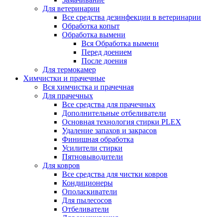
Для ветеринарии
Все средства дезинфекции в ветеринарии
Обработка копыт
Обработка вымени
Вся Обработка вымени
Перед доением
После доения
Для термокамер
Химчистки и прачечные
Вся химчистка и прачечная
Для прачечных
Все средства для прачечных
Дополнительные отбеливатели
Основная технология стирки PLEX
Удаление запахов и закрасов
Финишная обработка
Усилители стирки
Пятновыводители
Для ковров
Все средства для чистки ковров
Кондиционеры
Ополаскиватели
Для пылесосов
Отбеливатели