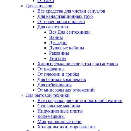
От сажи
Для санузлов
Все средства для чистки санузлов
Для канализационных труб
От известкового налета
Для сантехники
Вся Для сантехники
Ванны
Джакузи
Душевые кабины
Раковины
Унитазы
Хлорсодержащие средства для санузлов
От ржавчины
От плесени и грибка
Для банных комплексов
Для отбеливания
От минеральных отложений
Для бытовой техники
Все средства для чистки бытовой техники
Стиральные машины
Индукционные плиты
Кофемашины
Микроволновые печи
Холодильники, морозильник