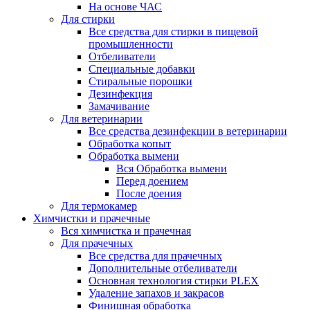
На основе ЧАС
Для стирки
Все средства для стирки в пищевой
промышленности
Отбеливатели
Специальные добавки
Стиральные порошки
Дезинфекция
Замачивание
Для ветеринарии
Все средства дезинфекции в ветеринарии
Обработка копыт
Обработка вымени
Вся Обработка вымени
Перед доением
После доения
Для термокамер
Химчистки и прачечные
Вся химчистка и прачечная
Для прачечных
Все средства для прачечных
Дополнительные отбеливатели
Основная технология стирки PLEX
Удаление запахов и закрасов
Финишная обработка