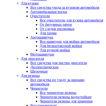
Для кузова
Все средства ухода за кузовом автомобиля
Автомобильные воски
Очистители
Все очистители для кузова автомобиля
От битумных пятен
От следов насекомых
Для хрома
Автошампунь
Все шампуни для мойки автомобиля
Для бесконтактной мойки
Для ручной мойки
Мотошампуни
Для двигателя
Все средства для чистки двигателя
Диэлектрические
Щелочные
Для резины
Все средства по уходу за шинами
автомобиля
Чернители
Все чернители резины
Чернители резины водостойкие
Чернители резины для хранения
Восстановители