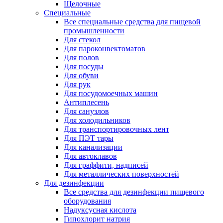
Щелочные
Специальные
Все специальные средства для пищевой
промышленности
Для стекол
Для пароконвектоматов
Для полов
Для посуды
Для обуви
Для рук
Для посудомоечных машин
Антиплесень
Для санузлов
Для холодильников
Для транспортировочных лент
Для ПЭТ тары
Для канализации
Для автоклавов
Для граффити, надписей
Для металлических поверхностей
Для дезинфекции
Все средства для дезинфекции пищевого
оборудования
Надуксусная кислота
Гипохлорит натрия