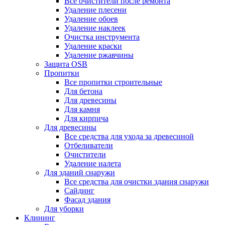
Все очистители после ремонта
Удаление плесени
Удаление обоев
Удаление наклеек
Очистка инструмента
Удаление краски
Удаление ржавчины
Защита OSB
Пропитки
Все пропитки строительные
Для бетона
Для древесины
Для камня
Для кирпича
Для древесины
Все средства для ухода за древесиной
Отбеливатели
Очистители
Удаление налета
Для зданий снаружи
Все средства для очистки здания снаружи
Сайдинг
Фасад здания
Для уборки
Клининг