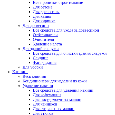
Все пропитки строительные
Для бетона
Для древесины
Для камня
Для кирпича
Для древесины
Все средства для ухода за древесиной
Отбеливатели
Очистители
Удаление налета
Для зданий снаружи
Все средства для очистки здания снаружи
Сайдинг
Фасад здания
Для уборки
Клининг
Весь клининг
Кондиционеры для изделий из кожи
Удаление накипи
Все средства для удаления накипи
Для кофемашин
Для посудомоечных машин
Для чайников
Для стиральных машин
Для утюгов