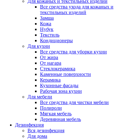
Для кожаных и текстильных изделий
Все средства ухода для кожаных и
текстильных изделий
Замша
Кожа
Нубук
Текстиль
Кондиционеры
Для кухни
Все средства для уборки кухни
От жира
От нагара
Стеклокерамика
Каменные поверхности
Керамика
Кухонные фасады
Рабочая зона кухни
Для мебели
Все средства для чистки мебели
Полироли
Мягкая мебель
Деревянная мебель
Дезинфекция
Вся дезинфекция
Для дома