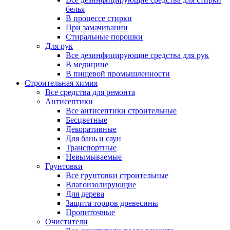
белья
В процессе стирки
При замачивании
Стиральные порошки
Для рук
Все дезинфицирующие средства для рук
В медицине
В пищевой промышленности
Строительная химия
Все средства для ремонта
Антисептики
Все антисептики строительные
Бесцветные
Декоративные
Для бань и саун
Транспортные
Невымываемые
Грунтовки
Все грунтовки строительные
Влагоизолирующие
Для дерева
Защита торцов древесины
Пропиточные
Очистители