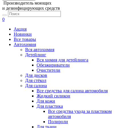
Производитель моющих
и дезинфицирующих средств
0
Акция
Новинки
Все товары
Автохимия
Вся автохимия
Детейлинг
Вся химия для детейлинга
Обезжириватели
Очистители
Для дисков
Для стёкол
Для салона
Все средства для салона автомобиля
Жидкий силикон
Для кожи
Для пластика
Все средства ухода за пластиком
автомобиля
Полироли
Для ткани