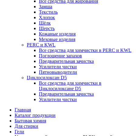
Все средства для жирования
Замша
Текстиль
Хлопок
Шёлк
Шерсть
Кожаные изделия
Меховые изделия
PERC и KWL
Все средства для химчистки в PERC и KWL
Поглощение запахов
Предварительная зачистка
Усилители чистки
Пятновыводители
Циклосилоксан D5
Все средства для химчистки в
Циклосилоксане D5
Предварительная зачистка
Усилители чистки
Главная
Каталог продукции
Бытовая химия
Для стирки
Гели