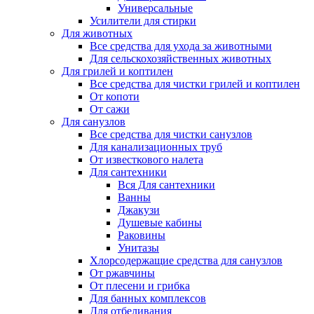
Универсальные
Усилители для стирки
Для животных
Все средства для ухода за животными
Для сельскохозяйственных животных
Для грилей и коптилен
Все средства для чистки грилей и коптилен
От копоти
От сажи
Для санузлов
Все средства для чистки санузлов
Для канализационных труб
От известкового налета
Для сантехники
Вся Для сантехники
Ванны
Джакузи
Душевые кабины
Раковины
Унитазы
Хлорсодержащие средства для санузлов
От ржавчины
От плесени и грибка
Для банных комплексов
Для отбеливания