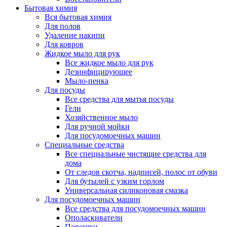
Бытовая химия
Вся бытовая химия
Для полов
Удаление накипи
Для ковров
Жидкое мыло для рук
Все жидкое мыло для рук
Дезинфицирующее
Мыло-пенка
Для посуды
Все средства для мытья посуды
Гели
Хозяйственное мыло
Для ручной мойки
Для посудомоечных машин
Специальные средства
Все специальные чистящие средства для
дома
От следов скотча, надписей, полос от обуви
Для бутылей с узким горлом
Универсальная силиконовая смазка
Для посудомоечных машин
Все средства для посудомоечных машин
Ополаскиватели
Порошки