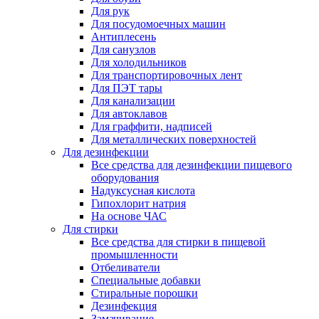
Для рук
Для посудомоечных машин
Антиплесень
Для санузлов
Для холодильников
Для транспортировочных лент
Для ПЭТ тары
Для канализации
Для автоклавов
Для граффити, надписей
Для металлических поверхностей
Для дезинфекции
Все средства для дезинфекции пищевого
оборудования
Надуксусная кислота
Гипохлорит натрия
На основе ЧАС
Для стирки
Все средства для стирки в пищевой
промышленности
Отбеливатели
Специальные добавки
Стиральные порошки
Дезинфекция
Замачивание