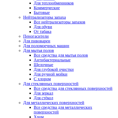
Для теплообменников
Коммерческие
Бытовые
Нейтрализаторы запаха
Все нейтрализаторы запахов
Для обуви
От табака
Пеногасители
Для пивоварен
Для поломоечных машин
Для мытья полов
Все средства для мытья полов
Антибактериальные
Щелочные
Для глубокой очистки
Для ручной мойки
С хлором
Для стеклянных поверхностей
Все средства для стеклянных поверхностей
Для зеркал
Для стёкол
Для металлических поверхностей
Все средства для металлических
поверхностей
Хром