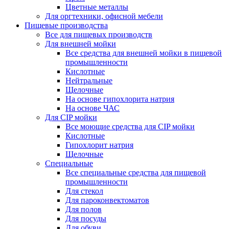
Цветные металлы
Для оргтехники, офисной мебели
Пищевые производства
Все для пищевых производств
Для внешней мойки
Все средства для внешней мойки в пищевой
промышленности
Кислотные
Нейтральные
Щелочные
На основе гипохлорита натрия
На основе ЧАС
Для CIP мойки
Все моющие средства для CIP мойки
Кислотные
Гипохлорит натрия
Щелочные
Специальные
Все специальные средства для пищевой
промышленности
Для стекол
Для пароконвектоматов
Для полов
Для посуды
Для обуви