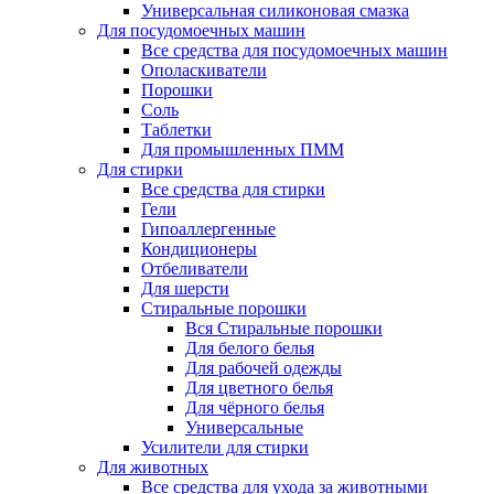
Универсальная силиконовая смазка
Для посудомоечных машин
Все средства для посудомоечных машин
Ополаскиватели
Порошки
Соль
Таблетки
Для промышленных ПММ
Для стирки
Все средства для стирки
Гели
Гипоаллергенные
Кондиционеры
Отбеливатели
Для шерсти
Стиральные порошки
Вся Стиральные порошки
Для белого белья
Для рабочей одежды
Для цветного белья
Для чёрного белья
Универсальные
Усилители для стирки
Для животных
Все средства для ухода за животными