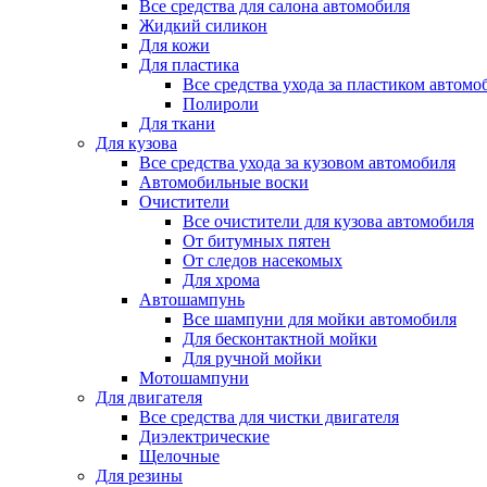
Все средства для салона автомобиля
Жидкий силикон
Для кожи
Для пластика
Все средства ухода за пластиком автомо
Полироли
Для ткани
Для кузова
Все средства ухода за кузовом автомобиля
Автомобильные воски
Очистители
Все очистители для кузова автомобиля
От битумных пятен
От следов насекомых
Для хрома
Автошампунь
Все шампуни для мойки автомобиля
Для бесконтактной мойки
Для ручной мойки
Мотошампуни
Для двигателя
Все средства для чистки двигателя
Диэлектрические
Щелочные
Для резины