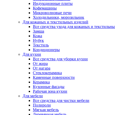
Индукционные плиты
Кофемашины
Микроволновые печи
Холодильники, морозильник
Для кожаных и текстильных изделий
Все средства ухода для кожаных и текстильн
Замша
Кожа
Нубук
Текстиль
Кондиционеры
Для кухни
Все средства для уборки кухни
От жира
От нагара
Стеклокерамика
Каменные поверхности
Керамика
Кухонные фасады
Рабочая зона кухни
Для мебели
Все средства для чистки мебели
Полироли
Мягкая мебель
Деревянная мебель