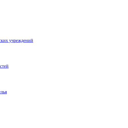
ских учреждений
стей
елья