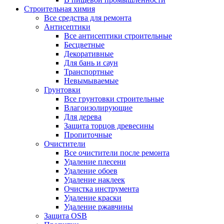
Строительная химия
Все средства для ремонта
Антисептики
Все антисептики строительные
Бесцветные
Декоративные
Для бань и саун
Транспортные
Невымываемые
Грунтовки
Все грунтовки строительные
Влагоизолирующие
Для дерева
Защита торцов древесины
Пропиточные
Очистители
Все очистители после ремонта
Удаление плесени
Удаление обоев
Удаление наклеек
Очистка инструмента
Удаление краски
Удаление ржавчины
Защита OSB