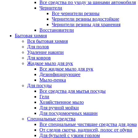
Все средства по уходу за шинами автомобиля
Чернители
Все чернители резины
Чернители резины водостойкие
Чернители резины для хранения
Восстановители
Бытовая химия
Вся бытовая химия
Для полов
Удаление накипи
Для ковров
Жидкое мыло для рук
Все жидкое мыло для рук
Дезинфицирующее
Мыло-пенка
Для посуды
Все средства для мытья посуды
Гели
Хозяйственное мыло
Для ручной мойки
Для посудомоечных машин
Специальные средства
Все специальные чистящие средства для дома
От следов скотча, надписей, полос от обуви
Для бутылей с узким горлом