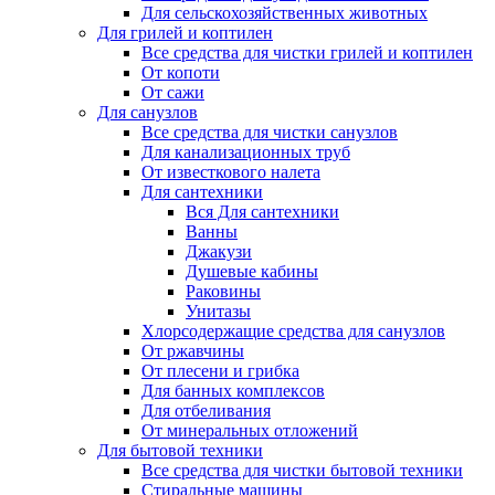
Для сельскохозяйственных животных
Для грилей и коптилен
Все средства для чистки грилей и коптилен
От копоти
От сажи
Для санузлов
Все средства для чистки санузлов
Для канализационных труб
От известкового налета
Для сантехники
Вся Для сантехники
Ванны
Джакузи
Душевые кабины
Раковины
Унитазы
Хлорсодержащие средства для санузлов
От ржавчины
От плесени и грибка
Для банных комплексов
Для отбеливания
От минеральных отложений
Для бытовой техники
Все средства для чистки бытовой техники
Стиральные машины