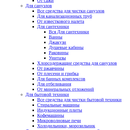
От сажи
Для санузлов
Все средства для чистки санузлов
Для канализационных труб
От известкового налета
Для сантехники
Вся Для сантехники
Ванны
Джакузи
Душевые кабины
Раковины
Унитазы
Хлорсодержащие средства для санузлов
От ржавчины
От плесени и грибка
Для банных комплексов
Для отбеливания
От минеральных отложений
Для бытовой техники
Все средства для чистки бытовой техники
Стиральные машины
Индукционные плиты
Кофемашины
Микроволновые печи
Холодильники, морозильник