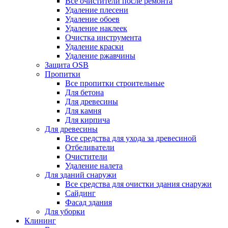
Все очистители после ремонта
Удаление плесени
Удаление обоев
Удаление наклеек
Очистка инструмента
Удаление краски
Удаление ржавчины
Защита OSB
Пропитки
Все пропитки строительные
Для бетона
Для древесины
Для камня
Для кирпича
Для древесины
Все средства для ухода за древесиной
Отбеливатели
Очистители
Удаление налета
Для зданий снаружи
Все средства для очистки здания снаружи
Сайдинг
Фасад здания
Для уборки
Клининг