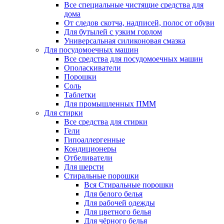
Все специальные чистящие средства для
дома
От следов скотча, надписей, полос от обуви
Для бутылей с узким горлом
Универсальная силиконовая смазка
Для посудомоечных машин
Все средства для посудомоечных машин
Ополаскиватели
Порошки
Соль
Таблетки
Для промышленных ПММ
Для стирки
Все средства для стирки
Гели
Гипоаллергенные
Кондиционеры
Отбеливатели
Для шерсти
Стиральные порошки
Вся Стиральные порошки
Для белого белья
Для рабочей одежды
Для цветного белья
Для чёрного белья