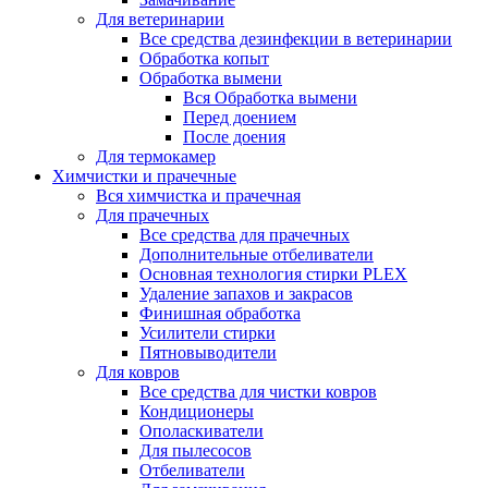
Для ветеринарии
Все средства дезинфекции в ветеринарии
Обработка копыт
Обработка вымени
Вся Обработка вымени
Перед доением
После доения
Для термокамер
Химчистки и прачечные
Вся химчистка и прачечная
Для прачечных
Все средства для прачечных
Дополнительные отбеливатели
Основная технология стирки PLEX
Удаление запахов и закрасов
Финишная обработка
Усилители стирки
Пятновыводители
Для ковров
Все средства для чистки ковров
Кондиционеры
Ополаскиватели
Для пылесосов
Отбеливатели