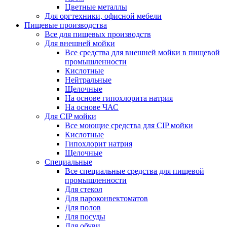
Цветные металлы
Для оргтехники, офисной мебели
Пищевые производства
Все для пищевых производств
Для внешней мойки
Все средства для внешней мойки в пищевой
промышленности
Кислотные
Нейтральные
Щелочные
На основе гипохлорита натрия
На основе ЧАС
Для CIP мойки
Все моющие средства для CIP мойки
Кислотные
Гипохлорит натрия
Щелочные
Специальные
Все специальные средства для пищевой
промышленности
Для стекол
Для пароконвектоматов
Для полов
Для посуды
Для обуви