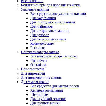
Весь клининг
Кондиционеры для изделий из кожи
Удаление накипи
Все средства для удаления накипи
Для кофемашин
Для посудомоечных машин
Для чайников
Для стиральных машин
Для утюгов
Для теплообменников
Коммерческие
Бытовые
Нейтрализаторы запаха
Все нейтрализаторы запахов
Для обуви
От табака
Пеногасители
Для пивоварен
Для поломоечных машин
Для мытья полов
Все средства для мытья полов
Антибактериальные
Щелочные
Для глубокой очистки
Для ручной мойки