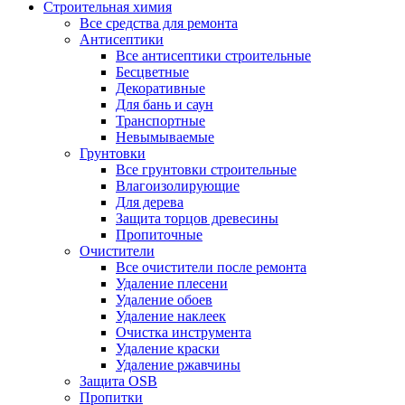
Строительная химия
Все средства для ремонта
Антисептики
Все антисептики строительные
Бесцветные
Декоративные
Для бань и саун
Транспортные
Невымываемые
Грунтовки
Все грунтовки строительные
Влагоизолирующие
Для дерева
Защита торцов древесины
Пропиточные
Очистители
Все очистители после ремонта
Удаление плесени
Удаление обоев
Удаление наклеек
Очистка инструмента
Удаление краски
Удаление ржавчины
Защита OSB
Пропитки