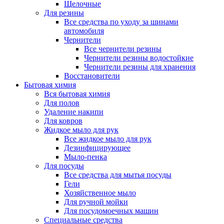
Щелочные
Для резины
Все средства по уходу за шинами
автомобиля
Чернители
Все чернители резины
Чернители резины водостойкие
Чернители резины для хранения
Восстановители
Бытовая химия
Вся бытовая химия
Для полов
Удаление накипи
Для ковров
Жидкое мыло для рук
Все жидкое мыло для рук
Дезинфицирующее
Мыло-пенка
Для посуды
Все средства для мытья посуды
Гели
Хозяйственное мыло
Для ручной мойки
Для посудомоечных машин
Специальные средства