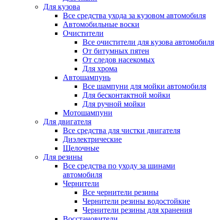
Для кузова
Все средства ухода за кузовом автомобиля
Автомобильные воски
Очистители
Все очистители для кузова автомобиля
От битумных пятен
От следов насекомых
Для хрома
Автошампунь
Все шампуни для мойки автомобиля
Для бесконтактной мойки
Для ручной мойки
Мотошампуни
Для двигателя
Все средства для чистки двигателя
Диэлектрические
Щелочные
Для резины
Все средства по уходу за шинами
автомобиля
Чернители
Все чернители резины
Чернители резины водостойкие
Чернители резины для хранения
Восстановители