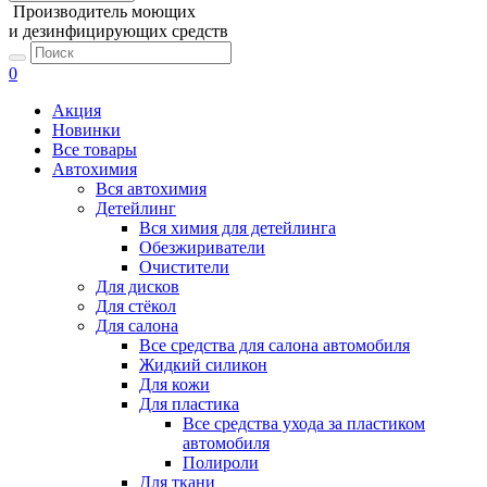
Производитель моющих
и дезинфицирующих средств
0
Акция
Новинки
Все товары
Автохимия
Вся автохимия
Детейлинг
Вся химия для детейлинга
Обезжириватели
Очистители
Для дисков
Для стёкол
Для салона
Все средства для салона автомобиля
Жидкий силикон
Для кожи
Для пластика
Все средства ухода за пластиком
автомобиля
Полироли
Для ткани