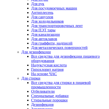
Для рук
Для посудомоечных машин
Антиплесень
Для санузлов
Для холодильников
Для транспортировочных лент
Для ПЭТ тары
Для канализации
Для автоклавов
Для граффити, надписей
Для металлических поверхностей
Для дезинфекции
Все средства для дезинфекции пищевого
оборудования
Надуксусная кислота
Гипохлорит натрия
На основе ЧАС
Для стирки
Все средства для стирки в пищевой
промышленности
Отбеливатели
Специальные добавки
Стиральные порошки
Дезинфекция
Замачивание