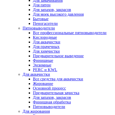
Для замачивания
Для пятен
Для запахов, закрасов
Для моек высокого давления
Бытовые
Пеногасители
Пятновыводители
Все профессиональные пятновыводители
Кислородные
Для аквачистки
Для прачечных
Для химчистки
Предварительное выведение
Финишные
Энзимные
PERC и KWL
Для аквачистки
Все средства для аквачистки
Жирование
Основной процесс
Предварительная зачистка
Для запахов, закрасов
Финишная обработка
Пятновыводители
Для жирования