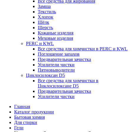
Все средства для жирования
Замша
Текстиль
Хлопок
Шёлк
Шерсть
Кожаные изделия
Меховые изделия
PERC и KWL
Все средства для химчистки в PERC и KWL
Поглощение запахов
Предварительная зачистка
Усилители чистки
Пятновыводители
Циклосилоксан D5
Все средства для химчистки в
Циклосилоксане D5
Предварительная зачистка
Усилители чистки
Главная
Каталог продукции
Бытовая химия
Для стирки
Гели