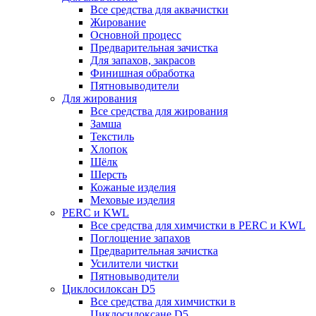
Все средства для аквачистки
Жирование
Основной процесс
Предварительная зачистка
Для запахов, закрасов
Финишная обработка
Пятновыводители
Для жирования
Все средства для жирования
Замша
Текстиль
Хлопок
Шёлк
Шерсть
Кожаные изделия
Меховые изделия
PERC и KWL
Все средства для химчистки в PERC и KWL
Поглощение запахов
Предварительная зачистка
Усилители чистки
Пятновыводители
Циклосилоксан D5
Все средства для химчистки в
Циклосилоксане D5