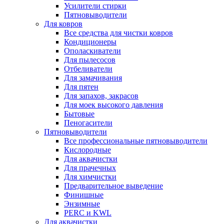
Усилители стирки
Пятновыводители
Для ковров
Все средства для чистки ковров
Кондиционеры
Ополаскиватели
Для пылесосов
Отбеливатели
Для замачивания
Для пятен
Для запахов, закрасов
Для моек высокого давления
Бытовые
Пеногасители
Пятновыводители
Все профессиональные пятновыводители
Кислородные
Для аквачистки
Для прачечных
Для химчистки
Предварительное выведение
Финишные
Энзимные
PERC и KWL
Для аквачистки