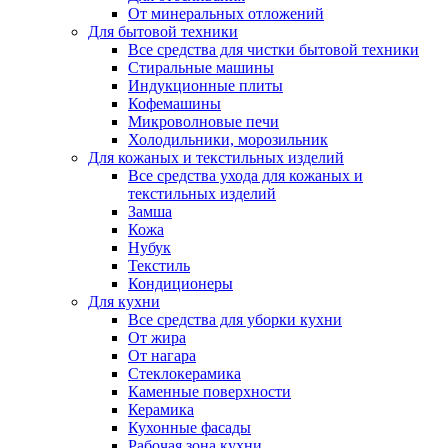
От минеральных отложений
Для бытовой техники
Все средства для чистки бытовой техники
Стиральные машины
Индукционные плиты
Кофемашины
Микроволновые печи
Холодильники, морозильник
Для кожаных и текстильных изделий
Все средства ухода для кожаных и
текстильных изделий
Замша
Кожа
Нубук
Текстиль
Кондиционеры
Для кухни
Все средства для уборки кухни
От жира
От нагара
Стеклокерамика
Каменные поверхности
Керамика
Кухонные фасады
Рабочая зона кухни