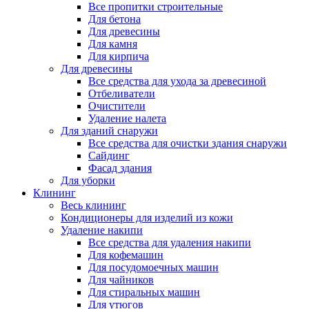
Все пропитки строительные
Для бетона
Для древесины
Для камня
Для кирпича
Для древесины
Все средства для ухода за древесиной
Отбеливатели
Очистители
Удаление налета
Для зданий снаружи
Все средства для очистки здания снаружи
Сайдинг
Фасад здания
Для уборки
Клининг
Весь клининг
Кондиционеры для изделий из кожи
Удаление накипи
Все средства для удаления накипи
Для кофемашин
Для посудомоечных машин
Для чайников
Для стиральных машин
Для утюгов