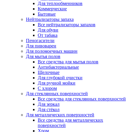
Для теплообменников
Коммерческие
Бытовые
Нейтрализаторы запаха
Все нейтрализаторы запахов
Для обуви
От табака
Пеногасители
Для пивоварен
Для поломоечных машин
Для мытья полов
Все средства для мытья полов
Антибактериальные
Щелочные
Для глубокой очистки
Для ручной мойки
С хлором
Для стеклянных поверхностей
Все средства для стеклянных поверхностей
Для зеркал
Для стёкол
Для металлических поверхностей
Все средства для металлических
поверхностей
Хром