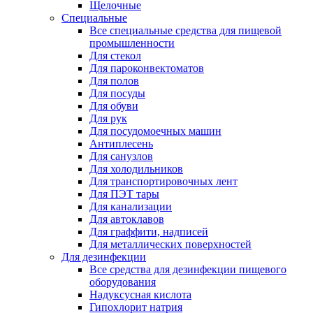
Щелочные
Специальные
Все специальные средства для пищевой
промышленности
Для стекол
Для пароконвектоматов
Для полов
Для посуды
Для обуви
Для рук
Для посудомоечных машин
Антиплесень
Для санузлов
Для холодильников
Для транспортировочных лент
Для ПЭТ тары
Для канализации
Для автоклавов
Для граффити, надписей
Для металлических поверхностей
Для дезинфекции
Все средства для дезинфекции пищевого
оборудования
Надуксусная кислота
Гипохлорит натрия