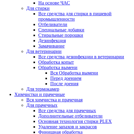
На основе ЧАС
Для стирки
Все средства для стирки в пищевой
промышленности
Отбеливатели
Специальные добавки
Стиральные порошки
Дезинфекция
Замачивание
Для ветеринарии
Все средства дезинфекции в ветеринарии
Обработка копыт
Обработка вымени
Вся Обработка вымени
Перед доением
После доения
Для термокамер
Химчистки и прачечные
Вся химчистка и прачечная
Для прачечных
Все средства для прачечных
Дополнительные отбеливатели
Основная технология стирки PLEX
Удаление запахов и закрасов
Финишная обработка