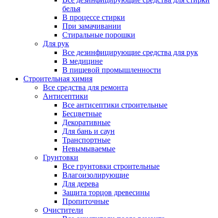
белья
В процессе стирки
При замачивании
Стиральные порошки
Для рук
Все дезинфицирующие средства для рук
В медицине
В пищевой промышленности
Строительная химия
Все средства для ремонта
Антисептики
Все антисептики строительные
Бесцветные
Декоративные
Для бань и саун
Транспортные
Невымываемые
Грунтовки
Все грунтовки строительные
Влагоизолирующие
Для дерева
Защита торцов древесины
Пропиточные
Очистители