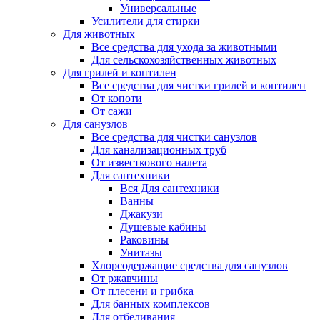
Универсальные
Усилители для стирки
Для животных
Все средства для ухода за животными
Для сельскохозяйственных животных
Для грилей и коптилен
Все средства для чистки грилей и коптилен
От копоти
От сажи
Для санузлов
Все средства для чистки санузлов
Для канализационных труб
От известкового налета
Для сантехники
Вся Для сантехники
Ванны
Джакузи
Душевые кабины
Раковины
Унитазы
Хлорсодержащие средства для санузлов
От ржавчины
От плесени и грибка
Для банных комплексов
Для отбеливания