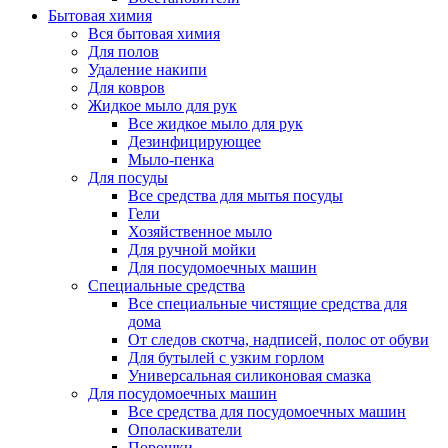
Бытовая химия
Вся бытовая химия
Для полов
Удаление накипи
Для ковров
Жидкое мыло для рук
Все жидкое мыло для рук
Дезинфицирующее
Мыло-пенка
Для посуды
Все средства для мытья посуды
Гели
Хозяйственное мыло
Для ручной мойки
Для посудомоечных машин
Специальные средства
Все специальные чистящие средства для
дома
От следов скотча, надписей, полос от обуви
Для бутылей с узким горлом
Универсальная силиконовая смазка
Для посудомоечных машин
Все средства для посудомоечных машин
Ополаскиватели
Порошки