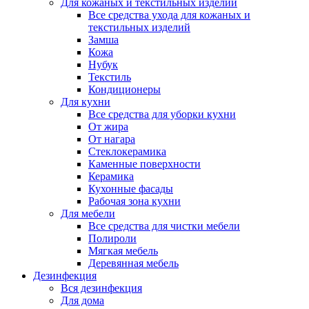
Для кожаных и текстильных изделий
Все средства ухода для кожаных и
текстильных изделий
Замша
Кожа
Нубук
Текстиль
Кондиционеры
Для кухни
Все средства для уборки кухни
От жира
От нагара
Стеклокерамика
Каменные поверхности
Керамика
Кухонные фасады
Рабочая зона кухни
Для мебели
Все средства для чистки мебели
Полироли
Мягкая мебель
Деревянная мебель
Дезинфекция
Вся дезинфекция
Для дома