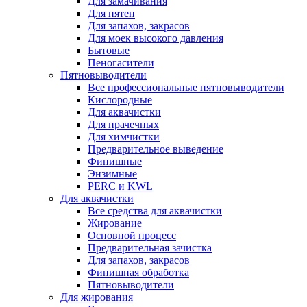
Для замачивания
Для пятен
Для запахов, закрасов
Для моек высокого давления
Бытовые
Пеногасители
Пятновыводители
Все профессиональные пятновыводители
Кислородные
Для аквачистки
Для прачечных
Для химчистки
Предварительное выведение
Финишные
Энзимные
PERC и KWL
Для аквачистки
Все средства для аквачистки
Жирование
Основной процесс
Предварительная зачистка
Для запахов, закрасов
Финишная обработка
Пятновыводители
Для жирования