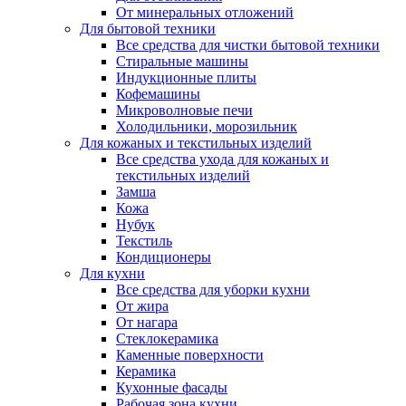
От минеральных отложений
Для бытовой техники
Все средства для чистки бытовой техники
Стиральные машины
Индукционные плиты
Кофемашины
Микроволновые печи
Холодильники, морозильник
Для кожаных и текстильных изделий
Все средства ухода для кожаных и
текстильных изделий
Замша
Кожа
Нубук
Текстиль
Кондиционеры
Для кухни
Все средства для уборки кухни
От жира
От нагара
Стеклокерамика
Каменные поверхности
Керамика
Кухонные фасады
Рабочая зона кухни