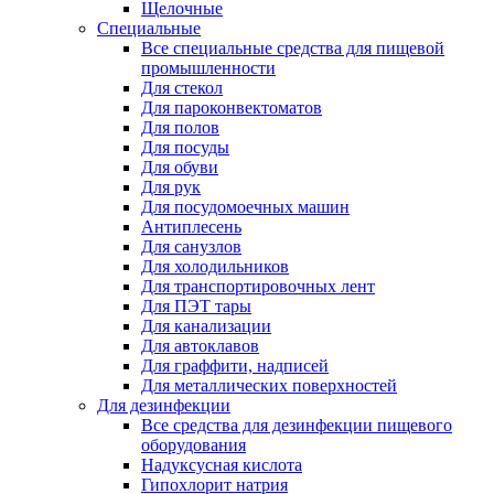
Щелочные
Специальные
Все специальные средства для пищевой
промышленности
Для стекол
Для пароконвектоматов
Для полов
Для посуды
Для обуви
Для рук
Для посудомоечных машин
Антиплесень
Для санузлов
Для холодильников
Для транспортировочных лент
Для ПЭТ тары
Для канализации
Для автоклавов
Для граффити, надписей
Для металлических поверхностей
Для дезинфекции
Все средства для дезинфекции пищевого
оборудования
Надуксусная кислота
Гипохлорит натрия