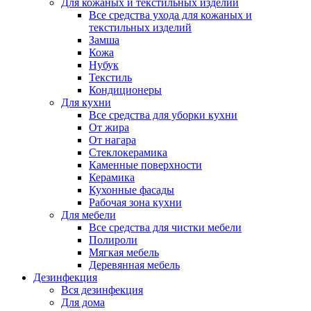
Для кожаных и текстильных изделий
Все средства ухода для кожаных и
текстильных изделий
Замша
Кожа
Нубук
Текстиль
Кондиционеры
Для кухни
Все средства для уборки кухни
От жира
От нагара
Стеклокерамика
Каменные поверхности
Керамика
Кухонные фасады
Рабочая зона кухни
Для мебели
Все средства для чистки мебели
Полироли
Мягкая мебель
Деревянная мебель
Дезинфекция
Вся дезинфекция
Для дома