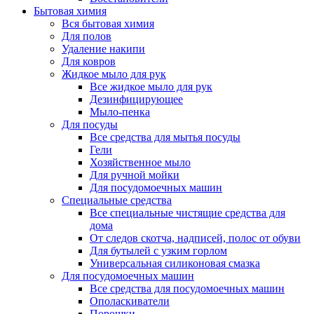
Бытовая химия
Вся бытовая химия
Для полов
Удаление накипи
Для ковров
Жидкое мыло для рук
Все жидкое мыло для рук
Дезинфицирующее
Мыло-пенка
Для посуды
Все средства для мытья посуды
Гели
Хозяйственное мыло
Для ручной мойки
Для посудомоечных машин
Специальные средства
Все специальные чистящие средства для
дома
От следов скотча, надписей, полос от обуви
Для бутылей с узким горлом
Универсальная силиконовая смазка
Для посудомоечных машин
Все средства для посудомоечных машин
Ополаскиватели
Порошки