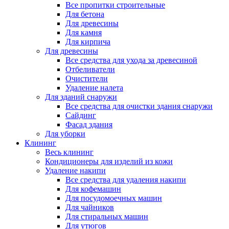
Все пропитки строительные
Для бетона
Для древесины
Для камня
Для кирпича
Для древесины
Все средства для ухода за древесиной
Отбеливатели
Очистители
Удаление налета
Для зданий снаружи
Все средства для очистки здания снаружи
Сайдинг
Фасад здания
Для уборки
Клининг
Весь клининг
Кондиционеры для изделий из кожи
Удаление накипи
Все средства для удаления накипи
Для кофемашин
Для посудомоечных машин
Для чайников
Для стиральных машин
Для утюгов