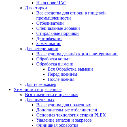
На основе ЧАС
Для стирки
Все средства для стирки в пищевой
промышленности
Отбеливатели
Специальные добавки
Стиральные порошки
Дезинфекция
Замачивание
Для ветеринарии
Все средства дезинфекции в ветеринарии
Обработка копыт
Обработка вымени
Вся Обработка вымени
Перед доением
После доения
Для термокамер
Химчистки и прачечные
Вся химчистка и прачечная
Для прачечных
Все средства для прачечных
Дополнительные отбеливатели
Основная технология стирки PLEX
Удаление запахов и закрасов
Финишная обработка