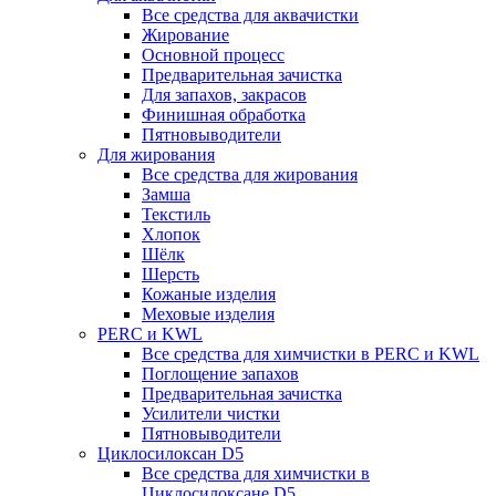
Все средства для аквачистки
Жирование
Основной процесс
Предварительная зачистка
Для запахов, закрасов
Финишная обработка
Пятновыводители
Для жирования
Все средства для жирования
Замша
Текстиль
Хлопок
Шёлк
Шерсть
Кожаные изделия
Меховые изделия
PERC и KWL
Все средства для химчистки в PERC и KWL
Поглощение запахов
Предварительная зачистка
Усилители чистки
Пятновыводители
Циклосилоксан D5
Все средства для химчистки в
Циклосилоксане D5