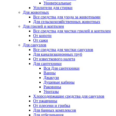
Универсальные
Усилители для стирки
Для животных
Все средства для ухода за животными
Для сельскохозяйственных животных
Для грилей и коптилен
Все средства для чистки грилей и коптилен
От копоти
От сажи
Для санузлов
Все средства для чистки санузлов
Для канализационных труб
От известкового налета
Для сантехники
Вся Для сантехники
Ванны
Джакузи
Душевые кабины
Раковины
Унитазы
Хлорсодержащие средства для санузлов
От ржавчины
От плесени и грибка
Для банных комплексов
Для отбеливания