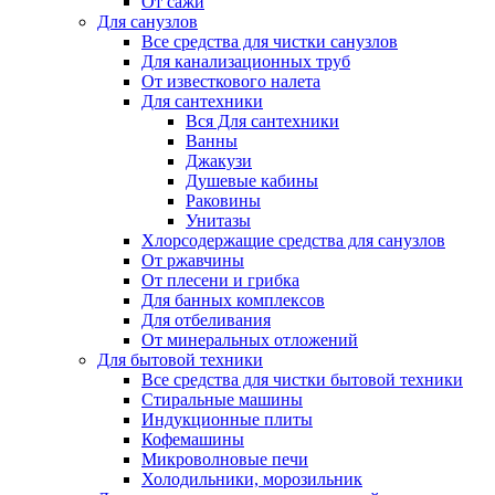
От сажи
Для санузлов
Все средства для чистки санузлов
Для канализационных труб
От известкового налета
Для сантехники
Вся Для сантехники
Ванны
Джакузи
Душевые кабины
Раковины
Унитазы
Хлорсодержащие средства для санузлов
От ржавчины
От плесени и грибка
Для банных комплексов
Для отбеливания
От минеральных отложений
Для бытовой техники
Все средства для чистки бытовой техники
Стиральные машины
Индукционные плиты
Кофемашины
Микроволновые печи
Холодильники, морозильник