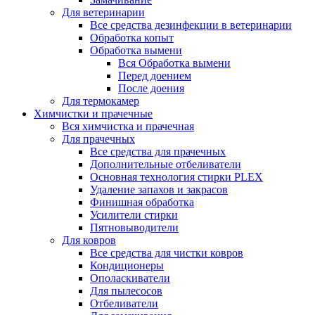
Для ветеринарии
Все средства дезинфекции в ветеринарии
Обработка копыт
Обработка вымени
Вся Обработка вымени
Перед доением
После доения
Для термокамер
Химчистки и прачечные
Вся химчистка и прачечная
Для прачечных
Все средства для прачечных
Дополнительные отбеливатели
Основная технология стирки PLEX
Удаление запахов и закрасов
Финишная обработка
Усилители стирки
Пятновыводители
Для ковров
Все средства для чистки ковров
Кондиционеры
Ополаскиватели
Для пылесосов
Отбеливатели