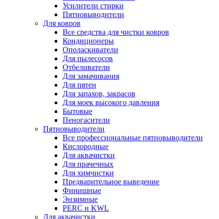
Усилители стирки
Пятновыводители
Для ковров
Все средства для чистки ковров
Кондиционеры
Ополаскиватели
Для пылесосов
Отбеливатели
Для замачивания
Для пятен
Для запахов, закрасов
Для моек высокого давления
Бытовые
Пеногасители
Пятновыводители
Все профессиональные пятновыводители
Кислородные
Для аквачистки
Для прачечных
Для химчистки
Предварительное выведение
Финишные
Энзимные
PERC и KWL
Для аквачистки