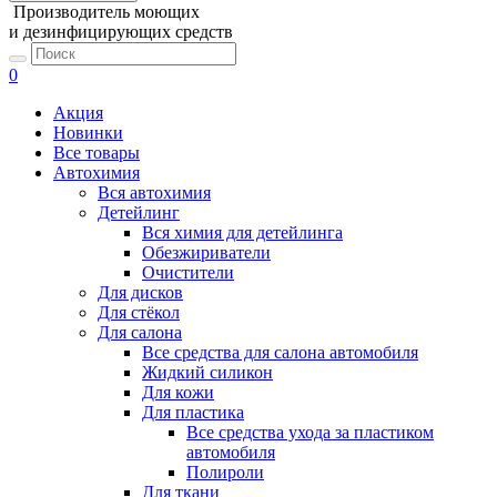
Производитель моющих
и дезинфицирующих средств
0
Акция
Новинки
Все товары
Автохимия
Вся автохимия
Детейлинг
Вся химия для детейлинга
Обезжириватели
Очистители
Для дисков
Для стёкол
Для салона
Все средства для салона автомобиля
Жидкий силикон
Для кожи
Для пластика
Все средства ухода за пластиком
автомобиля
Полироли
Для ткани