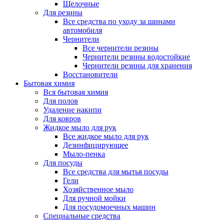
Щелочные
Для резины
Все средства по уходу за шинами
автомобиля
Чернители
Все чернители резины
Чернители резины водостойкие
Чернители резины для хранения
Восстановители
Бытовая химия
Вся бытовая химия
Для полов
Удаление накипи
Для ковров
Жидкое мыло для рук
Все жидкое мыло для рук
Дезинфицирующее
Мыло-пенка
Для посуды
Все средства для мытья посуды
Гели
Хозяйственное мыло
Для ручной мойки
Для посудомоечных машин
Специальные средства