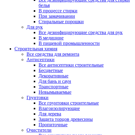
белья
В процессе стирки
При замачивании
Стиральные порошки
Для рук
Все дезинфицирующие средства для рук
В медицине
В пищевой промышленности
Строительная химия
Все средства для ремонта
Антисептики
Все антисептики строительные
Бесцветные
Декоративные
Для бань и саун
Транспортные
Невымываемые
Грунтовки
Все грунтовки строительные
Влагоизолирующие
Для дерева
Защита торцов древесины
Пропиточные
Очистители