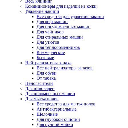
Весь клининг
Кондиционеры для изделий из кожи
Удаление накипи
Все средства для удаления накипи
Для кофемашин
Для посудомоечных машин
Для чайников
Для стиральных машин
Для утюгов
Для теплообменников
Коммерческие
Бытовые
Нейтрализаторы запаха
Все нейтрализаторы запахов
Для обуви
От табака
Пеногасители
Для пивоварен
Для поломоечных машин
Для мытья полов
Все средства для мытья полов
Антибактериальные
Щелочные
Для глубокой очистки
Для ручной мойки