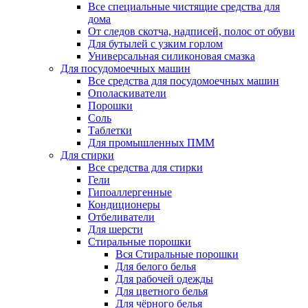
Все специальные чистящие средства для
дома
От следов скотча, надписей, полос от обуви
Для бутылей с узким горлом
Универсальная силиконовая смазка
Для посудомоечных машин
Все средства для посудомоечных машин
Ополаскиватели
Порошки
Соль
Таблетки
Для промышленных ПММ
Для стирки
Все средства для стирки
Гели
Гипоаллергенные
Кондиционеры
Отбеливатели
Для шерсти
Стиральные порошки
Вся Стиральные порошки
Для белого белья
Для рабочей одежды
Для цветного белья
Для чёрного белья