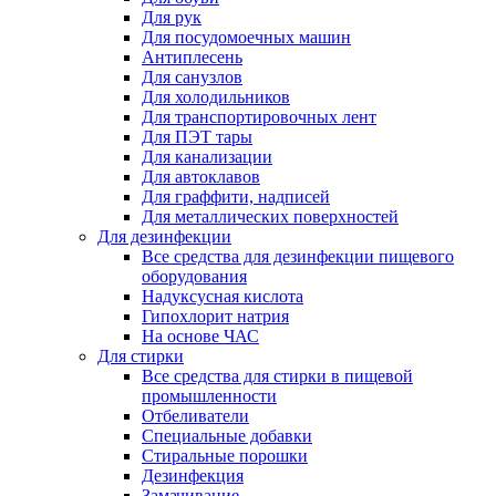
Для рук
Для посудомоечных машин
Антиплесень
Для санузлов
Для холодильников
Для транспортировочных лент
Для ПЭТ тары
Для канализации
Для автоклавов
Для граффити, надписей
Для металлических поверхностей
Для дезинфекции
Все средства для дезинфекции пищевого
оборудования
Надуксусная кислота
Гипохлорит натрия
На основе ЧАС
Для стирки
Все средства для стирки в пищевой
промышленности
Отбеливатели
Специальные добавки
Стиральные порошки
Дезинфекция
Замачивание