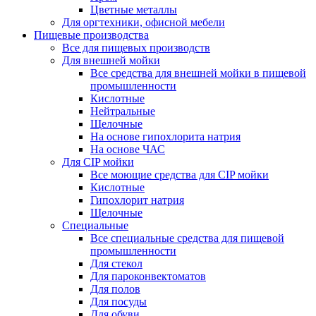
Цветные металлы
Для оргтехники, офисной мебели
Пищевые производства
Все для пищевых производств
Для внешней мойки
Все средства для внешней мойки в пищевой
промышленности
Кислотные
Нейтральные
Щелочные
На основе гипохлорита натрия
На основе ЧАС
Для CIP мойки
Все моющие средства для CIP мойки
Кислотные
Гипохлорит натрия
Щелочные
Специальные
Все специальные средства для пищевой
промышленности
Для стекол
Для пароконвектоматов
Для полов
Для посуды
Для обуви