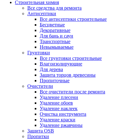
Строительная химия
Все средства для ремонта
Антисептики
Все антисептики строительные
Бесцветные
Декоративные
Для бань и саун
Транспортные
Невымываемые
Грунтовки
Все грунтовки строительные
Влагоизолирующие
Для дерева
Защита торцов древесины
Пропиточные
Очистители
Все очистители после ремонта
Удаление плесени
Удаление обоев
Удаление наклеек
Очистка инструмента
Удаление краски
Удаление ржавчины
Защита OSB
Пропитки