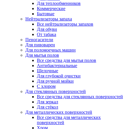
Для теплообменников
Коммерческие
Бытовые
Нейтрализаторы запаха
Все нейтрализаторы запахов
Для обуви
От табака
Пеногасители
Для пивоварен
Для поломоечных машин
Для мытья полов
Все средства для мытья полов
Антибактериальные
Щелочные
Для глубокой очистки
Для ручной мойки
С хлором
Для стеклянных поверхностей
Все средства для стеклянных поверхностей
Для зеркал
Для стёкол
Для металлических поверхностей
Все средства для металлических
поверхностей
Хром