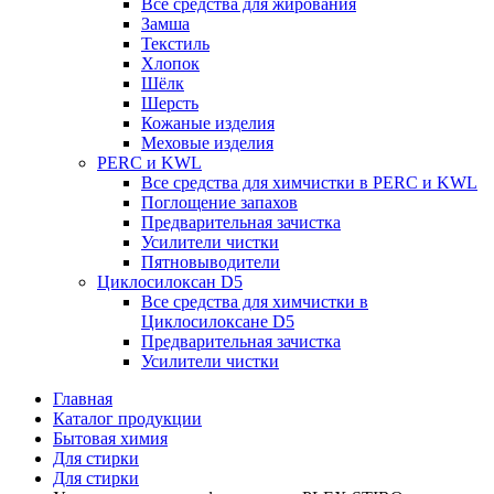
Все средства для жирования
Замша
Текстиль
Хлопок
Шёлк
Шерсть
Кожаные изделия
Меховые изделия
PERC и KWL
Все средства для химчистки в PERC и KWL
Поглощение запахов
Предварительная зачистка
Усилители чистки
Пятновыводители
Циклосилоксан D5
Все средства для химчистки в
Циклосилоксане D5
Предварительная зачистка
Усилители чистки
Главная
Каталог продукции
Бытовая химия
Для стирки
Для стирки