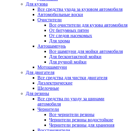
Для кузова
Все средства ухода за кузовом автомобиля
Автомобильные воски
Очистители
Все очистители для кузова автомобиля
От битумных пятен
От следов насекомых
Для хрома
Автошампунь
Все шампуни для мойки автомобиля
Для бесконтактной мойки
Для ручной мойки
Мотошампуни
Для двигателя
Все средства для чистки двигателя
Диэлектрические
Щелочные
Для резины
Все средства по уходу за шинами
автомобиля
Чернители
Все чернители резины
Чернители резины водостойкие
Чернители резины для хранения
Восстановители