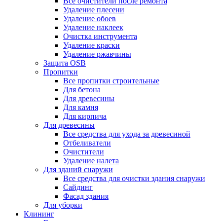
Все очистители после ремонта
Удаление плесени
Удаление обоев
Удаление наклеек
Очистка инструмента
Удаление краски
Удаление ржавчины
Защита OSB
Пропитки
Все пропитки строительные
Для бетона
Для древесины
Для камня
Для кирпича
Для древесины
Все средства для ухода за древесиной
Отбеливатели
Очистители
Удаление налета
Для зданий снаружи
Все средства для очистки здания снаружи
Сайдинг
Фасад здания
Для уборки
Клининг