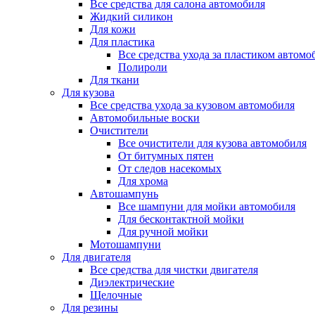
Все средства для салона автомобиля
Жидкий силикон
Для кожи
Для пластика
Все средства ухода за пластиком автомо
Полироли
Для ткани
Для кузова
Все средства ухода за кузовом автомобиля
Автомобильные воски
Очистители
Все очистители для кузова автомобиля
От битумных пятен
От следов насекомых
Для хрома
Автошампунь
Все шампуни для мойки автомобиля
Для бесконтактной мойки
Для ручной мойки
Мотошампуни
Для двигателя
Все средства для чистки двигателя
Диэлектрические
Щелочные
Для резины