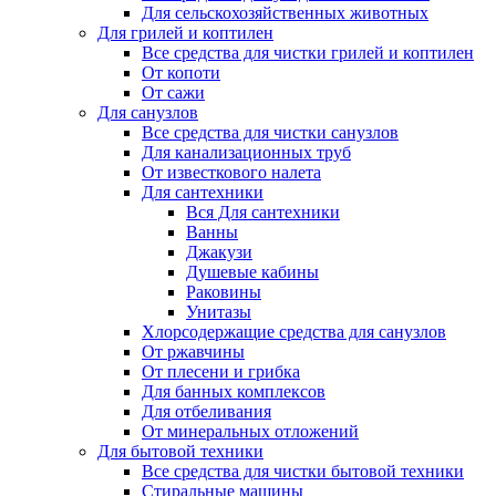
Для сельскохозяйственных животных
Для грилей и коптилен
Все средства для чистки грилей и коптилен
От копоти
От сажи
Для санузлов
Все средства для чистки санузлов
Для канализационных труб
От известкового налета
Для сантехники
Вся Для сантехники
Ванны
Джакузи
Душевые кабины
Раковины
Унитазы
Хлорсодержащие средства для санузлов
От ржавчины
От плесени и грибка
Для банных комплексов
Для отбеливания
От минеральных отложений
Для бытовой техники
Все средства для чистки бытовой техники
Стиральные машины