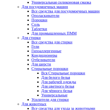
Универсальная силиконовая смазка
Для посудомоечных машин
Все средства для посудомоечных машин
Ополаскиватели
Порошки
Соль
Таблетки
Для промышленных ПММ
Для стирки
Все средства для стирки
Гели
Гипоаллергенные
Кондиционеры
Отбеливатели
Для шерсти
Стиральные порошки
Вся Стиральные порошки
Для белого белья
Для рабочей одежды
Для цветного белья
Для чёрного белья
Универсальные
Усилители для стирки
Для животных
Все средства для ухода за животными