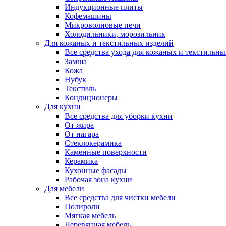
Индукционные плиты
Кофемашины
Микроволновые печи
Холодильники, морозильник
Для кожаных и текстильных изделий
Все средства ухода для кожаных и текстильн
Замша
Кожа
Нубук
Текстиль
Кондиционеры
Для кухни
Все средства для уборки кухни
От жира
От нагара
Стеклокерамика
Каменные поверхности
Керамика
Кухонные фасады
Рабочая зона кухни
Для мебели
Все средства для чистки мебели
Полироли
Мягкая мебель
Деревянная мебель