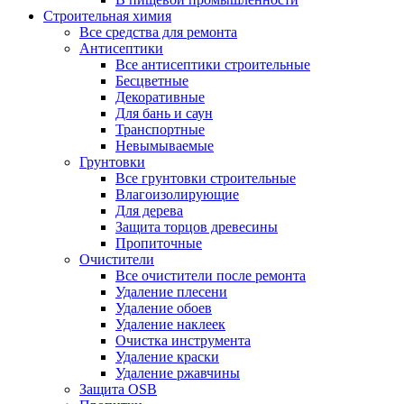
Строительная химия
Все средства для ремонта
Антисептики
Все антисептики строительные
Бесцветные
Декоративные
Для бань и саун
Транспортные
Невымываемые
Грунтовки
Все грунтовки строительные
Влагоизолирующие
Для дерева
Защита торцов древесины
Пропиточные
Очистители
Все очистители после ремонта
Удаление плесени
Удаление обоев
Удаление наклеек
Очистка инструмента
Удаление краски
Удаление ржавчины
Защита OSB