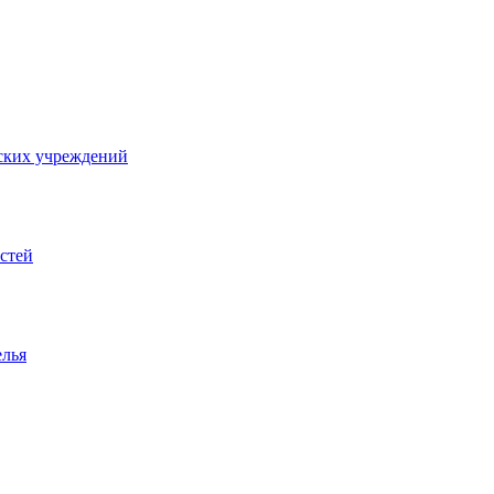
ских учреждений
стей
елья