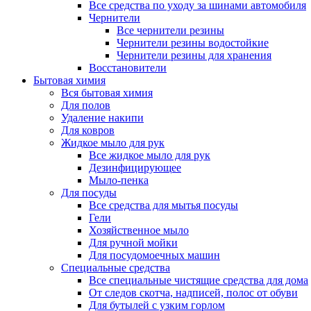
Все средства по уходу за шинами автомобиля
Чернители
Все чернители резины
Чернители резины водостойкие
Чернители резины для хранения
Восстановители
Бытовая химия
Вся бытовая химия
Для полов
Удаление накипи
Для ковров
Жидкое мыло для рук
Все жидкое мыло для рук
Дезинфицирующее
Мыло-пенка
Для посуды
Все средства для мытья посуды
Гели
Хозяйственное мыло
Для ручной мойки
Для посудомоечных машин
Специальные средства
Все специальные чистящие средства для дома
От следов скотча, надписей, полос от обуви
Для бутылей с узким горлом