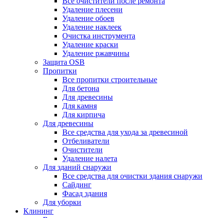
Все очистители после ремонта
Удаление плесени
Удаление обоев
Удаление наклеек
Очистка инструмента
Удаление краски
Удаление ржавчины
Защита OSB
Пропитки
Все пропитки строительные
Для бетона
Для древесины
Для камня
Для кирпича
Для древесины
Все средства для ухода за древесиной
Отбеливатели
Очистители
Удаление налета
Для зданий снаружи
Все средства для очистки здания снаружи
Сайдинг
Фасад здания
Для уборки
Клининг