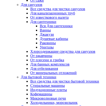
От сажи
Для санузлов
Все средства для чистки санузлов
Для канализационных труб
От известкового налета
Для сантехники
Вся Для сантехники
Ванны
Джакузи
Душевые кабины
Раковины
Унитазы
Хлорсодержащие средства для санузлов
От ржавчины
От плесени и грибка
Для банных комплексов
Для отбеливания
От минеральных отложений
Для бытовой техники
Все средства для чистки бытовой техники
Стиральные машины
Индукционные плиты
Кофемашины
Микроволновые печи
Холодильники, морозильник