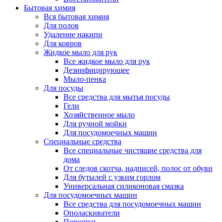
Бытовая химия
Вся бытовая химия
Для полов
Удаление накипи
Для ковров
Жидкое мыло для рук
Все жидкое мыло для рук
Дезинфицирующее
Мыло-пенка
Для посуды
Все средства для мытья посуды
Гели
Хозяйственное мыло
Для ручной мойки
Для посудомоечных машин
Специальные средства
Все специальные чистящие средства для
дома
От следов скотча, надписей, полос от обуви
Для бутылей с узким горлом
Универсальная силиконовая смазка
Для посудомоечных машин
Все средства для посудомоечных машин
Ополаскиватели
Порошки