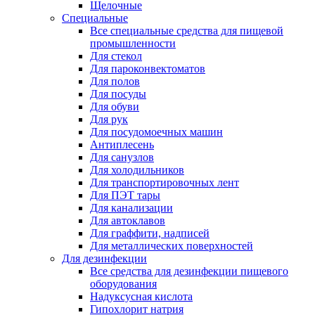
Щелочные
Специальные
Все специальные средства для пищевой
промышленности
Для стекол
Для пароконвектоматов
Для полов
Для посуды
Для обуви
Для рук
Для посудомоечных машин
Антиплесень
Для санузлов
Для холодильников
Для транспортировочных лент
Для ПЭТ тары
Для канализации
Для автоклавов
Для граффити, надписей
Для металлических поверхностей
Для дезинфекции
Все средства для дезинфекции пищевого
оборудования
Надуксусная кислота
Гипохлорит натрия