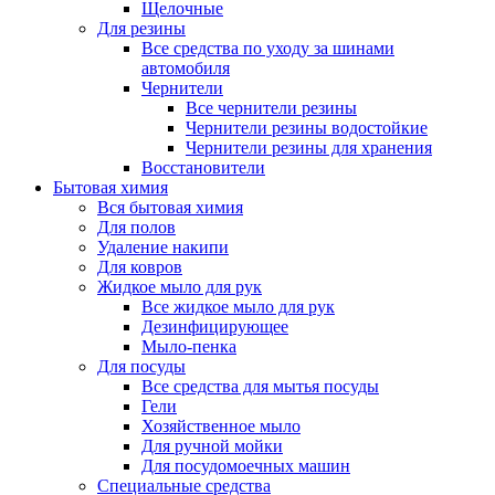
Щелочные
Для резины
Все средства по уходу за шинами
автомобиля
Чернители
Все чернители резины
Чернители резины водостойкие
Чернители резины для хранения
Восстановители
Бытовая химия
Вся бытовая химия
Для полов
Удаление накипи
Для ковров
Жидкое мыло для рук
Все жидкое мыло для рук
Дезинфицирующее
Мыло-пенка
Для посуды
Все средства для мытья посуды
Гели
Хозяйственное мыло
Для ручной мойки
Для посудомоечных машин
Специальные средства