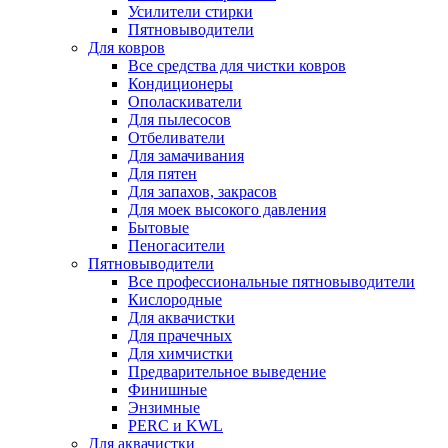
Усилители стирки
Пятновыводители
Для ковров
Все средства для чистки ковров
Кондиционеры
Ополаскиватели
Для пылесосов
Отбеливатели
Для замачивания
Для пятен
Для запахов, закрасов
Для моек высокого давления
Бытовые
Пеногасители
Пятновыводители
Все профессиональные пятновыводители
Кислородные
Для аквачистки
Для прачечных
Для химчистки
Предварительное выведение
Финишные
Энзимные
PERC и KWL
Для аквачистки