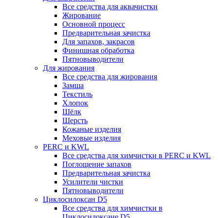
Все средства для аквачистки
Жирование
Основной процесс
Предварительная зачистка
Для запахов, закрасов
Финишная обработка
Пятновыводители
Для жирования
Все средства для жирования
Замша
Текстиль
Хлопок
Шёлк
Шерсть
Кожаные изделия
Меховые изделия
PERC и KWL
Все средства для химчистки в PERC и KWL
Поглощение запахов
Предварительная зачистка
Усилители чистки
Пятновыводители
Циклосилоксан D5
Все средства для химчистки в
Циклосилоксане D5