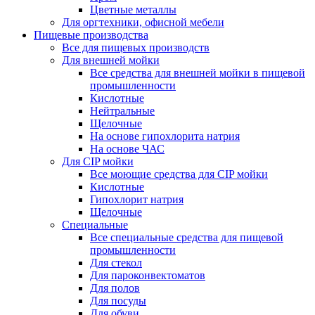
Цветные металлы
Для оргтехники, офисной мебели
Пищевые производства
Все для пищевых производств
Для внешней мойки
Все средства для внешней мойки в пищевой
промышленности
Кислотные
Нейтральные
Щелочные
На основе гипохлорита натрия
На основе ЧАС
Для CIP мойки
Все моющие средства для CIP мойки
Кислотные
Гипохлорит натрия
Щелочные
Специальные
Все специальные средства для пищевой
промышленности
Для стекол
Для пароконвектоматов
Для полов
Для посуды
Для обуви