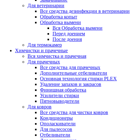
Для ветеринарии
Все средства дезинфекции в ветеринарии
Обработка копыт
Обработка вымени
Вся Обработка вымени
Перед доением
После доения
Для термокамер
Химчистки и прачечные
Вся химчистка и прачечная
Для прачечных
Все средства для прачечных
Дополнительные отбеливатели
Основная технология стирки PLEX
Удаление запахов и закрасов
Финишная обработка
Усилители стирки
Пятновыводители
Для ковров
Все средства для чистки ковров
Кондиционеры
Ополаскиватели
Для пылесосов
Отбеливатели