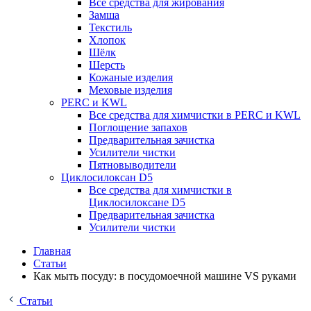
Все средства для жирования
Замша
Текстиль
Хлопок
Шёлк
Шерсть
Кожаные изделия
Меховые изделия
PERC и KWL
Все средства для химчистки в PERC и KWL
Поглощение запахов
Предварительная зачистка
Усилители чистки
Пятновыводители
Циклосилоксан D5
Все средства для химчистки в
Циклосилоксане D5
Предварительная зачистка
Усилители чистки
Главная
Статьи
Как мыть посуду: в посудомоечной машине VS руками
Статьи