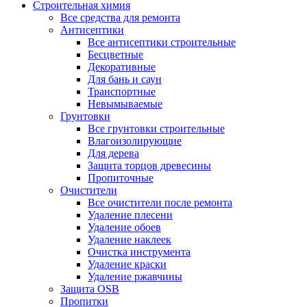
Строительная химия
Все средства для ремонта
Антисептики
Все антисептики строительные
Бесцветные
Декоративные
Для бань и саун
Транспортные
Невымываемые
Грунтовки
Все грунтовки строительные
Влагоизолирующие
Для дерева
Защита торцов древесины
Пропиточные
Очистители
Все очистители после ремонта
Удаление плесени
Удаление обоев
Удаление наклеек
Очистка инструмента
Удаление краски
Удаление ржавчины
Защита OSB
Пропитки