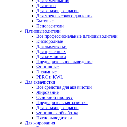
Для замачивания
Для пятен
Для запахов, закрасов
Для моек высокого давления
Бытовые
Пеногасители
Пятновыводители
Все профессиональные пятновыводители
Кислородные
Для аквачистки
Для прачечных
Для химчистки
Предварительное выведение
Финишные
Энзимные
PERC и KWL
Для аквачистки
Все средства для аквачистки
Жирование
Основной процесс
Предварительная зачистка
Для запахов, закрасов
Финишная обработка
Пятновыводители
Для жирования