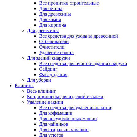
Все пропитки строительные
Для бетона
Для древесины
Для камня
Для кирпича
Для древесины
Все средства для ухода за древесиной
Отбеливатели
Очистители
Удаление налета
Для зданий снаружи
Все средства для очистки здания снаружи
Сайдинг
Фасад здания
Для уборки
Клининг
Весь клининг
Кондиционеры для изделий из кожи
Удаление накипи
Все средства для удаления накипи
Для кофемашин
Для посудомоечных машин
Для чайников
Для стиральных машин
Для утюгов