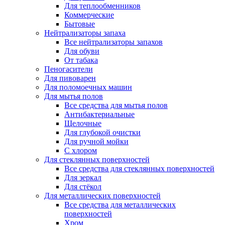
Для теплообменников
Коммерческие
Бытовые
Нейтрализаторы запаха
Все нейтрализаторы запахов
Для обуви
От табака
Пеногасители
Для пивоварен
Для поломоечных машин
Для мытья полов
Все средства для мытья полов
Антибактериальные
Щелочные
Для глубокой очистки
Для ручной мойки
С хлором
Для стеклянных поверхностей
Все средства для стеклянных поверхностей
Для зеркал
Для стёкол
Для металлических поверхностей
Все средства для металлических
поверхностей
Хром