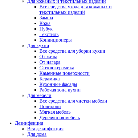
Для кожаных и текстильных изделий
Все средства ухода для кожаных и
текстильных изделий
Замша
Кожа
Нубук
Текстиль
Кондиционеры
Для кухни
Все средства для уборки кухни
От жира
От нагара
Стеклокерамика
Каменные поверхности
Керамика
Кухонные фасады
Рабочая зона кухни
Для мебели
Все средства для чистки мебели
Полироли
Мягкая мебель
Деревянная мебель
Дезинфекция
Вся дезинфекция
Для дома