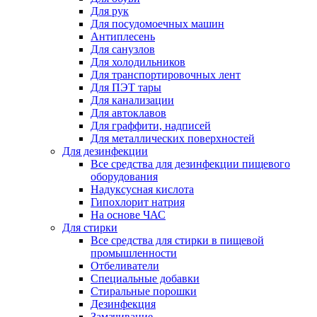
Для рук
Для посудомоечных машин
Антиплесень
Для санузлов
Для холодильников
Для транспортировочных лент
Для ПЭТ тары
Для канализации
Для автоклавов
Для граффити, надписей
Для металлических поверхностей
Для дезинфекции
Все средства для дезинфекции пищевого
оборудования
Надуксусная кислота
Гипохлорит натрия
На основе ЧАС
Для стирки
Все средства для стирки в пищевой
промышленности
Отбеливатели
Специальные добавки
Стиральные порошки
Дезинфекция
Замачивание