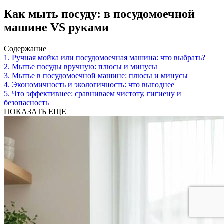
Как мыть посуду: в посудомоечной
машине VS руками
Содержание
1.
Ручная мойка или посудомоечная машина: что выбрать?
2.
Мытье посуды вручную: плюсы и минусы
3.
Мытье в посудомоечной машине: плюсы и минусы
4.
Экономичность и экологичность: что выгоднее
5.
Что эффективнее: сравниваем чистоту, гигиену и
безопасность
ПОКАЗАТЬ ЕЩЕ