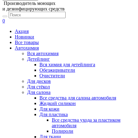
Производитель моющих
и дезинфицирующих средств
0
Акция
Новинки
Все товары
Автохимия
Вся автохимия
Детейлинг
Вся химия для детейлинга
Обезжириватели
Очистители
Для дисков
Для стёкол
Для салона
Все средства для салона автомобиля
Жидкий силикон
Для кожи
Для пластика
Все средства ухода за пластиком
автомобиля
Полироли
Для ткани