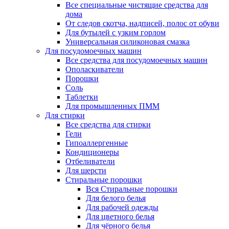
Все специальные чистящие средства для
дома
От следов скотча, надписей, полос от обуви
Для бутылей с узким горлом
Универсальная силиконовая смазка
Для посудомоечных машин
Все средства для посудомоечных машин
Ополаскиватели
Порошки
Соль
Таблетки
Для промышленных ПММ
Для стирки
Все средства для стирки
Гели
Гипоаллергенные
Кондиционеры
Отбеливатели
Для шерсти
Стиральные порошки
Вся Стиральные порошки
Для белого белья
Для рабочей одежды
Для цветного белья
Для чёрного белья