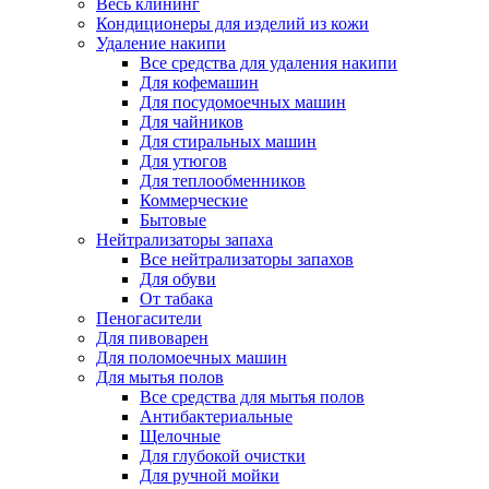
Весь клининг
Кондиционеры для изделий из кожи
Удаление накипи
Все средства для удаления накипи
Для кофемашин
Для посудомоечных машин
Для чайников
Для стиральных машин
Для утюгов
Для теплообменников
Коммерческие
Бытовые
Нейтрализаторы запаха
Все нейтрализаторы запахов
Для обуви
От табака
Пеногасители
Для пивоварен
Для поломоечных машин
Для мытья полов
Все средства для мытья полов
Антибактериальные
Щелочные
Для глубокой очистки
Для ручной мойки