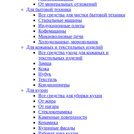
От минеральных отложений
Для бытовой техники
Все средства для чистки бытовой техники
Стиральные машины
Индукционные плиты
Кофемашины
Микроволновые печи
Холодильники, морозильник
Для кожаных и текстильных изделий
Все средства ухода для кожаных и
текстильных изделий
Замша
Кожа
Нубук
Текстиль
Кондиционеры
Для кухни
Все средства для уборки кухни
От жира
От нагара
Стеклокерамика
Каменные поверхности
Керамика
Кухонные фасады
Рабочая зона кухни