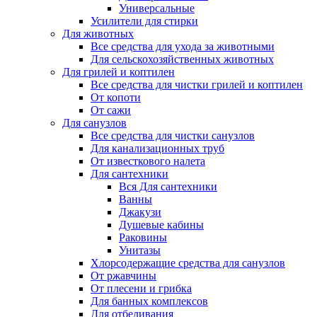
Универсальные
Усилители для стирки
Для животных
Все средства для ухода за животными
Для сельскохозяйственных животных
Для грилей и коптилен
Все средства для чистки грилей и коптилен
От копоти
От сажи
Для санузлов
Все средства для чистки санузлов
Для канализационных труб
От известкового налета
Для сантехники
Вся Для сантехники
Ванны
Джакузи
Душевые кабины
Раковины
Унитазы
Хлорсодержащие средства для санузлов
От ржавчины
От плесени и грибка
Для банных комплексов
Для отбеливания