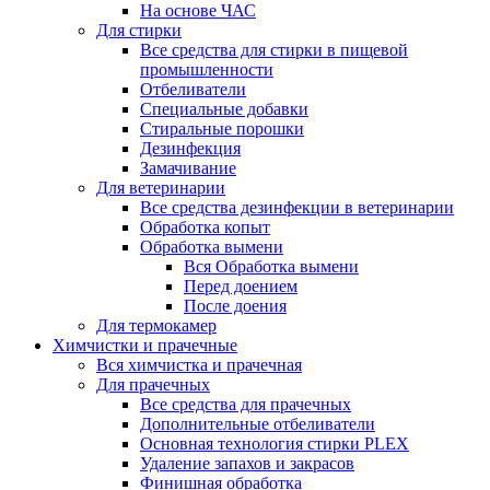
На основе ЧАС
Для стирки
Все средства для стирки в пищевой
промышленности
Отбеливатели
Специальные добавки
Стиральные порошки
Дезинфекция
Замачивание
Для ветеринарии
Все средства дезинфекции в ветеринарии
Обработка копыт
Обработка вымени
Вся Обработка вымени
Перед доением
После доения
Для термокамер
Химчистки и прачечные
Вся химчистка и прачечная
Для прачечных
Все средства для прачечных
Дополнительные отбеливатели
Основная технология стирки PLEX
Удаление запахов и закрасов
Финишная обработка