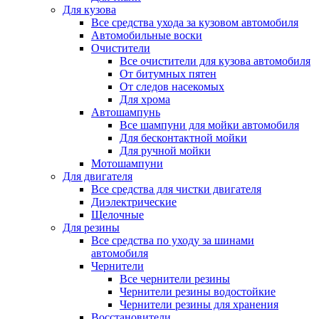
Для кузова
Все средства ухода за кузовом автомобиля
Автомобильные воски
Очистители
Все очистители для кузова автомобиля
От битумных пятен
От следов насекомых
Для хрома
Автошампунь
Все шампуни для мойки автомобиля
Для бесконтактной мойки
Для ручной мойки
Мотошампуни
Для двигателя
Все средства для чистки двигателя
Диэлектрические
Щелочные
Для резины
Все средства по уходу за шинами
автомобиля
Чернители
Все чернители резины
Чернители резины водостойкие
Чернители резины для хранения
Восстановители