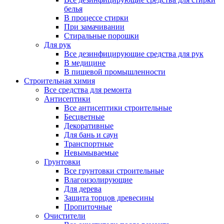
белья
В процессе стирки
При замачивании
Стиральные порошки
Для рук
Все дезинфицирующие средства для рук
В медицине
В пищевой промышленности
Строительная химия
Все средства для ремонта
Антисептики
Все антисептики строительные
Бесцветные
Декоративные
Для бань и саун
Транспортные
Невымываемые
Грунтовки
Все грунтовки строительные
Влагоизолирующие
Для дерева
Защита торцов древесины
Пропиточные
Очистители