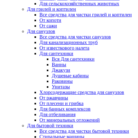
Для сельскохозяйственных животных
Для грилей и коптилен
Все средства для чистки грилей и коптилен
От копоти
От сажи
Для санузлов
Все средства для чистки санузлов
Для канализационных труб
От известкового налета
Для сантехники
Вся Для сантехники
Ванны
Джакузи
Душевые кабины
Раковины
Унитазы
Хлорсодержащие средства для санузлов
От ржавчины
От плесени и грибка
Для банных комплексов
Для отбеливания
От минеральных отложений
Для бытовой техники
Все средства для чистки бытовой техники
Стиральные машины