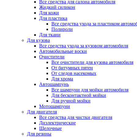
Все средства для салона автомобиля
Жидкий силикон
Для кожи
Для пластика
Все средства ухода за пластиком автомо
Полироли
Для ткани
Для кузова
Все средства ухода за кузовом автомобиля
Автомобильные воски
Очистители
Все очистители для кузова автомобиля
От битумных пятен
От следов насекомых
Для хрома
Автошампунь
Все шампуни для мойки автомобиля
Для бесконтактной мойки
Для ручной мойки
Мотошампуни
Для двигателя
Все средства для чистки двигателя
Диэлектрические
Щелочные
Для резины