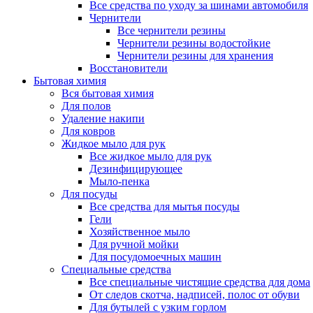
Все средства по уходу за шинами автомобиля
Чернители
Все чернители резины
Чернители резины водостойкие
Чернители резины для хранения
Восстановители
Бытовая химия
Вся бытовая химия
Для полов
Удаление накипи
Для ковров
Жидкое мыло для рук
Все жидкое мыло для рук
Дезинфицирующее
Мыло-пенка
Для посуды
Все средства для мытья посуды
Гели
Хозяйственное мыло
Для ручной мойки
Для посудомоечных машин
Специальные средства
Все специальные чистящие средства для дома
От следов скотча, надписей, полос от обуви
Для бутылей с узким горлом