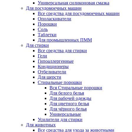
Универсальная силиконовая смазка
Для посудомоечных машин
Все средства для посудомоечных машин
Ополаскиватели
Порошки
Соль
Таблетки
Для промышленных ПММ
Для стирки
Все средства для стирки
Гели
Гипоаллергенные
Кондиционеры
Отбеливатели
Для шерсти
Стиральные порошки
Вся Стиральные порошки
Для белого белья
Для рабочей одежды
Для цветного белья
Для чёрного белья
Универсальные
Усилители для стирки
Для животных
Все средства для ухода за животными