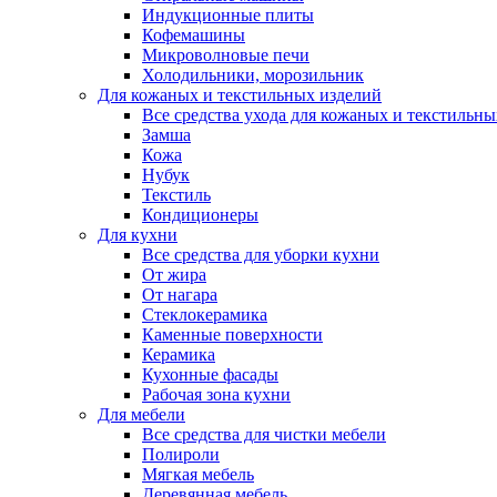
Индукционные плиты
Кофемашины
Микроволновые печи
Холодильники, морозильник
Для кожаных и текстильных изделий
Все средства ухода для кожаных и текстильн
Замша
Кожа
Нубук
Текстиль
Кондиционеры
Для кухни
Все средства для уборки кухни
От жира
От нагара
Стеклокерамика
Каменные поверхности
Керамика
Кухонные фасады
Рабочая зона кухни
Для мебели
Все средства для чистки мебели
Полироли
Мягкая мебель
Деревянная мебель