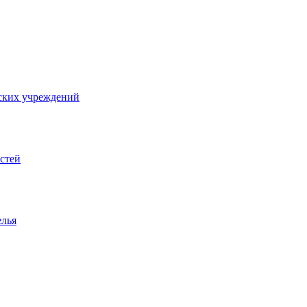
ских учреждений
стей
елья