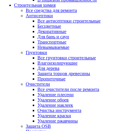
Строительная химия
Все средства для ремонта
Антисептики
Все антисептики строительные
Бесцветные
Декоративные
Для бань и саун
Транспортные
Невымываемые
Грунтовки
Все грунтовки строительные
Влагоизолирующие
Для дерева
Защита торцов древесины
Пропиточные
Очистители
Все очистители после ремонта
Удаление плесени
Удаление обоев
Удаление наклеек
Очистка инструмента
Удаление краски
Удаление ржавчины
Защита OSB