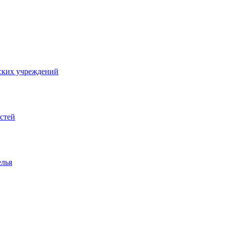
ских учреждений
стей
елья