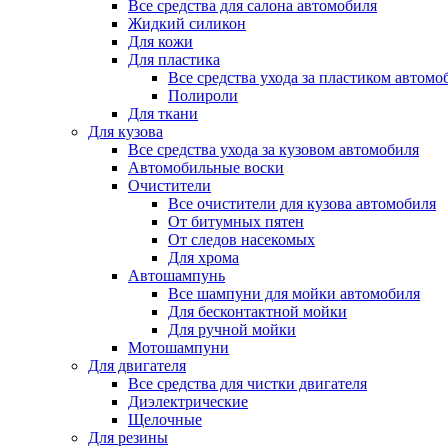
Все средства для салона автомобиля
Жидкий силикон
Для кожи
Для пластика
Все средства ухода за пластиком автомо
Полироли
Для ткани
Для кузова
Все средства ухода за кузовом автомобиля
Автомобильные воски
Очистители
Все очистители для кузова автомобиля
От битумных пятен
От следов насекомых
Для хрома
Автошампунь
Все шампуни для мойки автомобиля
Для бесконтактной мойки
Для ручной мойки
Мотошампуни
Для двигателя
Все средства для чистки двигателя
Диэлектрические
Щелочные
Для резины