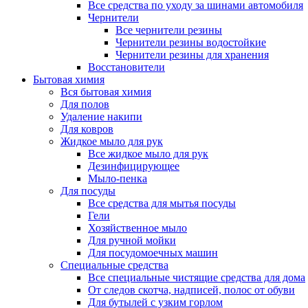
Все средства по уходу за шинами автомобиля
Чернители
Все чернители резины
Чернители резины водостойкие
Чернители резины для хранения
Восстановители
Бытовая химия
Вся бытовая химия
Для полов
Удаление накипи
Для ковров
Жидкое мыло для рук
Все жидкое мыло для рук
Дезинфицирующее
Мыло-пенка
Для посуды
Все средства для мытья посуды
Гели
Хозяйственное мыло
Для ручной мойки
Для посудомоечных машин
Специальные средства
Все специальные чистящие средства для дома
От следов скотча, надписей, полос от обуви
Для бутылей с узким горлом