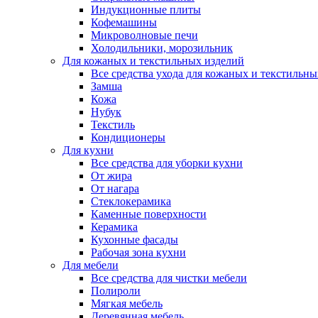
Индукционные плиты
Кофемашины
Микроволновые печи
Холодильники, морозильник
Для кожаных и текстильных изделий
Все средства ухода для кожаных и текстильн
Замша
Кожа
Нубук
Текстиль
Кондиционеры
Для кухни
Все средства для уборки кухни
От жира
От нагара
Стеклокерамика
Каменные поверхности
Керамика
Кухонные фасады
Рабочая зона кухни
Для мебели
Все средства для чистки мебели
Полироли
Мягкая мебель
Деревянная мебель