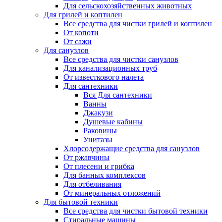
Для сельскохозяйственных животных
Для грилей и коптилен
Все средства для чистки грилей и коптилен
От копоти
От сажи
Для санузлов
Все средства для чистки санузлов
Для канализационных труб
От известкового налета
Для сантехники
Вся Для сантехники
Ванны
Джакузи
Душевые кабины
Раковины
Унитазы
Хлорсодержащие средства для санузлов
От ржавчины
От плесени и грибка
Для банных комплексов
Для отбеливания
От минеральных отложений
Для бытовой техники
Все средства для чистки бытовой техники
Стиральные машины