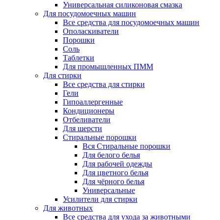
Универсальная силиконовая смазка
Для посудомоечных машин
Все средства для посудомоечных машин
Ополаскиватели
Порошки
Соль
Таблетки
Для промышленных ПММ
Для стирки
Все средства для стирки
Гели
Гипоаллергенные
Кондиционеры
Отбеливатели
Для шерсти
Стиральные порошки
Вся Стиральные порошки
Для белого белья
Для рабочей одежды
Для цветного белья
Для чёрного белья
Универсальные
Усилители для стирки
Для животных
Все средства для ухода за животными