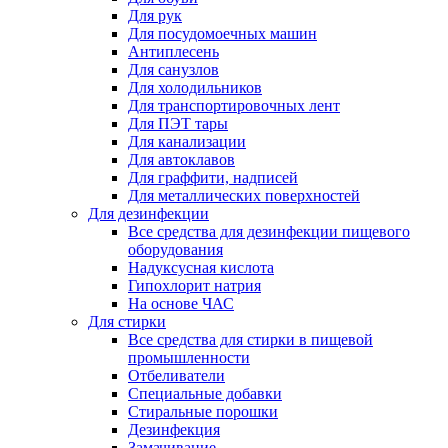
Для рук
Для посудомоечных машин
Антиплесень
Для санузлов
Для холодильников
Для транспортировочных лент
Для ПЭТ тары
Для канализации
Для автоклавов
Для граффити, надписей
Для металлических поверхностей
Для дезинфекции
Все средства для дезинфекции пищевого
оборудования
Надуксусная кислота
Гипохлорит натрия
На основе ЧАС
Для стирки
Все средства для стирки в пищевой
промышленности
Отбеливатели
Специальные добавки
Стиральные порошки
Дезинфекция
Замачивание