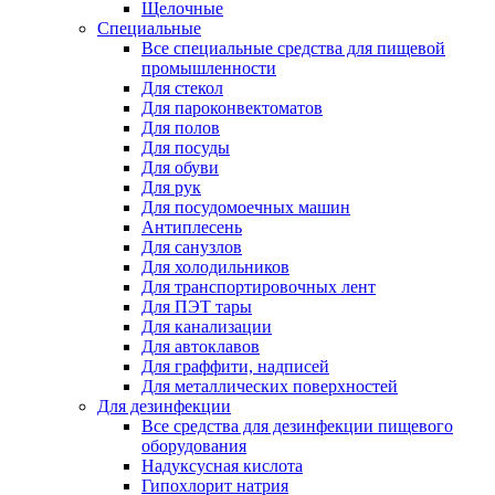
Щелочные
Специальные
Все специальные средства для пищевой
промышленности
Для стекол
Для пароконвектоматов
Для полов
Для посуды
Для обуви
Для рук
Для посудомоечных машин
Антиплесень
Для санузлов
Для холодильников
Для транспортировочных лент
Для ПЭТ тары
Для канализации
Для автоклавов
Для граффити, надписей
Для металлических поверхностей
Для дезинфекции
Все средства для дезинфекции пищевого
оборудования
Надуксусная кислота
Гипохлорит натрия