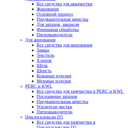
Все средства для аквачистки
Жирование
Основной процесс
Предварительная зачистка
Для запахов, закрасов
Финишная обработка
Пятновыводители
Для жирования
Все средства для жирования
Замша
Текстиль
Хлопок
Шёлк
Шерсть
Кожаные изделия
Меховые изделия
PERC и KWL
Все средства для химчистки в PERC и KWL
Поглощение запахов
Предварительная зачистка
Усилители чистки
Пятновыводители
Циклосилоксан D5
Все средства для химчистки в
Циклосилоксане D5