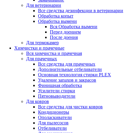
Для ветеринарии
Все средства дезинфекции в ветеринарии
Обработка копыт
Обработка вымени
Вся Обработка вымени
Перед доением
После доения
Для термокамер
Химчистки и прачечные
Вся химчистка и прачечная
Для прачечных
Все средства для прачечных
Дополнительные отбеливатели
Основная технология стирки PLEX
Удаление запахов и закрасов
Финишная обработка
Усилители стирки
Пятновыводители
Для ковров
Все средства для чистки ковров
Кондиционеры
Ополаскиватели
Для пылесосов
Отбеливатели