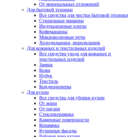
От минеральных отложений
Для бытовой техники
Все средства для чистки бытовой техники
Стиральные машины
Индукционные плиты
Кофемашины
Микроволновые печи
Холодильники, морозильник
Для кожаных и текстильных изделий
Все средства ухода для кожаных и
текстильных изделий
Замша
Кожа
Нубук
Текстиль
Кондиционеры
Для кухни
Все средства для уборки кухни
От жира
От нагара
Стеклокерамика
Каменные поверхности
Керамика
Кухонные фасады
Рабочая зона кухни