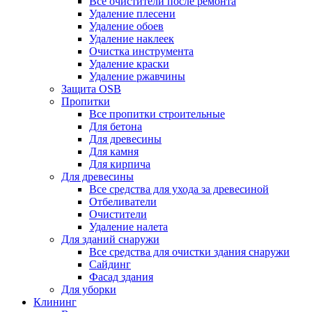
Все очистители после ремонта
Удаление плесени
Удаление обоев
Удаление наклеек
Очистка инструмента
Удаление краски
Удаление ржавчины
Защита OSB
Пропитки
Все пропитки строительные
Для бетона
Для древесины
Для камня
Для кирпича
Для древесины
Все средства для ухода за древесиной
Отбеливатели
Очистители
Удаление налета
Для зданий снаружи
Все средства для очистки здания снаружи
Сайдинг
Фасад здания
Для уборки
Клининг