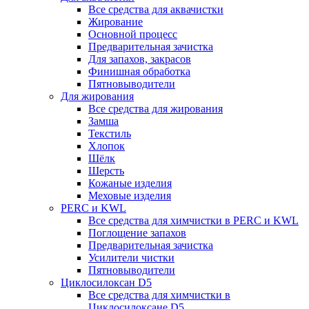
Все средства для аквачистки
Жирование
Основной процесс
Предварительная зачистка
Для запахов, закрасов
Финишная обработка
Пятновыводители
Для жирования
Все средства для жирования
Замша
Текстиль
Хлопок
Шёлк
Шерсть
Кожаные изделия
Меховые изделия
PERC и KWL
Все средства для химчистки в PERC и KWL
Поглощение запахов
Предварительная зачистка
Усилители чистки
Пятновыводители
Циклосилоксан D5
Все средства для химчистки в
Циклосилоксане D5