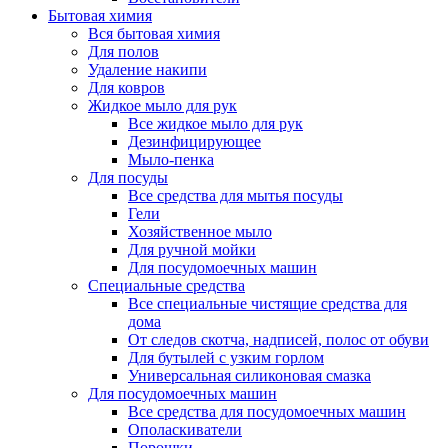
Бытовая химия
Вся бытовая химия
Для полов
Удаление накипи
Для ковров
Жидкое мыло для рук
Все жидкое мыло для рук
Дезинфицирующее
Мыло-пенка
Для посуды
Все средства для мытья посуды
Гели
Хозяйственное мыло
Для ручной мойки
Для посудомоечных машин
Специальные средства
Все специальные чистящие средства для
дома
От следов скотча, надписей, полос от обуви
Для бутылей с узким горлом
Универсальная силиконовая смазка
Для посудомоечных машин
Все средства для посудомоечных машин
Ополаскиватели
Порошки