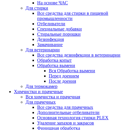
На основе ЧАС
Для стирки
Все средства для стирки в пищевой
промышленности
Отбеливатели
Специальные добавки
Стиральные порошки
Дезинфекция
Замачивание
Для ветеринарии
Все средства дезинфекции в ветеринарии
Обработка копыт
Обработка вымени
Вся Обработка вымени
Перед доением
После доения
Для термокамер
Химчистки и прачечные
Вся химчистка и прачечная
Для прачечных
Все средства для прачечных
Дополнительные отбеливатели
Основная технология стирки PLEX
Удаление запахов и закрасов
Финишная обработка