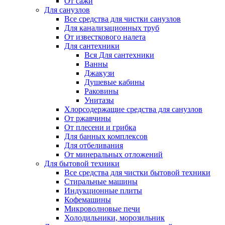
От сажи
Для санузлов
Все средства для чистки санузлов
Для канализационных труб
От известкового налета
Для сантехники
Вся Для сантехники
Ванны
Джакузи
Душевые кабины
Раковины
Унитазы
Хлорсодержащие средства для санузлов
От ржавчины
От плесени и грибка
Для банных комплексов
Для отбеливания
От минеральных отложений
Для бытовой техники
Все средства для чистки бытовой техники
Стиральные машины
Индукционные плиты
Кофемашины
Микроволновые печи
Холодильники, морозильник