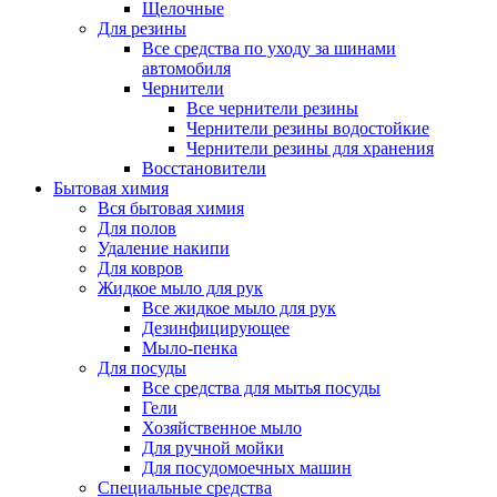
Щелочные
Для резины
Все средства по уходу за шинами
автомобиля
Чернители
Все чернители резины
Чернители резины водостойкие
Чернители резины для хранения
Восстановители
Бытовая химия
Вся бытовая химия
Для полов
Удаление накипи
Для ковров
Жидкое мыло для рук
Все жидкое мыло для рук
Дезинфицирующее
Мыло-пенка
Для посуды
Все средства для мытья посуды
Гели
Хозяйственное мыло
Для ручной мойки
Для посудомоечных машин
Специальные средства