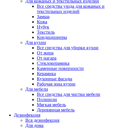
Для кожаных и текстильных изделий
Все средства ухода для кожаных и
текстильных изделий
Замша
Кожа
Нубук
Текстиль
Кондиционеры
Для кухни
Все средства для уборки кухни
От жира
От нагара
Стеклокерамика
Каменные поверхности
Керамика
Кухонные фасады
Рабочая зона кухни
Для мебели
Все средства для чистки мебели
Полироли
Мягкая мебель
Деревянная мебель
Дезинфекция
Вся дезинфекция
Для дома