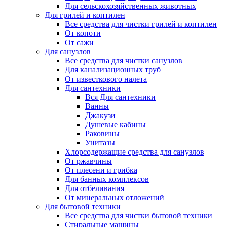
Для сельскохозяйственных животных
Для грилей и коптилен
Все средства для чистки грилей и коптилен
От копоти
От сажи
Для санузлов
Все средства для чистки санузлов
Для канализационных труб
От известкового налета
Для сантехники
Вся Для сантехники
Ванны
Джакузи
Душевые кабины
Раковины
Унитазы
Хлорсодержащие средства для санузлов
От ржавчины
От плесени и грибка
Для банных комплексов
Для отбеливания
От минеральных отложений
Для бытовой техники
Все средства для чистки бытовой техники
Стиральные машины