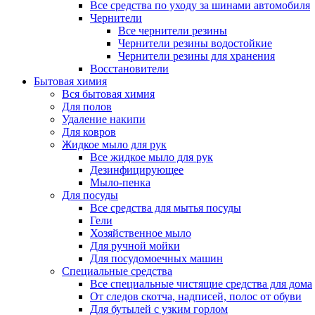
Все средства по уходу за шинами автомобиля
Чернители
Все чернители резины
Чернители резины водостойкие
Чернители резины для хранения
Восстановители
Бытовая химия
Вся бытовая химия
Для полов
Удаление накипи
Для ковров
Жидкое мыло для рук
Все жидкое мыло для рук
Дезинфицирующее
Мыло-пенка
Для посуды
Все средства для мытья посуды
Гели
Хозяйственное мыло
Для ручной мойки
Для посудомоечных машин
Специальные средства
Все специальные чистящие средства для дома
От следов скотча, надписей, полос от обуви
Для бутылей с узким горлом