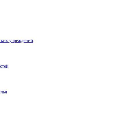
ских учреждений
стей
елья