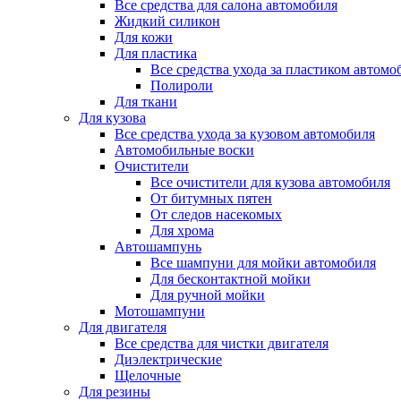
Все средства для салона автомобиля
Жидкий силикон
Для кожи
Для пластика
Все средства ухода за пластиком автомо
Полироли
Для ткани
Для кузова
Все средства ухода за кузовом автомобиля
Автомобильные воски
Очистители
Все очистители для кузова автомобиля
От битумных пятен
От следов насекомых
Для хрома
Автошампунь
Все шампуни для мойки автомобиля
Для бесконтактной мойки
Для ручной мойки
Мотошампуни
Для двигателя
Все средства для чистки двигателя
Диэлектрические
Щелочные
Для резины