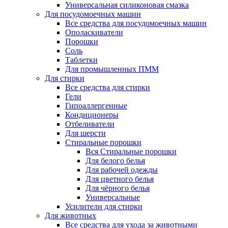
Универсальная силиконовая смазка
Для посудомоечных машин
Все средства для посудомоечных машин
Ополаскиватели
Порошки
Соль
Таблетки
Для промышленных ПММ
Для стирки
Все средства для стирки
Гели
Гипоаллергенные
Кондиционеры
Отбеливатели
Для шерсти
Стиральные порошки
Вся Стиральные порошки
Для белого белья
Для рабочей одежды
Для цветного белья
Для чёрного белья
Универсальные
Усилители для стирки
Для животных
Все средства для ухода за животными