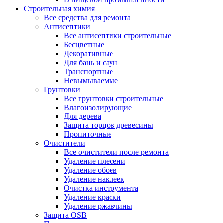
Строительная химия
Все средства для ремонта
Антисептики
Все антисептики строительные
Бесцветные
Декоративные
Для бань и саун
Транспортные
Невымываемые
Грунтовки
Все грунтовки строительные
Влагоизолирующие
Для дерева
Защита торцов древесины
Пропиточные
Очистители
Все очистители после ремонта
Удаление плесени
Удаление обоев
Удаление наклеек
Очистка инструмента
Удаление краски
Удаление ржавчины
Защита OSB