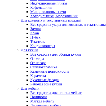
Индукционные плиты
Кофемашины
Микроволновые печи
Холодильники, морозильник
Для кожаных и текстильных изделий
Все средства ухода для кожаных и текстильн
Замша
Кожа
Нубук
Текстиль
Кондиционеры
Для кухни
Все средства для уборки кухни
От жира
От нагара
Стеклокерамика
Каменные поверхности
Керамика
Кухонные фасады
Рабочая зона кухни
Для мебели
Все средства для чистки мебели
Полироли
Мягкая мебель
Деревянная мебель