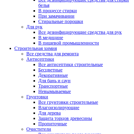
белья
В процессе стирки
При замачивании
Стиральные порошки
Для рук
Все дезинфицирующие средства для рук
В медицине
В пищевой промышленности
Строительная химия
Все средства для ремонта
Антисептики
Все антисептики строительные
Бесцветные
Декоративные
Для бань и саун
Транспортные
Невымываемые
Грунтовки
Все грунтовки строительные
Влагоизолирующие
Для дерева
Защита торцов древесины
Пропиточные
Очистители