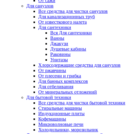
От сажи
Для санузлов
Все средства для чистки санузлов
Для канализационных труб
От известкового налета
Для сантехники
Вся Для сантехники
Ванны
Джакузи
Душевые кабины
Раковины
Унитазы
Хлорсодержащие средства для санузлов
От ржавчины
От плесени и грибка
Для банных комплексов
Для отбеливания
От минеральных отложений
Для бытовой техники
Все средства для чистки бытовой техники
Стиральные машины
Индукционные плиты
Кофемашины
Микроволновые печи
Холодильники, морозильник