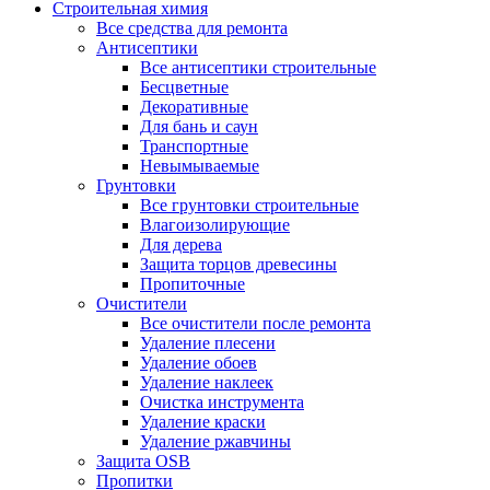
Строительная химия
Все средства для ремонта
Антисептики
Все антисептики строительные
Бесцветные
Декоративные
Для бань и саун
Транспортные
Невымываемые
Грунтовки
Все грунтовки строительные
Влагоизолирующие
Для дерева
Защита торцов древесины
Пропиточные
Очистители
Все очистители после ремонта
Удаление плесени
Удаление обоев
Удаление наклеек
Очистка инструмента
Удаление краски
Удаление ржавчины
Защита OSB
Пропитки