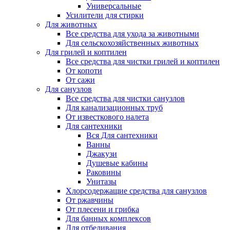
Универсальные
Усилители для стирки
Для животных
Все средства для ухода за животными
Для сельскохозяйственных животных
Для грилей и коптилен
Все средства для чистки грилей и коптилен
От копоти
От сажи
Для санузлов
Все средства для чистки санузлов
Для канализационных труб
От известкового налета
Для сантехники
Вся Для сантехники
Ванны
Джакузи
Душевые кабины
Раковины
Унитазы
Хлорсодержащие средства для санузлов
От ржавчины
От плесени и грибка
Для банных комплексов
Для отбеливания