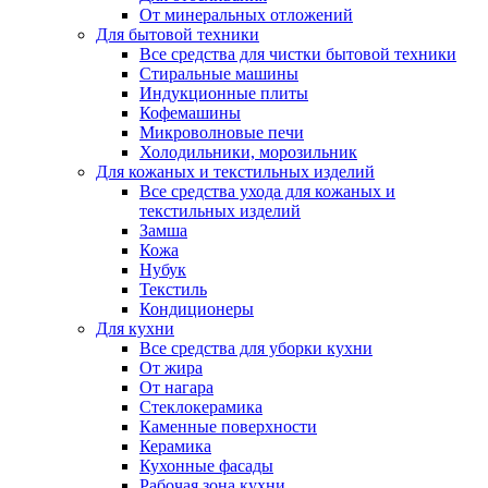
От минеральных отложений
Для бытовой техники
Все средства для чистки бытовой техники
Стиральные машины
Индукционные плиты
Кофемашины
Микроволновые печи
Холодильники, морозильник
Для кожаных и текстильных изделий
Все средства ухода для кожаных и
текстильных изделий
Замша
Кожа
Нубук
Текстиль
Кондиционеры
Для кухни
Все средства для уборки кухни
От жира
От нагара
Стеклокерамика
Каменные поверхности
Керамика
Кухонные фасады
Рабочая зона кухни