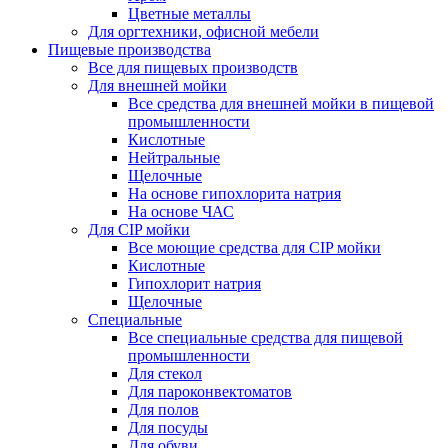
Цветные металлы
Для оргтехники, офисной мебели
Пищевые производства
Все для пищевых производств
Для внешней мойки
Все средства для внешней мойки в пищевой
промышленности
Кислотные
Нейтральные
Щелочные
На основе гипохлорита натрия
На основе ЧАС
Для CIP мойки
Все моющие средства для CIP мойки
Кислотные
Гипохлорит натрия
Щелочные
Специальные
Все специальные средства для пищевой
промышленности
Для стекол
Для пароконвектоматов
Для полов
Для посуды
Для обуви