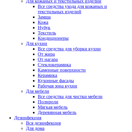
Для кожаных и текстильных изделий
Все средства ухода для кожаных и
текстильных изделий
Замша
Кожа
Нубук
Текстиль
Кондиционеры
Для кухни
Все средства для уборки кухни
От жира
От нагара
Стеклокерамика
Каменные поверхности
Керамика
Кухонные фасады
Рабочая зона кухни
Для мебели
Все средства для чистки мебели
Полироли
Мягкая мебель
Деревянная мебель
Дезинфекция
Вся дезинфекция
Для дома