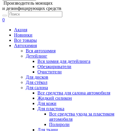
Производитель моющих
и дезинфицирующих средств
0
Акция
Новинки
Все товары
Автохимия
Вся автохимия
Детейлинг
Вся химия для детейлинга
Обезжириватели
Очистители
Для дисков
Для стёкол
Для салона
Все средства для салона автомобиля
Жидкий силикон
Для кожи
Для пластика
Все средства ухода за пластиком
автомобиля
Полироли
Для ткани