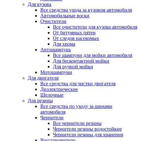
Для кузова
Все средства ухода за кузовом автомобиля
Автомобильные воски
Очистители
Все очистители для кузова автомобиля
От битумных пятен
От следов насекомых
Для хрома
Автошампунь
Все шампуни для мойки автомобиля
Для бесконтактной мойки
Для ручной мойки
Мотошампуни
Для двигателя
Все средства для чистки двигателя
Диэлектрические
Щелочные
Для резины
Все средства по уходу за шинами
автомобиля
Чернители
Все чернители резины
Чернители резины водостойкие
Чернители резины для хранения
Восстановители