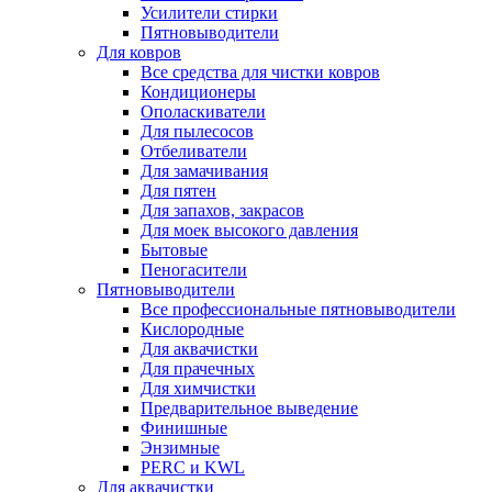
Усилители стирки
Пятновыводители
Для ковров
Все средства для чистки ковров
Кондиционеры
Ополаскиватели
Для пылесосов
Отбеливатели
Для замачивания
Для пятен
Для запахов, закрасов
Для моек высокого давления
Бытовые
Пеногасители
Пятновыводители
Все профессиональные пятновыводители
Кислородные
Для аквачистки
Для прачечных
Для химчистки
Предварительное выведение
Финишные
Энзимные
PERC и KWL
Для аквачистки