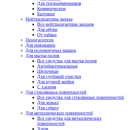
Для теплообменников
Коммерческие
Бытовые
Нейтрализаторы запаха
Все нейтрализаторы запахов
Для обуви
От табака
Пеногасители
Для пивоварен
Для поломоечных машин
Для мытья полов
Все средства для мытья полов
Антибактериальные
Щелочные
Для глубокой очистки
Для ручной мойки
С хлором
Для стеклянных поверхностей
Все средства для стеклянных поверхностей
Для зеркал
Для стёкол
Для металлических поверхностей
Все средства для металлических
поверхностей
Хром