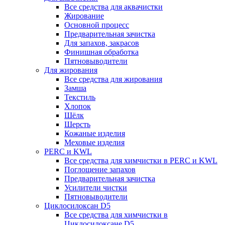
Все средства для аквачистки
Жирование
Основной процесс
Предварительная зачистка
Для запахов, закрасов
Финишная обработка
Пятновыводители
Для жирования
Все средства для жирования
Замша
Текстиль
Хлопок
Шёлк
Шерсть
Кожаные изделия
Меховые изделия
PERC и KWL
Все средства для химчистки в PERC и KWL
Поглощение запахов
Предварительная зачистка
Усилители чистки
Пятновыводители
Циклосилоксан D5
Все средства для химчистки в
Циклосилоксане D5