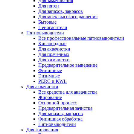
Для замачивания
Для пятен
Для запахов, закрасов
Для моек высокого давления
Бытовые
Пеногасители
Пятновыводители
Все профессиональные пятновыводители
Кислородные
Для аквачистки
Для прачечных
Для химчистки
Предварительное выведение
Финишные
Энзимные
PERC и KWL
Для аквачистки
Все средства для аквачистки
Жирование
Основной процесс
Предварительная зачистка
Для запахов, закрасов
Финишная обработка
Пятновыводители
Для жирования