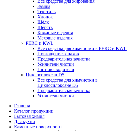
Все средства для жирования
Замша
Текстиль
Хлопок
Шёлк
Шерсть
Кожаные изделия
Меховые изделия
PERC и KWL
Все средства для химчистки в PERC и KWL
Поглощение запахов
Предварительная зачистка
Усилители чистки
Пятновыводители
Циклосилоксан D5
Все средства для химчистки в
Циклосилоксане D5
Предварительная зачистка
Усилители чистки
Главная
Каталог продукции
Бытовая химия
Для кухни
Каменные поверхности