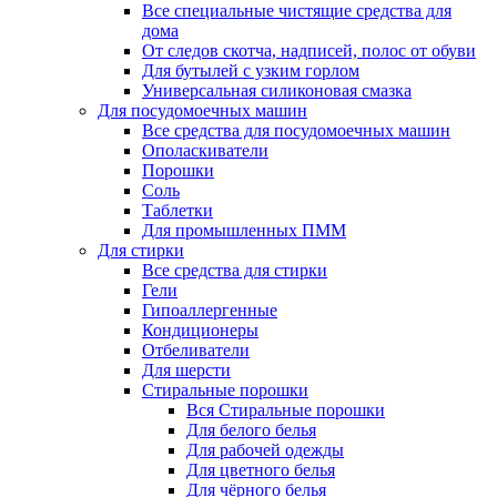
Все специальные чистящие средства для
дома
От следов скотча, надписей, полос от обуви
Для бутылей с узким горлом
Универсальная силиконовая смазка
Для посудомоечных машин
Все средства для посудомоечных машин
Ополаскиватели
Порошки
Соль
Таблетки
Для промышленных ПММ
Для стирки
Все средства для стирки
Гели
Гипоаллергенные
Кондиционеры
Отбеливатели
Для шерсти
Стиральные порошки
Вся Стиральные порошки
Для белого белья
Для рабочей одежды
Для цветного белья
Для чёрного белья