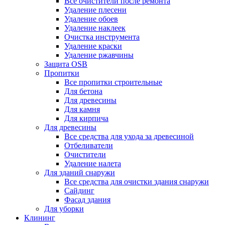
Все очистители после ремонта
Удаление плесени
Удаление обоев
Удаление наклеек
Очистка инструмента
Удаление краски
Удаление ржавчины
Защита OSB
Пропитки
Все пропитки строительные
Для бетона
Для древесины
Для камня
Для кирпича
Для древесины
Все средства для ухода за древесиной
Отбеливатели
Очистители
Удаление налета
Для зданий снаружи
Все средства для очистки здания снаружи
Сайдинг
Фасад здания
Для уборки
Клининг