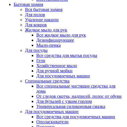
Бытовая химия
Вся бытовая химия
Для полов
Удаление накипи
Для ковров
Жидкое мыло для рук
Все жидкое мыло для рук
Дезинфицирующее
Мыло-пенка
Для посуды
Все средства для мытья посуды
Гели
Хозяйственное мыло
Для ручной мойки
Для посудомоечных машин
Специальные средства
Все специальные чистящие средства для
дома
От следов скотча, надписей, полос от обуви
Для бутылей с узким горлом
Универсальная силиконовая смазка
Для посудомоечных машин
Все средства для посудомоечных машин
Ополаскиватели
Порошки