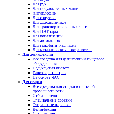
Для рук
Для посудомоечных машин
Антиплесень
Для санузлов
Для холодильников
Для транспортировочных лент
Для ПЭТ тары
Для канализации
Для автоклавов
Для граффити, надписей
Для металлических поверхностей
Для дезинфекции
Все средства для дезинфекции пищевого
оборудования
Надуксусная кислота
Гипохлорит натрия
На основе ЧАС
Для стирки
Все средства для стирки в пищевой
промышленности
Отбеливатели
Специальные добавки
Стиральные порошки
Дезинфекция
Замачивание