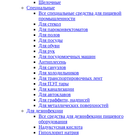
Щелочные
Специальные
Все специальные средства для пищевой
промышленности
Для стекол
Для пароконвектоматов
Для полов
Для посуды
Для обуви
Для рук
Для посудомоечных машин
Антиплесень
Для санузлов
Для холодильников
Для транспортировочных лент
Для ПЭТ тары
Для канализации
Для автоклавов
Для граффити, надписей
Для металлических поверхностей
Для дезинфекции
Все средства для дезинфекции пищевого
оборудования
Надуксусная кислота
Гипохлорит натрия