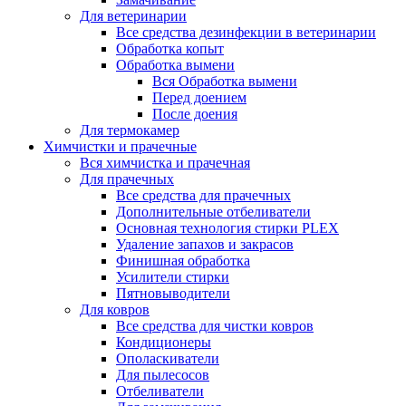
Для ветеринарии
Все средства дезинфекции в ветеринарии
Обработка копыт
Обработка вымени
Вся Обработка вымени
Перед доением
После доения
Для термокамер
Химчистки и прачечные
Вся химчистка и прачечная
Для прачечных
Все средства для прачечных
Дополнительные отбеливатели
Основная технология стирки PLEX
Удаление запахов и закрасов
Финишная обработка
Усилители стирки
Пятновыводители
Для ковров
Все средства для чистки ковров
Кондиционеры
Ополаскиватели
Для пылесосов
Отбеливатели