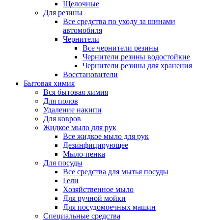
Щелочные
Для резины
Все средства по уходу за шинами
автомобиля
Чернители
Все чернители резины
Чернители резины водостойкие
Чернители резины для хранения
Восстановители
Бытовая химия
Вся бытовая химия
Для полов
Удаление накипи
Для ковров
Жидкое мыло для рук
Все жидкое мыло для рук
Дезинфицирующее
Мыло-пенка
Для посуды
Все средства для мытья посуды
Гели
Хозяйственное мыло
Для ручной мойки
Для посудомоечных машин
Специальные средства