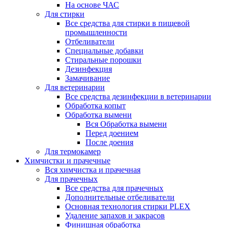
На основе ЧАС
Для стирки
Все средства для стирки в пищевой
промышленности
Отбеливатели
Специальные добавки
Стиральные порошки
Дезинфекция
Замачивание
Для ветеринарии
Все средства дезинфекции в ветеринарии
Обработка копыт
Обработка вымени
Вся Обработка вымени
Перед доением
После доения
Для термокамер
Химчистки и прачечные
Вся химчистка и прачечная
Для прачечных
Все средства для прачечных
Дополнительные отбеливатели
Основная технология стирки PLEX
Удаление запахов и закрасов
Финишная обработка