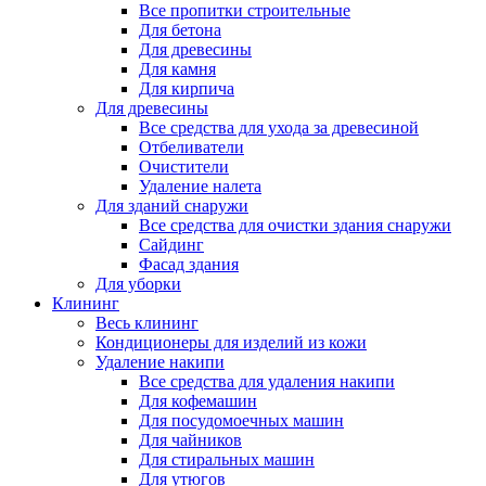
Все пропитки строительные
Для бетона
Для древесины
Для камня
Для кирпича
Для древесины
Все средства для ухода за древесиной
Отбеливатели
Очистители
Удаление налета
Для зданий снаружи
Все средства для очистки здания снаружи
Сайдинг
Фасад здания
Для уборки
Клининг
Весь клининг
Кондиционеры для изделий из кожи
Удаление накипи
Все средства для удаления накипи
Для кофемашин
Для посудомоечных машин
Для чайников
Для стиральных машин
Для утюгов