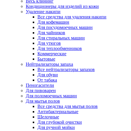
Весь клининг
Кондиционеры для изделий из кожи
Удаление накипи
Все средства для удаления накипи
Для кофемашин
Для посудомоечных машин
Для чайников
Для стиральных машин
Для утюгов
Для теплообменников
Коммерческие
Бытовые
Нейтрализаторы запаха
Все нейтрализаторы запахов
Для обуви
От табака
Пеногасители
Для пивоварен
Для поломоечных машин
Для мытья полов
Все средства для мытья полов
Антибактериальные
Щелочные
Для глубокой очистки
Для ручной мойки