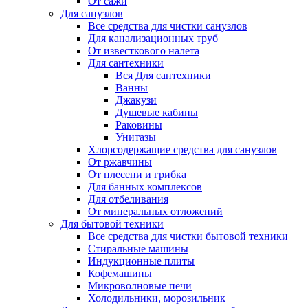
От сажи
Для санузлов
Все средства для чистки санузлов
Для канализационных труб
От известкового налета
Для сантехники
Вся Для сантехники
Ванны
Джакузи
Душевые кабины
Раковины
Унитазы
Хлорсодержащие средства для санузлов
От ржавчины
От плесени и грибка
Для банных комплексов
Для отбеливания
От минеральных отложений
Для бытовой техники
Все средства для чистки бытовой техники
Стиральные машины
Индукционные плиты
Кофемашины
Микроволновые печи
Холодильники, морозильник