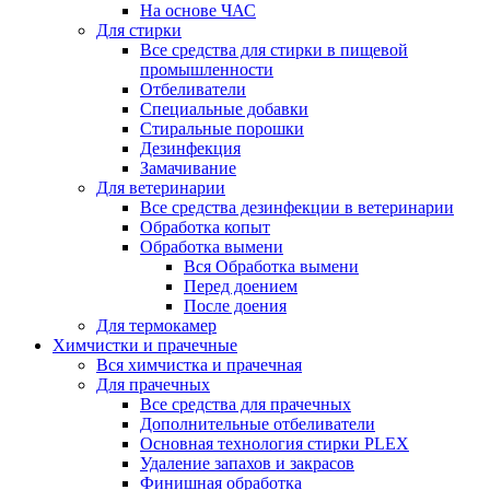
На основе ЧАС
Для стирки
Все средства для стирки в пищевой
промышленности
Отбеливатели
Специальные добавки
Стиральные порошки
Дезинфекция
Замачивание
Для ветеринарии
Все средства дезинфекции в ветеринарии
Обработка копыт
Обработка вымени
Вся Обработка вымени
Перед доением
После доения
Для термокамер
Химчистки и прачечные
Вся химчистка и прачечная
Для прачечных
Все средства для прачечных
Дополнительные отбеливатели
Основная технология стирки PLEX
Удаление запахов и закрасов
Финишная обработка