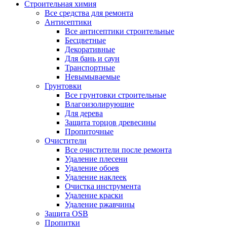
Строительная химия
Все средства для ремонта
Антисептики
Все антисептики строительные
Бесцветные
Декоративные
Для бань и саун
Транспортные
Невымываемые
Грунтовки
Все грунтовки строительные
Влагоизолирующие
Для дерева
Защита торцов древесины
Пропиточные
Очистители
Все очистители после ремонта
Удаление плесени
Удаление обоев
Удаление наклеек
Очистка инструмента
Удаление краски
Удаление ржавчины
Защита OSB
Пропитки