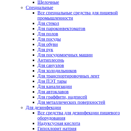
Щелочные
Специальные
Все специальные средства для пищевой
промышленности
Для стекол
Для пароконвектоматов
Для полов
Для посуды
Для обуви
Для рук
Для посудомоечных машин
Антиплесень
Для санузлов
Для холодильников
Для транспортировочных лент
Для ПЭТ тары
Для канализации
Для автоклавов
Для граффити, надписей
Для металлических поверхностей
Для дезинфекции
Все средства для дезинфекции пищевого
оборудования
Надуксусная кислота
Гипохлорит натрия