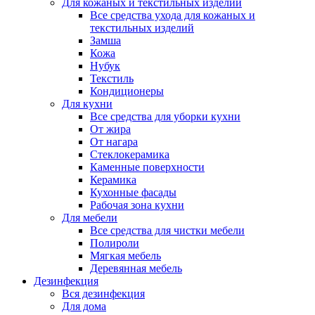
Для кожаных и текстильных изделий
Все средства ухода для кожаных и
текстильных изделий
Замша
Кожа
Нубук
Текстиль
Кондиционеры
Для кухни
Все средства для уборки кухни
От жира
От нагара
Стеклокерамика
Каменные поверхности
Керамика
Кухонные фасады
Рабочая зона кухни
Для мебели
Все средства для чистки мебели
Полироли
Мягкая мебель
Деревянная мебель
Дезинфекция
Вся дезинфекция
Для дома