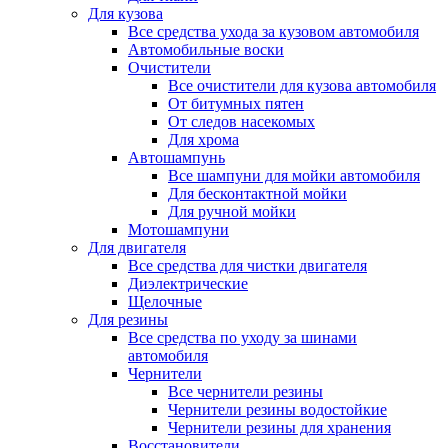
Для кузова
Все средства ухода за кузовом автомобиля
Автомобильные воски
Очистители
Все очистители для кузова автомобиля
От битумных пятен
От следов насекомых
Для хрома
Автошампунь
Все шампуни для мойки автомобиля
Для бесконтактной мойки
Для ручной мойки
Мотошампуни
Для двигателя
Все средства для чистки двигателя
Диэлектрические
Щелочные
Для резины
Все средства по уходу за шинами
автомобиля
Чернители
Все чернители резины
Чернители резины водостойкие
Чернители резины для хранения
Восстановители