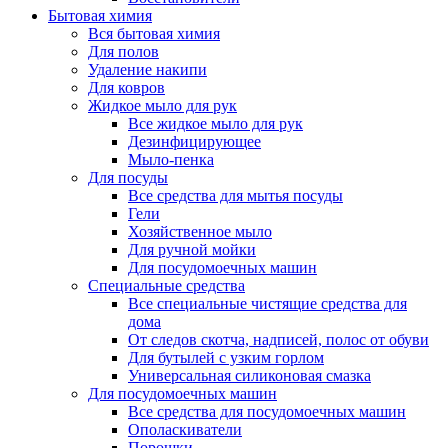
Бытовая химия
Вся бытовая химия
Для полов
Удаление накипи
Для ковров
Жидкое мыло для рук
Все жидкое мыло для рук
Дезинфицирующее
Мыло-пенка
Для посуды
Все средства для мытья посуды
Гели
Хозяйственное мыло
Для ручной мойки
Для посудомоечных машин
Специальные средства
Все специальные чистящие средства для
дома
От следов скотча, надписей, полос от обуви
Для бутылей с узким горлом
Универсальная силиконовая смазка
Для посудомоечных машин
Все средства для посудомоечных машин
Ополаскиватели
Порошки