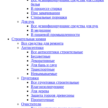
белья
В процессе стирки
При замачивании
Стиральные порошки
Для рук
Все дезинфицирующие средства для рук
В медицине
В пищевой промышленности
Строительная химия
Все средства для ремонта
Антисептики
Все антисептики строительные
Бесцветные
Декоративные
Для бань и саун
Транспортные
Невымываемые
Грунтовки
Все грунтовки строительные
Влагоизолирующие
Для дерева
Защита торцов древесины
Пропиточные
Очистители