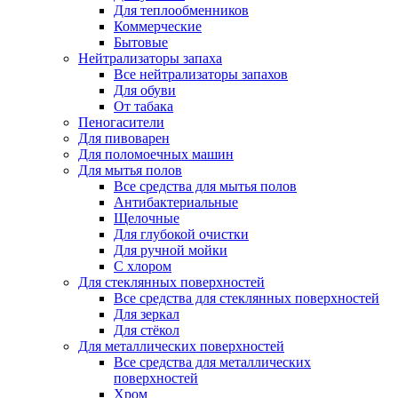
Для теплообменников
Коммерческие
Бытовые
Нейтрализаторы запаха
Все нейтрализаторы запахов
Для обуви
От табака
Пеногасители
Для пивоварен
Для поломоечных машин
Для мытья полов
Все средства для мытья полов
Антибактериальные
Щелочные
Для глубокой очистки
Для ручной мойки
С хлором
Для стеклянных поверхностей
Все средства для стеклянных поверхностей
Для зеркал
Для стёкол
Для металлических поверхностей
Все средства для металлических
поверхностей
Хром