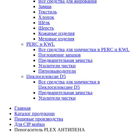
Все средства для жирования
Замша
Текстиль
Хлопок
Шёлк
Шерсть
Кожаные изделия
Меховые изделия
PERC и KWL
Все средства для химчистки в PERC и KWL
Поглощение запахов
Предварительная зачистка
Усилители чистки
Пятновыводители
Циклосилоксан D5
Все средства для химчистки в
Циклосилоксане D5
Предварительная зачистка
Усилители чистки
Главная
Каталог продукции
Пищевые производства
Для CIP мойки
Пеногаситель PLEX АНТИПЕНА