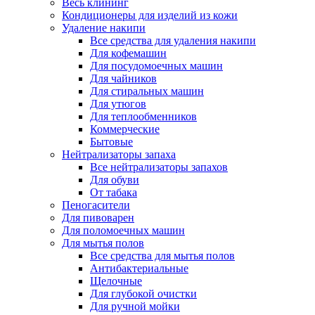
Весь клининг
Кондиционеры для изделий из кожи
Удаление накипи
Все средства для удаления накипи
Для кофемашин
Для посудомоечных машин
Для чайников
Для стиральных машин
Для утюгов
Для теплообменников
Коммерческие
Бытовые
Нейтрализаторы запаха
Все нейтрализаторы запахов
Для обуви
От табака
Пеногасители
Для пивоварен
Для поломоечных машин
Для мытья полов
Все средства для мытья полов
Антибактериальные
Щелочные
Для глубокой очистки
Для ручной мойки