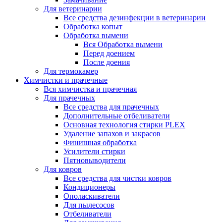
Для ветеринарии
Все средства дезинфекции в ветеринарии
Обработка копыт
Обработка вымени
Вся Обработка вымени
Перед доением
После доения
Для термокамер
Химчистки и прачечные
Вся химчистка и прачечная
Для прачечных
Все средства для прачечных
Дополнительные отбеливатели
Основная технология стирки PLEX
Удаление запахов и закрасов
Финишная обработка
Усилители стирки
Пятновыводители
Для ковров
Все средства для чистки ковров
Кондиционеры
Ополаскиватели
Для пылесосов
Отбеливатели