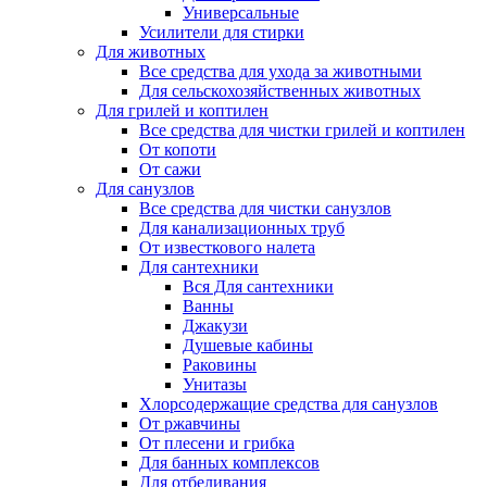
Универсальные
Усилители для стирки
Для животных
Все средства для ухода за животными
Для сельскохозяйственных животных
Для грилей и коптилен
Все средства для чистки грилей и коптилен
От копоти
От сажи
Для санузлов
Все средства для чистки санузлов
Для канализационных труб
От известкового налета
Для сантехники
Вся Для сантехники
Ванны
Джакузи
Душевые кабины
Раковины
Унитазы
Хлорсодержащие средства для санузлов
От ржавчины
От плесени и грибка
Для банных комплексов
Для отбеливания