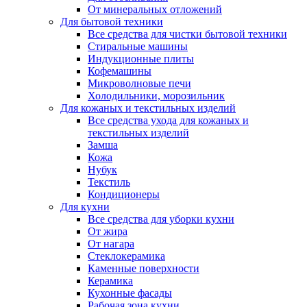
От минеральных отложений
Для бытовой техники
Все средства для чистки бытовой техники
Стиральные машины
Индукционные плиты
Кофемашины
Микроволновые печи
Холодильники, морозильник
Для кожаных и текстильных изделий
Все средства ухода для кожаных и
текстильных изделий
Замша
Кожа
Нубук
Текстиль
Кондиционеры
Для кухни
Все средства для уборки кухни
От жира
От нагара
Стеклокерамика
Каменные поверхности
Керамика
Кухонные фасады
Рабочая зона кухни