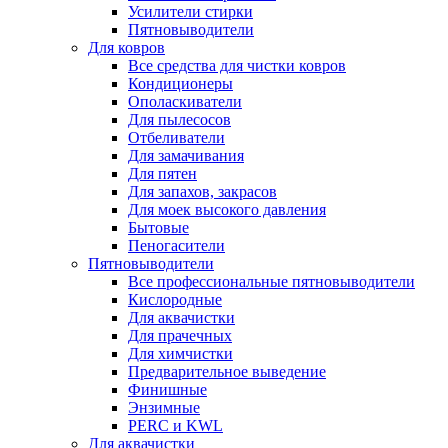
Усилители стирки
Пятновыводители
Для ковров
Все средства для чистки ковров
Кондиционеры
Ополаскиватели
Для пылесосов
Отбеливатели
Для замачивания
Для пятен
Для запахов, закрасов
Для моек высокого давления
Бытовые
Пеногасители
Пятновыводители
Все профессиональные пятновыводители
Кислородные
Для аквачистки
Для прачечных
Для химчистки
Предварительное выведение
Финишные
Энзимные
PERC и KWL
Для аквачистки