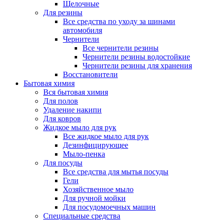
Щелочные
Для резины
Все средства по уходу за шинами
автомобиля
Чернители
Все чернители резины
Чернители резины водостойкие
Чернители резины для хранения
Восстановители
Бытовая химия
Вся бытовая химия
Для полов
Удаление накипи
Для ковров
Жидкое мыло для рук
Все жидкое мыло для рук
Дезинфицирующее
Мыло-пенка
Для посуды
Все средства для мытья посуды
Гели
Хозяйственное мыло
Для ручной мойки
Для посудомоечных машин
Специальные средства