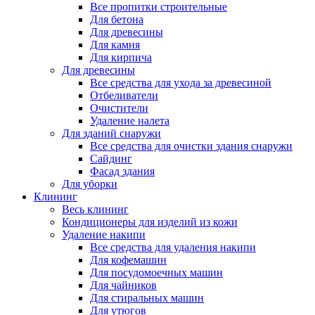
Все пропитки строительные
Для бетона
Для древесины
Для камня
Для кирпича
Для древесины
Все средства для ухода за древесиной
Отбеливатели
Очистители
Удаление налета
Для зданий снаружи
Все средства для очистки здания снаружи
Сайдинг
Фасад здания
Для уборки
Клининг
Весь клининг
Кондиционеры для изделий из кожи
Удаление накипи
Все средства для удаления накипи
Для кофемашин
Для посудомоечных машин
Для чайников
Для стиральных машин
Для утюгов