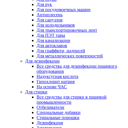
Для рук
Для посудомоечных машин
Антиплесень
Для санузлов
Для холодильников
Для транспортировочных лент
Для ПЭТ тары
Для канализации
Для автоклавов
Для граффити, надписей
Для металлических поверхностей
Для дезинфекции
Все средства для дезинфекции пищевого
оборудования
Надуксусная кислота
Гипохлорит натрия
На основе ЧАС
Для стирки
Все средства для стирки в пищевой
промышленности
Отбеливатели
Специальные добавки
Стиральные порошки
Дезинфекция
Замачивание