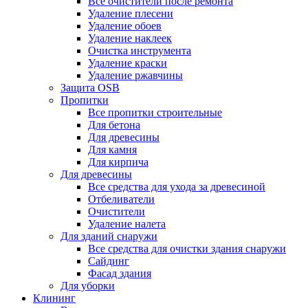
Все очистители после ремонта
Удаление плесени
Удаление обоев
Удаление наклеек
Очистка инструмента
Удаление краски
Удаление ржавчины
Защита OSB
Пропитки
Все пропитки строительные
Для бетона
Для древесины
Для камня
Для кирпича
Для древесины
Все средства для ухода за древесиной
Отбеливатели
Очистители
Удаление налета
Для зданий снаружи
Все средства для очистки здания снаружи
Сайдинг
Фасад здания
Для уборки
Клининг