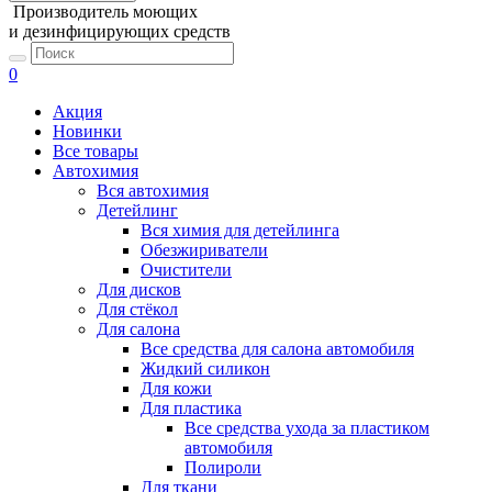
Производитель моющих
и дезинфицирующих средств
0
Акция
Новинки
Все товары
Автохимия
Вся автохимия
Детейлинг
Вся химия для детейлинга
Обезжириватели
Очистители
Для дисков
Для стёкол
Для салона
Все средства для салона автомобиля
Жидкий силикон
Для кожи
Для пластика
Все средства ухода за пластиком
автомобиля
Полироли
Для ткани