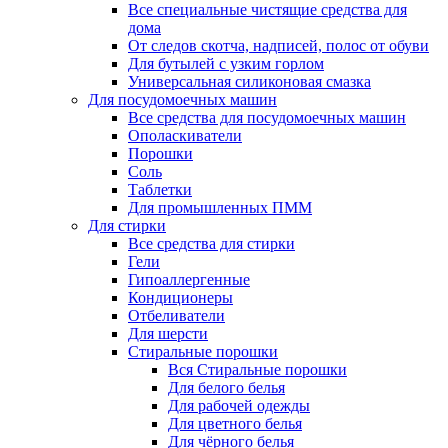
Все специальные чистящие средства для
дома
От следов скотча, надписей, полос от обуви
Для бутылей с узким горлом
Универсальная силиконовая смазка
Для посудомоечных машин
Все средства для посудомоечных машин
Ополаскиватели
Порошки
Соль
Таблетки
Для промышленных ПММ
Для стирки
Все средства для стирки
Гели
Гипоаллергенные
Кондиционеры
Отбеливатели
Для шерсти
Стиральные порошки
Вся Стиральные порошки
Для белого белья
Для рабочей одежды
Для цветного белья
Для чёрного белья