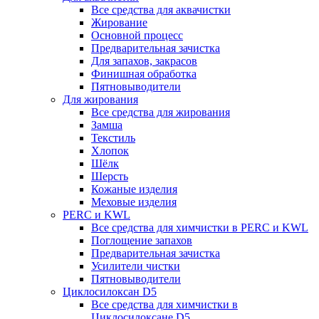
Все средства для аквачистки
Жирование
Основной процесс
Предварительная зачистка
Для запахов, закрасов
Финишная обработка
Пятновыводители
Для жирования
Все средства для жирования
Замша
Текстиль
Хлопок
Шёлк
Шерсть
Кожаные изделия
Меховые изделия
PERC и KWL
Все средства для химчистки в PERC и KWL
Поглощение запахов
Предварительная зачистка
Усилители чистки
Пятновыводители
Циклосилоксан D5
Все средства для химчистки в
Циклосилоксане D5