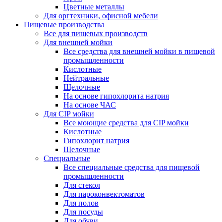
Цветные металлы
Для оргтехники, офисной мебели
Пищевые производства
Все для пищевых производств
Для внешней мойки
Все средства для внешней мойки в пищевой
промышленности
Кислотные
Нейтральные
Щелочные
На основе гипохлорита натрия
На основе ЧАС
Для CIP мойки
Все моющие средства для CIP мойки
Кислотные
Гипохлорит натрия
Щелочные
Специальные
Все специальные средства для пищевой
промышленности
Для стекол
Для пароконвектоматов
Для полов
Для посуды
Для обуви