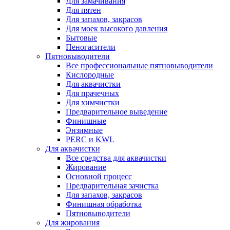
Для замачивания
Для пятен
Для запахов, закрасов
Для моек высокого давления
Бытовые
Пеногасители
Пятновыводители
Все профессиональные пятновыводители
Кислородные
Для аквачистки
Для прачечных
Для химчистки
Предварительное выведение
Финишные
Энзимные
PERC и KWL
Для аквачистки
Все средства для аквачистки
Жирование
Основной процесс
Предварительная зачистка
Для запахов, закрасов
Финишная обработка
Пятновыводители
Для жирования