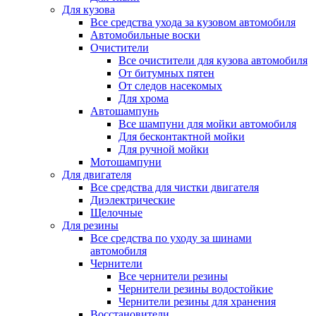
Для кузова
Все средства ухода за кузовом автомобиля
Автомобильные воски
Очистители
Все очистители для кузова автомобиля
От битумных пятен
От следов насекомых
Для хрома
Автошампунь
Все шампуни для мойки автомобиля
Для бесконтактной мойки
Для ручной мойки
Мотошампуни
Для двигателя
Все средства для чистки двигателя
Диэлектрические
Щелочные
Для резины
Все средства по уходу за шинами
автомобиля
Чернители
Все чернители резины
Чернители резины водостойкие
Чернители резины для хранения
Восстановители