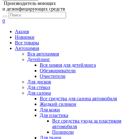
Производитель моющих
и дезинфицирующих средств
0
Акция
Новинки
Все товары
Автохимия
Вся автохимия
Детейлинг
Вся химия для детейлинга
Обезжириватели
Очистители
Для дисков
Для стёкол
Для салона
Все средства для салона автомобиля
Жидкий силикон
Для кожи
Для пластика
Все средства ухода за пластиком
автомобиля
Полироли
Для ткани