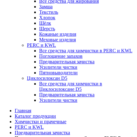
Все средства для жирования
Замша
Текстиль
Хлопок
Шёлк
Шерсть
Кожаные изделия
Меховые изделия
PERC и KWL
Все средства для химчистки в PERC и KWL
Поглощение запахов
Предварительная зачистка
Усилители чистки
Пятновыводители
Циклосилоксан D5
Все средства для химчистки в
Циклосилоксане D5
Предварительная зачистка
Усилители чистки
Главная
Каталог продукции
Химчистки и прачечные
PERC и KWL
Предварительная зачистка