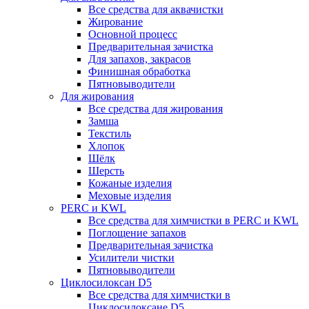
Все средства для аквачистки
Жирование
Основной процесс
Предварительная зачистка
Для запахов, закрасов
Финишная обработка
Пятновыводители
Для жирования
Все средства для жирования
Замша
Текстиль
Хлопок
Шёлк
Шерсть
Кожаные изделия
Меховые изделия
PERC и KWL
Все средства для химчистки в PERC и KWL
Поглощение запахов
Предварительная зачистка
Усилители чистки
Пятновыводители
Циклосилоксан D5
Все средства для химчистки в
Циклосилоксане D5