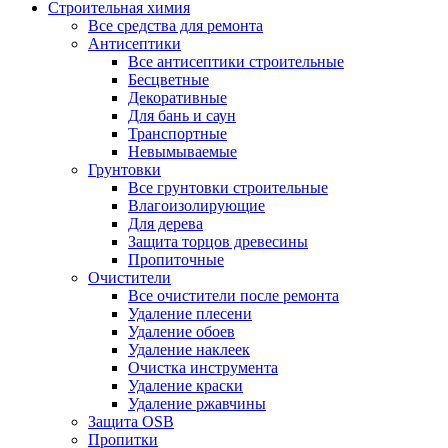
Строительная химия
Все средства для ремонта
Антисептики
Все антисептики строительные
Бесцветные
Декоративные
Для бань и саун
Транспортные
Невымываемые
Грунтовки
Все грунтовки строительные
Влагоизолирующие
Для дерева
Защита торцов древесины
Пропиточные
Очистители
Все очистители после ремонта
Удаление плесени
Удаление обоев
Удаление наклеек
Очистка инструмента
Удаление краски
Удаление ржавчины
Защита OSB
Пропитки