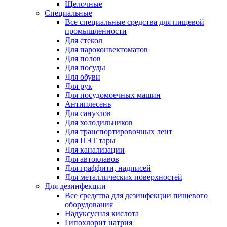
Щелочные
Специальные
Все специальные средства для пищевой
промышленности
Для стекол
Для пароконвектоматов
Для полов
Для посуды
Для обуви
Для рук
Для посудомоечных машин
Антиплесень
Для санузлов
Для холодильников
Для транспортировочных лент
Для ПЭТ тары
Для канализации
Для автоклавов
Для граффити, надписей
Для металлических поверхностей
Для дезинфекции
Все средства для дезинфекции пищевого
оборудования
Надуксусная кислота
Гипохлорит натрия