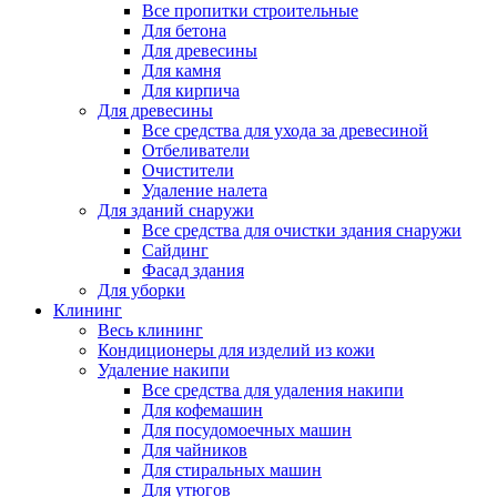
Все пропитки строительные
Для бетона
Для древесины
Для камня
Для кирпича
Для древесины
Все средства для ухода за древесиной
Отбеливатели
Очистители
Удаление налета
Для зданий снаружи
Все средства для очистки здания снаружи
Сайдинг
Фасад здания
Для уборки
Клининг
Весь клининг
Кондиционеры для изделий из кожи
Удаление накипи
Все средства для удаления накипи
Для кофемашин
Для посудомоечных машин
Для чайников
Для стиральных машин
Для утюгов