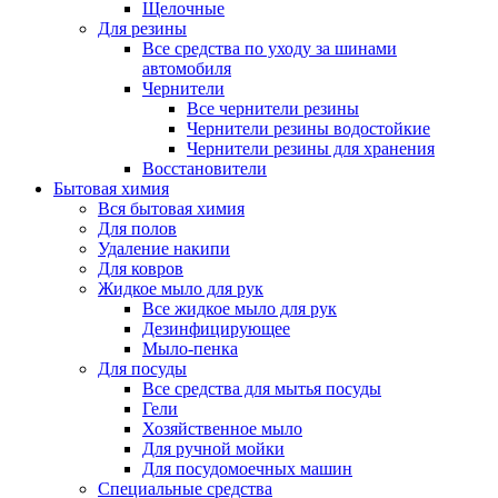
Щелочные
Для резины
Все средства по уходу за шинами
автомобиля
Чернители
Все чернители резины
Чернители резины водостойкие
Чернители резины для хранения
Восстановители
Бытовая химия
Вся бытовая химия
Для полов
Удаление накипи
Для ковров
Жидкое мыло для рук
Все жидкое мыло для рук
Дезинфицирующее
Мыло-пенка
Для посуды
Все средства для мытья посуды
Гели
Хозяйственное мыло
Для ручной мойки
Для посудомоечных машин
Специальные средства