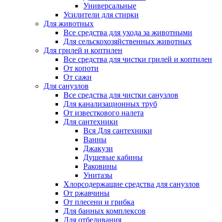
Универсальные
Усилители для стирки
Для животных
Все средства для ухода за животными
Для сельскохозяйственных животных
Для грилей и коптилен
Все средства для чистки грилей и коптилен
От копоти
От сажи
Для санузлов
Все средства для чистки санузлов
Для канализационных труб
От известкового налета
Для сантехники
Вся Для сантехники
Ванны
Джакузи
Душевые кабины
Раковины
Унитазы
Хлорсодержащие средства для санузлов
От ржавчины
От плесени и грибка
Для банных комплексов
Для отбеливания