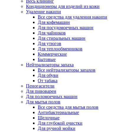
Весь клининг
Кондиционеры для изделий из кожи
Удаление накипи
Все средства для удаления накипи
Для кофемашин
Для посудомоечных машин
Для чайников
Для стиральных машин
Для утюгов
Для теплообменников
Коммерческие
Бытовые
Нейтрализаторы запаха
Все нейтрализаторы запахов
Для обуви
От табака
Пеногасители
Для пивоварен
Для поломоечных машин
Для мытья полов
Все средства для мытья полов
Антибактериальные
Щелочные
Для глубокой очистки
Для ручной мойки