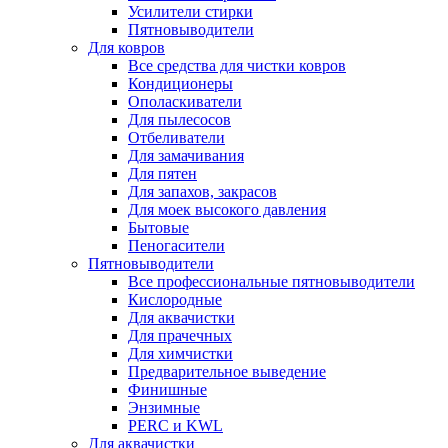
Усилители стирки
Пятновыводители
Для ковров
Все средства для чистки ковров
Кондиционеры
Ополаскиватели
Для пылесосов
Отбеливатели
Для замачивания
Для пятен
Для запахов, закрасов
Для моек высокого давления
Бытовые
Пеногасители
Пятновыводители
Все профессиональные пятновыводители
Кислородные
Для аквачистки
Для прачечных
Для химчистки
Предварительное выведение
Финишные
Энзимные
PERC и KWL
Для аквачистки