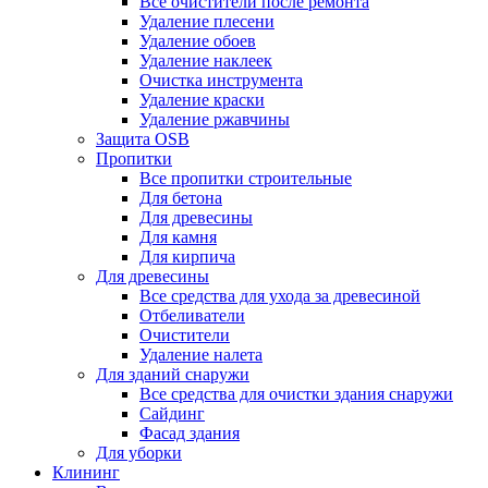
Все очистители после ремонта
Удаление плесени
Удаление обоев
Удаление наклеек
Очистка инструмента
Удаление краски
Удаление ржавчины
Защита OSB
Пропитки
Все пропитки строительные
Для бетона
Для древесины
Для камня
Для кирпича
Для древесины
Все средства для ухода за древесиной
Отбеливатели
Очистители
Удаление налета
Для зданий снаружи
Все средства для очистки здания снаружи
Сайдинг
Фасад здания
Для уборки
Клининг