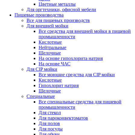
Цветные металлы
Для оргтехники, офисной мебели
Пищевые производства
Все для пищевых производств
Для внешней мойки
Все средства для внешней мойки в пищевой
промышленности
Кислотные
Нейтральные
Щелочные
На основе гипохлорита натрия
На основе ЧАС
Для CIP мойки
Все моющие средства для CIP мойки
Кислотные
Гипохлорит натрия
Щелочные
Специальные
Все специальные средства для пищевой
промышленности
Для стекол
Для пароконвектоматов
Для полов
Для посуды
Для обуви