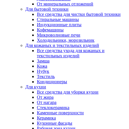
От минеральных отложений
Для бытовой техники
Все средства для чистки бытовой техники
Стиральные машины
Индукционные плиты
Кофемашины
Микроволновые печи
Холодильники, морозильник
Для кожаных и текстильных изделий
Все средства ухода для кожаных и
текстильных изделий
Замша
Кожа
Нубук
Текстиль
Кондиционеры
Для кухни
Все средства для уборки кухни
От жира
От нагара
Стеклокерамика
Каменные поверхности
Керамика
Кухонные фасады
Рабочая зона кухни