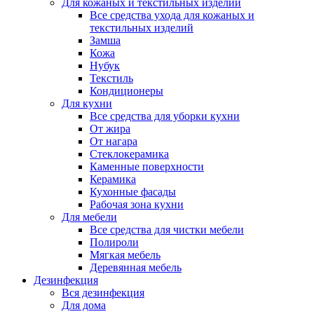
Для кожаных и текстильных изделий
Все средства ухода для кожаных и
текстильных изделий
Замша
Кожа
Нубук
Текстиль
Кондиционеры
Для кухни
Все средства для уборки кухни
От жира
От нагара
Стеклокерамика
Каменные поверхности
Керамика
Кухонные фасады
Рабочая зона кухни
Для мебели
Все средства для чистки мебели
Полироли
Мягкая мебель
Деревянная мебель
Дезинфекция
Вся дезинфекция
Для дома