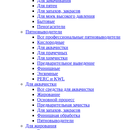
Для замачивания
Для пятен
Для запахов, закрасов
Для моек высокого давления
Бытовые
Пеногасители
Пятновыводители
Все профессиональные пятновыводители
Кислородные
Для аквачистки
Для прачечных
Для химчистки
Предварительное выведение
Финишные
Энзимные
PERC и KWL
Для аквачистки
Все средства для аквачистки
Жирование
Основной процесс
Предварительная зачистка
Для запахов, закрасов
Финишная обработка
Пятновыводители
Для жирования