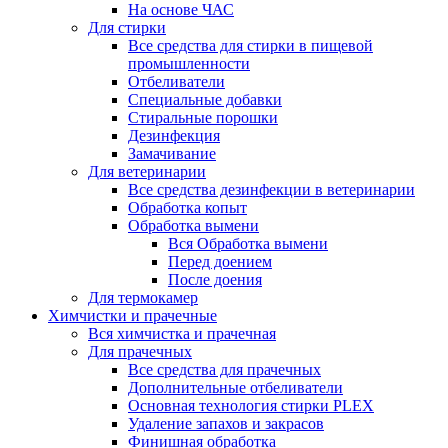
На основе ЧАС
Для стирки
Все средства для стирки в пищевой
промышленности
Отбеливатели
Специальные добавки
Стиральные порошки
Дезинфекция
Замачивание
Для ветеринарии
Все средства дезинфекции в ветеринарии
Обработка копыт
Обработка вымени
Вся Обработка вымени
Перед доением
После доения
Для термокамер
Химчистки и прачечные
Вся химчистка и прачечная
Для прачечных
Все средства для прачечных
Дополнительные отбеливатели
Основная технология стирки PLEX
Удаление запахов и закрасов
Финишная обработка