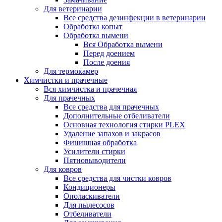
Для ветеринарии
Все средства дезинфекции в ветеринарии
Обработка копыт
Обработка вымени
Вся Обработка вымени
Перед доением
После доения
Для термокамер
Химчистки и прачечные
Вся химчистка и прачечная
Для прачечных
Все средства для прачечных
Дополнительные отбеливатели
Основная технология стирки PLEX
Удаление запахов и закрасов
Финишная обработка
Усилители стирки
Пятновыводители
Для ковров
Все средства для чистки ковров
Кондиционеры
Ополаскиватели
Для пылесосов
Отбеливатели