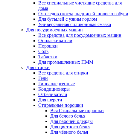
Все специальные чистящие средства для
дома
От следов скотча, надписей, полос от обуви
Для бутылей с узким горлом
Универсальная силиконовая смазка
Для посудомоечных машин
Все средства для посудомоечных машин
Ополаскиватели
Порошки
Соль
Таблетки
Для промышленных ПММ
Для стирки
Все средства для стирки
Гели
Гипоаллергенные
Кондиционеры
Отбеливатели
Для шерсти
Стиральные порошки
Вся Стиральные порошки
Для белого белья
Для рабочей одежды
Для цветного белья
Для чёрного белья