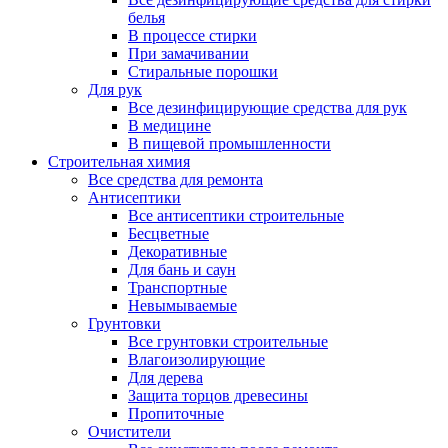
белья
В процессе стирки
При замачивании
Стиральные порошки
Для рук
Все дезинфицирующие средства для рук
В медицине
В пищевой промышленности
Строительная химия
Все средства для ремонта
Антисептики
Все антисептики строительные
Бесцветные
Декоративные
Для бань и саун
Транспортные
Невымываемые
Грунтовки
Все грунтовки строительные
Влагоизолирующие
Для дерева
Защита торцов древесины
Пропиточные
Очистители