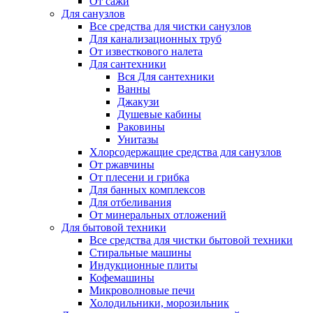
От сажи
Для санузлов
Все средства для чистки санузлов
Для канализационных труб
От известкового налета
Для сантехники
Вся Для сантехники
Ванны
Джакузи
Душевые кабины
Раковины
Унитазы
Хлорсодержащие средства для санузлов
От ржавчины
От плесени и грибка
Для банных комплексов
Для отбеливания
От минеральных отложений
Для бытовой техники
Все средства для чистки бытовой техники
Стиральные машины
Индукционные плиты
Кофемашины
Микроволновые печи
Холодильники, морозильник