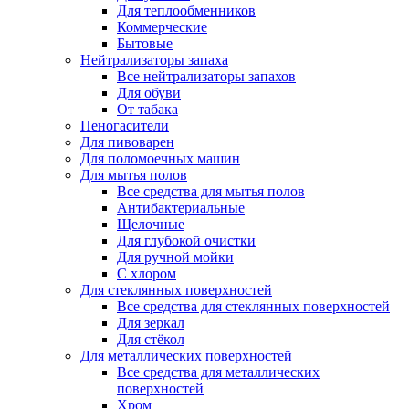
Для теплообменников
Коммерческие
Бытовые
Нейтрализаторы запаха
Все нейтрализаторы запахов
Для обуви
От табака
Пеногасители
Для пивоварен
Для поломоечных машин
Для мытья полов
Все средства для мытья полов
Антибактериальные
Щелочные
Для глубокой очистки
Для ручной мойки
С хлором
Для стеклянных поверхностей
Все средства для стеклянных поверхностей
Для зеркал
Для стёкол
Для металлических поверхностей
Все средства для металлических
поверхностей
Хром