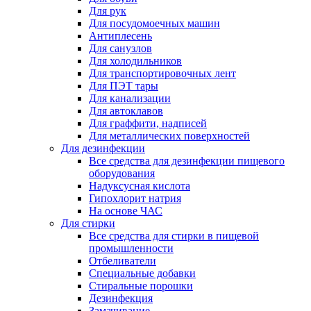
Для рук
Для посудомоечных машин
Антиплесень
Для санузлов
Для холодильников
Для транспортировочных лент
Для ПЭТ тары
Для канализации
Для автоклавов
Для граффити, надписей
Для металлических поверхностей
Для дезинфекции
Все средства для дезинфекции пищевого
оборудования
Надуксусная кислота
Гипохлорит натрия
На основе ЧАС
Для стирки
Все средства для стирки в пищевой
промышленности
Отбеливатели
Специальные добавки
Стиральные порошки
Дезинфекция
Замачивание