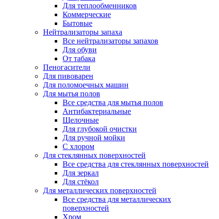
Для теплообменников
Коммерческие
Бытовые
Нейтрализаторы запаха
Все нейтрализаторы запахов
Для обуви
От табака
Пеногасители
Для пивоварен
Для поломоечных машин
Для мытья полов
Все средства для мытья полов
Антибактериальные
Щелочные
Для глубокой очистки
Для ручной мойки
С хлором
Для стеклянных поверхностей
Все средства для стеклянных поверхностей
Для зеркал
Для стёкол
Для металлических поверхностей
Все средства для металлических
поверхностей
Хром