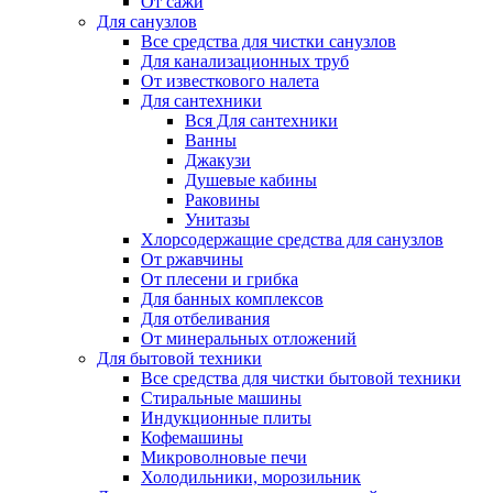
От сажи
Для санузлов
Все средства для чистки санузлов
Для канализационных труб
От известкового налета
Для сантехники
Вся Для сантехники
Ванны
Джакузи
Душевые кабины
Раковины
Унитазы
Хлорсодержащие средства для санузлов
От ржавчины
От плесени и грибка
Для банных комплексов
Для отбеливания
От минеральных отложений
Для бытовой техники
Все средства для чистки бытовой техники
Стиральные машины
Индукционные плиты
Кофемашины
Микроволновые печи
Холодильники, морозильник