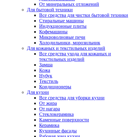
От минеральных отложений
Для бытовой техники
Все средства для чистки бытовой техники
Стиральные машины
Индукционные плиты
Кофемашины
Микроволновые печи
Холодильники, морозильник
Для кожаных и текстильных изделий
Все средства ухода для кожаных и
текстильных изделий
Замша
Кожа
Нубук
Текстиль
Кондиционеры
Для кухни
Все средства для уборки кухни
От жира
От нагара
Стеклокерамика
Каменные поверхности
Керамика
Кухонные фасады
Рабочая зона кухни