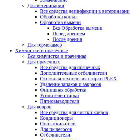
Для ветеринарии
Все средства дезинфекции в ветеринарии
Обработка копыт
Обработка вымени
Вся Обработка вымени
Перед доением
После доения
Для термокамер
Химчистки и прачечные
Вся химчистка и прачечная
Для прачечных
Все средства для прачечных
Дополнительные отбеливатели
Основная технология стирки PLEX
Удаление запахов и закрасов
Финишная обработка
Усилители стирки
Пятновыводители
Для ковров
Все средства для чистки ковров
Кондиционеры
Ополаскиватели
Для пылесосов
Отбеливатели