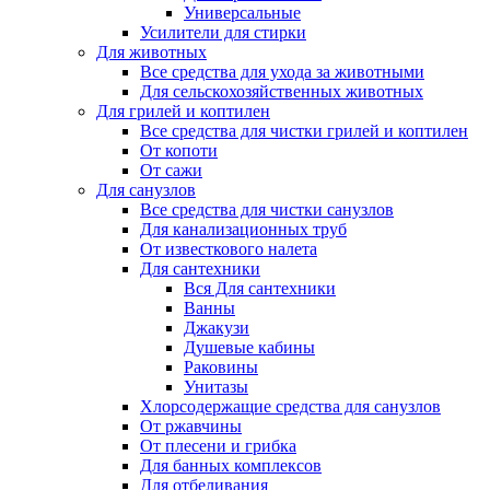
Универсальные
Усилители для стирки
Для животных
Все средства для ухода за животными
Для сельскохозяйственных животных
Для грилей и коптилен
Все средства для чистки грилей и коптилен
От копоти
От сажи
Для санузлов
Все средства для чистки санузлов
Для канализационных труб
От известкового налета
Для сантехники
Вся Для сантехники
Ванны
Джакузи
Душевые кабины
Раковины
Унитазы
Хлорсодержащие средства для санузлов
От ржавчины
От плесени и грибка
Для банных комплексов
Для отбеливания