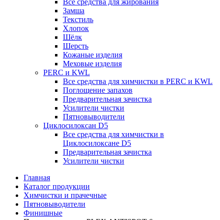
Все средства для жирования
Замша
Текстиль
Хлопок
Шёлк
Шерсть
Кожаные изделия
Меховые изделия
PERC и KWL
Все средства для химчистки в PERC и KWL
Поглощение запахов
Предварительная зачистка
Усилители чистки
Пятновыводители
Циклосилоксан D5
Все средства для химчистки в
Циклосилоксане D5
Предварительная зачистка
Усилители чистки
Главная
Каталог продукции
Химчистки и прачечные
Пятновыводители
Финишные