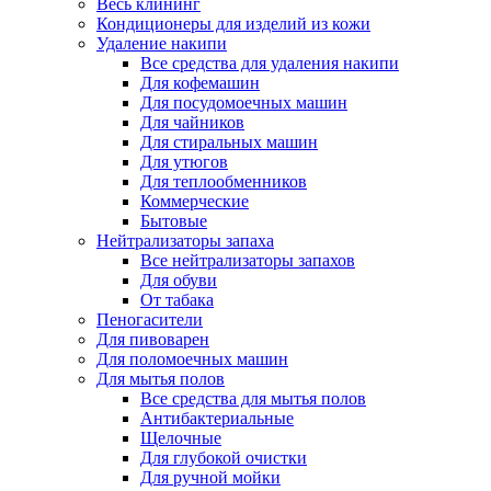
Весь клининг
Кондиционеры для изделий из кожи
Удаление накипи
Все средства для удаления накипи
Для кофемашин
Для посудомоечных машин
Для чайников
Для стиральных машин
Для утюгов
Для теплообменников
Коммерческие
Бытовые
Нейтрализаторы запаха
Все нейтрализаторы запахов
Для обуви
От табака
Пеногасители
Для пивоварен
Для поломоечных машин
Для мытья полов
Все средства для мытья полов
Антибактериальные
Щелочные
Для глубокой очистки
Для ручной мойки