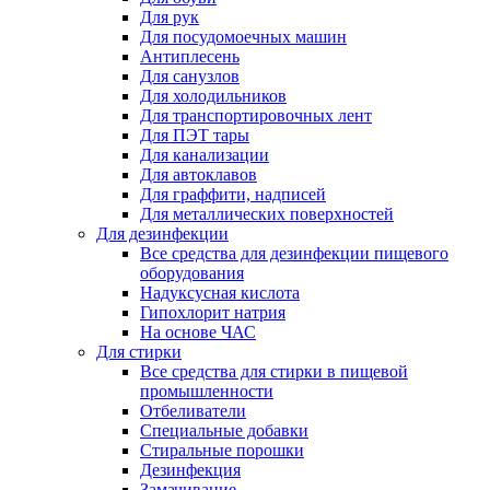
Для рук
Для посудомоечных машин
Антиплесень
Для санузлов
Для холодильников
Для транспортировочных лент
Для ПЭТ тары
Для канализации
Для автоклавов
Для граффити, надписей
Для металлических поверхностей
Для дезинфекции
Все средства для дезинфекции пищевого
оборудования
Надуксусная кислота
Гипохлорит натрия
На основе ЧАС
Для стирки
Все средства для стирки в пищевой
промышленности
Отбеливатели
Специальные добавки
Стиральные порошки
Дезинфекция
Замачивание