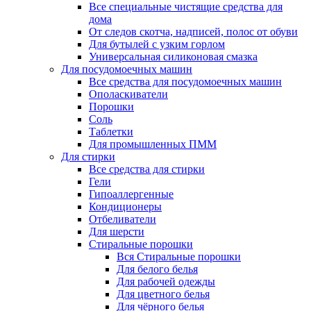
Все специальные чистящие средства для
дома
От следов скотча, надписей, полос от обуви
Для бутылей с узким горлом
Универсальная силиконовая смазка
Для посудомоечных машин
Все средства для посудомоечных машин
Ополаскиватели
Порошки
Соль
Таблетки
Для промышленных ПММ
Для стирки
Все средства для стирки
Гели
Гипоаллергенные
Кондиционеры
Отбеливатели
Для шерсти
Стиральные порошки
Вся Стиральные порошки
Для белого белья
Для рабочей одежды
Для цветного белья
Для чёрного белья