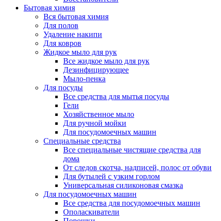
Бытовая химия
Вся бытовая химия
Для полов
Удаление накипи
Для ковров
Жидкое мыло для рук
Все жидкое мыло для рук
Дезинфицирующее
Мыло-пенка
Для посуды
Все средства для мытья посуды
Гели
Хозяйственное мыло
Для ручной мойки
Для посудомоечных машин
Специальные средства
Все специальные чистящие средства для
дома
От следов скотча, надписей, полос от обуви
Для бутылей с узким горлом
Универсальная силиконовая смазка
Для посудомоечных машин
Все средства для посудомоечных машин
Ополаскиватели
Порошки