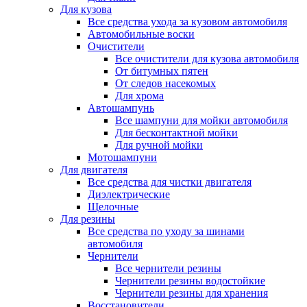
Для кузова
Все средства ухода за кузовом автомобиля
Автомобильные воски
Очистители
Все очистители для кузова автомобиля
От битумных пятен
От следов насекомых
Для хрома
Автошампунь
Все шампуни для мойки автомобиля
Для бесконтактной мойки
Для ручной мойки
Мотошампуни
Для двигателя
Все средства для чистки двигателя
Диэлектрические
Щелочные
Для резины
Все средства по уходу за шинами
автомобиля
Чернители
Все чернители резины
Чернители резины водостойкие
Чернители резины для хранения
Восстановители