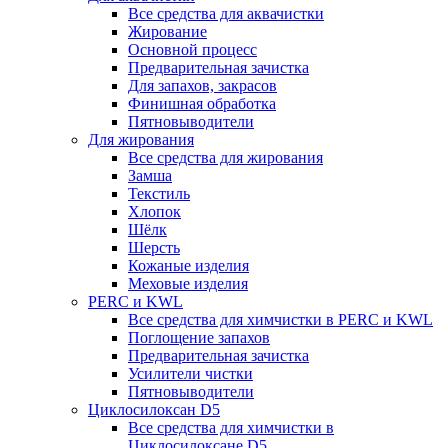
Все средства для аквачистки
Жирование
Основной процесс
Предварительная зачистка
Для запахов, закрасов
Финишная обработка
Пятновыводители
Для жирования
Все средства для жирования
Замша
Текстиль
Хлопок
Шёлк
Шерсть
Кожаные изделия
Меховые изделия
PERC и KWL
Все средства для химчистки в PERC и KWL
Поглощение запахов
Предварительная зачистка
Усилители чистки
Пятновыводители
Циклосилоксан D5
Все средства для химчистки в
Циклосилоксане D5