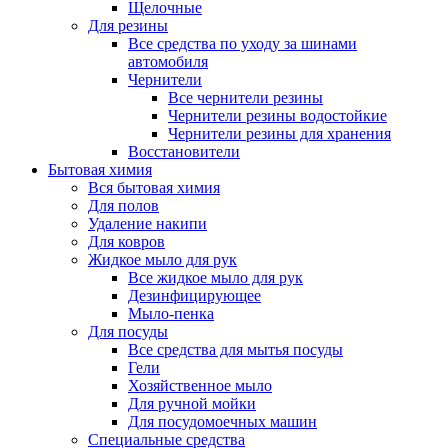
Щелочные
Для резины
Все средства по уходу за шинами
автомобиля
Чернители
Все чернители резины
Чернители резины водостойкие
Чернители резины для хранения
Восстановители
Бытовая химия
Вся бытовая химия
Для полов
Удаление накипи
Для ковров
Жидкое мыло для рук
Все жидкое мыло для рук
Дезинфицирующее
Мыло-пенка
Для посуды
Все средства для мытья посуды
Гели
Хозяйственное мыло
Для ручной мойки
Для посудомоечных машин
Специальные средства