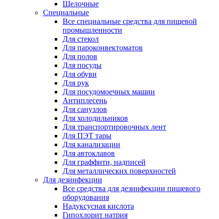
Щелочные
Специальные
Все специальные средства для пищевой
промышленности
Для стекол
Для пароконвектоматов
Для полов
Для посуды
Для обуви
Для рук
Для посудомоечных машин
Антиплесень
Для санузлов
Для холодильников
Для транспортировочных лент
Для ПЭТ тары
Для канализации
Для автоклавов
Для граффити, надписей
Для металлических поверхностей
Для дезинфекции
Все средства для дезинфекции пищевого
оборудования
Надуксусная кислота
Гипохлорит натрия