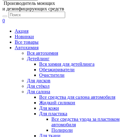
Производитель моющих
и дезинфицирующих средств
0
Акция
Новинки
Все товары
Автохимия
Вся автохимия
Детейлинг
Вся химия для детейлинга
Обезжириватели
Очистители
Для дисков
Для стёкол
Для салона
Все средства для салона автомобиля
Жидкий силикон
Для кожи
Для пластика
Все средства ухода за пластиком
автомобиля
Полироли
Для ткани