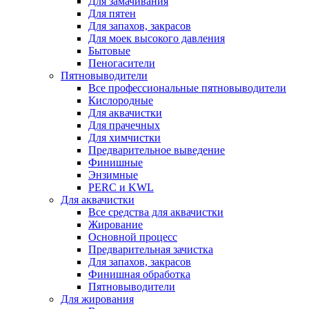
Для замачивания
Для пятен
Для запахов, закрасов
Для моек высокого давления
Бытовые
Пеногасители
Пятновыводители
Все профессиональные пятновыводители
Кислородные
Для аквачистки
Для прачечных
Для химчистки
Предварительное выведение
Финишные
Энзимные
PERC и KWL
Для аквачистки
Все средства для аквачистки
Жирование
Основной процесс
Предварительная зачистка
Для запахов, закрасов
Финишная обработка
Пятновыводители
Для жирования