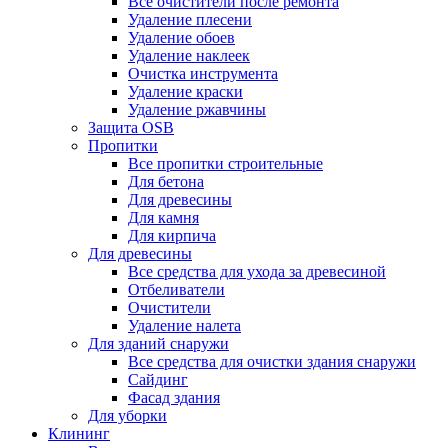
Все очистители после ремонта
Удаление плесени
Удаление обоев
Удаление наклеек
Очистка инструмента
Удаление краски
Удаление ржавчины
Защита OSB
Пропитки
Все пропитки строительные
Для бетона
Для древесины
Для камня
Для кирпича
Для древесины
Все средства для ухода за древесиной
Отбеливатели
Очистители
Удаление налета
Для зданий снаружи
Все средства для очистки здания снаружи
Сайдинг
Фасад здания
Для уборки
Клининг