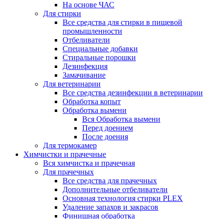
На основе ЧАС
Для стирки
Все средства для стирки в пищевой
промышленности
Отбеливатели
Специальные добавки
Стиральные порошки
Дезинфекция
Замачивание
Для ветеринарии
Все средства дезинфекции в ветеринарии
Обработка копыт
Обработка вымени
Вся Обработка вымени
Перед доением
После доения
Для термокамер
Химчистки и прачечные
Вся химчистка и прачечная
Для прачечных
Все средства для прачечных
Дополнительные отбеливатели
Основная технология стирки PLEX
Удаление запахов и закрасов
Финишная обработка