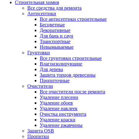
Строительная химия
Все средства для ремонта
Антисептики
Все антисептики строительные
Бесцветные
Декоративные
Для бань и саун
Транспортные
Невымываемые
Грунтовки
Все грунтовки строительные
Влагоизолирующие
Для дерева
Защита торцов древесины
Пропиточные
Очистители
Все очистители после ремонта
Удаление плесени
Удаление обоев
Удаление наклеек
Очистка инструмента
Удаление краски
Удаление ржавчины
Защита OSB
Пропитки