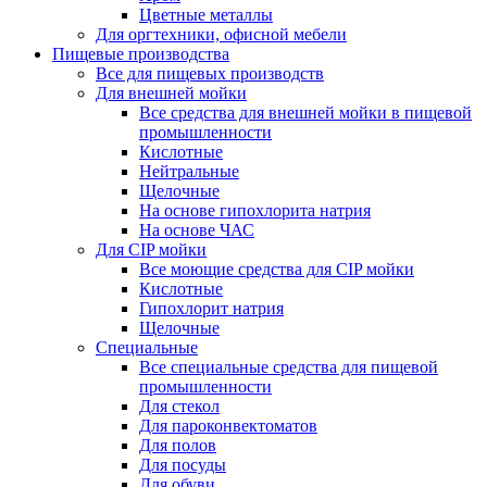
Цветные металлы
Для оргтехники, офисной мебели
Пищевые производства
Все для пищевых производств
Для внешней мойки
Все средства для внешней мойки в пищевой
промышленности
Кислотные
Нейтральные
Щелочные
На основе гипохлорита натрия
На основе ЧАС
Для CIP мойки
Все моющие средства для CIP мойки
Кислотные
Гипохлорит натрия
Щелочные
Специальные
Все специальные средства для пищевой
промышленности
Для стекол
Для пароконвектоматов
Для полов
Для посуды
Для обуви