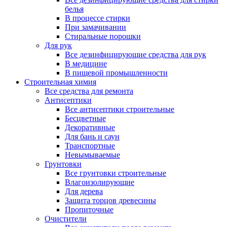
белья
В процессе стирки
При замачивании
Стиральные порошки
Для рук
Все дезинфицирующие средства для рук
В медицине
В пищевой промышленности
Строительная химия
Все средства для ремонта
Антисептики
Все антисептики строительные
Бесцветные
Декоративные
Для бань и саун
Транспортные
Невымываемые
Грунтовки
Все грунтовки строительные
Влагоизолирующие
Для дерева
Защита торцов древесины
Пропиточные
Очистители