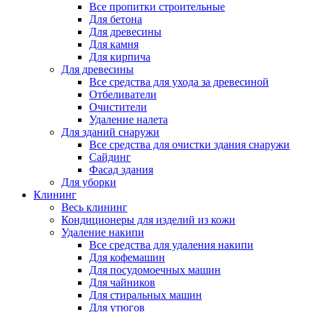
Все пропитки строительные
Для бетона
Для древесины
Для камня
Для кирпича
Для древесины
Все средства для ухода за древесиной
Отбеливатели
Очистители
Удаление налета
Для зданий снаружи
Все средства для очистки здания снаружи
Сайдинг
Фасад здания
Для уборки
Клининг
Весь клининг
Кондиционеры для изделий из кожи
Удаление накипи
Все средства для удаления накипи
Для кофемашин
Для посудомоечных машин
Для чайников
Для стиральных машин
Для утюгов