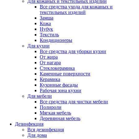
Для кожаных и текстильных изделий
Все средства ухода для кожаных и
текстильных изделий
Замша
Кожа
Нубук
Текстиль
Кондиционеры
Для кухни
Все средства для уборки кухни
От жира
От нагара
Стеклокерамика
Каменные поверхности
Керамика
Кухонные фасады
Рабочая зона кухни
Для мебели
Все средства для чистки мебели
Полироли
Мягкая мебель
Деревянная мебель
Дезинфекция
Вся дезинфекция
Для дома