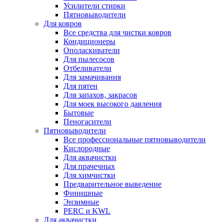
Усилители стирки
Пятновыводители
Для ковров
Все средства для чистки ковров
Кондиционеры
Ополаскиватели
Для пылесосов
Отбеливатели
Для замачивания
Для пятен
Для запахов, закрасов
Для моек высокого давления
Бытовые
Пеногасители
Пятновыводители
Все профессиональные пятновыводители
Кислородные
Для аквачистки
Для прачечных
Для химчистки
Предварительное выведение
Финишные
Энзимные
PERC и KWL
Для аквачистки