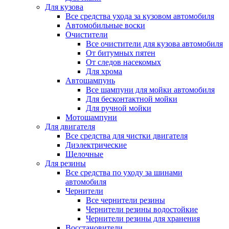
Для кузова
Все средства ухода за кузовом автомобиля
Автомобильные воски
Очистители
Все очистители для кузова автомобиля
От битумных пятен
От следов насекомых
Для хрома
Автошампунь
Все шампуни для мойки автомобиля
Для бесконтактной мойки
Для ручной мойки
Мотошампуни
Для двигателя
Все средства для чистки двигателя
Диэлектрические
Щелочные
Для резины
Все средства по уходу за шинами
автомобиля
Чернители
Все чернители резины
Чернители резины водостойкие
Чернители резины для хранения
Восстановители