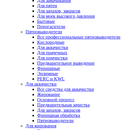
Для замачивания
Для пятен
Для запахов, закрасов
Для моек высокого давления
Бытовые
Пеногасители
Пятновыводители
Все профессиональные пятновыводители
Кислородные
Для аквачистки
Для прачечных
Для химчистки
Предварительное выведение
Финишные
Энзимные
PERC и KWL
Для аквачистки
Все средства для аквачистки
Жирование
Основной процесс
Предварительная зачистка
Для запахов, закрасов
Финишная обработка
Пятновыводители
Для жирования