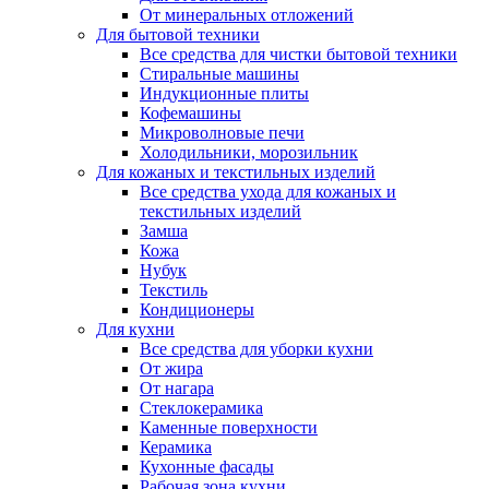
От минеральных отложений
Для бытовой техники
Все средства для чистки бытовой техники
Стиральные машины
Индукционные плиты
Кофемашины
Микроволновые печи
Холодильники, морозильник
Для кожаных и текстильных изделий
Все средства ухода для кожаных и
текстильных изделий
Замша
Кожа
Нубук
Текстиль
Кондиционеры
Для кухни
Все средства для уборки кухни
От жира
От нагара
Стеклокерамика
Каменные поверхности
Керамика
Кухонные фасады
Рабочая зона кухни