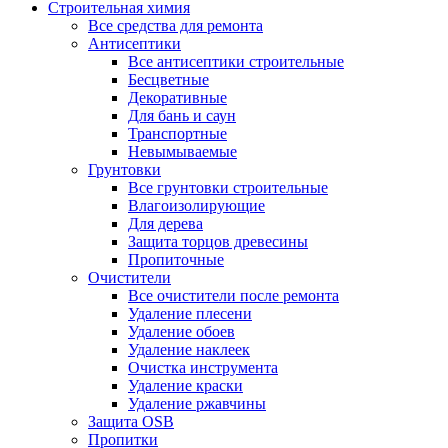
Строительная химия
Все средства для ремонта
Антисептики
Все антисептики строительные
Бесцветные
Декоративные
Для бань и саун
Транспортные
Невымываемые
Грунтовки
Все грунтовки строительные
Влагоизолирующие
Для дерева
Защита торцов древесины
Пропиточные
Очистители
Все очистители после ремонта
Удаление плесени
Удаление обоев
Удаление наклеек
Очистка инструмента
Удаление краски
Удаление ржавчины
Защита OSB
Пропитки