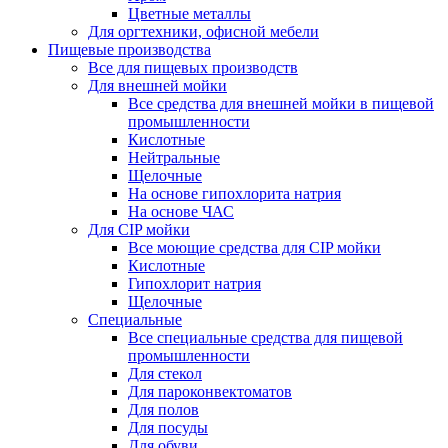
Цветные металлы
Для оргтехники, офисной мебели
Пищевые производства
Все для пищевых производств
Для внешней мойки
Все средства для внешней мойки в пищевой
промышленности
Кислотные
Нейтральные
Щелочные
На основе гипохлорита натрия
На основе ЧАС
Для CIP мойки
Все моющие средства для CIP мойки
Кислотные
Гипохлорит натрия
Щелочные
Специальные
Все специальные средства для пищевой
промышленности
Для стекол
Для пароконвектоматов
Для полов
Для посуды
Для обуви