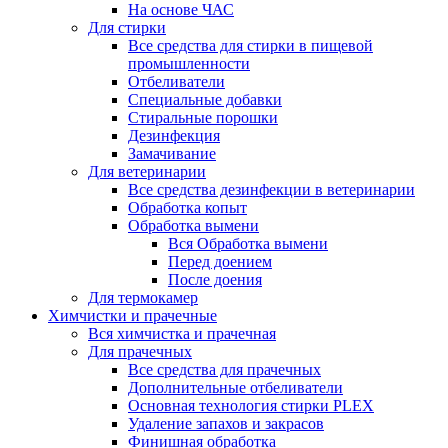
На основе ЧАС
Для стирки
Все средства для стирки в пищевой
промышленности
Отбеливатели
Специальные добавки
Стиральные порошки
Дезинфекция
Замачивание
Для ветеринарии
Все средства дезинфекции в ветеринарии
Обработка копыт
Обработка вымени
Вся Обработка вымени
Перед доением
После доения
Для термокамер
Химчистки и прачечные
Вся химчистка и прачечная
Для прачечных
Все средства для прачечных
Дополнительные отбеливатели
Основная технология стирки PLEX
Удаление запахов и закрасов
Финишная обработка