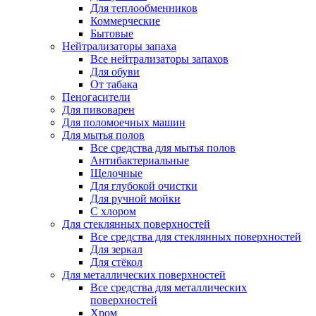
Для теплообменников
Коммерческие
Бытовые
Нейтрализаторы запаха
Все нейтрализаторы запахов
Для обуви
От табака
Пеногасители
Для пивоварен
Для поломоечных машин
Для мытья полов
Все средства для мытья полов
Антибактериальные
Щелочные
Для глубокой очистки
Для ручной мойки
С хлором
Для стеклянных поверхностей
Все средства для стеклянных поверхностей
Для зеркал
Для стёкол
Для металлических поверхностей
Все средства для металлических
поверхностей
Хром