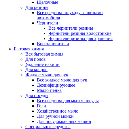
Щелочные
Для резины
Все средства по уходу за шинами
автомобиля
Чернители
Все чернители резины
Чернители резины водостойкие
Чернители резины для хранения
Восстановители
Бытовая химия
Вся бытовая химия
Для полов
Удаление накипи
Для ковров
Жидкое мыло для рук
Все жидкое мыло для рук
Дезинфицирующее
Мыло-пенка
Для посуды
Все средства для мытья посуды
Гели
Хозяйственное мыло
Для ручной мойки
Для посудомоечных машин
Специальные средства