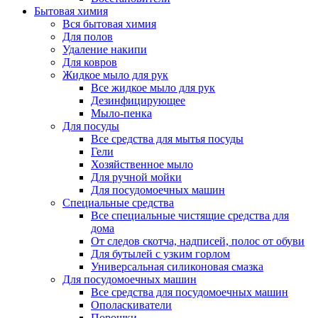
Бытовая химия
Вся бытовая химия
Для полов
Удаление накипи
Для ковров
Жидкое мыло для рук
Все жидкое мыло для рук
Дезинфицирующее
Мыло-пенка
Для посуды
Все средства для мытья посуды
Гели
Хозяйственное мыло
Для ручной мойки
Для посудомоечных машин
Специальные средства
Все специальные чистящие средства для
дома
От следов скотча, надписей, полос от обуви
Для бутылей с узким горлом
Универсальная силиконовая смазка
Для посудомоечных машин
Все средства для посудомоечных машин
Ополаскиватели
Порошки