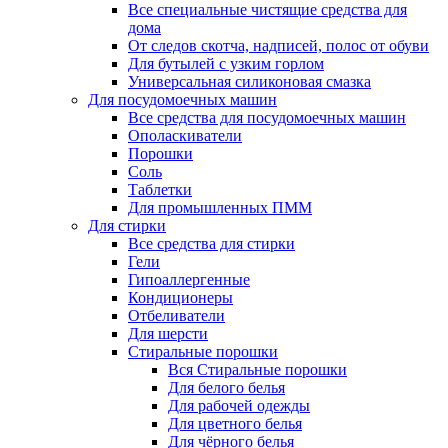
Все специальные чистящие средства для
дома
От следов скотча, надписей, полос от обуви
Для бутылей с узким горлом
Универсальная силиконовая смазка
Для посудомоечных машин
Все средства для посудомоечных машин
Ополаскиватели
Порошки
Соль
Таблетки
Для промышленных ПММ
Для стирки
Все средства для стирки
Гели
Гипоаллергенные
Кондиционеры
Отбеливатели
Для шерсти
Стиральные порошки
Вся Стиральные порошки
Для белого белья
Для рабочей одежды
Для цветного белья
Для чёрного белья