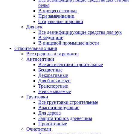
белья
В процессе стирки
При замачивании
Стиральные порошки
Для рук
Все дезинфицирующие средства для рук
В медицине
В пищевой промышленности
Строительная химия
Все средства для ремонта
Антисептики
Все антисептики строительные
Бесцветные
Декоративные
Для бань и саун
Транспортные
Невымываемые
Грунтовки
Все грунтовки строительные
Влагоизолирующие
Для дерева
Защита торцов древесины
Пропиточные
Очистители