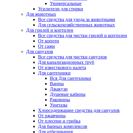
Универсальные
Усилители для стирки
Для животных
Все средства для ухода за животными
Для сельскохозяйственных животных
Для грилей и коптилен
Все средства для чистки грилей и коптилен
От копоти
От сажи
Для санузлов
Все средства для чистки санузлов
Для канализационных труб
От известкового налета
Для сантехники
Вся Для сантехники
Ванны
Джакузи
Душевые кабины
Раковины
Унитазы
Хлорсодержащие средства для санузлов
От ржавчины
От плесени и грибка
Для банных комплексов
Для отбеливания