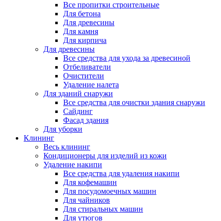
Все пропитки строительные
Для бетона
Для древесины
Для камня
Для кирпича
Для древесины
Все средства для ухода за древесиной
Отбеливатели
Очистители
Удаление налета
Для зданий снаружи
Все средства для очистки здания снаружи
Сайдинг
Фасад здания
Для уборки
Клининг
Весь клининг
Кондиционеры для изделий из кожи
Удаление накипи
Все средства для удаления накипи
Для кофемашин
Для посудомоечных машин
Для чайников
Для стиральных машин
Для утюгов