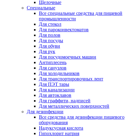
Щелочные
Специальные
Все специальные средства для пищевой
промышленности
Для стекол
Для пароконвектоматов
Для полов
Для посуды
Для обуви
Для рук
Для посудомоечных машин
Антиплесень
Для санузлов
Для холодильников
Для транспортировочных лент
Для ПЭТ тары
Для канализации
Для автоклавов
Для граффити, надписей
Для металлических поверхностей
Для дезинфекции
Все средства для дезинфекции пищевого
оборудования
Надуксусная кислота
Гипохлорит натрия