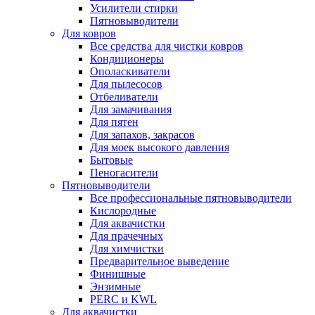
Усилители стирки
Пятновыводители
Для ковров
Все средства для чистки ковров
Кондиционеры
Ополаскиватели
Для пылесосов
Отбеливатели
Для замачивания
Для пятен
Для запахов, закрасов
Для моек высокого давления
Бытовые
Пеногасители
Пятновыводители
Все профессиональные пятновыводители
Кислородные
Для аквачистки
Для прачечных
Для химчистки
Предварительное выведение
Финишные
Энзимные
PERC и KWL
Для аквачистки