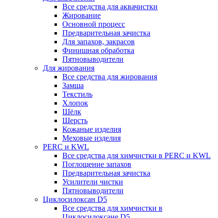
Все средства для аквачистки
Жирование
Основной процесс
Предварительная зачистка
Для запахов, закрасов
Финишная обработка
Пятновыводители
Для жирования
Все средства для жирования
Замша
Текстиль
Хлопок
Шёлк
Шерсть
Кожаные изделия
Меховые изделия
PERC и KWL
Все средства для химчистки в PERC и KWL
Поглощение запахов
Предварительная зачистка
Усилители чистки
Пятновыводители
Циклосилоксан D5
Все средства для химчистки в
Циклосилоксане D5