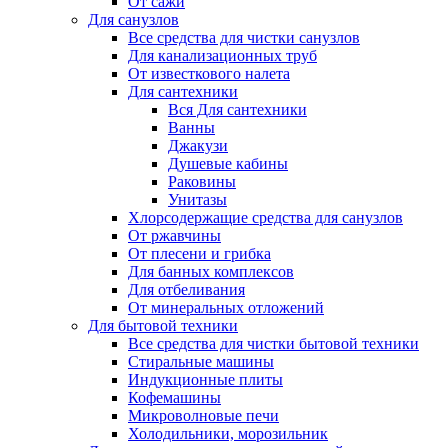
От сажи
Для санузлов
Все средства для чистки санузлов
Для канализационных труб
От известкового налета
Для сантехники
Вся Для сантехники
Ванны
Джакузи
Душевые кабины
Раковины
Унитазы
Хлорсодержащие средства для санузлов
От ржавчины
От плесени и грибка
Для банных комплексов
Для отбеливания
От минеральных отложений
Для бытовой техники
Все средства для чистки бытовой техники
Стиральные машины
Индукционные плиты
Кофемашины
Микроволновые печи
Холодильники, морозильник