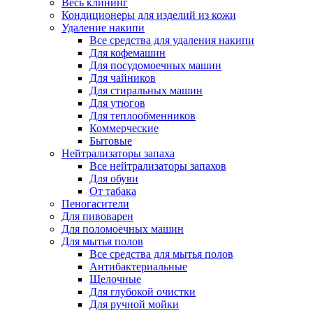
Весь клининг
Кондиционеры для изделий из кожи
Удаление накипи
Все средства для удаления накипи
Для кофемашин
Для посудомоечных машин
Для чайников
Для стиральных машин
Для утюгов
Для теплообменников
Коммерческие
Бытовые
Нейтрализаторы запаха
Все нейтрализаторы запахов
Для обуви
От табака
Пеногасители
Для пивоварен
Для поломоечных машин
Для мытья полов
Все средства для мытья полов
Антибактериальные
Щелочные
Для глубокой очистки
Для ручной мойки