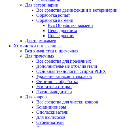
Для ветеринарии
Все средства дезинфекции в ветеринарии
Обработка копыт
Обработка вымени
Вся Обработка вымени
Перед доением
После доения
Для термокамер
Химчистки и прачечные
Вся химчистка и прачечная
Для прачечных
Все средства для прачечных
Дополнительные отбеливатели
Основная технология стирки PLEX
Удаление запахов и закрасов
Финишная обработка
Усилители стирки
Пятновыводители
Для ковров
Все средства для чистки ковров
Кондиционеры
Ополаскиватели
Для пылесосов
Отбеливатели