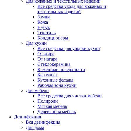
Для кожаных и текстильных изделий
Все средства ухода для кожаных и
текстильных изделий
Замша
Кожа
Нубук
Текстиль
Кондиционеры
Для кухни
Все средства для уборки кухни
От жира
От нагара
Стеклокерамика
Каменные поверхности
Керамика
Кухонные фасады
Рабочая зона кухни
Для мебели
Все средства для чистки мебели
Полироли
Мягкая мебель
Деревянная мебель
Дезинфекция
Вся дезинфекция
Для дома