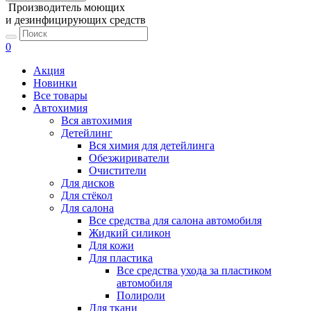
Производитель моющих
и дезинфицирующих средств
0
Акция
Новинки
Все товары
Автохимия
Вся автохимия
Детейлинг
Вся химия для детейлинга
Обезжириватели
Очистители
Для дисков
Для стёкол
Для салона
Все средства для салона автомобиля
Жидкий силикон
Для кожи
Для пластика
Все средства ухода за пластиком
автомобиля
Полироли
Для ткани