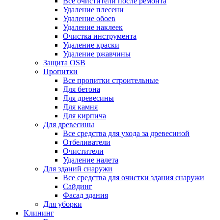
Все очистители после ремонта
Удаление плесени
Удаление обоев
Удаление наклеек
Очистка инструмента
Удаление краски
Удаление ржавчины
Защита OSB
Пропитки
Все пропитки строительные
Для бетона
Для древесины
Для камня
Для кирпича
Для древесины
Все средства для ухода за древесиной
Отбеливатели
Очистители
Удаление налета
Для зданий снаружи
Все средства для очистки здания снаружи
Сайдинг
Фасад здания
Для уборки
Клининг