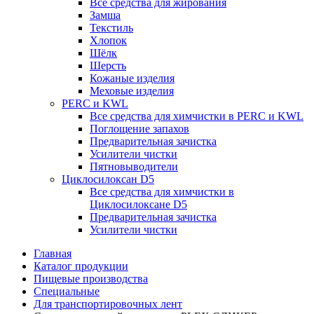
Все средства для жирования
Замша
Текстиль
Хлопок
Шёлк
Шерсть
Кожаные изделия
Меховые изделия
PERC и KWL
Все средства для химчистки в PERC и KWL
Поглощение запахов
Предварительная зачистка
Усилители чистки
Пятновыводители
Циклосилоксан D5
Все средства для химчистки в
Циклосилоксане D5
Предварительная зачистка
Усилители чистки
Главная
Каталог продукции
Пищевые производства
Специальные
Для транспортировочных лент