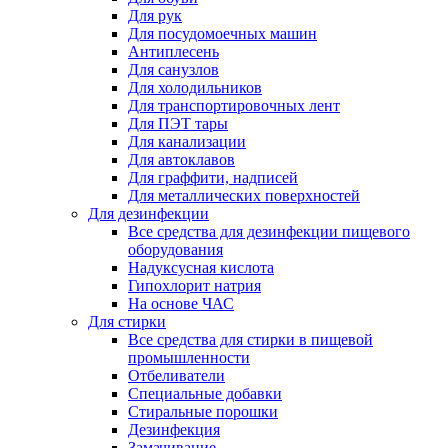
Для рук
Для посудомоечных машин
Антиплесень
Для санузлов
Для холодильников
Для транспортировочных лент
Для ПЭТ тары
Для канализации
Для автоклавов
Для граффити, надписей
Для металлических поверхностей
Для дезинфекции
Все средства для дезинфекции пищевого
оборудования
Надуксусная кислота
Гипохлорит натрия
На основе ЧАС
Для стирки
Все средства для стирки в пищевой
промышленности
Отбеливатели
Специальные добавки
Стиральные порошки
Дезинфекция
Замачивание