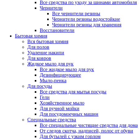
Все средства по уходу за шинами автомобиля
Чернители
Все чернители резины
Чернители резины водостойкие
Чернители резины для хранения
Восстановители
Бытовая химия
Вся бытовая химия
Для полов
Удаление накипи
Для ковров
Жидкое мыло для рук
Все жидкое мыло для рук
Дезинфицирующее
Мыло-пенка
Для посуды
Все средства для мытья посуды
Гели
Хозяйственное мыло
Для ручной мойки
Для посудомоечных машин
Специальные средства
Все специальные чистящие средства для дома
От следов скотча, надписей, полос от обуви
Для бутылей с узким горлом