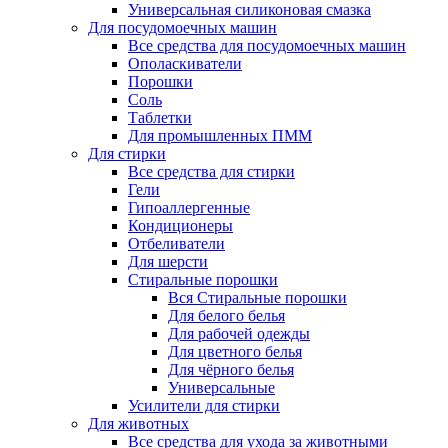
Универсальная силиконовая смазка
Для посудомоечных машин
Все средства для посудомоечных машин
Ополаскиватели
Порошки
Соль
Таблетки
Для промышленных ПММ
Для стирки
Все средства для стирки
Гели
Гипоаллергенные
Кондиционеры
Отбеливатели
Для шерсти
Стиральные порошки
Вся Стиральные порошки
Для белого белья
Для рабочей одежды
Для цветного белья
Для чёрного белья
Универсальные
Усилители для стирки
Для животных
Все средства для ухода за животными