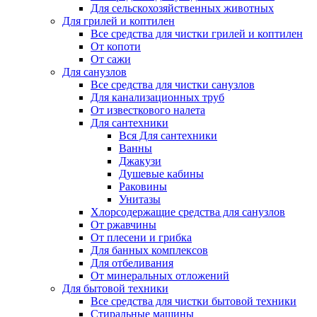
Для сельскохозяйственных животных
Для грилей и коптилен
Все средства для чистки грилей и коптилен
От копоти
От сажи
Для санузлов
Все средства для чистки санузлов
Для канализационных труб
От известкового налета
Для сантехники
Вся Для сантехники
Ванны
Джакузи
Душевые кабины
Раковины
Унитазы
Хлорсодержащие средства для санузлов
От ржавчины
От плесени и грибка
Для банных комплексов
Для отбеливания
От минеральных отложений
Для бытовой техники
Все средства для чистки бытовой техники
Стиральные машины