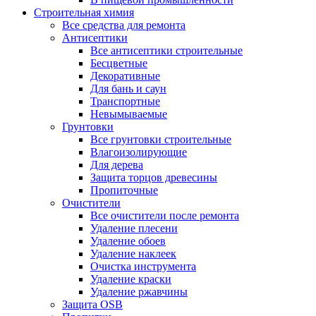
Строительная химия
Все средства для ремонта
Антисептики
Все антисептики строительные
Бесцветные
Декоративные
Для бань и саун
Транспортные
Невымываемые
Грунтовки
Все грунтовки строительные
Влагоизолирующие
Для дерева
Защита торцов древесины
Пропиточные
Очистители
Все очистители после ремонта
Удаление плесени
Удаление обоев
Удаление наклеек
Очистка инструмента
Удаление краски
Удаление ржавчины
Защита OSB