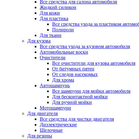
Все средства для салона автомобиля
Жидкий силикон
Для кожи
Для пластика
Все средства ухода за пластиком автомо
Полироли
Для ткани
Для кузова
Все средства ухода за кузовом автомобиля
Автомобильные воски
Очистители
Все очистители для кузова автомобиля
От битумных пятен
От следов насекомых
Для хрома
Автошампунь
Все шампуни для мойки автомобиля
Для бесконтактной мойки
Для ручной мойки
Мотошампуни
Для двигателя
Все средства для чистки двигателя
Диэлектрические
Щелочные
Для резины