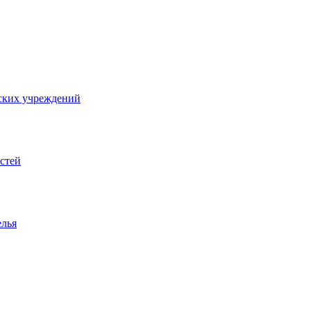
ских учреждений
стей
елья