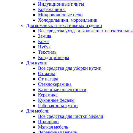
Индукционные плиты
Кофемашины
Микроволновые печи
Холодильники, морозильник
Для кожаных и текстильных изделий
Все средства ухода для кожаных и текстильн
Замша
Кожа
Нубук
Текстиль
Кондиционеры
Для кухни
Все средства для уборки кухни
От жира
От нагара
Стеклокерамика
Каменные поверхности
Керамика
Кухонные фасады
Рабочая зона кухни
Для мебели
Все средства для чистки мебели
Полироли
Мягкая мебель
Деревянная мебель