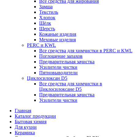
Все средства для жирования
Замша
Текстиль
Хлопок
Шёлк
Шерсть
Кожаные изделия
Меховые изделия
PERC и KWL
Все средства для химчистки в PERC и KWL
Поглощение запахов
Предварительная зачистка
Усилители чистки
Пятновыводители
Циклосилоксан D5
Все средства для химчистки в
Циклосилоксане D5
Предварительная зачистка
Усилители чистки
Главная
Каталог продукции
Бытовая химия
Для кухни
Керамика