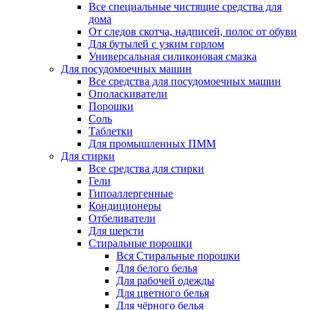
Все специальные чистящие средства для
дома
От следов скотча, надписей, полос от обуви
Для бутылей с узким горлом
Универсальная силиконовая смазка
Для посудомоечных машин
Все средства для посудомоечных машин
Ополаскиватели
Порошки
Соль
Таблетки
Для промышленных ПММ
Для стирки
Все средства для стирки
Гели
Гипоаллергенные
Кондиционеры
Отбеливатели
Для шерсти
Стиральные порошки
Вся Стиральные порошки
Для белого белья
Для рабочей одежды
Для цветного белья
Для чёрного белья