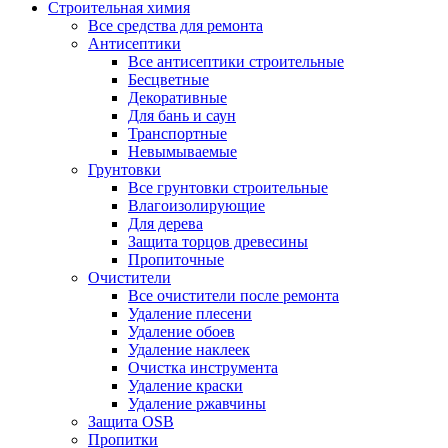
Строительная химия
Все средства для ремонта
Антисептики
Все антисептики строительные
Бесцветные
Декоративные
Для бань и саун
Транспортные
Невымываемые
Грунтовки
Все грунтовки строительные
Влагоизолирующие
Для дерева
Защита торцов древесины
Пропиточные
Очистители
Все очистители после ремонта
Удаление плесени
Удаление обоев
Удаление наклеек
Очистка инструмента
Удаление краски
Удаление ржавчины
Защита OSB
Пропитки