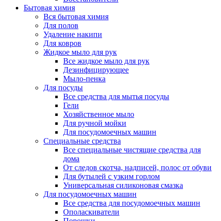
Бытовая химия
Вся бытовая химия
Для полов
Удаление накипи
Для ковров
Жидкое мыло для рук
Все жидкое мыло для рук
Дезинфицирующее
Мыло-пенка
Для посуды
Все средства для мытья посуды
Гели
Хозяйственное мыло
Для ручной мойки
Для посудомоечных машин
Специальные средства
Все специальные чистящие средства для
дома
От следов скотча, надписей, полос от обуви
Для бутылей с узким горлом
Универсальная силиконовая смазка
Для посудомоечных машин
Все средства для посудомоечных машин
Ополаскиватели
Порошки