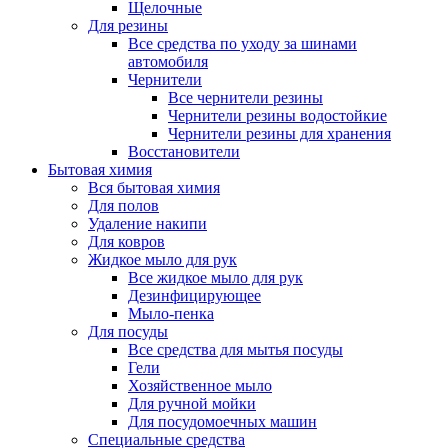
Щелочные
Для резины
Все средства по уходу за шинами
автомобиля
Чернители
Все чернители резины
Чернители резины водостойкие
Чернители резины для хранения
Восстановители
Бытовая химия
Вся бытовая химия
Для полов
Удаление накипи
Для ковров
Жидкое мыло для рук
Все жидкое мыло для рук
Дезинфицирующее
Мыло-пенка
Для посуды
Все средства для мытья посуды
Гели
Хозяйственное мыло
Для ручной мойки
Для посудомоечных машин
Специальные средства