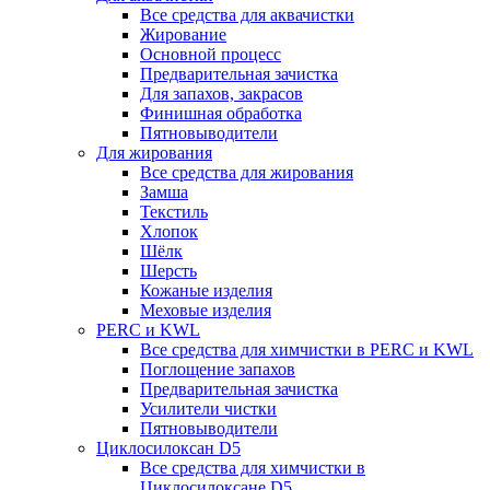
Все средства для аквачистки
Жирование
Основной процесс
Предварительная зачистка
Для запахов, закрасов
Финишная обработка
Пятновыводители
Для жирования
Все средства для жирования
Замша
Текстиль
Хлопок
Шёлк
Шерсть
Кожаные изделия
Меховые изделия
PERC и KWL
Все средства для химчистки в PERC и KWL
Поглощение запахов
Предварительная зачистка
Усилители чистки
Пятновыводители
Циклосилоксан D5
Все средства для химчистки в
Циклосилоксане D5