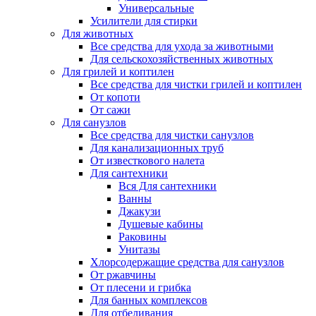
Универсальные
Усилители для стирки
Для животных
Все средства для ухода за животными
Для сельскохозяйственных животных
Для грилей и коптилен
Все средства для чистки грилей и коптилен
От копоти
От сажи
Для санузлов
Все средства для чистки санузлов
Для канализационных труб
От известкового налета
Для сантехники
Вся Для сантехники
Ванны
Джакузи
Душевые кабины
Раковины
Унитазы
Хлорсодержащие средства для санузлов
От ржавчины
От плесени и грибка
Для банных комплексов
Для отбеливания