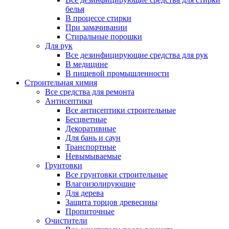
белья
В процессе стирки
При замачивании
Стиральные порошки
Для рук
Все дезинфицирующие средства для рук
В медицине
В пищевой промышленности
Строительная химия
Все средства для ремонта
Антисептики
Все антисептики строительные
Бесцветные
Декоративные
Для бань и саун
Транспортные
Невымываемые
Грунтовки
Все грунтовки строительные
Влагоизолирующие
Для дерева
Защита торцов древесины
Пропиточные
Очистители