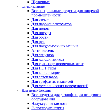
Щелочные
Специальные
Все специальные средства для пищевой
промышленности
Для стекол
Для пароконвектоматов
Для полов
Для посуды
Для обуви
Для рук
Для посудомоечных машин
Антиплесень
Для санузлов
Для холодильников
Для транспортировочных лент
Для ПЭТ тары
Для канализации
Для автоклавов
Для граффити, надписей
Для металлических поверхностей
Для дезинфекции
Все средства для дезинфекции пищевого
оборудования
Надуксусная кислота
Гипохлорит натрия