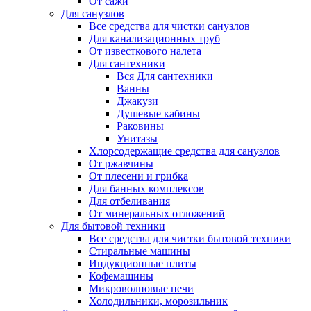
От сажи
Для санузлов
Все средства для чистки санузлов
Для канализационных труб
От известкового налета
Для сантехники
Вся Для сантехники
Ванны
Джакузи
Душевые кабины
Раковины
Унитазы
Хлорсодержащие средства для санузлов
От ржавчины
От плесени и грибка
Для банных комплексов
Для отбеливания
От минеральных отложений
Для бытовой техники
Все средства для чистки бытовой техники
Стиральные машины
Индукционные плиты
Кофемашины
Микроволновые печи
Холодильники, морозильник