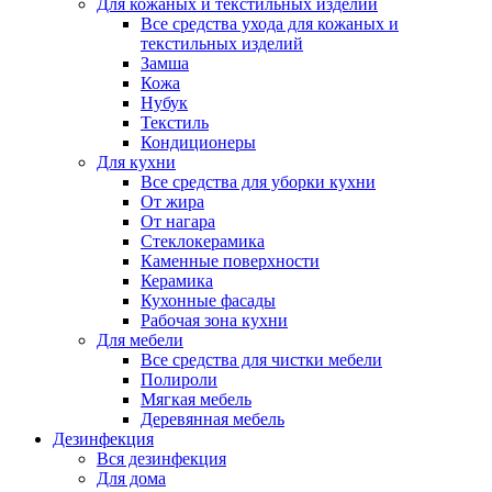
Для кожаных и текстильных изделий
Все средства ухода для кожаных и
текстильных изделий
Замша
Кожа
Нубук
Текстиль
Кондиционеры
Для кухни
Все средства для уборки кухни
От жира
От нагара
Стеклокерамика
Каменные поверхности
Керамика
Кухонные фасады
Рабочая зона кухни
Для мебели
Все средства для чистки мебели
Полироли
Мягкая мебель
Деревянная мебель
Дезинфекция
Вся дезинфекция
Для дома