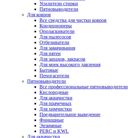
Усилители стирки
Пятновыводители
Для ковров
Все средства для чистки ковров
Кондиционеры
Ополаскиватели
Для пылесосов
Отбеливатели
Для замачивания
Для пятен
Для запахов, закрасов
Для моек высокого давления
Бытовые
Пеногасители
Пятновыводители
Все профессиональные пятновыводители
Кислородные
Для аквачистки
Для прачечных
Для химчистки
Предварительное выведение
Финишные
Энзимные
PERC и KWL
Для аквачистки