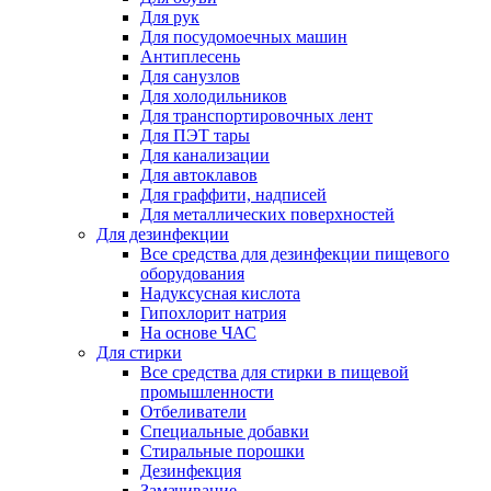
Для рук
Для посудомоечных машин
Антиплесень
Для санузлов
Для холодильников
Для транспортировочных лент
Для ПЭТ тары
Для канализации
Для автоклавов
Для граффити, надписей
Для металлических поверхностей
Для дезинфекции
Все средства для дезинфекции пищевого
оборудования
Надуксусная кислота
Гипохлорит натрия
На основе ЧАС
Для стирки
Все средства для стирки в пищевой
промышленности
Отбеливатели
Специальные добавки
Стиральные порошки
Дезинфекция
Замачивание