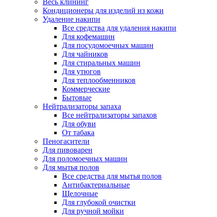
Весь клининг
Кондиционеры для изделий из кожи
Удаление накипи
Все средства для удаления накипи
Для кофемашин
Для посудомоечных машин
Для чайников
Для стиральных машин
Для утюгов
Для теплообменников
Коммерческие
Бытовые
Нейтрализаторы запаха
Все нейтрализаторы запахов
Для обуви
От табака
Пеногасители
Для пивоварен
Для поломоечных машин
Для мытья полов
Все средства для мытья полов
Антибактериальные
Щелочные
Для глубокой очистки
Для ручной мойки