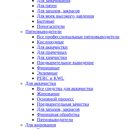
Для замачивания
Для пятен
Для запахов, закрасов
Для моек высокого давления
Бытовые
Пеногасители
Пятновыводители
Все профессиональные пятновыводители
Кислородные
Для аквачистки
Для прачечных
Для химчистки
Предварительное выведение
Финишные
Энзимные
PERC и KWL
Для аквачистки
Все средства для аквачистки
Жирование
Основной процесс
Предварительная зачистка
Для запахов, закрасов
Финишная обработка
Пятновыводители
Для жирования