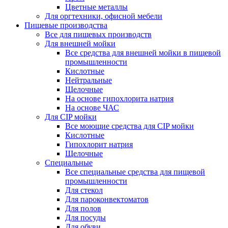
Цветные металлы
Для оргтехники, офисной мебели
Пищевые производства
Все для пищевых производств
Для внешней мойки
Все средства для внешней мойки в пищевой
промышленности
Кислотные
Нейтральные
Щелочные
На основе гипохлорита натрия
На основе ЧАС
Для CIP мойки
Все моющие средства для CIP мойки
Кислотные
Гипохлорит натрия
Щелочные
Специальные
Все специальные средства для пищевой
промышленности
Для стекол
Для пароконвектоматов
Для полов
Для посуды
Для обуви