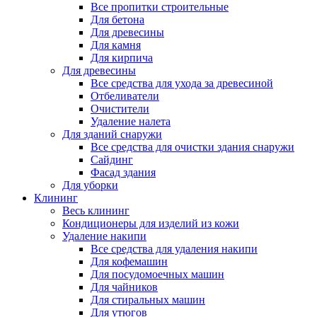
Все пропитки строительные
Для бетона
Для древесины
Для камня
Для кирпича
Для древесины
Все средства для ухода за древесиной
Отбеливатели
Очистители
Удаление налета
Для зданий снаружи
Все средства для очистки здания снаружи
Сайдинг
Фасад здания
Для уборки
Клининг
Весь клининг
Кондиционеры для изделий из кожи
Удаление накипи
Все средства для удаления накипи
Для кофемашин
Для посудомоечных машин
Для чайников
Для стиральных машин
Для утюгов