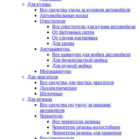
Для кузова
Все средства ухода за кузовом автомобиля
Автомобильные воски
Очистители
Все очистители для кузова автомобиля
От битумных пятен
От следов насекомых
Для хрома
Автошампунь
Все шампуни для мойки автомобиля
Для бесконтактной мойки
Для ручной мойки
Мотошампуни
Для двигателя
Все средства для чистки двигателя
Диэлектрические
Щелочные
Для резины
Все средства по уходу за шинами
автомобиля
Чернители
Все чернители резины
Чернители резины водостойкие
Чернители резины для хранения
Восстановители