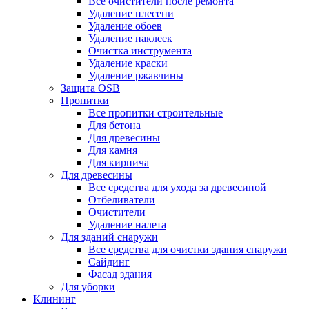
Все очистители после ремонта
Удаление плесени
Удаление обоев
Удаление наклеек
Очистка инструмента
Удаление краски
Удаление ржавчины
Защита OSB
Пропитки
Все пропитки строительные
Для бетона
Для древесины
Для камня
Для кирпича
Для древесины
Все средства для ухода за древесиной
Отбеливатели
Очистители
Удаление налета
Для зданий снаружи
Все средства для очистки здания снаружи
Сайдинг
Фасад здания
Для уборки
Клининг