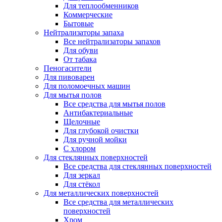
Для теплообменников
Коммерческие
Бытовые
Нейтрализаторы запаха
Все нейтрализаторы запахов
Для обуви
От табака
Пеногасители
Для пивоварен
Для поломоечных машин
Для мытья полов
Все средства для мытья полов
Антибактериальные
Щелочные
Для глубокой очистки
Для ручной мойки
С хлором
Для стеклянных поверхностей
Все средства для стеклянных поверхностей
Для зеркал
Для стёкол
Для металлических поверхностей
Все средства для металлических
поверхностей
Хром