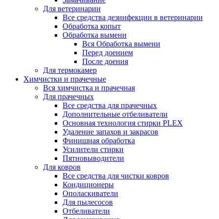
Для ветеринарии
Все средства дезинфекции в ветеринарии
Обработка копыт
Обработка вымени
Вся Обработка вымени
Перед доением
После доения
Для термокамер
Химчистки и прачечные
Вся химчистка и прачечная
Для прачечных
Все средства для прачечных
Дополнительные отбеливатели
Основная технология стирки PLEX
Удаление запахов и закрасов
Финишная обработка
Усилители стирки
Пятновыводители
Для ковров
Все средства для чистки ковров
Кондиционеры
Ополаскиватели
Для пылесосов
Отбеливатели