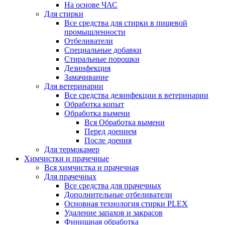
На основе ЧАС
Для стирки
Все средства для стирки в пищевой
промышленности
Отбеливатели
Специальные добавки
Стиральные порошки
Дезинфекция
Замачивание
Для ветеринарии
Все средства дезинфекции в ветеринарии
Обработка копыт
Обработка вымени
Вся Обработка вымени
Перед доением
После доения
Для термокамер
Химчистки и прачечные
Вся химчистка и прачечная
Для прачечных
Все средства для прачечных
Дополнительные отбеливатели
Основная технология стирки PLEX
Удаление запахов и закрасов
Финишная обработка