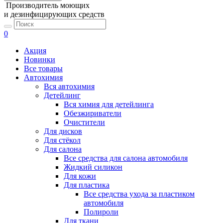
Производитель моющих
и дезинфицирующих средств
0
Акция
Новинки
Все товары
Автохимия
Вся автохимия
Детейлинг
Вся химия для детейлинга
Обезжириватели
Очистители
Для дисков
Для стёкол
Для салона
Все средства для салона автомобиля
Жидкий силикон
Для кожи
Для пластика
Все средства ухода за пластиком
автомобиля
Полироли
Для ткани