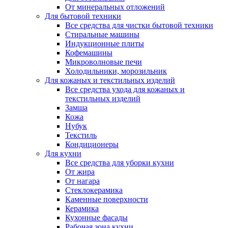
От минеральных отложений
Для бытовой техники
Все средства для чистки бытовой техники
Стиральные машины
Индукционные плиты
Кофемашины
Микроволновые печи
Холодильники, морозильник
Для кожаных и текстильных изделий
Все средства ухода для кожаных и
текстильных изделий
Замша
Кожа
Нубук
Текстиль
Кондиционеры
Для кухни
Все средства для уборки кухни
От жира
От нагара
Стеклокерамика
Каменные поверхности
Керамика
Кухонные фасады
Рабочая зона кухни