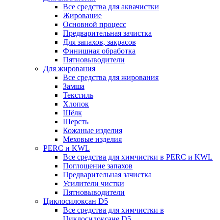
Все средства для аквачистки
Жирование
Основной процесс
Предварительная зачистка
Для запахов, закрасов
Финишная обработка
Пятновыводители
Для жирования
Все средства для жирования
Замша
Текстиль
Хлопок
Шёлк
Шерсть
Кожаные изделия
Меховые изделия
PERC и KWL
Все средства для химчистки в PERC и KWL
Поглощение запахов
Предварительная зачистка
Усилители чистки
Пятновыводители
Циклосилоксан D5
Все средства для химчистки в
Циклосилоксане D5