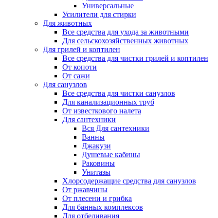
Универсальные
Усилители для стирки
Для животных
Все средства для ухода за животными
Для сельскохозяйственных животных
Для грилей и коптилен
Все средства для чистки грилей и коптилен
От копоти
От сажи
Для санузлов
Все средства для чистки санузлов
Для канализационных труб
От известкового налета
Для сантехники
Вся Для сантехники
Ванны
Джакузи
Душевые кабины
Раковины
Унитазы
Хлорсодержащие средства для санузлов
От ржавчины
От плесени и грибка
Для банных комплексов
Для отбеливания