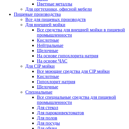
Цветные металлы
Для оргтехники, офисной мебели
Пищевые производства
Все для пищевых производств
Для внешней мойки
Все средства для внешней мойки в пищевой
промышленности
Кислотные
Нейтральные
Щелочные
На основе гипохлорита натрия
На основе ЧАС
Для CIP мойки
Все моющие средства для CIP мойки
Кислотные
Гипохлорит натрия
Щелочные
Специальные
Все специальные средства для пищевой
промышленности
Для стекол
Для пароконвектоматов
Для полов
Для посуды
Для обуви