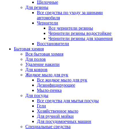
Щелочные
Для резины
Все средства по уходу за шинами
автомобиля
Чернители
Все чернители резины
Чернители резины водостойкие
Чернители резины для хранения
Восстановители
Бытовая химия
Вся бытовая химия
Для полов
Удаление накипи
Для ковров
Жидкое мыло для рук
Все жидкое мыло для рук
Дезинфицирующее
Мыло-пенка
Для посуды
Все средства для мытья посуды
Гели
Хозяйственное мыло
Для ручной мойки
Для посудомоечных машин
Специальные средства