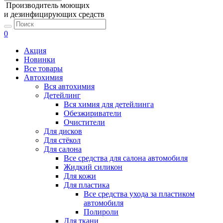
Производитель моющих
и дезинфицирующих средств
0
Акция
Новинки
Все товары
Автохимия
Вся автохимия
Детейлинг
Вся химия для детейлинга
Обезжириватели
Очистители
Для дисков
Для стёкол
Для салона
Все средства для салона автомобиля
Жидкий силикон
Для кожи
Для пластика
Все средства ухода за пластиком
автомобиля
Полироли
Для ткани