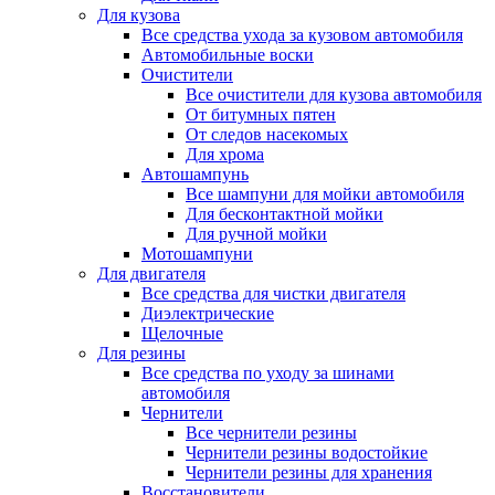
Для кузова
Все средства ухода за кузовом автомобиля
Автомобильные воски
Очистители
Все очистители для кузова автомобиля
От битумных пятен
От следов насекомых
Для хрома
Автошампунь
Все шампуни для мойки автомобиля
Для бесконтактной мойки
Для ручной мойки
Мотошампуни
Для двигателя
Все средства для чистки двигателя
Диэлектрические
Щелочные
Для резины
Все средства по уходу за шинами
автомобиля
Чернители
Все чернители резины
Чернители резины водостойкие
Чернители резины для хранения
Восстановители