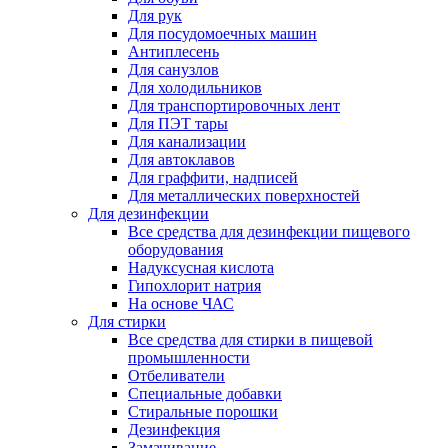
Для рук
Для посудомоечных машин
Антиплесень
Для санузлов
Для холодильников
Для транспортировочных лент
Для ПЭТ тары
Для канализации
Для автоклавов
Для граффити, надписей
Для металлических поверхностей
Для дезинфекции
Все средства для дезинфекции пищевого
оборудования
Надуксусная кислота
Гипохлорит натрия
На основе ЧАС
Для стирки
Все средства для стирки в пищевой
промышленности
Отбеливатели
Специальные добавки
Стиральные порошки
Дезинфекция
Замачивание