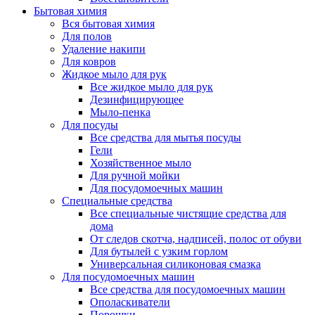
Бытовая химия
Вся бытовая химия
Для полов
Удаление накипи
Для ковров
Жидкое мыло для рук
Все жидкое мыло для рук
Дезинфицирующее
Мыло-пенка
Для посуды
Все средства для мытья посуды
Гели
Хозяйственное мыло
Для ручной мойки
Для посудомоечных машин
Специальные средства
Все специальные чистящие средства для
дома
От следов скотча, надписей, полос от обуви
Для бутылей с узким горлом
Универсальная силиконовая смазка
Для посудомоечных машин
Все средства для посудомоечных машин
Ополаскиватели
Порошки