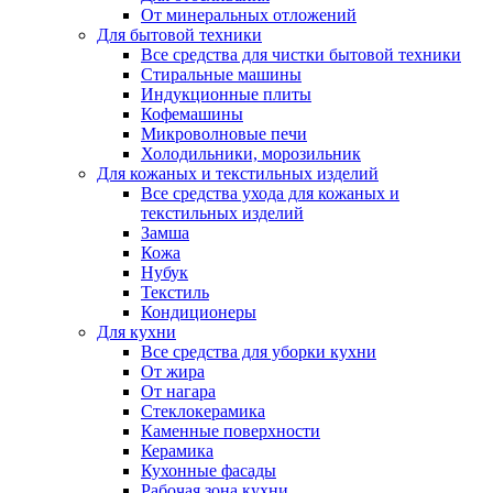
От минеральных отложений
Для бытовой техники
Все средства для чистки бытовой техники
Стиральные машины
Индукционные плиты
Кофемашины
Микроволновые печи
Холодильники, морозильник
Для кожаных и текстильных изделий
Все средства ухода для кожаных и
текстильных изделий
Замша
Кожа
Нубук
Текстиль
Кондиционеры
Для кухни
Все средства для уборки кухни
От жира
От нагара
Стеклокерамика
Каменные поверхности
Керамика
Кухонные фасады
Рабочая зона кухни