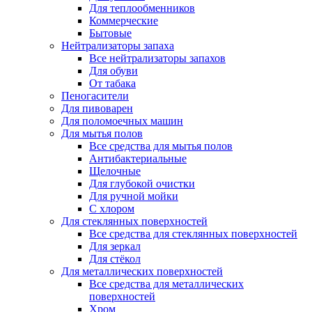
Для теплообменников
Коммерческие
Бытовые
Нейтрализаторы запаха
Все нейтрализаторы запахов
Для обуви
От табака
Пеногасители
Для пивоварен
Для поломоечных машин
Для мытья полов
Все средства для мытья полов
Антибактериальные
Щелочные
Для глубокой очистки
Для ручной мойки
С хлором
Для стеклянных поверхностей
Все средства для стеклянных поверхностей
Для зеркал
Для стёкол
Для металлических поверхностей
Все средства для металлических
поверхностей
Хром