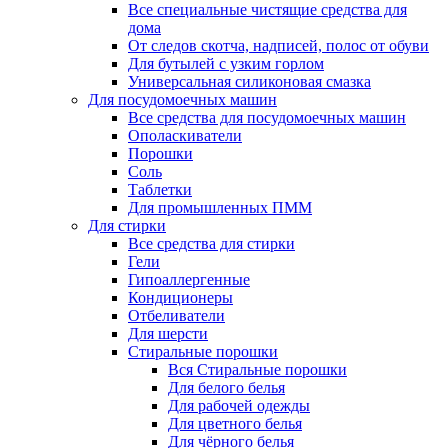
Все специальные чистящие средства для
дома
От следов скотча, надписей, полос от обуви
Для бутылей с узким горлом
Универсальная силиконовая смазка
Для посудомоечных машин
Все средства для посудомоечных машин
Ополаскиватели
Порошки
Соль
Таблетки
Для промышленных ПММ
Для стирки
Все средства для стирки
Гели
Гипоаллергенные
Кондиционеры
Отбеливатели
Для шерсти
Стиральные порошки
Вся Стиральные порошки
Для белого белья
Для рабочей одежды
Для цветного белья
Для чёрного белья