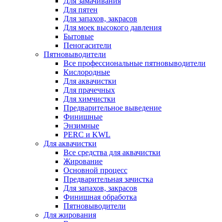
Для замачивания
Для пятен
Для запахов, закрасов
Для моек высокого давления
Бытовые
Пеногасители
Пятновыводители
Все профессиональные пятновыводители
Кислородные
Для аквачистки
Для прачечных
Для химчистки
Предварительное выведение
Финишные
Энзимные
PERC и KWL
Для аквачистки
Все средства для аквачистки
Жирование
Основной процесс
Предварительная зачистка
Для запахов, закрасов
Финишная обработка
Пятновыводители
Для жирования