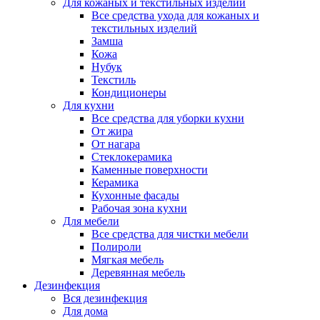
Для кожаных и текстильных изделий
Все средства ухода для кожаных и
текстильных изделий
Замша
Кожа
Нубук
Текстиль
Кондиционеры
Для кухни
Все средства для уборки кухни
От жира
От нагара
Стеклокерамика
Каменные поверхности
Керамика
Кухонные фасады
Рабочая зона кухни
Для мебели
Все средства для чистки мебели
Полироли
Мягкая мебель
Деревянная мебель
Дезинфекция
Вся дезинфекция
Для дома