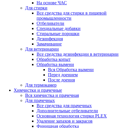
На основе ЧАС
Для стирки
Все средства для стирки в пищевой
промышленности
Отбеливатели
Специальные добавки
Стиральные порошки
Дезинфекция
Замачивание
Для ветеринарии
Все средства дезинфекции в ветеринарии
Обработка копыт
Обработка вымени
Вся Обработка вымени
Перед доением
После доения
Для термокамер
Химчистки и прачечные
Вся химчистка и прачечная
Для прачечных
Все средства для прачечных
Дополнительные отбеливатели
Основная технология стирки PLEX
Удаление запахов и закрасов
Финишная обработка