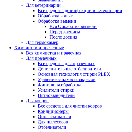
Для ветеринарии
Все средства дезинфекции в ветеринарии
Обработка копыт
Обработка вымени
Вся Обработка вымени
Перед доением
После доения
Для термокамер
Химчистки и прачечные
Вся химчистка и прачечная
Для прачечных
Все средства для прачечных
Дополнительные отбеливатели
Основная технология стирки PLEX
Удаление запахов и закрасов
Финишная обработка
Усилители стирки
Пятновыводители
Для ковров
Все средства для чистки ковров
Кондиционеры
Ополаскиватели
Для пылесосов
Отбеливатели