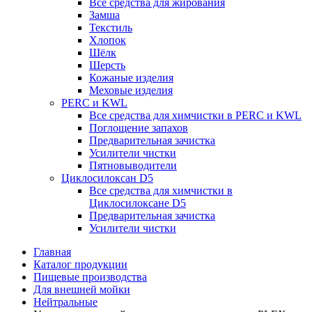
Все средства для жирования
Замша
Текстиль
Хлопок
Шёлк
Шерсть
Кожаные изделия
Меховые изделия
PERC и KWL
Все средства для химчистки в PERC и KWL
Поглощение запахов
Предварительная зачистка
Усилители чистки
Пятновыводители
Циклосилоксан D5
Все средства для химчистки в
Циклосилоксане D5
Предварительная зачистка
Усилители чистки
Главная
Каталог продукции
Пищевые производства
Для внешней мойки
Нейтральные