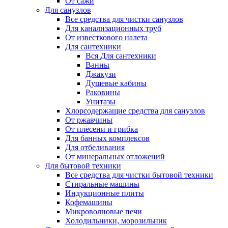
От сажи
Для санузлов
Все средства для чистки санузлов
Для канализационных труб
От известкового налета
Для сантехники
Вся Для сантехники
Ванны
Джакузи
Душевые кабины
Раковины
Унитазы
Хлорсодержащие средства для санузлов
От ржавчины
От плесени и грибка
Для банных комплексов
Для отбеливания
От минеральных отложений
Для бытовой техники
Все средства для чистки бытовой техники
Стиральные машины
Индукционные плиты
Кофемашины
Микроволновые печи
Холодильники, морозильник