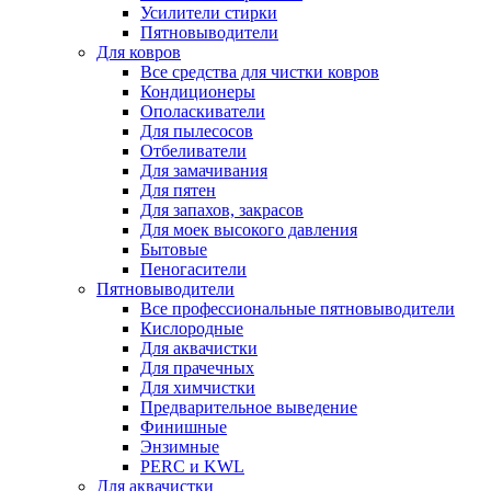
Усилители стирки
Пятновыводители
Для ковров
Все средства для чистки ковров
Кондиционеры
Ополаскиватели
Для пылесосов
Отбеливатели
Для замачивания
Для пятен
Для запахов, закрасов
Для моек высокого давления
Бытовые
Пеногасители
Пятновыводители
Все профессиональные пятновыводители
Кислородные
Для аквачистки
Для прачечных
Для химчистки
Предварительное выведение
Финишные
Энзимные
PERC и KWL
Для аквачистки