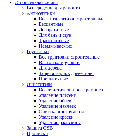
Строительная химия
Все средства для ремонта
Антисептики
Все антисептики строительные
Бесцветные
Декоративные
Для бань и саун
Транспортные
Невымываемые
Грунтовки
Все грунтовки строительные
Влагоизолирующие
Для дерева
Защита торцов древесины
Пропиточные
Очистители
Все очистители после ремонта
Удаление плесени
Удаление обоев
Удаление наклеек
Очистка инструмента
Удаление краски
Удаление ржавчины
Защита OSB
Пропитки