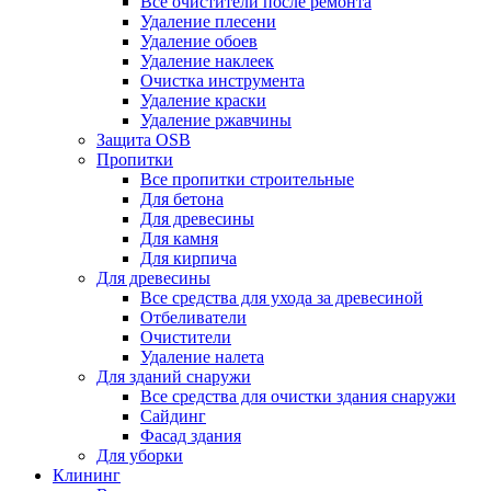
Все очистители после ремонта
Удаление плесени
Удаление обоев
Удаление наклеек
Очистка инструмента
Удаление краски
Удаление ржавчины
Защита OSB
Пропитки
Все пропитки строительные
Для бетона
Для древесины
Для камня
Для кирпича
Для древесины
Все средства для ухода за древесиной
Отбеливатели
Очистители
Удаление налета
Для зданий снаружи
Все средства для очистки здания снаружи
Сайдинг
Фасад здания
Для уборки
Клининг