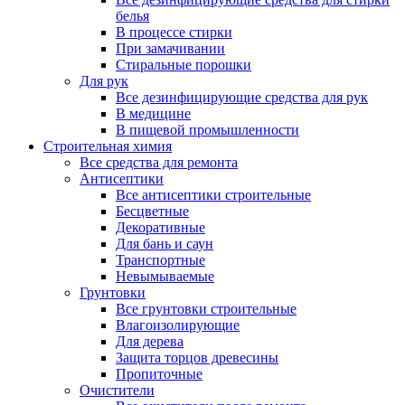
белья
В процессе стирки
При замачивании
Стиральные порошки
Для рук
Все дезинфицирующие средства для рук
В медицине
В пищевой промышленности
Строительная химия
Все средства для ремонта
Антисептики
Все антисептики строительные
Бесцветные
Декоративные
Для бань и саун
Транспортные
Невымываемые
Грунтовки
Все грунтовки строительные
Влагоизолирующие
Для дерева
Защита торцов древесины
Пропиточные
Очистители