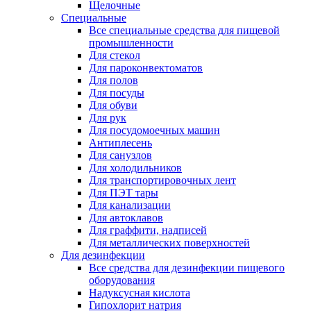
Щелочные
Специальные
Все специальные средства для пищевой
промышленности
Для стекол
Для пароконвектоматов
Для полов
Для посуды
Для обуви
Для рук
Для посудомоечных машин
Антиплесень
Для санузлов
Для холодильников
Для транспортировочных лент
Для ПЭТ тары
Для канализации
Для автоклавов
Для граффити, надписей
Для металлических поверхностей
Для дезинфекции
Все средства для дезинфекции пищевого
оборудования
Надуксусная кислота
Гипохлорит натрия