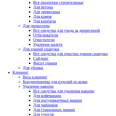
Все пропитки строительные
Для бетона
Для древесины
Для камня
Для кирпича
Для древесины
Все средства для ухода за древесиной
Отбеливатели
Очистители
Удаление налета
Для зданий снаружи
Все средства для очистки здания снаружи
Сайдинг
Фасад здания
Для уборки
Клининг
Весь клининг
Кондиционеры для изделий из кожи
Удаление накипи
Все средства для удаления накипи
Для кофемашин
Для посудомоечных машин
Для чайников
Для стиральных машин
Для утюгов