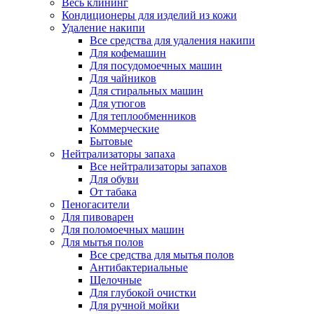
Весь клининг
Кондиционеры для изделий из кожи
Удаление накипи
Все средства для удаления накипи
Для кофемашин
Для посудомоечных машин
Для чайников
Для стиральных машин
Для утюгов
Для теплообменников
Коммерческие
Бытовые
Нейтрализаторы запаха
Все нейтрализаторы запахов
Для обуви
От табака
Пеногасители
Для пивоварен
Для поломоечных машин
Для мытья полов
Все средства для мытья полов
Антибактериальные
Щелочные
Для глубокой очистки
Для ручной мойки