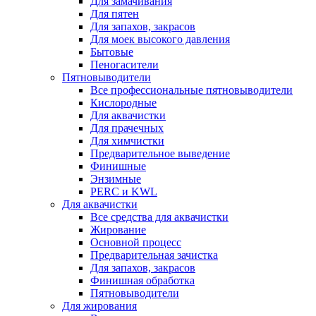
Для замачивания
Для пятен
Для запахов, закрасов
Для моек высокого давления
Бытовые
Пеногасители
Пятновыводители
Все профессиональные пятновыводители
Кислородные
Для аквачистки
Для прачечных
Для химчистки
Предварительное выведение
Финишные
Энзимные
PERC и KWL
Для аквачистки
Все средства для аквачистки
Жирование
Основной процесс
Предварительная зачистка
Для запахов, закрасов
Финишная обработка
Пятновыводители
Для жирования