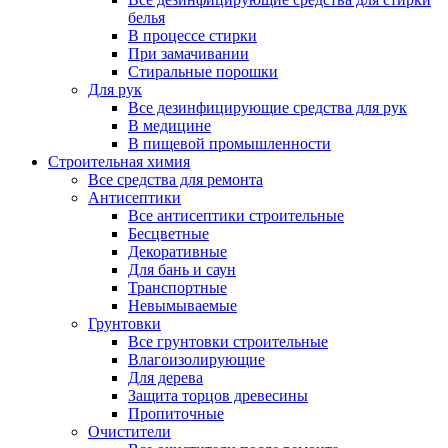
белья
В процессе стирки
При замачивании
Стиральные порошки
Для рук
Все дезинфицирующие средства для рук
В медицине
В пищевой промышленности
Строительная химия
Все средства для ремонта
Антисептики
Все антисептики строительные
Бесцветные
Декоративные
Для бань и саун
Транспортные
Невымываемые
Грунтовки
Все грунтовки строительные
Влагоизолирующие
Для дерева
Защита торцов древесины
Пропиточные
Очистители