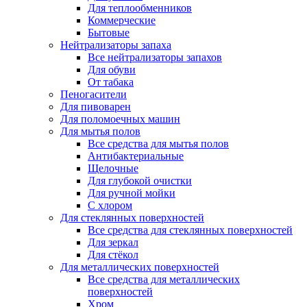
Для теплообменников
Коммерческие
Бытовые
Нейтрализаторы запаха
Все нейтрализаторы запахов
Для обуви
От табака
Пеногасители
Для пивоварен
Для поломоечных машин
Для мытья полов
Все средства для мытья полов
Антибактериальные
Щелочные
Для глубокой очистки
Для ручной мойки
С хлором
Для стеклянных поверхностей
Все средства для стеклянных поверхностей
Для зеркал
Для стёкол
Для металлических поверхностей
Все средства для металлических
поверхностей
Хром