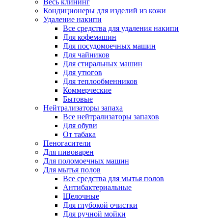
Весь клининг
Кондиционеры для изделий из кожи
Удаление накипи
Все средства для удаления накипи
Для кофемашин
Для посудомоечных машин
Для чайников
Для стиральных машин
Для утюгов
Для теплообменников
Коммерческие
Бытовые
Нейтрализаторы запаха
Все нейтрализаторы запахов
Для обуви
От табака
Пеногасители
Для пивоварен
Для поломоечных машин
Для мытья полов
Все средства для мытья полов
Антибактериальные
Щелочные
Для глубокой очистки
Для ручной мойки