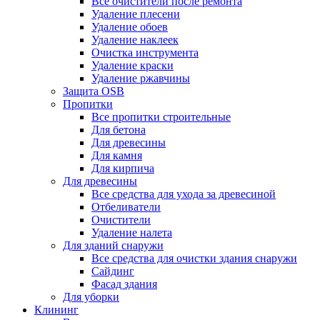
Все очистители после ремонта
Удаление плесени
Удаление обоев
Удаление наклеек
Очистка инструмента
Удаление краски
Удаление ржавчины
Защита OSB
Пропитки
Все пропитки строительные
Для бетона
Для древесины
Для камня
Для кирпича
Для древесины
Все средства для ухода за древесиной
Отбеливатели
Очистители
Удаление налета
Для зданий снаружи
Все средства для очистки здания снаружи
Сайдинг
Фасад здания
Для уборки
Клининг