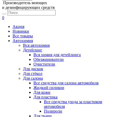
Производитель моющих
и дезинфицирующих средств
0
Акция
Новинки
Все товары
Автохимия
Вся автохимия
Детейлинг
Вся химия для детейлинга
Обезжириватели
Очистители
Для дисков
Для стёкол
Для салона
Все средства для салона автомобиля
Жидкий силикон
Для кожи
Для пластика
Все средства ухода за пластиком
автомобиля
Полироли
Для ткани