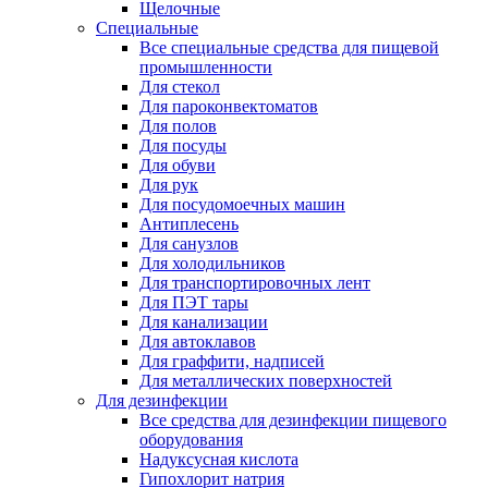
Щелочные
Специальные
Все специальные средства для пищевой
промышленности
Для стекол
Для пароконвектоматов
Для полов
Для посуды
Для обуви
Для рук
Для посудомоечных машин
Антиплесень
Для санузлов
Для холодильников
Для транспортировочных лент
Для ПЭТ тары
Для канализации
Для автоклавов
Для граффити, надписей
Для металлических поверхностей
Для дезинфекции
Все средства для дезинфекции пищевого
оборудования
Надуксусная кислота
Гипохлорит натрия