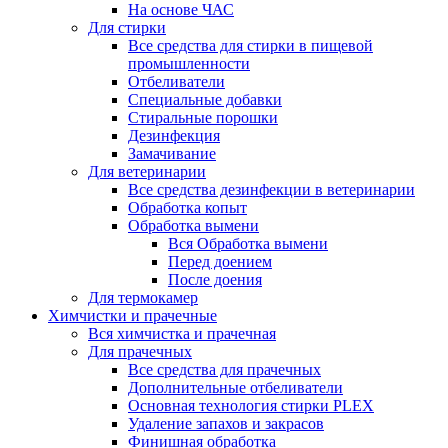
На основе ЧАС
Для стирки
Все средства для стирки в пищевой
промышленности
Отбеливатели
Специальные добавки
Стиральные порошки
Дезинфекция
Замачивание
Для ветеринарии
Все средства дезинфекции в ветеринарии
Обработка копыт
Обработка вымени
Вся Обработка вымени
Перед доением
После доения
Для термокамер
Химчистки и прачечные
Вся химчистка и прачечная
Для прачечных
Все средства для прачечных
Дополнительные отбеливатели
Основная технология стирки PLEX
Удаление запахов и закрасов
Финишная обработка