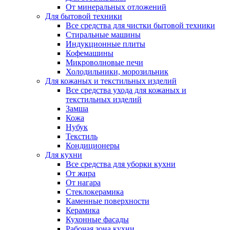
От минеральных отложений
Для бытовой техники
Все средства для чистки бытовой техники
Стиральные машины
Индукционные плиты
Кофемашины
Микроволновые печи
Холодильники, морозильник
Для кожаных и текстильных изделий
Все средства ухода для кожаных и
текстильных изделий
Замша
Кожа
Нубук
Текстиль
Кондиционеры
Для кухни
Все средства для уборки кухни
От жира
От нагара
Стеклокерамика
Каменные поверхности
Керамика
Кухонные фасады
Рабочая зона кухни