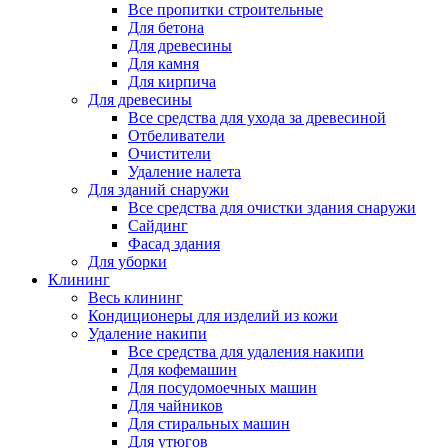
Все пропитки строительные
Для бетона
Для древесины
Для камня
Для кирпича
Для древесины
Все средства для ухода за древесиной
Отбеливатели
Очистители
Удаление налета
Для зданий снаружи
Все средства для очистки здания снаружи
Сайдинг
Фасад здания
Для уборки
Клининг
Весь клининг
Кондиционеры для изделий из кожи
Удаление накипи
Все средства для удаления накипи
Для кофемашин
Для посудомоечных машин
Для чайников
Для стиральных машин
Для утюгов