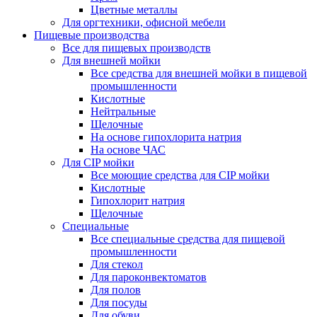
Цветные металлы
Для оргтехники, офисной мебели
Пищевые производства
Все для пищевых производств
Для внешней мойки
Все средства для внешней мойки в пищевой
промышленности
Кислотные
Нейтральные
Щелочные
На основе гипохлорита натрия
На основе ЧАС
Для CIP мойки
Все моющие средства для CIP мойки
Кислотные
Гипохлорит натрия
Щелочные
Специальные
Все специальные средства для пищевой
промышленности
Для стекол
Для пароконвектоматов
Для полов
Для посуды
Для обуви