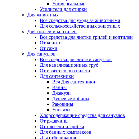
Универсальные
Усилители для стирки
Для животных
Все средства для ухода за животными
Для сельскохозяйственных животных
Для грилей и коптилен
Все средства для чистки грилей и коптилен
От копоти
От сажи
Для санузлов
Все средства для чистки санузлов
Для канализационных труб
От известкового налета
Для сантехники
Вся Для сантехники
Ванны
Джакузи
Душевые кабины
Раковины
Унитазы
Хлорсодержащие средства для санузлов
От ржавчины
От плесени и грибка
Для банных комплексов
Для отбеливания