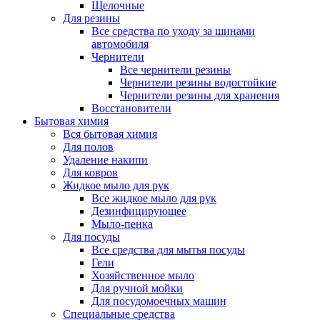
Щелочные
Для резины
Все средства по уходу за шинами
автомобиля
Чернители
Все чернители резины
Чернители резины водостойкие
Чернители резины для хранения
Восстановители
Бытовая химия
Вся бытовая химия
Для полов
Удаление накипи
Для ковров
Жидкое мыло для рук
Все жидкое мыло для рук
Дезинфицирующее
Мыло-пенка
Для посуды
Все средства для мытья посуды
Гели
Хозяйственное мыло
Для ручной мойки
Для посудомоечных машин
Специальные средства