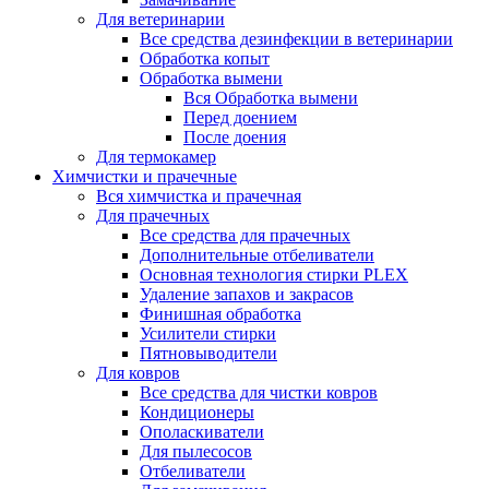
Для ветеринарии
Все средства дезинфекции в ветеринарии
Обработка копыт
Обработка вымени
Вся Обработка вымени
Перед доением
После доения
Для термокамер
Химчистки и прачечные
Вся химчистка и прачечная
Для прачечных
Все средства для прачечных
Дополнительные отбеливатели
Основная технология стирки PLEX
Удаление запахов и закрасов
Финишная обработка
Усилители стирки
Пятновыводители
Для ковров
Все средства для чистки ковров
Кондиционеры
Ополаскиватели
Для пылесосов
Отбеливатели