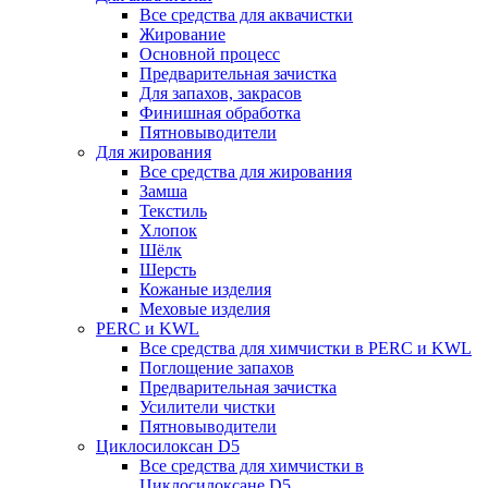
Все средства для аквачистки
Жирование
Основной процесс
Предварительная зачистка
Для запахов, закрасов
Финишная обработка
Пятновыводители
Для жирования
Все средства для жирования
Замша
Текстиль
Хлопок
Шёлк
Шерсть
Кожаные изделия
Меховые изделия
PERC и KWL
Все средства для химчистки в PERC и KWL
Поглощение запахов
Предварительная зачистка
Усилители чистки
Пятновыводители
Циклосилоксан D5
Все средства для химчистки в
Циклосилоксане D5