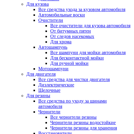
Для кузова
Все средства ухода за кузовом автомобиля
Автомобильные воски
Очистители
Все очистители для кузова автомобиля
От битумных пятен
От следов насекомых
Для хрома
Автошампунь
Все шампуни для мойки автомобиля
Для бесконтактной мойки
Для ручной мойки
Мотошампуни
Для двигателя
Все средства для чистки двигателя
Диэлектрические
Щелочные
Для резины
Все средства по уходу за шинами
автомобиля
Чернители
Все чернители резины
Чернители резины водостойкие
Чернители резины для хранения
Восстановители