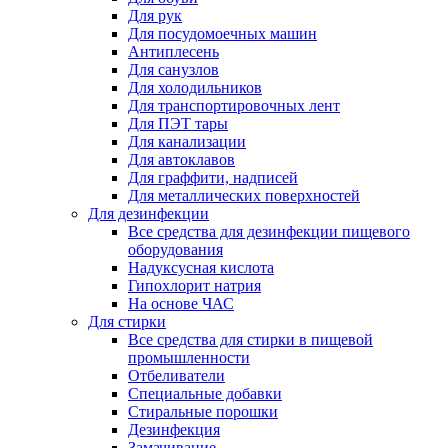
Для рук
Для посудомоечных машин
Антиплесень
Для санузлов
Для холодильников
Для транспортировочных лент
Для ПЭТ тары
Для канализации
Для автоклавов
Для граффити, надписей
Для металлических поверхностей
Для дезинфекции
Все средства для дезинфекции пищевого
оборудования
Надуксусная кислота
Гипохлорит натрия
На основе ЧАС
Для стирки
Все средства для стирки в пищевой
промышленности
Отбеливатели
Специальные добавки
Стиральные порошки
Дезинфекция
Замачивание