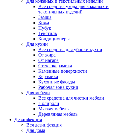
Для кожаных и текстильных изделий
Все средства ухода для кожаных и
текстильных изделий
Замша
Кожа
Нубук
Текстиль
Кондиционеры
Для кухни
Все средства для уборки кухни
От жира
От нагара
Стеклокерамика
Каменные поверхности
Керамика
Кухонные фасады
Рабочая зона кухни
Для мебели
Все средства для чистки мебели
Полироли
Мягкая мебель
Деревянная мебель
Дезинфекция
Вся дезинфекция
Для дома