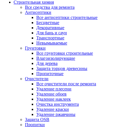
Строительная химия
Все средства для ремонта
Антисептики
Все антисептики строительные
Бесцветные
Декоративные
Для бань и саун
Транспортные
Невымываемые
Грунтовки
Все грунтовки строительные
Влагоизолирующие
Для дерева
Защита торцов древесины
Пропиточные
Очистители
Все очистители после ремонта
Удаление плесени
Удаление обоев
Удаление наклеек
Очистка инструмента
Удаление краски
Удаление ржавчины
Защита OSB
Пропитки