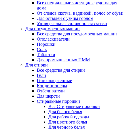
Все специальные чистящие средства для
дома
От следов скотча, надписей, полос от обуви
Для бутылей с узким горлом
Универсальная силиконовая смазка
Для посудомоечных машин
Все средства для посудомоечных машин
Ополаскиватели
Порошки
Соль
Таблетки
Для промышленных ПММ
Для стирки
Все средства для стирки
Гели
Гипоаллергенные
Кондиционеры
Отбеливатели
Для шерсти
Стиральные порошки
Вся Стиральные порошки
Для белого белья
Для рабочей одежды
Для цветного белья
Для чёрного белья