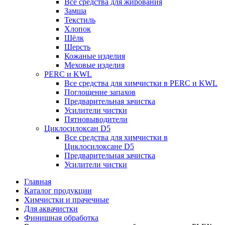
Все средства для жирования
Замша
Текстиль
Хлопок
Шёлк
Шерсть
Кожаные изделия
Меховые изделия
PERC и KWL
Все средства для химчистки в PERC и KWL
Поглощение запахов
Предварительная зачистка
Усилители чистки
Пятновыводители
Циклосилоксан D5
Все средства для химчистки в
Циклосилоксане D5
Предварительная зачистка
Усилители чистки
Главная
Каталог продукции
Химчистки и прачечные
Для аквачистки
Финишная обработка