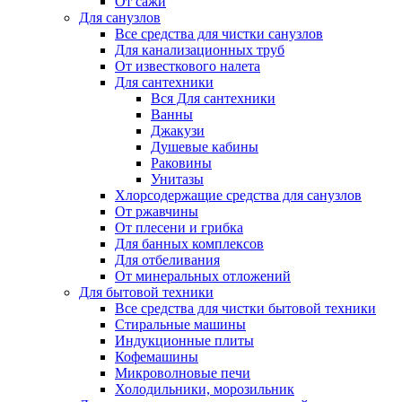
От сажи
Для санузлов
Все средства для чистки санузлов
Для канализационных труб
От известкового налета
Для сантехники
Вся Для сантехники
Ванны
Джакузи
Душевые кабины
Раковины
Унитазы
Хлорсодержащие средства для санузлов
От ржавчины
От плесени и грибка
Для банных комплексов
Для отбеливания
От минеральных отложений
Для бытовой техники
Все средства для чистки бытовой техники
Стиральные машины
Индукционные плиты
Кофемашины
Микроволновые печи
Холодильники, морозильник