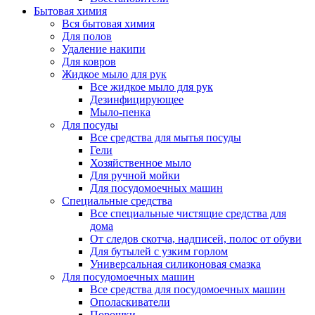
Бытовая химия
Вся бытовая химия
Для полов
Удаление накипи
Для ковров
Жидкое мыло для рук
Все жидкое мыло для рук
Дезинфицирующее
Мыло-пенка
Для посуды
Все средства для мытья посуды
Гели
Хозяйственное мыло
Для ручной мойки
Для посудомоечных машин
Специальные средства
Все специальные чистящие средства для
дома
От следов скотча, надписей, полос от обуви
Для бутылей с узким горлом
Универсальная силиконовая смазка
Для посудомоечных машин
Все средства для посудомоечных машин
Ополаскиватели
Порошки