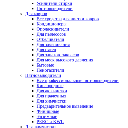
Усилители стирки
Пятновыводители
Для ковров
Все средства для чистки ковров
Кондиционеры
Ополаскиватели
Для пылесосов
Отбеливатели
Для замачивания
Для пятен
Для запахов, закрасов
Для моек высокого давления
Бытовые
Пеногасители
Пятновыводители
Все профессиональные пятновыводители
Кислородные
Для аквачистки
Для прачечных
Для химчистки
Предварительное выведение
Финишные
Энзимные
PERC и KWL
Для аквачистки