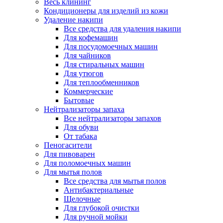
Весь клининг
Кондиционеры для изделий из кожи
Удаление накипи
Все средства для удаления накипи
Для кофемашин
Для посудомоечных машин
Для чайников
Для стиральных машин
Для утюгов
Для теплообменников
Коммерческие
Бытовые
Нейтрализаторы запаха
Все нейтрализаторы запахов
Для обуви
От табака
Пеногасители
Для пивоварен
Для поломоечных машин
Для мытья полов
Все средства для мытья полов
Антибактериальные
Щелочные
Для глубокой очистки
Для ручной мойки