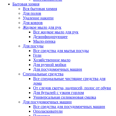
Бытовая химия
Вся бытовая химия
Для полов
Удаление накипи
Для ковров
Жидкое мыло для рук
Все жидкое мыло для рук
Дезинфицирующее
Мыло-пенка
Для посуды
Все средства для мытья посуды
Гели
Хозяйственное мыло
Для ручной мойки
Для посудомоечных машин
Специальные средства
Все специальные чистящие средства для
дома
От следов скотча, надписей, полос от обуви
Для бутылей с узким горлом
Универсальная силиконовая смазка
Для посудомоечных машин
Все средства для посудомоечных машин
Ополаскиватели
Порошки