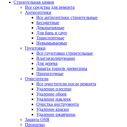
Строительная химия
Все средства для ремонта
Антисептики
Все антисептики строительные
Бесцветные
Декоративные
Для бань и саун
Транспортные
Невымываемые
Грунтовки
Все грунтовки строительные
Влагоизолирующие
Для дерева
Защита торцов древесины
Пропиточные
Очистители
Все очистители после ремонта
Удаление плесени
Удаление обоев
Удаление наклеек
Очистка инструмента
Удаление краски
Удаление ржавчины
Защита OSB
Пропитки