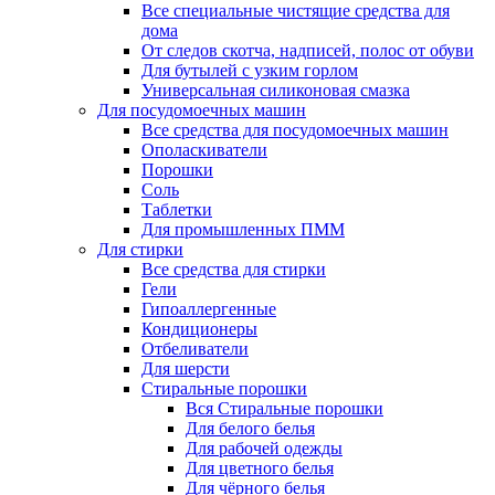
Все специальные чистящие средства для
дома
От следов скотча, надписей, полос от обуви
Для бутылей с узким горлом
Универсальная силиконовая смазка
Для посудомоечных машин
Все средства для посудомоечных машин
Ополаскиватели
Порошки
Соль
Таблетки
Для промышленных ПММ
Для стирки
Все средства для стирки
Гели
Гипоаллергенные
Кондиционеры
Отбеливатели
Для шерсти
Стиральные порошки
Вся Стиральные порошки
Для белого белья
Для рабочей одежды
Для цветного белья
Для чёрного белья