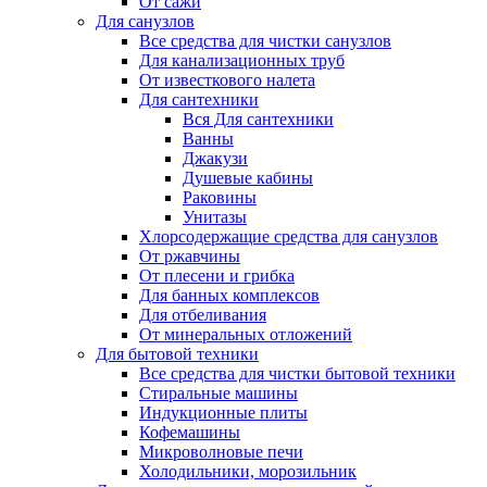
От сажи
Для санузлов
Все средства для чистки санузлов
Для канализационных труб
От известкового налета
Для сантехники
Вся Для сантехники
Ванны
Джакузи
Душевые кабины
Раковины
Унитазы
Хлорсодержащие средства для санузлов
От ржавчины
От плесени и грибка
Для банных комплексов
Для отбеливания
От минеральных отложений
Для бытовой техники
Все средства для чистки бытовой техники
Стиральные машины
Индукционные плиты
Кофемашины
Микроволновые печи
Холодильники, морозильник