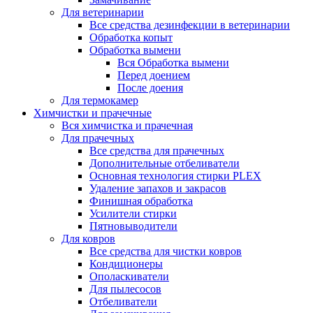
Для ветеринарии
Все средства дезинфекции в ветеринарии
Обработка копыт
Обработка вымени
Вся Обработка вымени
Перед доением
После доения
Для термокамер
Химчистки и прачечные
Вся химчистка и прачечная
Для прачечных
Все средства для прачечных
Дополнительные отбеливатели
Основная технология стирки PLEX
Удаление запахов и закрасов
Финишная обработка
Усилители стирки
Пятновыводители
Для ковров
Все средства для чистки ковров
Кондиционеры
Ополаскиватели
Для пылесосов
Отбеливатели