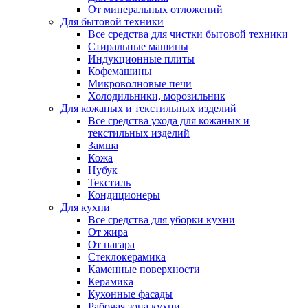
От минеральных отложений
Для бытовой техники
Все средства для чистки бытовой техники
Стиральные машины
Индукционные плиты
Кофемашины
Микроволновые печи
Холодильники, морозильник
Для кожаных и текстильных изделий
Все средства ухода для кожаных и
текстильных изделий
Замша
Кожа
Нубук
Текстиль
Кондиционеры
Для кухни
Все средства для уборки кухни
От жира
От нагара
Стеклокерамика
Каменные поверхности
Керамика
Кухонные фасады
Рабочая зона кухни