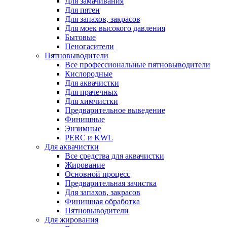
Для замачивания
Для пятен
Для запахов, закрасов
Для моек высокого давления
Бытовые
Пеногасители
Пятновыводители
Все профессиональные пятновыводители
Кислородные
Для аквачистки
Для прачечных
Для химчистки
Предварительное выведение
Финишные
Энзимные
PERC и KWL
Для аквачистки
Все средства для аквачистки
Жирование
Основной процесс
Предварительная зачистка
Для запахов, закрасов
Финишная обработка
Пятновыводители
Для жирования