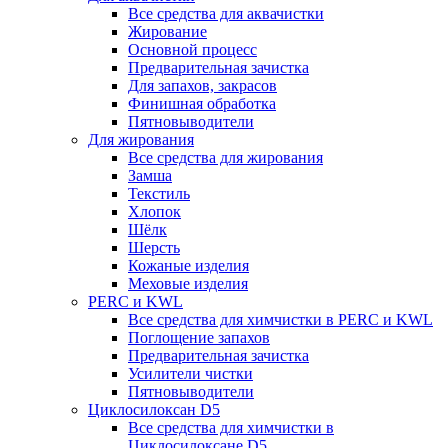
Все средства для аквачистки
Жирование
Основной процесс
Предварительная зачистка
Для запахов, закрасов
Финишная обработка
Пятновыводители
Для жирования
Все средства для жирования
Замша
Текстиль
Хлопок
Шёлк
Шерсть
Кожаные изделия
Меховые изделия
PERC и KWL
Все средства для химчистки в PERC и KWL
Поглощение запахов
Предварительная зачистка
Усилители чистки
Пятновыводители
Циклосилоксан D5
Все средства для химчистки в
Циклосилоксане D5