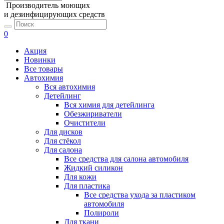
Производитель моющих
и дезинфицирующих средств
0
Акция
Новинки
Все товары
Автохимия
Вся автохимия
Детейлинг
Вся химия для детейлинга
Обезжириватели
Очистители
Для дисков
Для стёкол
Для салона
Все средства для салона автомобиля
Жидкий силикон
Для кожи
Для пластика
Все средства ухода за пластиком
автомобиля
Полироли
Для ткани