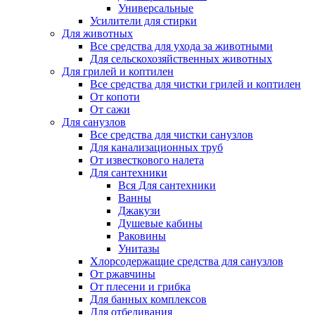
Универсальные
Усилители для стирки
Для животных
Все средства для ухода за животными
Для сельскохозяйственных животных
Для грилей и коптилен
Все средства для чистки грилей и коптилен
От копоти
От сажи
Для санузлов
Все средства для чистки санузлов
Для канализационных труб
От известкового налета
Для сантехники
Вся Для сантехники
Ванны
Джакузи
Душевые кабины
Раковины
Унитазы
Хлорсодержащие средства для санузлов
От ржавчины
От плесени и грибка
Для банных комплексов
Для отбеливания