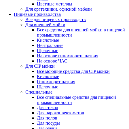
Цветные металлы
Для оргтехники, офисной мебели
Пищевые производства
Все для пищевых производств
Для внешней мойки
Все средства для внешней мойки в пищевой
промышленности
Кислотные
Нейтральные
Щелочные
На основе гипохлорита натрия
На основе ЧАС
Для CIP мойки
Все моющие средства для CIP мойки
Кислотные
Гипохлорит натрия
Щелочные
Специальные
Все специальные средства для пищевой
промышленности
Для стекол
Для пароконвектоматов
Для полов
Для посуды
Для обуви