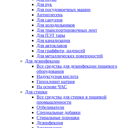
Для рук
Для посудомоечных машин
Антиплесень
Для санузлов
Для холодильников
Для транспортировочных лент
Для ПЭТ тары
Для канализации
Для автоклавов
Для граффити, надписей
Для металлических поверхностей
Для дезинфекции
Все средства для дезинфекции пищевого
оборудования
Надуксусная кислота
Гипохлорит натрия
На основе ЧАС
Для стирки
Все средства для стирки в пищевой
промышленности
Отбеливатели
Специальные добавки
Стиральные порошки
Дезинфекция
Замачивание