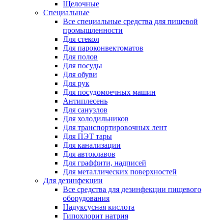
Щелочные
Специальные
Все специальные средства для пищевой
промышленности
Для стекол
Для пароконвектоматов
Для полов
Для посуды
Для обуви
Для рук
Для посудомоечных машин
Антиплесень
Для санузлов
Для холодильников
Для транспортировочных лент
Для ПЭТ тары
Для канализации
Для автоклавов
Для граффити, надписей
Для металлических поверхностей
Для дезинфекции
Все средства для дезинфекции пищевого
оборудования
Надуксусная кислота
Гипохлорит натрия