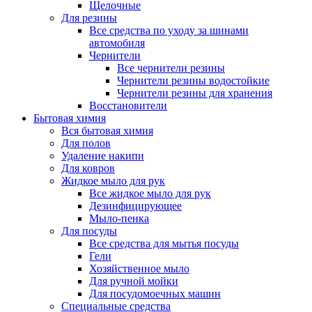
Щелочные
Для резины
Все средства по уходу за шинами
автомобиля
Чернители
Все чернители резины
Чернители резины водостойкие
Чернители резины для хранения
Восстановители
Бытовая химия
Вся бытовая химия
Для полов
Удаление накипи
Для ковров
Жидкое мыло для рук
Все жидкое мыло для рук
Дезинфицирующее
Мыло-пенка
Для посуды
Все средства для мытья посуды
Гели
Хозяйственное мыло
Для ручной мойки
Для посудомоечных машин
Специальные средства