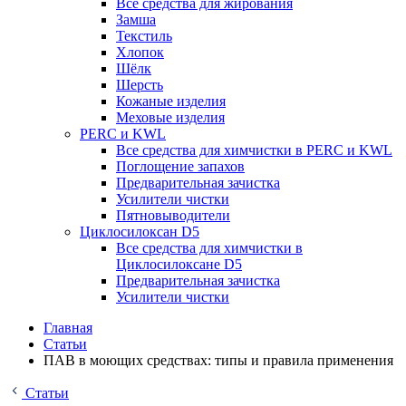
Все средства для жирования
Замша
Текстиль
Хлопок
Шёлк
Шерсть
Кожаные изделия
Меховые изделия
PERC и KWL
Все средства для химчистки в PERC и KWL
Поглощение запахов
Предварительная зачистка
Усилители чистки
Пятновыводители
Циклосилоксан D5
Все средства для химчистки в
Циклосилоксане D5
Предварительная зачистка
Усилители чистки
Главная
Статьи
ПАВ в моющих средствах: типы и правила применения
Статьи