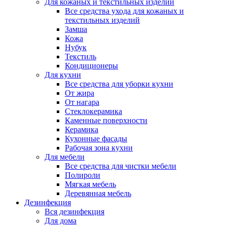
Для кожаных и текстильных изделий
Все средства ухода для кожаных и
текстильных изделий
Замша
Кожа
Нубук
Текстиль
Кондиционеры
Для кухни
Все средства для уборки кухни
От жира
От нагара
Стеклокерамика
Каменные поверхности
Керамика
Кухонные фасады
Рабочая зона кухни
Для мебели
Все средства для чистки мебели
Полироли
Мягкая мебель
Деревянная мебель
Дезинфекция
Вся дезинфекция
Для дома