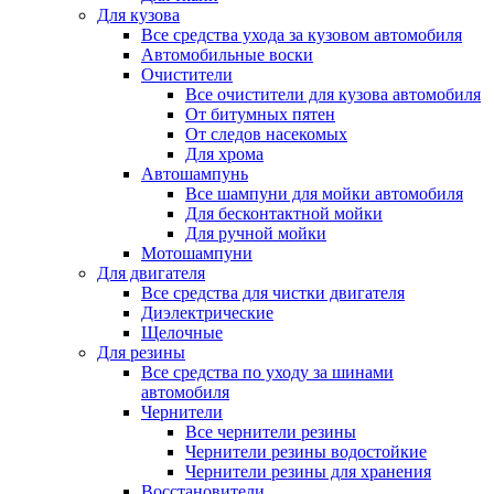
Для кузова
Все средства ухода за кузовом автомобиля
Автомобильные воски
Очистители
Все очистители для кузова автомобиля
От битумных пятен
От следов насекомых
Для хрома
Автошампунь
Все шампуни для мойки автомобиля
Для бесконтактной мойки
Для ручной мойки
Мотошампуни
Для двигателя
Все средства для чистки двигателя
Диэлектрические
Щелочные
Для резины
Все средства по уходу за шинами
автомобиля
Чернители
Все чернители резины
Чернители резины водостойкие
Чернители резины для хранения
Восстановители