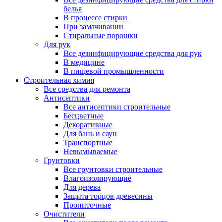
белья
В процессе стирки
При замачивании
Стиральные порошки
Для рук
Все дезинфицирующие средства для рук
В медицине
В пищевой промышленности
Строительная химия
Все средства для ремонта
Антисептики
Все антисептики строительные
Бесцветные
Декоративные
Для бань и саун
Транспортные
Невымываемые
Грунтовки
Все грунтовки строительные
Влагоизолирующие
Для дерева
Защита торцов древесины
Пропиточные
Очистители