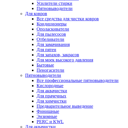
Усилители стирки
Пятновыводители
Для ковров
Все средства для чистки ковров
Кондиционеры
Ополаскиватели
Для пылесосов
Отбеливатели
Для замачивания
Для пятен
Для запахов, закрасов
Для моек высокого давления
Бытовые
Пеногасители
Пятновыводители
Все профессиональные пятновыводители
Кислородные
Для аквачистки
Для прачечных
Для химчистки
Предварительное выведение
Финишные
Энзимные
PERC и KWL
Для аквачистки