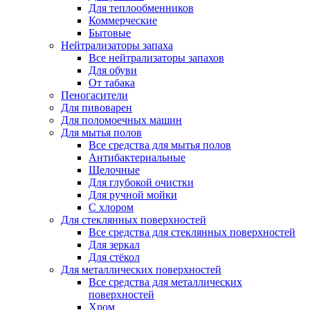
Для теплообменников
Коммерческие
Бытовые
Нейтрализаторы запаха
Все нейтрализаторы запахов
Для обуви
От табака
Пеногасители
Для пивоварен
Для поломоечных машин
Для мытья полов
Все средства для мытья полов
Антибактериальные
Щелочные
Для глубокой очистки
Для ручной мойки
С хлором
Для стеклянных поверхностей
Все средства для стеклянных поверхностей
Для зеркал
Для стёкол
Для металлических поверхностей
Все средства для металлических
поверхностей
Хром