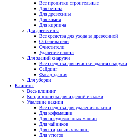
Все пропитки строительные
Для бетона
Для древесины
Для камня
Для кирпича
Для древесины
Все средства для ухода за древесиной
Отбеливатели
Очистители
Удаление налета
Для зданий снаружи
Все средства для очистки здания снаружи
Сайдинг
Фасад здания
Для уборки
Клининг
Весь клининг
Кондиционеры для изделий из кожи
Удаление накипи
Все средства для удаления накипи
Для кофемашин
Для посудомоечных машин
Для чайников
Для стиральных машин
Для утюгов