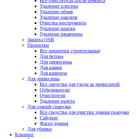
Все очистители после ремонта
Удаление плесени
Удаление обоев
Удаление наклеек
Очистка инструмента
Удаление краски
Удаление ржавчины
Защита OSB
Пропитки
Все пропитки строительные
Для бетона
Для древесины
Для камня
Для кирпича
Для древесины
Все средства для ухода за древесиной
Отбеливатели
Очистители
Удаление налета
Для зданий снаружи
Все средства для очистки здания снаружи
Сайдинг
Фасад здания
Для уборки
Клининг