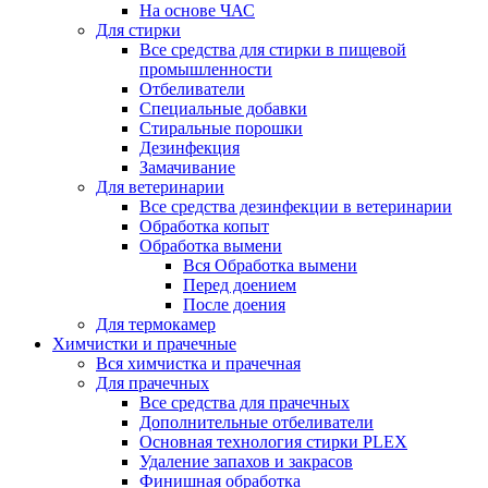
На основе ЧАС
Для стирки
Все средства для стирки в пищевой
промышленности
Отбеливатели
Специальные добавки
Стиральные порошки
Дезинфекция
Замачивание
Для ветеринарии
Все средства дезинфекции в ветеринарии
Обработка копыт
Обработка вымени
Вся Обработка вымени
Перед доением
После доения
Для термокамер
Химчистки и прачечные
Вся химчистка и прачечная
Для прачечных
Все средства для прачечных
Дополнительные отбеливатели
Основная технология стирки PLEX
Удаление запахов и закрасов
Финишная обработка