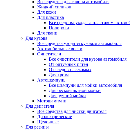
Все средства для салона автомобиля
Жидкий силикон
Для кожи
Для пластика
Все средства ухода за пластиком автомо
Полироли
Для ткани
Для кузова
Все средства ухода за кузовом автомобиля
Автомобильные воски
Очистители
Все очистители для кузова автомобиля
От битумных пятен
От следов насекомых
Для хрома
Автошампунь
Все шампуни для мойки автомобиля
Для бесконтактной мойки
Для ручной мойки
Мотошампуни
Для двигателя
Все средства для чистки двигателя
Диэлектрические
Щелочные
Для резины