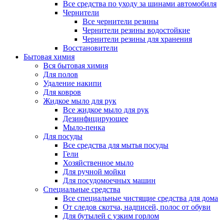
Все средства по уходу за шинами автомобиля
Чернители
Все чернители резины
Чернители резины водостойкие
Чернители резины для хранения
Восстановители
Бытовая химия
Вся бытовая химия
Для полов
Удаление накипи
Для ковров
Жидкое мыло для рук
Все жидкое мыло для рук
Дезинфицирующее
Мыло-пенка
Для посуды
Все средства для мытья посуды
Гели
Хозяйственное мыло
Для ручной мойки
Для посудомоечных машин
Специальные средства
Все специальные чистящие средства для дома
От следов скотча, надписей, полос от обуви
Для бутылей с узким горлом