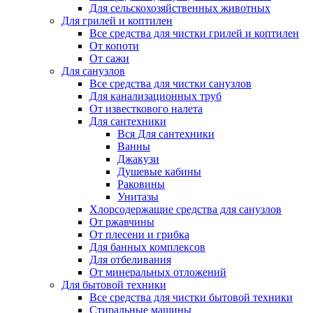
Для сельскохозяйственных животных
Для грилей и коптилен
Все средства для чистки грилей и коптилен
От копоти
От сажи
Для санузлов
Все средства для чистки санузлов
Для канализационных труб
От известкового налета
Для сантехники
Вся Для сантехники
Ванны
Джакузи
Душевые кабины
Раковины
Унитазы
Хлорсодержащие средства для санузлов
От ржавчины
От плесени и грибка
Для банных комплексов
Для отбеливания
От минеральных отложений
Для бытовой техники
Все средства для чистки бытовой техники
Стиральные машины