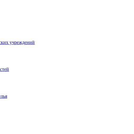
ских учреждений
стей
елья