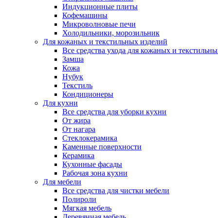
Индукционные плиты
Кофемашины
Микроволновые печи
Холодильники, морозильник
Для кожаных и текстильных изделий
Все средства ухода для кожаных и текстильн
Замша
Кожа
Нубук
Текстиль
Кондиционеры
Для кухни
Все средства для уборки кухни
От жира
От нагара
Стеклокерамика
Каменные поверхности
Керамика
Кухонные фасады
Рабочая зона кухни
Для мебели
Все средства для чистки мебели
Полироли
Мягкая мебель
Деревянная мебель