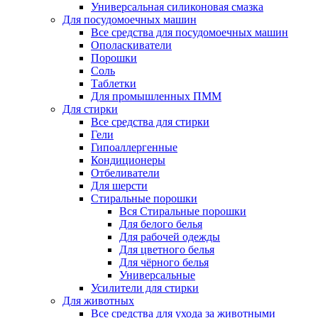
Универсальная силиконовая смазка
Для посудомоечных машин
Все средства для посудомоечных машин
Ополаскиватели
Порошки
Соль
Таблетки
Для промышленных ПММ
Для стирки
Все средства для стирки
Гели
Гипоаллергенные
Кондиционеры
Отбеливатели
Для шерсти
Стиральные порошки
Вся Стиральные порошки
Для белого белья
Для рабочей одежды
Для цветного белья
Для чёрного белья
Универсальные
Усилители для стирки
Для животных
Все средства для ухода за животными