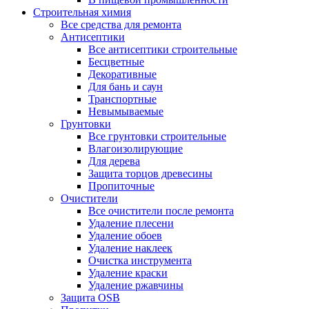
Строительная химия
Все средства для ремонта
Антисептики
Все антисептики строительные
Бесцветные
Декоративные
Для бань и саун
Транспортные
Невымываемые
Грунтовки
Все грунтовки строительные
Влагоизолирующие
Для дерева
Защита торцов древесины
Пропиточные
Очистители
Все очистители после ремонта
Удаление плесени
Удаление обоев
Удаление наклеек
Очистка инструмента
Удаление краски
Удаление ржавчины
Защита OSB