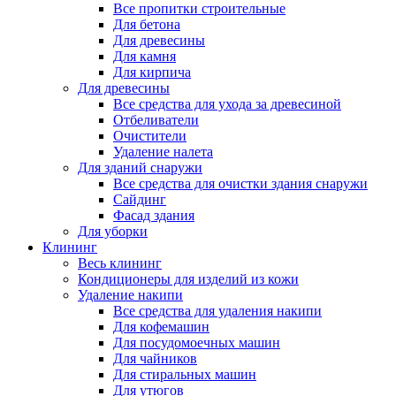
Все пропитки строительные
Для бетона
Для древесины
Для камня
Для кирпича
Для древесины
Все средства для ухода за древесиной
Отбеливатели
Очистители
Удаление налета
Для зданий снаружи
Все средства для очистки здания снаружи
Сайдинг
Фасад здания
Для уборки
Клининг
Весь клининг
Кондиционеры для изделий из кожи
Удаление накипи
Все средства для удаления накипи
Для кофемашин
Для посудомоечных машин
Для чайников
Для стиральных машин
Для утюгов