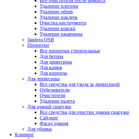
Все очистители после ремонта
Удаление плесени
Удаление обоев
Удаление наклеек
Очистка инструмента
Удаление краски
Удаление ржавчины
Защита OSB
Пропитки
Все пропитки строительные
Для бетона
Для древесины
Для камня
Для кирпича
Для древесины
Все средства для ухода за древесиной
Отбеливатели
Очистители
Удаление налета
Для зданий снаружи
Все средства для очистки здания снаружи
Сайдинг
Фасад здания
Для уборки
Клининг