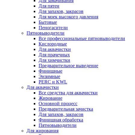
Для замачивания
Для пятен
Для запахов, закрасов
Для моек высокого давления
Бытовые
Пеногасители
Пятновыводители
Все профессиональные пятновыводители
Кислородные
Для аквачистки
Для прачечных
Для химчистки
Предварительное выведение
Финишные
Энзимные
PERC и KWL
Для аквачистки
Все средства для аквачистки
Жирование
Основной процесс
Предварительная зачистка
Для запахов, закрасов
Финишная обработка
Пятновыводители
Для жирования