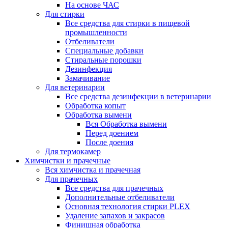
На основе ЧАС
Для стирки
Все средства для стирки в пищевой
промышленности
Отбеливатели
Специальные добавки
Стиральные порошки
Дезинфекция
Замачивание
Для ветеринарии
Все средства дезинфекции в ветеринарии
Обработка копыт
Обработка вымени
Вся Обработка вымени
Перед доением
После доения
Для термокамер
Химчистки и прачечные
Вся химчистка и прачечная
Для прачечных
Все средства для прачечных
Дополнительные отбеливатели
Основная технология стирки PLEX
Удаление запахов и закрасов
Финишная обработка