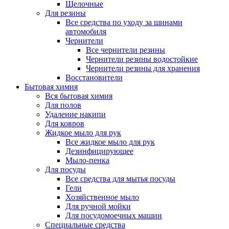
Щелочные
Для резины
Все средства по уходу за шинами
автомобиля
Чернители
Все чернители резины
Чернители резины водостойкие
Чернители резины для хранения
Восстановители
Бытовая химия
Вся бытовая химия
Для полов
Удаление накипи
Для ковров
Жидкое мыло для рук
Все жидкое мыло для рук
Дезинфицирующее
Мыло-пенка
Для посуды
Все средства для мытья посуды
Гели
Хозяйственное мыло
Для ручной мойки
Для посудомоечных машин
Специальные средства