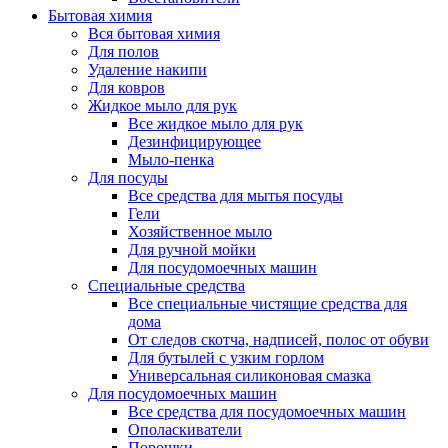
Бытовая химия
Вся бытовая химия
Для полов
Удаление накипи
Для ковров
Жидкое мыло для рук
Все жидкое мыло для рук
Дезинфицирующее
Мыло-пенка
Для посуды
Все средства для мытья посуды
Гели
Хозяйственное мыло
Для ручной мойки
Для посудомоечных машин
Специальные средства
Все специальные чистящие средства для
дома
От следов скотча, надписей, полос от обуви
Для бутылей с узким горлом
Универсальная силиконовая смазка
Для посудомоечных машин
Все средства для посудомоечных машин
Ополаскиватели
Порошки