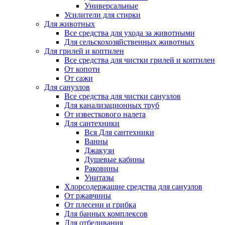
Универсальные
Усилители для стирки
Для животных
Все средства для ухода за животными
Для сельскохозяйственных животных
Для грилей и коптилен
Все средства для чистки грилей и коптилен
От копоти
От сажи
Для санузлов
Все средства для чистки санузлов
Для канализационных труб
От известкового налета
Для сантехники
Вся Для сантехники
Ванны
Джакузи
Душевые кабины
Раковины
Унитазы
Хлорсодержащие средства для санузлов
От ржавчины
От плесени и грибка
Для банных комплексов
Для отбеливания