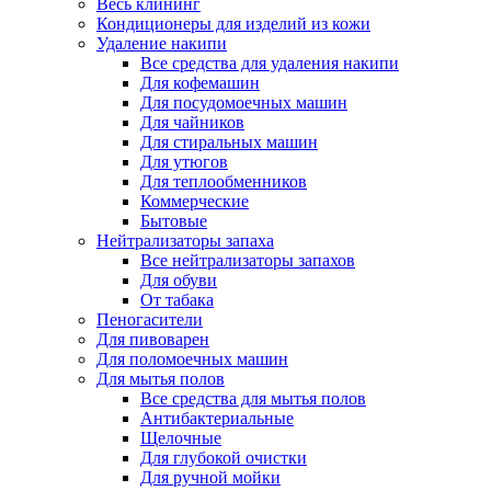
Весь клининг
Кондиционеры для изделий из кожи
Удаление накипи
Все средства для удаления накипи
Для кофемашин
Для посудомоечных машин
Для чайников
Для стиральных машин
Для утюгов
Для теплообменников
Коммерческие
Бытовые
Нейтрализаторы запаха
Все нейтрализаторы запахов
Для обуви
От табака
Пеногасители
Для пивоварен
Для поломоечных машин
Для мытья полов
Все средства для мытья полов
Антибактериальные
Щелочные
Для глубокой очистки
Для ручной мойки