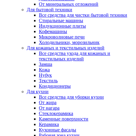
От минеральных отложений
Для бытовой техники
Все средства для чистки бытовой техники
Стиральные машины
Индукционные плиты
Кофемашины
Микроволновые печи
Холодильники, морозильник
Для кожаных и текстильных изделий
Все средства ухода для кожаных и
текстильных изделий
Замша
Кожа
Нубук
Текстиль
Кондиционеры
Для кухни
Все средства для уборки кухни
От жира
От нагара
Стеклокерамика
Каменные поверхности
Керамика
Кухонные фасады
Рабочая зона кухни