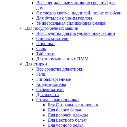
Все специальные чистящие средства для
дома
От следов скотча, надписей, полос от обуви
Для бутылей с узким горлом
Универсальная силиконовая смазка
Для посудомоечных машин
Все средства для посудомоечных машин
Ополаскиватели
Порошки
Соль
Таблетки
Для промышленных ПММ
Для стирки
Все средства для стирки
Гели
Гипоаллергенные
Кондиционеры
Отбеливатели
Для шерсти
Стиральные порошки
Вся Стиральные порошки
Для белого белья
Для рабочей одежды
Для цветного белья
Для чёрного белья