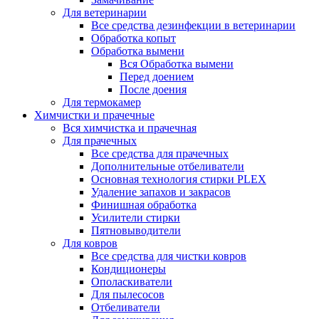
Для ветеринарии
Все средства дезинфекции в ветеринарии
Обработка копыт
Обработка вымени
Вся Обработка вымени
Перед доением
После доения
Для термокамер
Химчистки и прачечные
Вся химчистка и прачечная
Для прачечных
Все средства для прачечных
Дополнительные отбеливатели
Основная технология стирки PLEX
Удаление запахов и закрасов
Финишная обработка
Усилители стирки
Пятновыводители
Для ковров
Все средства для чистки ковров
Кондиционеры
Ополаскиватели
Для пылесосов
Отбеливатели