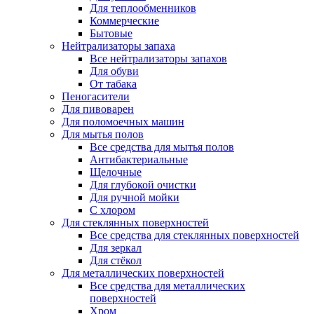
Для теплообменников
Коммерческие
Бытовые
Нейтрализаторы запаха
Все нейтрализаторы запахов
Для обуви
От табака
Пеногасители
Для пивоварен
Для поломоечных машин
Для мытья полов
Все средства для мытья полов
Антибактериальные
Щелочные
Для глубокой очистки
Для ручной мойки
С хлором
Для стеклянных поверхностей
Все средства для стеклянных поверхностей
Для зеркал
Для стёкол
Для металлических поверхностей
Все средства для металлических
поверхностей
Хром