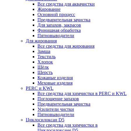
Все средства для аквачистки
Жирование
Основной процесс
Предварительная зачистка
Для запахов, закрасов
Финишная обработка
Пятновыводители
Для жирования
Все средства для жирования
Замша
Текстиль
Хлопок
Шёлк
Шерсть
Кожаные изделия
Меховые изделия
PERC и KWL
Все средства для химчистки в PERC и KWL
Поглощение запахов
Предварительная зачистка
Усилители чистки
Пятновыводители
Циклосилоксан D5
Все средства для химчистки в
Циклосилоксане D5