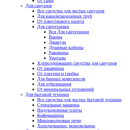
От сажи
Для санузлов
Все средства для чистки санузлов
Для канализационных труб
От известкового налета
Для сантехники
Вся Для сантехники
Ванны
Джакузи
Душевые кабины
Раковины
Унитазы
Хлорсодержащие средства для санузлов
От ржавчины
От плесени и грибка
Для банных комплексов
Для отбеливания
От минеральных отложений
Для бытовой техники
Все средства для чистки бытовой техники
Стиральные машины
Индукционные плиты
Кофемашины
Микроволновые печи
Холодильники, морозильник