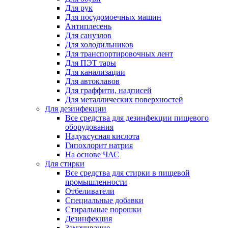
Для рук
Для посудомоечных машин
Антиплесень
Для санузлов
Для холодильников
Для транспортировочных лент
Для ПЭТ тары
Для канализации
Для автоклавов
Для граффити, надписей
Для металлических поверхностей
Для дезинфекции
Все средства для дезинфекции пищевого
оборудования
Надуксусная кислота
Гипохлорит натрия
На основе ЧАС
Для стирки
Все средства для стирки в пищевой
промышленности
Отбеливатели
Специальные добавки
Стиральные порошки
Дезинфекция
Замачивание