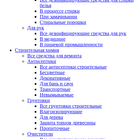
белья
В процессе стирки
При замачивании
Стиральные порошки
Для рук
Все дезинфицирующие средства для рук
В медицине
В пищевой промышленности
Строительная химия
Все средства для ремонта
Антисептики
Все антисептики строительные
Бесцветные
Декоративные
Для бань и саун
Транспортные
Невымываемые
Грунтовки
Все грунтовки строительные
Влагоизолирующие
Для дерева
Защита торцов древесины
Пропиточные
Очистители