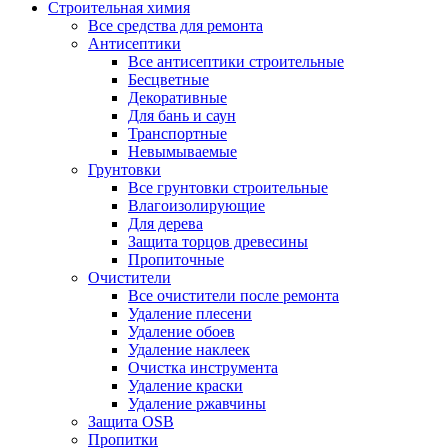
Строительная химия
Все средства для ремонта
Антисептики
Все антисептики строительные
Бесцветные
Декоративные
Для бань и саун
Транспортные
Невымываемые
Грунтовки
Все грунтовки строительные
Влагоизолирующие
Для дерева
Защита торцов древесины
Пропиточные
Очистители
Все очистители после ремонта
Удаление плесени
Удаление обоев
Удаление наклеек
Очистка инструмента
Удаление краски
Удаление ржавчины
Защита OSB
Пропитки