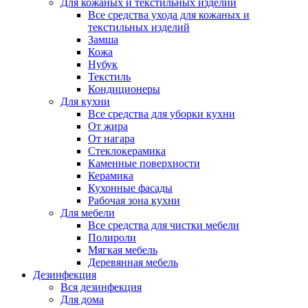
Для кожаных и текстильных изделий
Все средства ухода для кожаных и
текстильных изделий
Замша
Кожа
Нубук
Текстиль
Кондиционеры
Для кухни
Все средства для уборки кухни
От жира
От нагара
Стеклокерамика
Каменные поверхности
Керамика
Кухонные фасады
Рабочая зона кухни
Для мебели
Все средства для чистки мебели
Полироли
Мягкая мебель
Деревянная мебель
Дезинфекция
Вся дезинфекция
Для дома