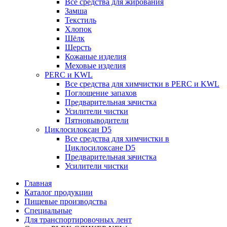
Все средства для жирования
Замша
Текстиль
Хлопок
Шёлк
Шерсть
Кожаные изделия
Меховые изделия
PERC и KWL
Все средства для химчистки в PERC и KWL
Поглощение запахов
Предварительная зачистка
Усилители чистки
Пятновыводители
Циклосилоксан D5
Все средства для химчистки в
Циклосилоксане D5
Предварительная зачистка
Усилители чистки
Главная
Каталог продукции
Пищевые производства
Специальные
Для транспортировочных лент