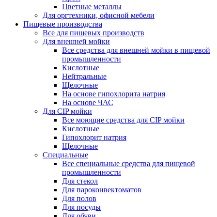
Цветные металлы
Для оргтехники, офисной мебели
Пищевые производства
Все для пищевых производств
Для внешней мойки
Все средства для внешней мойки в пищевой
промышленности
Кислотные
Нейтральные
Щелочные
На основе гипохлорита натрия
На основе ЧАС
Для CIP мойки
Все моющие средства для CIP мойки
Кислотные
Гипохлорит натрия
Щелочные
Специальные
Все специальные средства для пищевой
промышленности
Для стекол
Для пароконвектоматов
Для полов
Для посуды
Для обуви