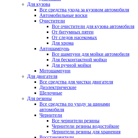
Для кузова
Все средства ухода за кузовом автомобиля
Автомобильные воски
Очистители
Все очистители для кузова автомобиля
От битумных пятен
От следов насекомых
Для хрома
Автошампунь
Все шампуни для мойки автомобиля
Для бесконтактной мойки
Для ручной мойки
Мотошампуни
Для двигателя
Все средства для чистки двигателя
Диэлектрические
Щелочные
Для резины
Все средства по уходу за шинами
автомобиля
Чернители
Все чернители резины
Чернители резины водостойкие
Чернители резины для хранения
Восстановители