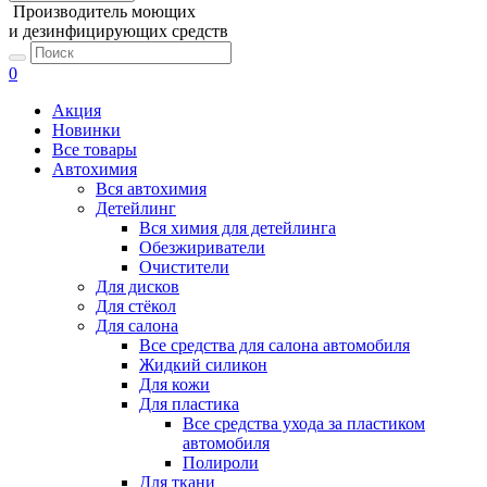
Производитель моющих
и дезинфицирующих средств
0
Акция
Новинки
Все товары
Автохимия
Вся автохимия
Детейлинг
Вся химия для детейлинга
Обезжириватели
Очистители
Для дисков
Для стёкол
Для салона
Все средства для салона автомобиля
Жидкий силикон
Для кожи
Для пластика
Все средства ухода за пластиком
автомобиля
Полироли
Для ткани