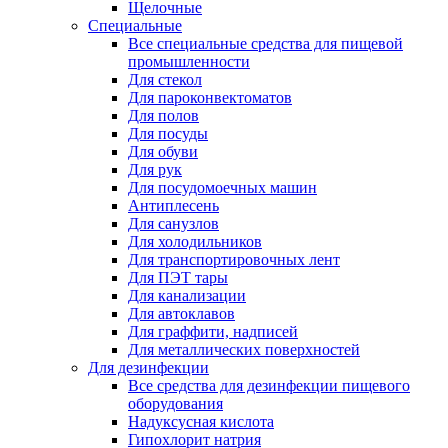
Щелочные
Специальные
Все специальные средства для пищевой
промышленности
Для стекол
Для пароконвектоматов
Для полов
Для посуды
Для обуви
Для рук
Для посудомоечных машин
Антиплесень
Для санузлов
Для холодильников
Для транспортировочных лент
Для ПЭТ тары
Для канализации
Для автоклавов
Для граффити, надписей
Для металлических поверхностей
Для дезинфекции
Все средства для дезинфекции пищевого
оборудования
Надуксусная кислота
Гипохлорит натрия